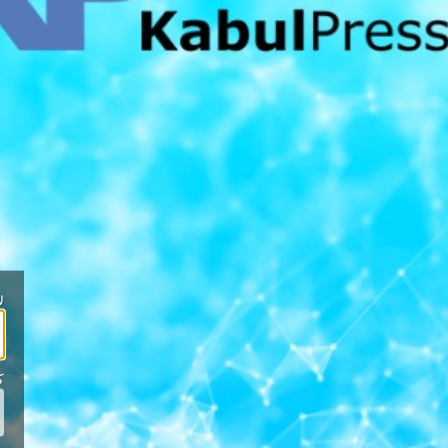
لاگين يا نشاني ايميل :
*
كلمه ورود :
*