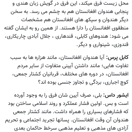
محل زیست فرق میکند، این فرق در گویش زبان هندی و
پنجابی هندوان افغانستان هم به چشم می رسد. به سخن
دیگر هندوان و سیکهـ های افغانستان هم مشخصات
منطقوی افغانستان را دارا هستند. از همین رو به ایشان گفته
می شود: هندوهای کابلی، قندهاری ، جلال آبادی چاریکاری،
قندوزی، شینواری و دیگر.
کابل پرس:
آيا هندوان افغانستان، مانند هزاره ها به سبب
تفاوت هایی؛ مانند داشتن آيينی متفاوت از سایر مردم
افغانستان، در دوره های مختلف، قربانیان کشتار جمعی،
کوچ اجباری، بردگی و تجاوز جنسی بوده اند؟
ایشور داس:
بلی، صرف آیین شان فرق را به وجود آورده
است و بس. اولین فشار عملکرد و روند اسلامی ساختن بود
که فشارهای بسیاری را همراه داشت. مانند کشتار جمعی
هندوان آن وقت افغانستان. پسانها تجرید اجتماعی و تحریم
آزادی های مذهبی و تعلیم مذهبی سرخط حاکمان بعدی