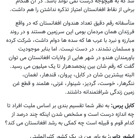
شد که به هیچوجه درست نمی تواند باشد. در آن هنگام
برخی از نقاط افغانستان امتیاز تذکره نداشتن را هم داشت.
متأسفانه رقم دقیق تعداد هندوان افغانستان که در واقع
فرزندان همان مردمان بومی این سرزمین هستند و در روند
مبارزه و نبرد با عرب ها که سده ها دوام داشت، شرکت کرده
و مسلمان نشدند، در دست نیست. اما بنابر موجودیت
باورمندان هندو در شهر هایی از ولایات افغانستان می توان
گفت که رقم شان بین پنجصدهزار تا یک میلیون می رسید.
البته بیشترین شان در کابل، پروان، قندهار، لغمان،
ننگرهار، خوست، گردیز، شینوار، غزنی، هلمند و قطع غن
زمین زندگی شرافتمندانه داشتند.
کابل پرس:
به نظر شما تقسیم بندی بر اساس ملیت افراد تا
چه اندازه درست است و مشخص شدن اینکه چند درصد از
کدام قوم و قبیله است چه کمکی به رشد افغانستان می کند؟
ایشور داس:
به باور من در یک کشور کثیرالملیتی