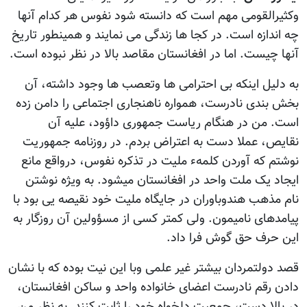
وکثیرالقومی مهم است که دانسته شود نفوس هر کدام آنها
چه اندازه است. در کجا ها زندگی می نمایند و همینطور تاریخ
آنها چیست. اما در افغانستان مقاصد بالا در نظر نبوده است.
به دلیل اینکه بی احترامی ها وتعصب ها وجود داشته، آن
بخش بندی نادرست، همواره ناهنجاری اجتماعی را دامن زده
است. من در هنگام ریاست جمهوری داؤود، علیه آن
نقایص، عملا دست به اعتراض بردم. در روزنامه جمهوریت
نوشتم که آوردن کلمهء ملیت در تذکره نفوس، درواقع مانع
ایجاد یک ملت واحد در افغانستان میشود. به ویژه نوشتن
نام مذهب هندوباوران در جایگاه ملیت خود نقیصه یی بود با
پیامدهای نامیمون. ولی کمتر کسی از مسؤولین آن روزگار به
این حرف حق گوش فرا داد.
قصد دولتمردان بیشتر غیر علمی وبا این نیت بوده که با نشان
دادن رقم نادرست اعضای خانواده واحد و ساکن افغانستان،
در بالا دست، جمعیت دلخواه خود را ثابت کنند. به نظر من