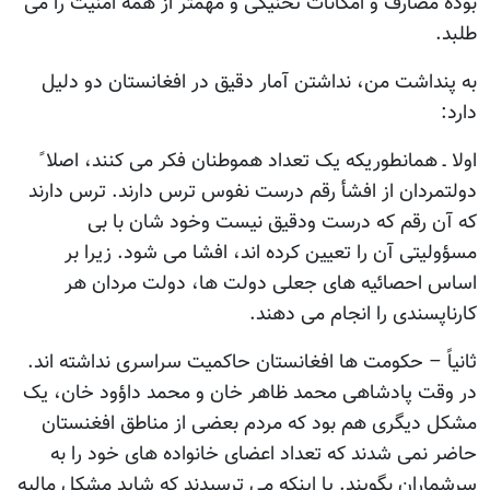
بوده مصارف و امکانات تخنیکی و مهمتر از همه امنیت را می
طلبد.
به پنداشت من، نداشتن آمار دقیق در افغانستان دو دلیل
دارد:
اولا ـ همانطوریکه یک تعداد هموطنان فکر می کنند، اصلا ً
دولتمردان از افشأ رقم درست نفوس ترس دارند. ترس دارند
که آن رقم که درست ودقیق نیست وخود شان با بی
مسؤولیتی آن را تعیین کرده اند، افشا می شود. زیرا بر
اساس احصائیه های جعلی دولت ها، دولت مردان هر
کارناپسندی را انجام می دهند.
ثانیاً – حکومت ها افغانستان حاکمیت سراسری نداشته اند.
در وقت پادشاهی محمد ظاهر خان و محمد داؤود خان، یک
مشکل دیگری هم بود که مردم بعضی از مناطق افغنستان
حاضر نمی شدند که تعداد اعضای خانواده های خود را به
سرشماران بگویند. یا اینکه می ترسیدند که شاید مشکل مالیه