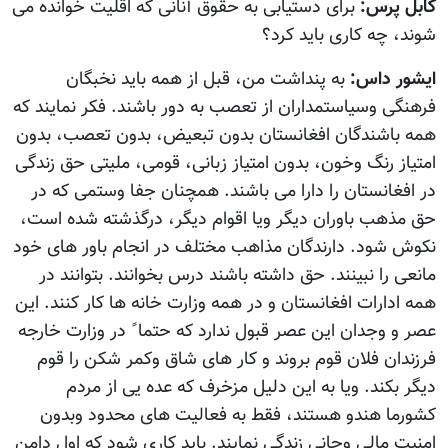
کابل پرس:
برای دستیابی به حقوق آنانی که اقليت خوانده می
شوند، چه کاری باید کرد؟
ایشور داس:
به پنداشت من، قبل از همه باید نخبگان
فرهنگی وسیاستمداران از تعصب به دور باشند. فکر نمایند که
همه باشندگان افغانستان بدون تبعیض، بدون تعصب، بدون
امتیاز رنگ وخون، بدون امتیاز زبانی، قومی، ملیتی حق زندگی
در افغانستان را دارا می باشند. همچنان جفا وستمی که در
حق مذهب باوران دیگر ویا اقوام دیگر، درگذشته شده است،
نکوش شود. دارندگان مذاهب مختلف در انجام باور های خود
مانعی را نبینند. حق داشته باشند درس بخوانند. بتوانند در
همه ادارات افغانستان و در همه وزارت خانه ها کار کنند. این
عصر و وجدان این عصر قبول ندارد که حتما ً در وزارت خارجه
فرزندان فلان قوم بروند و کار های شاق وکمر شکن را قوم
دیگر بکند. ویا به این دلیل مزخرف که عده یی از مردم
کشورما هندو هستند، فقط به فعالیت های محدود وبدون
امنیت مالی وجانی زندگی نمایند. باید کاری شود که اول دامن