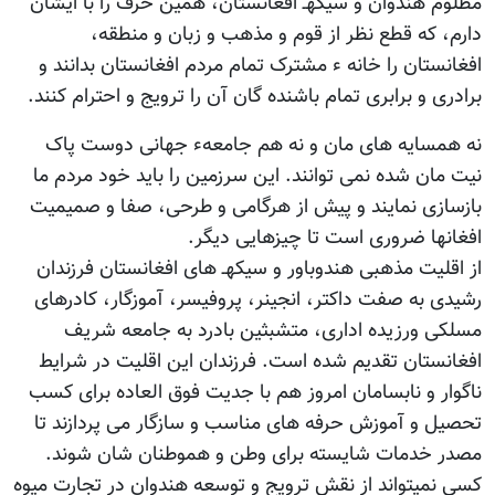
مظلوم هندوان و سیکهـ افغانستان، همین حرف را با ایشان
دارم، که قطع نظر از قوم و مذهب و زبان و منطقه،
افغانستان را خانه ء مشترک تمام مردم افغانستان بدانند و
برادری و برابری تمام باشنده گان آن را ترویج و احترام کنند.
نه همسایه های مان و نه هم جامعهء جهانی دوست پاک
نیت مان شده نمی توانند. این سرزمین را باید خود مردم ما
بازسازی نمایند و پیش از هرگامی و طرحی، صفا و صمیمیت
افغانها ضروری است تا چیزهایی دیگر.
از اقلیت مذهبی هندوباور و سیکهـ های افغانستان فرزندان
رشیدی به صفت داکتر، انجینر، پروفیسر، آموزگار، کادرهای
مسلکی ورزیده اداری، متشبثین بادرد به جامعه شریف
افغانستان تقدیم شده است. فرزندان این اقلیت در شرایط
ناگوار و نابسامان امروز هم با جدیت فوق العاده برای کسب
تحصیل و آموزش حرفه های مناسب و سازگار می پردازند تا
مصدر خدمات شایسته برای وطن و هموطنان شان شوند.
کسی نمیتواند از نقش ترویج و توسعه هندوان در تجارت میوه