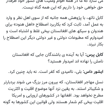
می سازد که ما در همه اقوام وملیت های کشور خود طرفدار
حق خواهی خود را داریم که این همه گناه نیست.
کابل ناتهـ، با پژوهش همه جانبه که از سوی اهل نظر و وارد
به عمل آمد، ثابت کرد که بکاربرد اصطلاح «اهل هنود» برای
هندوان و سیکهـ های افغانستان بیخی غلط و اشتباه است و
امیدوارم که مطبوعات دولتی و غیر دولتی دیگر این اصطلاح را
بکار نبرند.
کابل پرس:
آيا به آينده ی باشندگان جایی که افغانستان
نامش را نهاده اند امیدوار هستید؟
ایشور داس:
بلی، ناامیدی که کفر است. نه باید چنین کرد.
نسل مهاجر افغانستان، که بیرون مرز بزرگ می شوند بردبارتر
و شکیباتر استند. به یقین نزد آنها موضوع اقلیت و اکثریت
مطرح نخواهد بود. افغانها در کشورهای اروپایی و امریکا
اقلیت بیخی کم شمار هستند ولی قوانین این کشورها به گونه