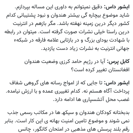
ایشور داس:
دقیق نمیتوانم به داوری این مساله بپردازم.
شاید موضوع بیچاره گی بیشتر هندوان و نبود پشتیبانی کدام
کشور دیگر درین زمینه نهفته باشد. مگر بازهم در انترنیت
درین راستا خیلی نشرات صورت گرفته است. میتوان در رابطه
با شهادت بودای بزرگ و در بازتابی علامه فارقه در شبکهء
جهانی انترنیت به نشرات زیاد دست یازدید.
کابل پرس:
آيا در رژيم حامد کرزی وضعیت هندوان
افغانستان تغییر کرده است؟
ایشور داس:
تا جایی که از امواج رسانه های گروهی شفاف
پرداخت آگاه هستم نه. کدام تغییری عمده و با ارزش نیامده.
غصب محل آتشسپاری ها ادامه دارد.
بدبختانه کودکان هندوان و سیکهـ ها در مکاتب رسمی جذب
نمی شوند و موضوع تامین امنیت بهانه ی این کار است. بنابر
رقم بلند پرسش های مذهبی در امتحان کانگور، چانس