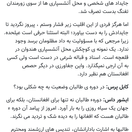
جایداد های شخصی و محل آتشسپاری ها از سوی زورمندان
تفنگ بدست تصرف شد.
اما هرگز فردی از این اقلیت زیر فشار وستم ، پیروز نگردید تا
جایدادش را به دست بیاورد؛ البته استثنا حرفی است عیلحده.
زیرا مرجعی که با مسؤولیت به داد مظلومان برسد وجود
ندارد. یک نمونه ی کوچکش محل آتشسپاری هندوان در
قلعچه است. اسناد و قباله شرعی در دست است ولی کسی
به آن ارجی نمیگذارد. واین جفاورزی در دیگر حصص
افغانستان هم نظیر دارد.
کابل پرس:
در دوره ی طالبان وضعیت به چه شکلی بود؟
ایشور داس:
دورهء طالبان نه تنها برای افغانستان، بلکه برای
جهان یک سیاه روزی را به بار آورد. امروز از پیامد آن دوره ء
طالبان هست که افغانها را به دیده شک و تردید می نگرند.
طالبها به اشارت بادارانشان، تندیس های ارزشمند ومحترم