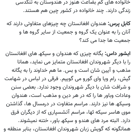
خانواده های کم بضاعت هنوز در هندوستان به تنگدسی
زندگی دارند. چند خانواده در کشور چین هم هستند.
کابل پرس:
هندوان افغانستان چه چيزهای متفاوتی دارند که
آنان را به عنوان يک گروه و جمعيت از سایر گروه ها و
جمعیت ها جدا می کند؟
ایشور داس:
یگانه چیزی که هندوان و سیکهـ های افغانستان
را با دیگر شهروندان افغانستان متمایز می نماید، همانا
مذهب و آیین شان است و بس. ما هم خداوند را به یگانه
گیش، رام ویا وای گورو می گوییم. فرقی در لباس در شهامت
و شرافت شان با دیگر شهروندان وجود ندارد. بعضی سنن
وعادات وباور ها را که در هر دین و مذهب است، هندوان
وسیکهـ ها نیز دارند. مراسم متفاوت در درمسال ها، گذاشتن
موی هاسر سیکه ئها، مراسم آتشسپاری که از دیگران فرق
دارد. البته مرد های هندو و سیکهـ باور، ختنه نمیشوند.
همانگونه که گویش زبان شهروندان افغانستان، بنابر منطقه و