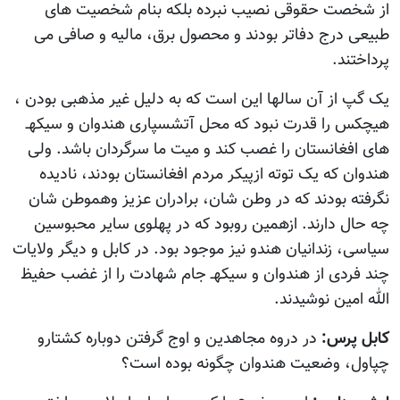
از شخصت حقوقی نصیب نبرده بلکه بنام شخصیت های
طبیعی درج دفاتر بودند و محصول برق، مالیه و صافی می
پرداختند.
یک گپ از آن سالها این است که به دلیل غیر مذهبی بودن ،
هیچکس را قدرت نبود که محل آتشسپاری هندوان و سیکهـ
های افغانستان را غصب کند و میت ما سرگردان باشد. ولی
هندوان که یک توته ازپیکر مردم افغانستان بودند، نادیده
نگرفته بودند که در وطن شان، برادران عزیز وهموطن شان
چه حال دارند. ازهمین روبود که در پهلوی سایر محبوسین
سیاسی، زندانیان هندو نیز موجود بود. در کابل و دیگر ولایات
چند فردی از هندوان و سیکهـ جام شهادت را از غضب حفیظ
الله امین نوشیدند.
کابل پرس:
در دروه مجاهدین و اوج گرفتن دوباره کشتارو
چپاول، وضعیت هندوان چگونه بوده است؟