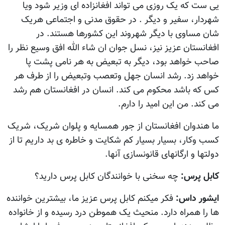
یی ست که یک روزی می تواند افغانزاده ای وزیر شود ویا
شهردار، سفیر و دیگر . در حقوق مدنی و اجتماعی هریک
شان مساوی با دیگر شهروند این کشورها هستند. در
افغانستان عزیز نیز، نسل جوان ان شاء الله افق وسیع نظر را
صاحب خواهد بود، دیگر به تبعیض به هر نامی پشت پا
خواهد زد. رشد انسان جهل وتعصب وتبعیض را از طرف هر
کس که باشد محکوم می کند. انسان در افغانستان هم رشد
می کند. من این امید را دارم.
ما هندوان افغانستان از جور همسایه و پلوان شریک، شریک
کسب وکار، بسیار بسیار کم شکایت و خاطره ی بد داریم تا از
دولتها و ارگانهای قانونسازی آنها.
کابل پرس:
چه سخنی با خوانندگان کابل پرس دارید؟
ایشور داس:
فکر میکنم کابل پرس عزیز ما، بیشترین خواننده
ها را همراه دارد. منحیث یک هموطن درد رسیده و از خانواده