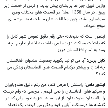
وازین قبیل چیز ها برایشان پیش بیاید. و ترس از خدمت زیر
بیرق. در سال 1358 اصلا ً در قسمت های مختلف وطن
سرشماری نشد. چون مخالفت های مسلحانه به سرشماری
موقع نمیداد.
اینطور است که بدبختانه حتی رقم دقیق نفوس شهر کابل را
که پایتخت مملکت عزیز ما می باشد، به اختیار نداریم، چه
رسد به تمام افغانستان عزیز.
کابل پرس:
آيا می توانید بگویید جمعیت هندوان افغانستان
چه اندازه و بیشتر درکدام قسمت های افغانستان زندگی می
کنند؟
ایشور داس:
راستش را عرض کنم، من رقم دقیق هندوباوران
و سیکهـ های افغانستان را نمی فهمم . مرجعی که رقم درست
را ارائه بدارد وجود ندارد. از آن صد ها هزارهندوباورانی که در
گذشته ها درمملکت آبایی خود زندگی می کردند، یک تعداد