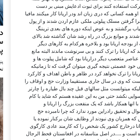
کت استفاده کنند برای ثبوت ادعایش مبنی بر دست
او همه کسانی که دری زبان اند ودر اریانا کار میکنند مافیا
فرا گرفتن مسلک پیلوتی ملکی عازم اردن شدند و از پول
اب برگشتند و به عوض اینکه دوره های بعدی تریننگ
د
ده شدند و موانع بزرگ در راه رشد شان گذاشته شد بالای
س
ده بود که از بودجه اریانا بود و بلاخره هرکدام به کارهای دیگر
پ
اریانا را ترک کنند و بی سرنوشت ماندند البته مانع
ناصر متعصب دیگر دراریانا بود که شامل پیلوت ها و
پنج 
 خود عصمتی نتیجه گیری میتوان گرفت که تا زمانیکه
تح
ریانا را ترک نخواهد کرد در ظاهر و باطن اهداف و کارکرد
 است که وی در سال جاری مستقیما وزارت حج و اوقاف را
الیکه میتوانست مثل سالهای قبل چند بال طیاره را چارتر
رسوایی نکشد حتی من به این عقیده هستم که شاید با کام
 انها همکار باشد که یک منفعت بزرگ را اریانا و
 و تحقیق رادراین مورد ندارد که چرا نامبرده حج
که همزبان وی نبودند ار وظایف شان برکنار نموده یا
ریانا درخارج کشور یک شخص را که کارمند عادی کارگوی
ده است و .....در اصل متاسفانه در افغانستان قحط الرجال