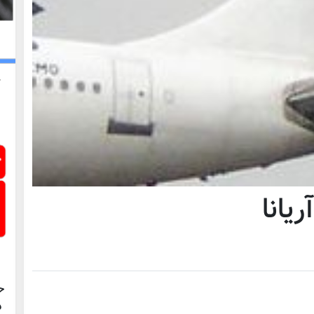
یانا
ح
د