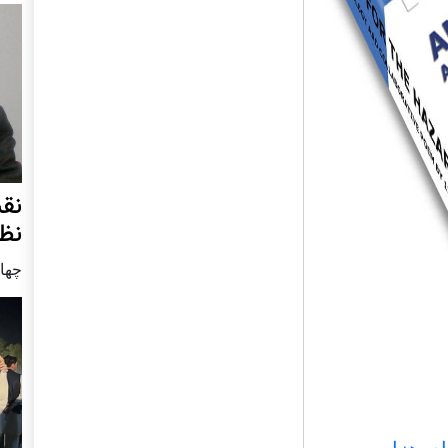
نق
نظ
چهار شنب