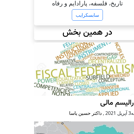
تاریخ، فلسفه، پارادایم و رفاه
سابسکرایب
در همین بخش
الیسم مالی
 2021
,
داکتر حسین یاسا