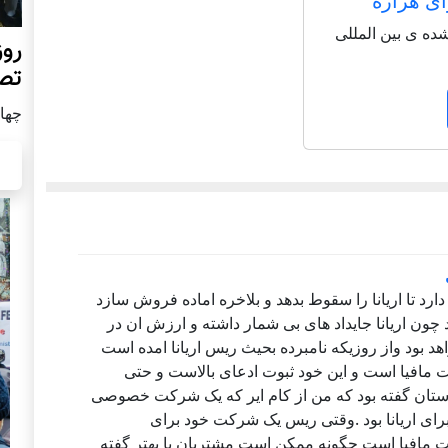
ای هزاره
شاعر شناخته شده ی بین المللی
روز
تص
چهار شن
ی عصمتی 100 فیصد تلاش دارد تا اریانا را سقوط بدهد و بلاخره اماده فروش سازد
 چون اریانا جایداد های بی شمار داشته و ارزش ان در
هد بود واز روزیکه نامبرده بحیث ریس اریانا امده است
ت مافیا است و این خود ثبوت ادعای بالاست و حتی
تان گفته بود که من از کام ایر که یک شرکت خصوصی
ای اریانا بود .وقتی ریس یک شرکت خود برای
مافیا است چگونه ممکن است مشتریان یا بهتر گفته