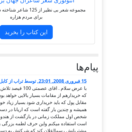
آنتولوژی شعر شاعران جهان بر
مجموعه شعر بی نظیر از 125 
برای مردم هزاره
این کتاب را بخرید
پيام‌ها
15 فبروری 2008, 23:01
,
توسط
تراب از کابل
با عرض سلام . اقا
که خریدارهم از مقامات بسیار بالایی خواهد بود
مقابل پول که باید خریداری شود بسیار زیاد خوا
همیشه و چندین بار گفته است که اریانا در دس
شخص اول مملکت زمانی در بازگشت از هندوس
است استفاده میکنم واین حرف لطمه بزرگی بر
مشتریانش رسمااعلان کند که شرکتش به دست 