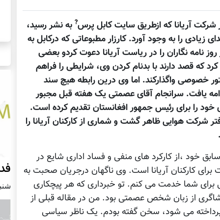
?
ر شرکت آریانا که ازطریق سایت کابل پرس
به نشر رسید،
زیادی را به وجود آورد. کارزار مطبوعاتی که درکابل به
 روز نامه نگاران را در ریاست آریانا دعوت کردو بعضی
د که قصد دارند با بدنام کردن وی، شرایطی را فراهم
تور خصوصی واگذارکند. اما وی درین رابطه هیچ سند
ادامه یافت. سرانجام آقای عصمتی یک هفته قبل مجبور
 خود را برای رئیس جمهور افغانستان تقدیم کرده است.
فتر شرکت هوایی ظاهر گشت و شماری از کارکنان آریانا را
ابق خود ،از کارکرد های منفی و فساد اداری شایع در
فدر
رای کارکنان آریانا است. وی ناگهان درجریان صحبت به
برای شما خدمت می کنم. تو خبرداری که هر پیچکاری
شنبه3 آپریل
اگری از زبان شخص عصمتی بود. من در مقاله قبلی از
رداخته می شود، سخن گفته بودم. یک ناظر سیاسی