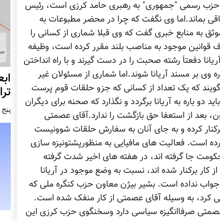
حزب رسمی "جمهوری" به رهبری حامد کرزی است، رئیس
قی بماند.اما وی نگفت که چرا در محضر مطبوعات به
به منابع خبری گفت که وی قبلا شماری از کسانی را
قوانین موجود به مناصب بلند مقرر کرده است، وظیفه
انا دفعتاَ رشته صحبت را در دست گیرند و با راه انداختن
 وی بر مسند آریانا شوند.اما شماری از مسئولان غیر
ابع
 گویند که یک تعداد از کسانی که جزو حلقات قوم پرست
ترا
ید دو باره به آریانا برگردد و نگذارد که صحنه برای دیگران
پنج شنبه4
ن، بعد از استعفا حق بازگشت را ندارد.آقای عصمتی
برکنار کرده و به جای آنان به سفارش حلقات شوونیست
ر کرده است. فعالیت های مافیایی به منظورپشتونیزه سازی
کومت جا گرفته اند، در هفته های اخیر شدت گرفته
از کار برکنار شده اند، نسبت به وضع موجود در آریانا
 جواب نداده است. بشیر بیژن معاون حزب کنگره ملی که
 می کرد، به وسیله آقای عصمتی از کار منفک شده است.
عصمتی صرفاانگیزه سیاسی دارد وسخنگوی حزب کرزی این