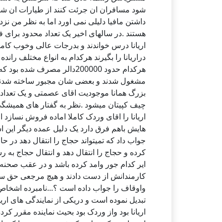
شود مسافران ان جرئت کنند از طیارات ان شر
داشتن مافیا دلیلی نمی اورد اما به نظر من نزد 
هستند .در سالهای اخیر یک تعداد محدود برای 
اریانا درس خواندند و بدرجات عالی وخوب کامی
دراریانا را بگیرند هرکدام به انواع مختلف ران
هرکدام حدود 200000دالر مصرف ش
مشغول شدند و بعضی شان مجبور ساخته شدند که 
بزرگ همانا موجودیت اقای عصمتی و یک تعداد ع
چیف کپیتان میشود .نظر به گفتار های همیشگی
اریانا را اقای وردک کاملا اماده فروش نسازد ا
هایش باهم فرق دارد یک دلیل عمده دیگر این
جواب داد که تمیتواند حجاج را انتقال دهد در ح
کرده و حجاج را انتقال دهد و انتقال حجاج به 
ایر کدام جور وامد کرده باشد و در عقب صحنه با
کارمندانش از دست دادند و هیچ مرجعی حق سوال
واوقاف را جواب داده است ؟...نامبرده اشخاص 
تبدیل نموده است و دریکی از نمایندگی های ا
اریانا بود واز وردک بود بحیث نماینده مقرر کر