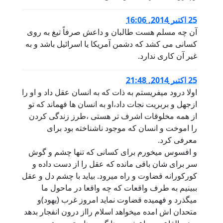
25 اكتبر 2014, 16:06
آن چه مسلم هست طالبان و داعش صرفاً تيغ به روی
کسانی می کشد که دشمن آمريکا يا اسرائيل باشد و به
غير آن کاری ندارد.
25 اكتبر 2014, 21:48
اولا درود میفریستم به ذات که به انسان عقل داد و او را
ازجهل و بربریت نجات داد،او به انسان ها فهماند که تو
از همه مخلوقات اشرف تر هستی ،طرز زندگی کردن
را اموخت و انسان که موجود ناشناخته بود برای
معرفی کرد.
و افسوس میخورم برای کسانی که تنها چشم و گوش
سر برای شان باقی مانده که عقل را از دست داده و
کورکورانه قضاوت و راه میرود. بیاید با چشم دل و عقل
ببینیم به طرف واقعات که چه واقعا در ماحول ما
میگذرد و فهمیده قضاوت نماید امروز غرب (یهود)و
متحدان اش امده میخواهد اسلام رااز درون انفجار بدهد