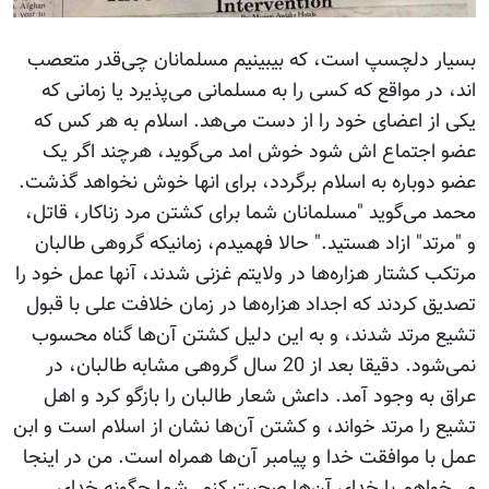
بسیار دلچسپ است، که بیبینیم مسلمانان چی‌قدر متعصب
اند، در مواقع که کسی را به مسلمانی می‌پذیرد یا زمانی که
یکی از اعضای خود را از دست می‌هد. اسلام به هر کس که
عضو اجتماع اش شود خوش امد می‌گوید، هرچند اگر یک
عضو دوباره به اسلام برگردد، برای انها خوش نخواهد گذشت.
محمد می‌گوید "مسلمانان شما برای کشتن مرد زناکار، قاتل،
و "مرتد" ازاد هستید." حالا فهمیدم، زمانیکه گروهی طالبان
مرتکب کشتار هزاره‌ها در ولایتم غزنی شدند، آنها عمل خود را
تصدیق کردند که اجداد هزاره‌ها در زمان خلافت علی با قبول
تشیع مرتد شدند، و به این دلیل کشتن آن‌ها گناه محسوب
نمی‌شود. دقیقا بعد از 20 سال گروهی مشابه طالبان، در
عراق به وجود آمد. داعش شعار طالبان را بازگو کرد و اهل
تشیع را مرتد خواند، و کشتن آن‌ها نشان از اسلام است و ابن
عمل با موافقت خدا و پیامبر آن‌ها همراه است. من در اینجا
می‌خواهم با خدای آن‌ها صحبت کنم. شما چگونه خدای