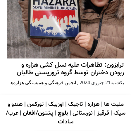
ترابزون: تظاهرات علیه نسل کشی هزاره و
ربودن دختران توسط گروه تروریستی طالبان
يكشنبه21 جنوری 2024
,
انجمن فرهنگی و همبستگی هزاره‌ها
ملیت ها
|
هزاره
|
تاجیک
|
اوزبیک
|
تورکمن
|
هندو و
سیک
|
قرقیز
|
نورستانی
|
بلوچ
|
پشتون/افغان
|
عرب/
سادات