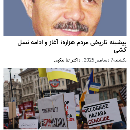
پيشينه تاريخی مردم هزاره؛ آغاز و ادامه نسل
کشی
يكشنبه7 دسامبر 2025
,
داکتر ثنا نیکپی