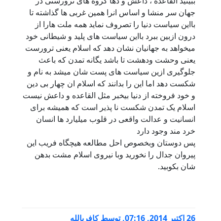
ببینید القاعده ، داعش و دها گروه های ترورستی در
جهان سر منشا و اساس انرا همین غربی ها گذاشته تا
بااین سیاست دنیا را تصروف نماید همه ملت هارا از
درون ازبین ببرد بااین سیاست های پلید و شیطانی خود
میخواهد به جهانیان نشان دهد که اسلام یعنی ترورست
یعنی وحشت ودهشت تا باشد یگانه تمدن که باعث
جلوگیری ازین سیاست های پست شان میشد به نام و
شکست دهد اما این را بدانند که اسلام ان چهار بی دین
و خود فروخته از دنیا بیخبر مثل القاعده و داعش نیست
اسلام یک تمدن شکست نا پذیر است که همیشه برای
انسانیت و عدالت واقعی در قلوب میلیارد ها انسان
خرد مند وجود دارد
پس دوستان وبخصوص احل مطالعه هیچگاه فریب این
پیروان جدال را نخورید وبا نیروی اسلام مشت بدهن
شان بکوبید.
26 اكتبر 2014, 07:16
,
توسط
کافربالله