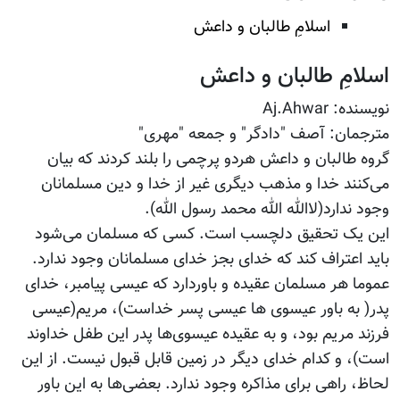
اسلامِ طالبان و داعش
اسلامِ طالبان و داعش
نویسنده: Aj.Ahwar
مترجمان: آصف "دادگر" و جمعه "مهری"
گروه طالبان و داعش هردو پرچمی را بلند کردند که بیان
می‌کنند خدا و مذهب دیگری غیر از خدا و دین مسلمانان
وجود ندارد(لاالله الله محمد رسول الله).
این یک تحقیق دلچسب است. کسی که مسلمان می‌شود
باید اعتراف کند که خدای بجز خدای مسلمانان وجود ندارد.
عموما هر مسلمان عقیده و باوردارد که عیسی پیامبر، خدای
پدر( به باور عیسوی ها عیسی پسر خداست)، مریم(عیسی
فرزند مریم بود، و به عقیده عیسوی‌ها پدر این طفل خداوند
است)، و کدام خدای دیگر در زمین قابل قبول نیست. از این
لحاظ، راهی برای مذاکره وجود ندارد. بعضی‌ها به این باور