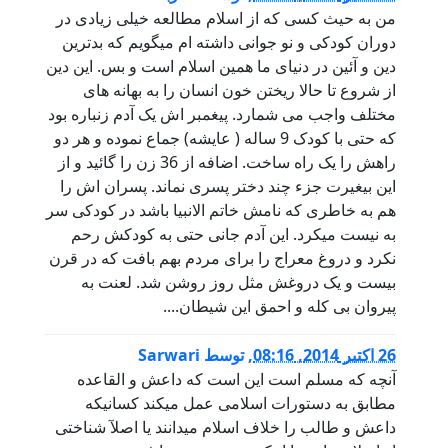
من به حیث کسی که از اسلام مطالعه خیلی زیادی در
دوران کودکی و نو جوانی داشته ام میگویم که بدترین
دین و آئین در دنیای ما همین اسلام است و بس. این دین
از شروع تا حالا ریختن خون انسان را به بهانه های
مختلف واجب می شمارد. پیغمبر اش یک آدم زنباره بود
که حتی با کودک 9 ساله ( عایشه) جماع نموده و هر دو
راهش را یک راه ساخت. اضافه از 36 زن را گائید و از
این بیغیرت جزء چند دختر پسری نماند. پسران اش را
هم به خاطری که نامش خاتم الانبیا باشد در کودکی سر
به نیست میکرد. این آدم جانی حتی به کودکش رحم
نکرد و دروغ معراج را برای مردم بهم بافت که در قرن
بیست و یک دروغش مثل روز روشن شد. لعنت به
پیروان بی کله و احمق این شیطان....
26 اكتبر 2014, 08:16
,
توسط
Sarwari
آنچه که مسلم است این است که داعش و القاعده
مطابق به دستورات اسلامی عمل میکند کسانیکه
داعش و طالب را خلاف اسلام میدانند یا اصلآ شناختی