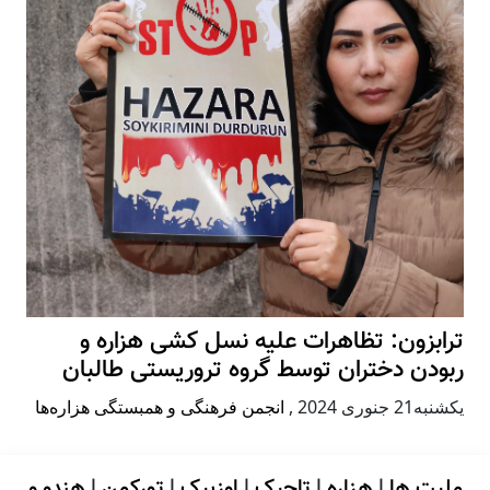
ترابزون: تظاهرات علیه نسل کشی هزاره و
ربودن دختران توسط گروه تروریستی طالبان
يكشنبه21 جنوری 2024
,
انجمن فرهنگی و همبستگی هزاره‌ها
ملیت ها
|
هزاره
|
تاجیک
|
اوزبیک
|
تورکمن
|
هندو و