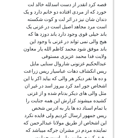
قصه کرد انقدر از دست اسدلله خالد لت
خورد که از مردی افتاده دو خانم دارد و یک
دندان شان نیز در اثر لت و کوت شکسته
است مرد مجاهد اصیل است در غزنی یک
باند خیلی قوی وجود دارد باند دوزد ها که
هیج والی نمی تواند در غزنی با وجود این
باند موفق شود محمد کاظم الله یار معاون
ولایت فدا محمد عزیزی مستوفی
عبدالحکیم غزنونی شاروال سنایی مایل
ریس انکشاف دهات عباسیار ریس زراعت
و ده ها نفر دیکر هر والی که بیاید اکر با این
اشخاص جور امد کرد بیروز اسد در غیر ان
مثل والی های دیکر بدنام شده و از غزنی
کشیده میشوند کزارش این همه جنایت را
با تمام اسناد ده ها بار به ادرس شخص
ریس جمهور ارسال کردیم ولی فایده نکرد
این اشخاص از طریق مولانا عبدالرحمن که
نماینده مردم در مشران جرګه میباشد که
رفیق کرزی خایین ملی است حمایت