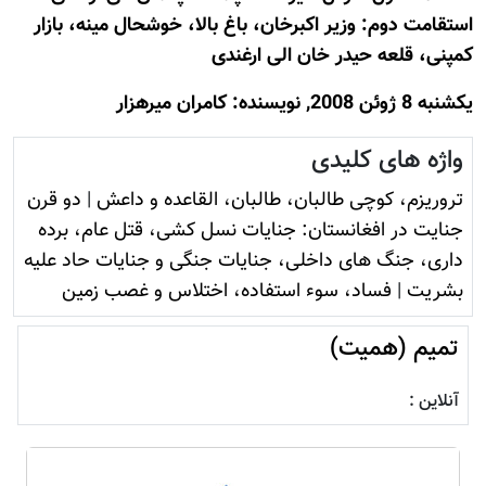
استقامت دوم: وزير اکبرخان، باغ بالا، خوشحال مینه، بازار
کمپنی، قلعه حيدر خان الی ارغندی
يكشنبه 8 ژوئن 2008, نويسنده: کامران میرهزار
واژه های کلیدی
تروريزم، کوچی طالبان، طالبان، القاعده و داعش
|
دو قرن
جنایت در افغانستان: جنایات نسل کشی، قتل عام، برده
داری، جنگ های داخلی، جنایات جنگی و جنایات حاد علیه
بشریت
|
فساد، سوء استفاده، اختلاس و غصب زمين
تمیم (همیت)
آنلاین :