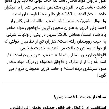
عبور کاروان مواد مخدر/ اسدالله خالد پولی که بايد برای محو
کشت خشخاش به افرادی مشخص داده می شد را به ديگران
داده است/ قندهار: 150 هزار دالر بده تا قوماندان امنيه
ولسوالی شوی/ در سند افشا شده ی مقامات آمريکايی از
احمد ولی کرزی به عنوان محوری ترين قاچاقچی مواد مخدر
ياد شده است/ معاش 2200 سرباز در يکی از ولايات شرقی
به جيب زورمندان رفته است/ هزاران تن از نظاميان دولتی که
از دولت معاش دريافت می کنند به خدمت شخصی
قاچاقچيان بين المللی شناخته شده ی هرويين درآمده اند/
اسدالله وفا از از تدارک و قاچاق محموله ی بزرگ مواد مخدر
سود سرشاری برده است/ و حامد کرزی همچنان دروغ می
گويد!
سیاف از جنایت تا غصب زمین!
استقامت اول: کوتل خيرخانه، چمتله، پغمان الی ارغندی.