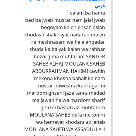
غزني
salam ba hama
bad ba jwab mustar nam jalal jwab
bogoyam ka en ensan aslan
khodash shakhsyat nadarad ma en
ra meshnasam wa hala anqadar
shuda ka ba yak kalan wa rahbar
bozorg ma muhtaram SANTOR
SAHEB ALHAJ MOULANA SAHEB
ABDURRAHMAN HAKIMI tawhin
mekona khosha bahalt ka nam
mustar naweshta kadi agar ni
mardom ghzani jaza tanra medad
ma jawan ha wa mardom sharif
ghazni bastan az muhtaram
MOULANA SAHEB defa mekonim
wa hemayat khodara az jenab
MOULANA SAHEB WA ASSADULLAH