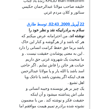
KHLID elan mekonim زنده باد جناب
خليفه صاحب مولانا عبدالرحمان حكيمي
سناتور و كلان مردم غزني
22 آپریل 2009, 02:43
,
توسط
طارق
سلام به برادرانیکه نقد و نظر خود را
نوشته اند.
من احترامانه عرض میکنم که
هر که باشد و از هرگوشه و کنار این خاک
باشد برما حق حفظ کرامت انسانی را دارد
. این به معنی پوشاندن حقیقت نیست . و
ما منحیث یک شهروند غزنی حق داریم
خیانت هر خائن را فاش نمایم . اگر حاجی
اسد باشد یا الله یار و یا مولانا عبدالرحمن
هدف اینکه اگر پشتون باشد یا تاجک ویا
اهل تشیع .
یک چیز بر هر نویسنده وجیبه انسانی و
ملی اش پنداشته میشود و آن اینکه
حقیقت فکر و نوشته کند . من با مضمون
نشوته شده برادرم تمیم هیمت موافقم اما