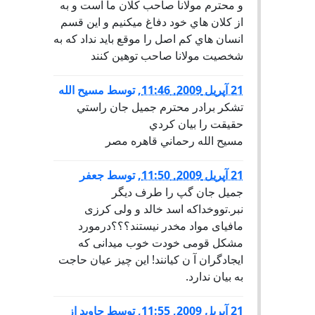
و محترم مولانا صاحب كلان ما است و به
از كلان هاي خود دفاغ ميكنيم و اين قسم
انسان هاي كم اصل را موقع بايد نداد كه به
شخصيت مولانا صاحب توهين كنند
21 آپریل 2009, 11:46
,
توسط
مسيح الله
تشكر برادر محترم جميل جان راستي
حقيقت را بيان كردي
مسيح الله رحماني قاهره مصر
21 آپریل 2009, 11:50
,
توسط
جعفر
جمیل جان گپ را طرف دیگر
نبر.تووخداکه اسد خالد و ولی کرزی
مافیای مواد مخدر نیستند؟؟؟درمورد
مشکل قومی خودت خوب میدانی که
ایجادگران آ ن کیانند! این چیز عیان حاجت
به بیان ندارد.
21 آپریل 2009, 11:55
,
توسط
جاويد از