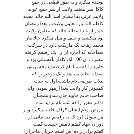
نوشته میکرد و به طور قطعی در جمع
کاکا امیر معتمد ولایت از سر جمع عواید
ولایت غزنی به امضای اسد الله خالد محمد
کاظم الله یار معاون ولایت و بعدا رمضان
حیدر از باند اسدلله خالد که معاون ولایت
بود میکشید و حیف و میل میکرد حالا نیار
محمد زهات یک ماریکت دارد در سرکت
شفاخانه که اجاره ان ر ا یک رفیقم کرفته
مصرف ان 100 لک کلدار باکستانی بود و
جاوید را که شما نام کرفته اید بجه بریش
اسدلله خالد میباشد و یک دوختر را که
نیلاب ظریفی نام داشت اول به حیث
کمبیوتر کار ولایت بعدا ازمهر نمودن والی
صاحب خانم جاوید جان شدو همچنان
داکتر غفور را که شما نام بردید بنده
مریض بودم ایشان ګراف قلب میګیرد و از
من سوال کرد که به رفیقم می مانی در
دوران جهاد ګفتم نامش جیست ګفت
ګفتم برادر زاده اش استم جریان ماجرا را