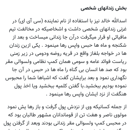
بخش زندانهای شخصی
اسدالله خالد نیز با استفاده از نام نماینده (سی آی ای) در
غزنی زندانهای شخصی داشت و اشخاصیکه در مخالفت تیم
مافیائی او قرار میگرفت درآن جا زندانی میساخت و بعد از
شکنجه و ماه ها حبس واپس رها مینمود . یکی ازین زندان
ها در خواجه بلغاز واقع در قریه روضه ودومی در زیر زمنی
ریاست فوائد عامه و سومی همان کمپ نظامی ولسوالی مقر
بود که صد ها انسان بی گناه را ماه ها در حبس در آن جا
نگهداری نمود و بعد برایشان گفت که اشباها شما را محبوس
نموده بودیم ببخشید.با گفتن کلمیه ببخشید ویا اخذ پول
هنگفت از نزد ایشان واپس رها مینمود .
از جمله کسانیکه وی از نزدش پول گرفت و باز رها یش نمود
مولوی ناصر و هفت تن از قوماندانان مشهور طالبان بود که
در محبس کمپ ولسوالی مقر زندانی بودند وبعد از گرفتن پول