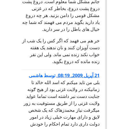
جانم مشکل شما معلوم است. دروغ پشت
دروغ پشت دروغ، بخاطر که در غزنی
مشکل قومی را دامن بزنید. هر چه دروغ
یاد دارید بگوید مردم می فهمند که شما چه
خیال های باطل را در سر دارید.
خر هم می فهمد که اگر کس را یک شب از
دست آویزان کنند و نان ندهند یک هفته
خواب نکند زنده نمی ماند. ولی این نفر
زنده مانده که دروغ بگوید.
21 آپریل 2009, 08:19
,
توسط
هاشمی
بلی من تاید میکنم که اسد الله خالد تا
زمانیکنه در ولایت غزنی بود از هیج ګونه
جنایت دست نبر داشته است تماما عواید
ولایت غزنی را از طریق مستوفیت به زور
میګرفت نیاز محمدزهاک که یک شخص
لایق و دارای مهارت خیلی زیاد در امور
دولت داری دارد تمام احکام را خودش