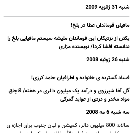
شنبه 31 ژانويه 2009
مافیای قوماندان عطا در بلخ!
یکتن از نزدیکان این قوماندان ملیشه سیستم مافیایی بلخ را
ندانسته افشا کرد!/ نویسنده مزاری
شنبه 26 ژوئيه 2008
فساد گسترده ی خانواده و اطرافيان حامد کرزی!
گل آغا شيرزوی و درآمد يک ميليون دالری در هفته/ قاچاق
مواد مخدر و دزدی از عوايد گمرکی
سه شنبه 6 مه 2008
سالانه 800 ميليون دالر، کميشن واليان جنوب برای اجازه ی