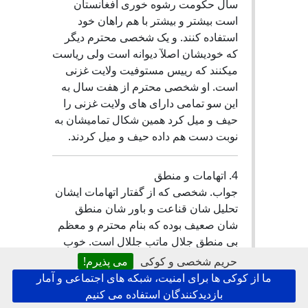
سال حکومت رشوه خوری افغانستان
است بیشتر و بیشتر با هم راهان خود
استفاده کنند. و یک شخصی محترم دیگر
که خودیشان اصلآ دیوانه است ولی ریاست
میکنند که رییس مستوفیت ولایت غزنی
است. او شخصی محترم از هفت سال به
این سو تمامی دارای های ولایت غزنی را
حیف و میل کرد همین شکال تمامیشان به
نوبت دست هم داده حیف و میل کردند.
4. اتهامات و منطق
جواب. شخصی که از گفتار اتهامات ایشان
تحلیل شان قناعت و باور شان منطق
شان صعیف بوده که بنام محترم و معظم
بی منطق جلال ماتب جللال است. خوب
دوست نادانسته مایان اگر شخصی مثلی تو
حریم شخصی و کوکی
می پذیرم!
که اتهام به شخصیت بزرگان قوم وارد
ما از کوکی ها برای امنیت، شبکه های اجتماعی و آمار
کرند .میگویند که آفتاب به دو انگوشت
بازدیدکنندگان استفاده می کنیم
پنهان نمیشود. از پا زدن سگ دریا کسیف