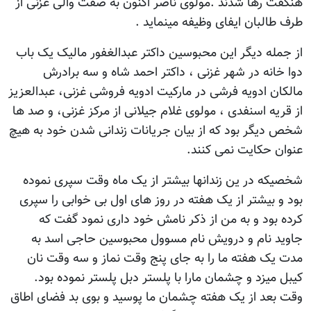
هنگفت رها شدند .مولوی ناصر اکنون به صفت والی غزنی از
طرف طالبان ایفای وظیفه مینماید .
از جمله ديگر این محبوسین داکتر عبدالغفور مالیک یک باب
دوا خانه در شهر غزنی ، داکتر احمد شاه و سه برادرش
مالکان ادویه فرشی در مارکیت ادویه فروشی غزنی، عبدالعزیز
از قریه اسنفدی ، مولوی غلام جیلانی از مرکز غزنی، و صد ها
شخص دیگر بود که از بیان جریانات زندانی شدن خود به هیچ
عنوان حکایت نمی کنند.
شخصیکه در ین زندانها بیشتر از یک ماه وقت سپری نموده
بود و بیشتر از یک هفته در روز های اول بی خوابی را سپری
کرده بود و به من از ذکر نامش خود داری نمود گفت که
جاوید نام و درویش نام مسوول محبوسین حاجی اسد به
مدت یک هفته ما را به جای پنج وقت نماز و سه وقت نان
کیبل میزد و چشمان مارا با پلستر دبل پلستر نموده بود.
وقت بعد از یک هفته چشمان ما پوسید و بوی بد فضای اطاق