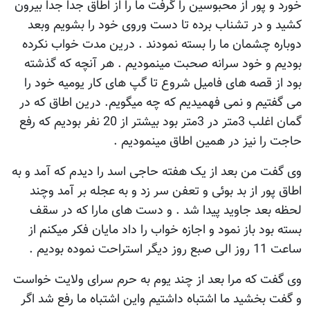
خورد و پور از محبوسین را گرفت ما را از اطاق جدا جدا بیرون
کشید و در تشناب برده تا دست وروی خود را بشویم وبعد
دوباره چشمان ما را بسته نمودند . درین مدت خواب نکرده
بودیم و خود سرانه صحبت مینمودیم . هر آنچه که گذشته
بود از قصه های فامیل شروع تا گپ های کار یومیه خود را
می گفتیم و نمی فهمیدیم که چه میگویم. درین اطاق که در
گمان اغلب 3متر در 3متر بود بیشتر از 20 نفر بودیم که رفع
حاجت را نیز در همین اطاق مینمودیم .
وی گفت من بعد از یک هفته حاجی اسد را دیدم که آمد و به
اطاق پور از بد بوئی و تعفن سر زد و به عجله بر آمد وچند
لحظه بعد جاوید پیدا شد . و دست های مارا که در سقف
بسته بود باز نمود و اجازه خواب را داد مایان فکر میکنم از
ساعت 11 روز الی صبع روز دیگر استراحت نموده بودیم .
وی گفت که مرا بعد از چند یوم به حرم سرای ولایت خواست
و گفت بخشید ما اشتباه داشتیم واین اشتباه ما رفع شد اگر