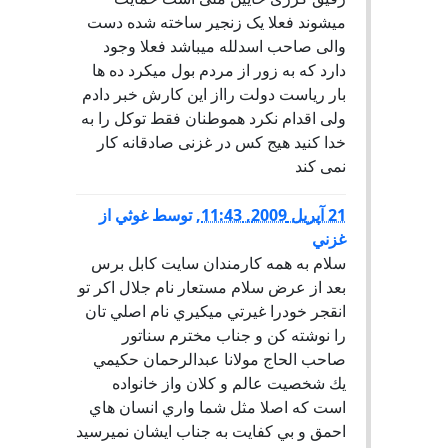
میشوند فعلا یک زنجیر ساخته شده دست
والی صاحب اسدلله میباشد فعلا وجود
دارد که به زور از مردم بول میکرد ده ها
بار ریاست دولت رااز این کارش خبر دادم
ولی اقدام نکرد هموطنان فقط توکل را به
خدا کنید هیج کس در غزنی صادقانه کار
نمی کند
21 آپریل 2009, 11:43
,
توسط
غوثي از
غزني
سلام به همه كارمندان سايت كابل برس
بعد از عرض سلام مستعار نام جلال اكر تو
انقجر خودرا غيرتي ميكيري نام اصلي تان
را نوشته كن و جناب مخترم سناتور
صاحب الحاج مولانا عبدالرحمان حكيمي
يك شخصيت عالم و كلان واز خانواده
است كه اصلا مثل شما واري انسان هاي
احمق و بي كفايت به جناب ايشان نميرسيد