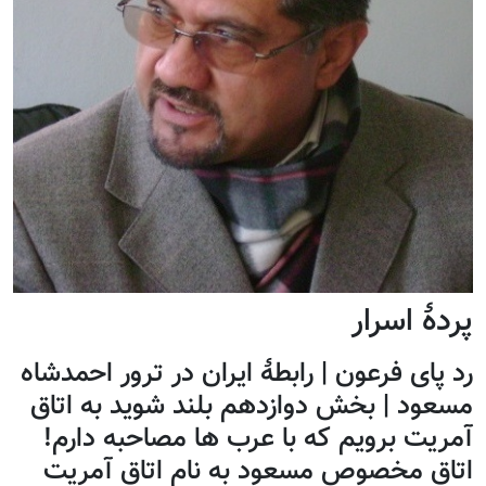
پردۀ اسرار
رد پای فرعون | رابطۀ ایران در ترور احمدشاه
مسعود | بخش دوازدهم بلند شوید به اتاق
آمریت برویم که با عرب ها مصاحبه دارم!
اتاق مخصوص مسعود به نام اتاق آمریت