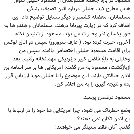
مسعود در باره جامعه هندوستان از مسعود خلیلی سوال
هایی مطرح کرد. خلیلی درباره آئین تصوف، زندگی
مسلمانان، معضله کشمیر و دیگر مسایل توضیح داد. وی
اضافه کرد که در زیارت پیربابا درهند، مسلمانان و هندو ها به
طور یکسان نذر وخیرات می برند. مسعود از شنیدن نکته
آخری، حیرت کرده بود. ( عارف سروری) سپس دو اتاق لوکس
برای اقامت مسعود خلیلی اختصاص یافت. سپس من
وخلیلی به باغ قاضی کبیر درنزدیکی مهمانخانه رفتیم. بعد
ازبازگشت، مسعود به من گفت: امریکایی ها بر سر اسامه بن
لادن خیالاتی دارند. این موضوع را با خلیلی مورد ارزیابی قرار
بده و نتیجه گیری را به من اعلام کن.
مسعود درضمن پرسید:
وضع خطرناک می شود، چرا امریکایی ها خود را در ارتباط با
بن لادن تکان نمی دهند؟
گفتم: آنان فقط ستینگر می خواهند!