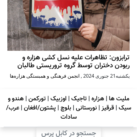
ترابزون: تظاهرات علیه نسل کشی هزاره و
ربودن دختران توسط گروه تروریستی طالبان
يكشنبه21 جنوری 2024
,
انجمن فرهنگی و همبستگی هزاره‌ها
ملیت ها
|
هزاره
|
تاجیک
|
اوزبیک
|
تورکمن
|
هندو و
سیک
|
قرقیز
|
نورستانی
|
بلوچ
|
پشتون/افغان
|
عرب/
سادات
جستجو در کابل پرس