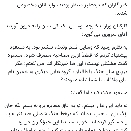
خبرنگاران که دردهلیز منتظر بودند، وارد اتاق مخصوص
شدند.
کارکنان وزارت خارجه، وسایل تخنیکی شان را به درون آوردند.
آقای سروری می گوید:
به نظرم رسید که وسایل فیلم وثبث، بیشتر بود. به مسعود
پیشنهاد کردم که قطعاَ ازین مصاحبه منصرف شود. مسعود
گفت مشکلی نیست؛ این ها خبرنگار اند. من گفتم: مگر
درپنج سال جنگ با طالبان، گروه هایی دیگری به همین نام
برای ملاقات با شما نیامده بودند؟
مسعود مکث کرد؛ اما گفت:
نه باید این ها را ببینم. تو به اتاق مخابره برو به بسم الله خان
زنگ بزن... خبر داده اند که درخط جنگ شمالی چند نفر عرب
را دستگیر کرده اند. خوب است با این خبرنگاران درباره
کردارعرب ها درافغانستان صحبت کنم تا جهان اسلام بداند