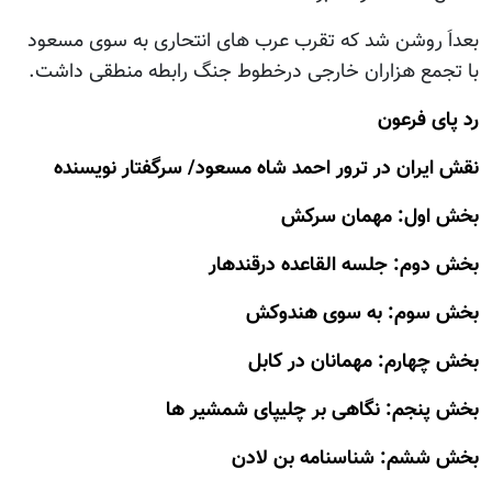
بعداَ روشن شد که تقرب عرب های انتحاری به سوی مسعود
با تجمع هزاران خارجی درخطوط جنگ رابطه منطقی داشت.
رد پای فرعون
نقش ایران در ترور احمد شاه مسعود/ سرگفتار نویسنده
بخش اول: مهمان سرکش
بخش دوم: جلسه القاعده درقندهار
بخش سوم: به سوی هندوکش
بخش چهارم: مهمانان در کابل
بخش پنجم: نگاهی بر چلیپای شمشیر ها
بخش ششم: شناسنامه بن لادن