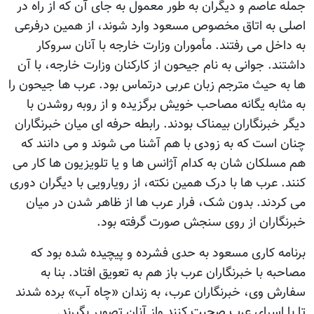
جمله عاصم و دیگران به طور معمول به جای آن که از راه در
اصلی به اتاق مخصوص مسعود وارد شوند، از همین درفرعی
به داخل می رفتند. مأموران وزارت خارجه با آنان سروکار
داشتند. جوانی به نام جیحون از کارکنان وزارت خارجه، با آن
ها به حیث مترجم زبان عربی درتماس بود. عرب ها جیحون را
به مثابه یگانه مصاحب خویش برگزیده و از روبه روشدن با
دیگر خبرنگاران بیمناک بودند. رابطه حرفه ای میان خبرنگاران
چنان است که به زودی با هم آشنا می شوند و می دانند که
هم مسلکان شان به کدام آژانس ها و یا تلویزیون ها کار می
کنند. عرب ها با درک همین نکته، از رویارویی با دیگران دوری
می کردند. بدون شک، فرار عرب ها از ظاهر شدن در میان
خبرنگاران از روی سنجش صورت گرفته بود.
برنامه کاری مسعود به حدی فشرده و پیچیده شده بود که
مصاحبه با خبرنگاران عرب باز هم به تعویق افتاد. بنا به
سفارش وی، خبرنگاران عرب، به زندان «چاه آب» برده شدند
تا با اسرای عرب صحبت کنند واز آنان تصویر بگیرند.