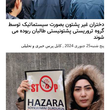
دختران غیر پشتون بصورت سیستماتیک توسط
گروه تروریستی پشتونیستی طالبان ربوده می
شوند
پنج شنبه25 جنوری 2024
,
کابل پرس خبری و تحلیلی