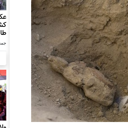
عکس
کش
طال
جمعه25 جولا
ول