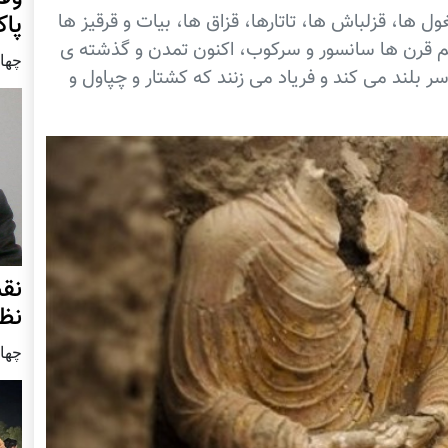
ول ها، قزلباش ها، تاتارها، قزاق ها، بیات و قرقیز ها
پا
غم قرن ها سانسور و سرکوب، اکنون تمدن و گذشته ی
چهار شنب
ر بلند می کند و فریاد می زنند که کشتار و چپاول و
نق
نظ
چهار شنب