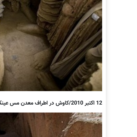
12 اکتبر 2010/کاوش در اطراف معدن مس عینک/ عکس از اسوشیتد پرس