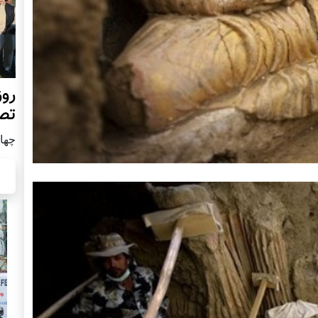
روز
تص
چهار شن