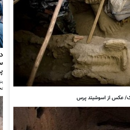
د
س
پ
پنج 
تح