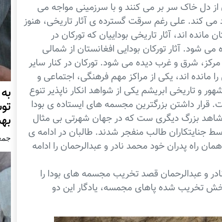
 از دل خاک سر بر می کنند و با سرزمینی مواجه می
د می کند. علی رغم سرقت گسترده ی آثار تاریخی، هنوز
مانده اند، آثار تاریخی بوداییان که تورکان در
ی شود. آثار تورکان بودایی افغانستان از شمالی
مرکز، شرق و غرب دیده می شود. تورکان در کنار سایر
 مانده اند، یکی از مراکز مهم فرهنگی، اجتماعی و
شهور و تاریخی ابریشم یکی از شواهد انکار ناپذیر تنوع
به
ت. قرار داشتن بزرگترین مجسمه های ایستاده ی بودا
تو
ی شاهد بزرگ دیگری ست که در جهان شهرتی بی مثال
به
 ها در سال 2001 میلادی توسط جنایتکاران طالب منفجر شدند. طالبان در ادامه ی
جمعه30 جنور
ن راه پدران خود محمد نادر و عبدالرحمان را ادامه
نادر و عبدالرحمان قصد تخریب مجسمه های بودا را
بخش تخریب شده پاهای مجمسه، یادگار این دو