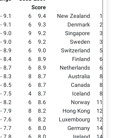
Score
9.1 - 9.5
6
9.4
New Zealand
1
9.1 - 9.5
6
9.3
Denmark
2
9.0 - 9.4
9
9.2
Singapore
3
9.0 - 9.3
6
9.2
Sweden
3
8.9 - 9.1
6
9.0
Switzerland
5
8.4 - 9.4
6
8.9
Finland
6
8.7 - 9.0
6
8.9
Netherlands
6
8.3 - 9.0
8
8.7
Australia
8
8.5 - 9.0
6
8.7
Canada
8
7.5 - 9.4
4
8.7
Iceland
8
8.2 - 9.1
6
8.6
Norway
11
7.9 - 8.5
8
8.2
Hong Kong
12
7.6 - 8.8
6
8.2
Luxembourg
12
7.7 - 8.3
6
8.0
Germany
14
7.8 - 8.4
6
8.0
Ireland
14