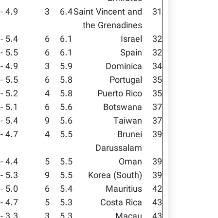
4.9 - 7.5
3
6.4
Saint Vincent and
31
the Grenadines
5.4 - 6.7
6
6.1
Israel
32
5.5 - 6.6
6
6.1
Spain
32
4.9 - 6.7
3
5.9
Dominica
34
5.5 - 6.2
6
5.8
Portugal
35
5.2 - 6.3
4
5.8
Puerto Rico
35
5.1 - 6.3
6
5.6
Botswana
37
5.4 - 5.9
9
5.6
Taiwan
37
4.7 - 6.4
4
5.5
Brunei
39
Darussalam
4.4 - 6.5
5
5.5
Oman
39
5.3 - 5.7
9
5.5
Korea (South)
39
5.0 - 5.9
6
5.4
Mauritius
42
4.7 - 5.9
5
5.3
Costa Rica
43
3.3 - 6.9
3
5.3
Macau
43