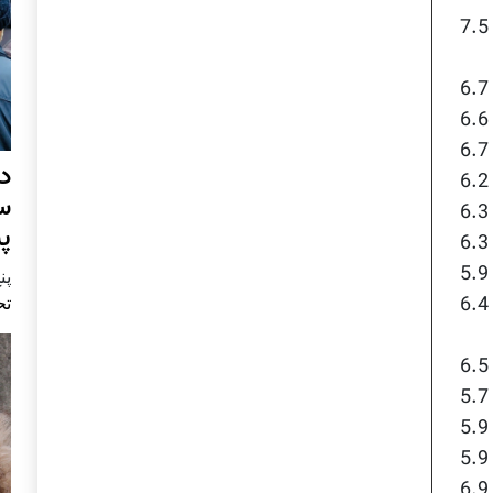
د
س
پ
پنج 
تح