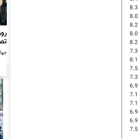
روز
تص
چهار شن