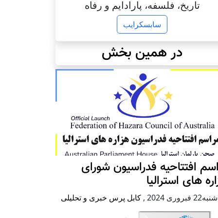
تاریخ، فلسفه، پارادایم و رفاه
سابسکرایب
در همین بخش
سم افتتاحیه فدراسیون شورای
ره های استرالیا
2 فبروری 2024
,
کابل پرس خبری و تحلیلی