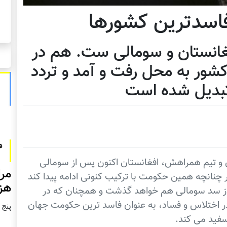
فاسدترین کشورها
انستان و سومالی ست. هم در
کشور به محل رفت و آمد و تردد
تبديل شده است
 و تيم همراهش، افغانستان اکنون پس از سومالی
مرا
چنانچه همين حکومت با ترکيب کنونی ادامه پيدا کند
هزا
از سد سومالی هم خواهد گذشت و همچنان که در
، در اختلاس و فساد، به عنوان فاسد ترين حکومت جهان
پنج شنبه2
فید می کند.