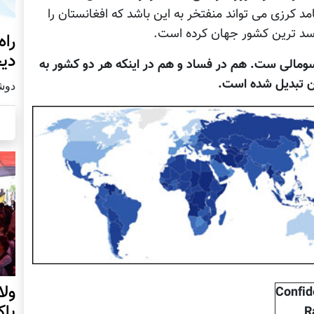
د کرزی می تواند منفتخر به اين باشد که افغانستان را
فاسد ترين کشور جهان کرده است.
راه
دیج
الی ست. هم در فساد و هم در اينکه هر دو کشور به
ن تبديل شده است.
دوشنبه19
ول
Confi
پا
R