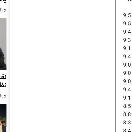
چهار شنب
نق
نظ
چهار شنب