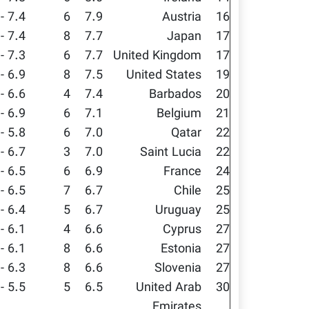
7.4 - 8.3
6
7.9
Austria
16
7.4 - 8.0
8
7.7
Japan
17
7.3 - 8.2
6
7.7
United Kingdom
17
6.9 - 8.0
8
7.5
United States
19
6.6 - 8.2
4
7.4
Barbados
20
6.9 - 7.3
6
7.1
Belgium
21
5.8 - 8.1
6
7.0
Qatar
22
6.7 - 7.5
3
7.0
Saint Lucia
22
6.5 - 7.3
6
6.9
France
24
6.5 - 6.9
7
6.7
Chile
25
6.4 - 7.1
5
6.7
Uruguay
25
6.1 - 7.1
4
6.6
Cyprus
27
6.1 - 6.9
8
6.6
Estonia
27
6.3 - 6.9
8
6.6
Slovenia
27
5.5 - 7.5
5
6.5
United Arab
30
Emirates