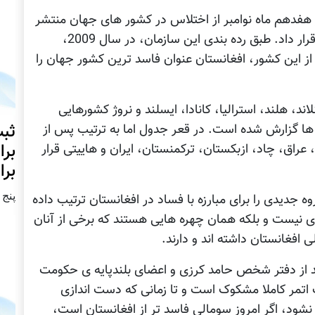
ز هفدهم ماه نوامبر از اختلاس در کشور های جهان منتشر
کرد، افغانستان را در قعر جدول پس از سومالی قرار داد. طبق رده بندی اين سازمان، در سال 2009،
 اين کشور، افغانستان عنوان فاسد ترين کشور جهان را
د، هلند، استرالیا، کانادا، ايسلند و نروژ کشورهایی
ثبت
ها گزارش شده است. در قعر جدول اما به ترتيب پس از
برا
عراق، چاد، ازبکستان، ترکمنستان، ايران و هاييتی قرار
برا
پنج شنبه2
 جديدی را برای مبارزه با فساد در افغانستان ترتيب داده
 نيست و بلکه همان چهره هایی هستند که برخی از آنان
افغانستان داشته اند و دارند.
باید از دفتر شخص حامد کرزی و اعضای بلندپایه ی حکومت
ف اتمر کاملا مشکوک است و تا زمانی که دست اندازی
 نشود، اگر امروز سومالی فاسد تر از افغانستان است،