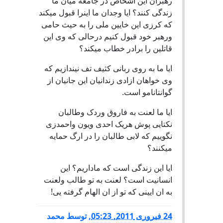
رهبران این اشخاص در جامعه میان ما
زندگی کنند؟ ایا وجدان ما اینرا قبول میکند
که کرزی این خایین ملی را به حیث حامی
ورهبر خود قبول کنیم درحالی که وی این
قاتلین را برادر خطاب میکند؟
ایا ما به روی ربانی کثیف تف نیندازیم که
وی خواهان ازادی زندانیان این جانیان از
گوانتانامو است.
ایا ما لعنت به فاروق وردک وطالبان
نکتایی پوش هریک احدی ویون واحمدزی
نگوییم که لابی طالبان را در ارگ حمایه
میکنند؟
ایا این زندگی است که ماداریم؟ این
انسانیت است؟ لعنت به تو طالب ولعنت
به ان ایینی که تو از ان الهام گرفته یی!
24 فبروری 2011, 05:23
,
توسط
محمد