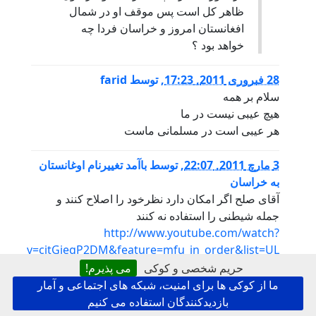
ظاهر کل است پس موقف او در شمال
افغانستان امروز و خراسان فردا چه
خواهد بود ؟
28 فبروری 2011, 17:23
,
توسط
farid
سلام بر همه
هیچ عیبی نیست در ما
هر عیبی است در مسلمانی ماست
3 مارچ 2011, 22:07
,
توسط
باآمد تغییرنام اوغانستان
به خراسان
آقای صلح اگر امکان دارد نظرخود را اصلاح کنند ‏و‏
جمله شیطنی را استفاده نه کنند
http://www.youtube.com/watch?
v=citGiegP2DM&feature=mfu_in_order&list=UL
حریم شخصی و کوکی
می پذیرم!
ما از کوکی ها برای امنیت، شبکه های اجتماعی و آمار
بازدیدکنندگان استفاده می کنیم