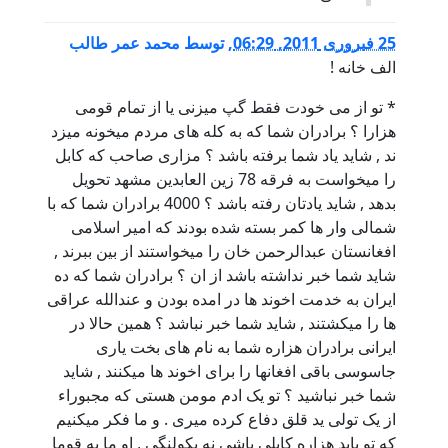
25 فبروری 2011, 06:29
,
توسط
محمد عمر طالب
الف خانه !
* تو از می خودت فقط گپ میزنی یا از تمام قومی
هزارا ؟ برادران شما که به کله های مردم میخونه میزد
ند , شاید یاد شما برفته باشد ؟ مزاری صاحب که کابل
را میخواست به فرقه 78 زین العابدین مشهد تحویل
بدهد , شاید یادتان رفته باشد ؟ 4000 برادران شما که با
شمالی وار ها کمر بسته شده بودند که امیر اسلامی
افغانستان عبدالرحمن خان را میخواستند از بین ببرند ,
شاید شما خبر نداشته باشد از ان ؟ برادران شما که ده
ایران به خدمت اخوند ها در امده بودن و عندالله عراقی
ها را میکشتند , شاید شما خبر نباشد ؟ همین حالا در
ایرانی برادران هزاره شما به نام های بخت یاری
جاسوسی باقی افغانها را برای اخوند ها میکنند , شاید
شما خبر نباشید ؟ تو یک ادم مومن هستی که مجبوراء
از یک تولی ید قلق دفاع کرده میری . و ما فکر میکنیم
که تو باید هزاره کابلی باشی نه یکولنگی , او ما به قوما