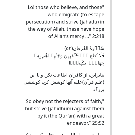
"Lo! those who believe, and those
who emigrate (to escape
persecution) and strive (jahadu) in
the way of Allah, these have hope
of Allah’s mercy ..." 2:218
سُوۡرَةُ الفُرقان( ٥٢ )
فَلَا تُطِعِ ٱلۡڪَـٰفِرِينَ وَجَـٰهِدۡهُم بِهِۦ
جِهَادً۬ا ڪَبِيرً۬ا
بنابراين، از كافران اطاعت نكن و با اين
(علم قرآن)عليه آنها كوشش كن، كوششی
بزرگ.
"So obey not the rejecters of faith,
but strive (jahidhum) against them
by it (the Qur’an) with a great
endeavor." 25:52
جهاد فی سبیل الله یعنی رفتار وکردار نیک