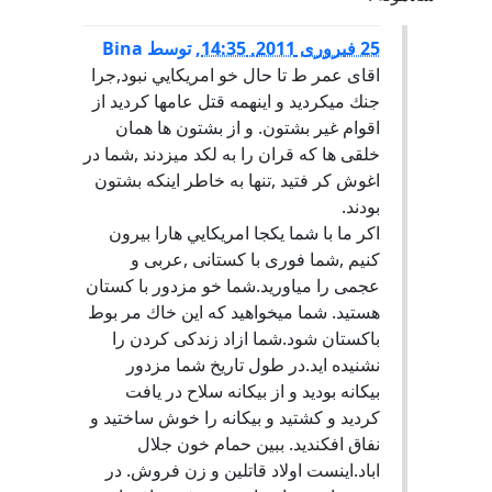
25 فبروری 2011, 14:35
,
توسط
Bina
اقاى عمر ط تا حال خو امريكايي نبود,جرا
جنك ميكرديد و اينهمه قتل عامها كرديد از
اقوام غير بشتون. و از بشتون ها همان
خلقى ها كه قران را به لكد ميزدند ,شما در
اغوش كر فتيد ,تنها به خاطر اينكه بشتون
بودند.
اكر ما با شما يكجا امريكايي هارا بيرون
كنيم ,شما فورى با كستانى ,عربى و
عجمى را مياوريد.شما خو مزدور با كستان
هستيد. شما ميخواهيد كه اين خاك مر بوط
باكستان شود.شما ازاد زندكى كردن را
نشنيده ايد.در طول تاريخ شما مزدور
بيكانه بوديد و از بيكانه سلاح در يافت
كرديد و كشتيد و بيكانه را خوش ساختيد و
نفاق افكنديد. ببين حمام خون جلال
اباد.اينست اولاد قاتلين و زن فروش. در