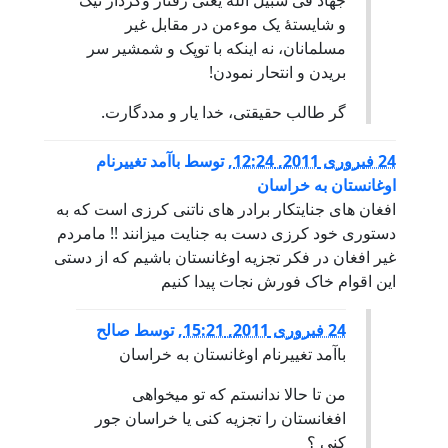
و شایستۀ یک موءمن در مقابل غیر
مسلمانان، نه اینکه با توپک و شمشیر سر
بریدن و انتحار نمودن!
گر طالب حقیقتی، خدا یار و مددگارت.
24 فبروری 2011, 12:24
,
توسط
باآمد تغییرنام
اوغانستان به خراسان
افغان های جنایتکار برادر های ناتنی کرزی است که به
دستوری خود کرزی دست به جنایت میزانند !! مامردم
غیر افغان در فکر تجزیه اوغانستان باشیم که از دستی
این اقوام خاک فورش نجات پیدا کنیم
24 فبروری 2011, 15:21
,
توسط
صالح
باآمد تغییرنام اوغانستان به خراسان
من تا حالا ندانستم که تو میخواهی
افغانستان را تجزیه کنی یا خراسان جور
کنی ؟