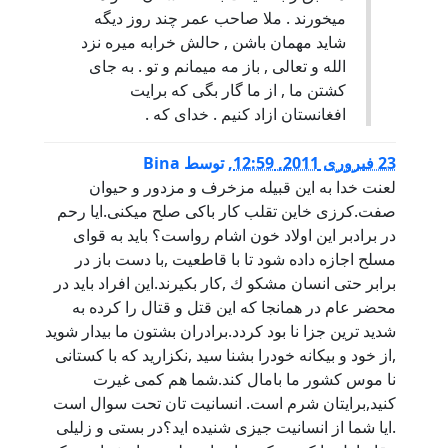
میخورند . ملا صاحب عمر چند روز دیگه
شاید مهمان باشن , حالش خرابه میره نزد
الله و تعالی , باز مه میمانم و تو . به جای
کشتن ما , از ما گار بگی که برایت
افغانستان ازاد کنیم . خدای که .
23 فبروری 2011, 12:59
,
توسط
Bina
لعنت خدا به اين قبيله مزخرف و مزدور و حيوان
صفت.كرزى خاين تقلب كار باكى صلح ميكنى.ايا رحم
در برادبر اين اولاد خون اشام رواست؟ بايد به قواى
مسلح اجازه داده شود تا با قاطعيت ,با دست باز در
برابر حتى انسان مشكو ك ,كار بكيرند.اين افراد بايد در
محضر عام در همانجا كه اين قتل و قتال را كرده به
شديد ترين جزا نا بود كردد.برادران بشتون ما بيدار شويد
,از خود و بيكانه خودرا بشنا سيد ,نكزاريد كه با كستانى
نا موس كشور ما بامال كند.شما هم كمى غيرت
كنيد,برايتان شرم است. انسانيت تان تحت سوال است
.ايا شما از انسانيت جيزى شنيده ايد؟در بستى و زليلى