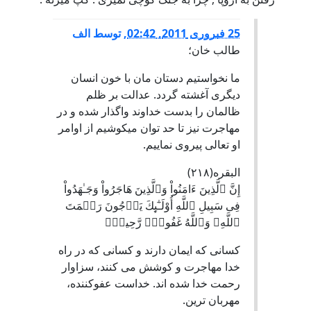
25 فبروری 2011, 02:42
,
توسط
الف
طالب خان؛
ما نخواستیم دستان مان با خون انسان
دیگری آغشته گردد. عدالت بر ظلم
ظالمان را بدست خداوند واگذار شده و در
مهاجرت نیز تا حد توان میکوشیم از اوامر
او تعالی پیروی نماییم.
البقره( ٢١٨ )
إِنَّ ٱلَّذِينَ ءَامَنُواْ وَٱلَّذِينَ هَاجَرُواْ وَجَـٰهَدُواْ
فِى سَبِيلِ ٱللَّهِ أُوْلَـٰٓٮِٕكَ يَرۡجُونَ رَحۡمَتَ
ٱللَّهِ‌ۚ وَٱللَّهُ غَفُورٌ۬ رَّحِيمٌ۬
كسانى كه ايمان دارند و كسانى كه در راه
خدا مهاجرت و كوشش مى كنند، سزاوار
رحمت خدا شده اند. خداست عفوكننده،
مهربان ترين.