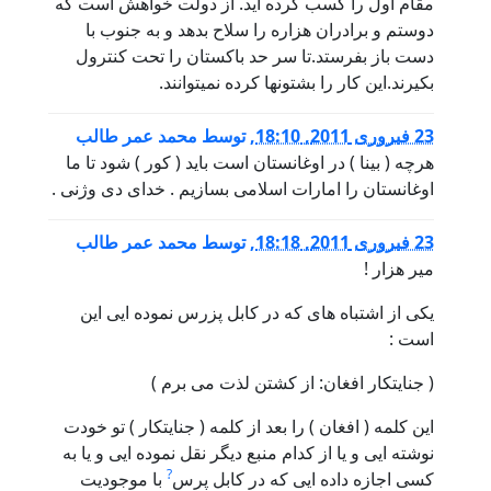
مقام اول را كسب كرده ايد. از دولت خواهش است كه
دوستم و برادران هزاره را سلاح بدهد و به جنوب با
دست باز بفرستد.تا سر حد باكستان را تحت كنترول
بكيرند.اين كار را بشتونها كرده نميتوانند.
23 فبروری 2011, 18:10
,
توسط
محمد عمر طالب
هرچه ( بینا ) در اوغانستان است باید ( کور ) شود تا ما
اوغانستان را امارات اسلامی بسازیم . خدای دی وژنی .
23 فبروری 2011, 18:18
,
توسط
محمد عمر طالب
میر هزار !
یکی از اشتباه های که در کابل پزرس نموده ایی این
است :
( جنایتکار افغان: از کشتن لذت می برم )
این کلمه ( افغان ) را بعد از کلمه ( جنایتکار ) تو خودت
نوشته ایی و یا از کدام منبع دیگر نقل نموده ایی و یا به
?
کسی اجازه داده ایی که در کابل پرس
با موجودیت