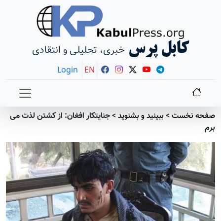
کابل پرس
خبری، تحلیلی و انتقادی
Login
EN
صفحه نخست
>
ببينيد و بشنويد
>
جنایتکار افغان: از کشتن لذت می
برم