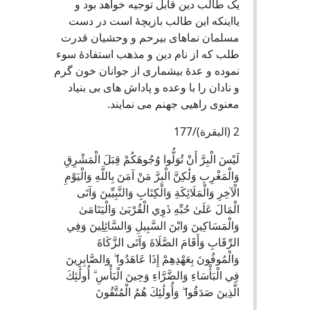
یک طالب دین قابل توجیه خواهد بود و
یااینکه این طالب بازیچۀ است در دست
مسلمان نماهای بیرحم و وحشیان قدرت
طلب که از نام دین و مذهب استفادۀ سوء
نموده و عدۀ بیشماری از جوانان خون گرم
و نادان را با وعده و پاداش های بی بنیاد
معنوی راهیی جهنم می نمایند.
2 (البقرة)/177
لَيْسَ الْبِرَّ أَنْ تُوَلُّوا وُجُوهَكُمْ قِبَلَ الْمَشْرِقِ
وَالْمَغْرِبِ وَلَٰكِنَّ الْبِرَّ مَنْ آمَنَ بِاللَّهِ وَالْيَوْمِ
الْآخِرِ وَالْمَلَائِكَةِ وَالْكِتَابِ وَالنَّبِيِّينَ وَآتَى
الْمَالَ عَلَىٰ حُبِّهِ ذَوِي الْقُرْبَىٰ وَالْيَتَامَىٰ
وَالْمَسَاكِينَ وَابْنَ السَّبِيلِ وَالسَّائِلِينَ وَفِي
الرِّقَابِ وَأَقَامَ الصَّلَاةَ وَآتَى الزَّكَاةَ
وَالْمُوفُونَ بِعَهْدِهِمْ إِذَا عَاهَدُوا ۖ وَالصَّابِرِينَ
فِي الْبَأْسَاءِ وَالضَّرَّاءِ وَحِينَ الْبَأْسِ ۗ أُولَٰئِكَ
الَّذِينَ صَدَقُوا ۖ وَأُولَٰئِكَ هُمُ الْمُتَّقُونَ