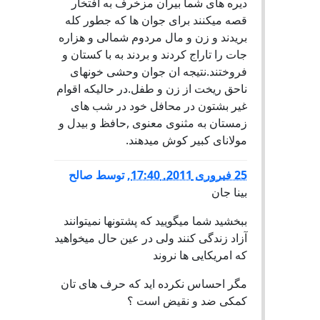
ديره هاى شما بيران مزخرف به افتخار
قصه ميكنند براى جوان ها كه جطور كله
بريدند و زن و مال مردوم شمالى و هزاره
جات را تاراج كردند و بردند به با كستان و
فروختند.نتيجه ان جوان وحشى خونهاى
ناحق ريخت از زن و طفل.در حاليكه اقوام
غير بشتون در محافل خود در شب هاى
زمستان به مثنوى معنوى ,حافظ و بيدل و
مولاناى كبير كوش ميدهند.
25 فبروری 2011, 17:40
,
توسط
صالح
بینا جان
ببخشید شما میگویید که پشتونها نمیتوانند
آزاد زندگی کنند ولی در عین حال میخواهید
که امریکایی ها نروند
مگر احساس نکرده اید که حرف های تان
کمکی ضد و نقیض است ؟