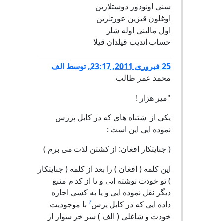
سنی اونودور دوستلارين
اوغلون قيزين عورتلرين
اول مالينی اوله شلر
حساب ائديب قيلدان قيلا
25 فبروری 2011, 23:17
,
توسط
الف
محمد عمر طالب
"میر هزار !
یکی از اشتباه های که در کابل پزرس
نموده ایی این است :
( جنایتکار افغان: از کشتن لذت می برم )
این کلمه ( افغان ) را بعد از کلمه ( جنایتکار
) تو خودت نوشته ایی و یا از کدام منبع
دیگر نقل نموده ایی و یا به کسی اجازه
?
داده ایی که در کابل پرس
با موجودیت
خودت و شاغلی ( الف ) سر خر سوار از