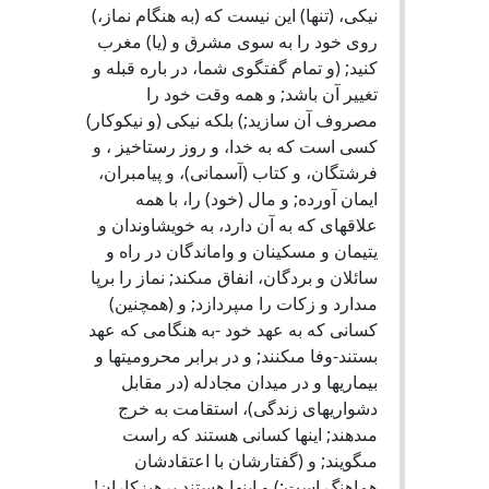
نيكى، (تنها) اين نيست كه (به هنگام نماز،)
روى خود را به سوى مشرق و (يا) مغرب
كنيد; (و تمام گفتگوى شما، در باره قبله و
تغيير آن باشد; و همه وقت خود را
مصروف آن سازيد;) بلكه نيكى (و نيكوكار)
كسى است كه به خدا، و روز رستاخيز ، و
فرشتگان، و كتاب (آسمانى)، و پيامبران،
ايمان آورده; و مال (خود) را، با همه
علاقه‏اى كه به آن دارد، به خويشاوندان و
يتيمان و مسكينان و واماندگان در راه و
سائلان و بردگان، انفاق مى‏كند; نماز را برپا
مى‏دارد و زكات را مى‏پردازد; و (همچنين)
كسانى كه به عهد خود -به هنگامى كه عهد
بستند-وفا مى‏كنند; و در برابر محروميتها و
بيماريها و در ميدان مجادله (در مقابل
دشواریهای زندگی)، استقامت به خرج
مى‏دهند; اينها كسانى هستند كه راست
مى‏گويند; و (گفتارشان با اعتقادشان
هماهنگ است;) و اينها هستند پرهيزكاران!