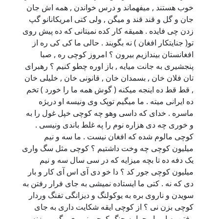
خوب هستند , میفهماند و درس خواندن , همه اش جان
جان و گل و قند قند و میگن , ولی کتی امریکانانو گپ
زدن چی فایده . همیقه کار کده نمیتانی که ده پیش روی
تو( جنایتکار افغان ) نه بگویند . حالی ما کی کی ره از
افغانستان بیندازیم بیرون ؟ امروز کوچی ره , صبا
پنجشیری به جانت میایه , باز اوره چطو کنیم ؟ رهبرای
تان فلان خان , بسمدان خان , قانونی خان , خلیلی خان
, قط قط ده اینجه میکنه ( گوش همه ما را خورد ) تخم
ده ایرانی میته . ما میگیم توپک وی ونیسه او دریژه
ماسره . خدای که داسی وهو چه کوچی خپل غول را به
و خوری چه دی هزاره نوم را په غلط باندی ونیسی .
کوچی مالوم شده که افغان نیست . ما سه و نیم
میلیون کوچی چه وخت داشتیم ؟ کوچی مثل سگ واری
یک دفه ده تا بچه میزایه که در سی سال سه و نیم
میلیون کوچی جور کد ؟ دا خو دی آی اس آی کار و بار
دی که نه . کتی ما ایستاده نمیشی به جای فرار رفتن به
سویدن و ناروی بره به یوکولنگ و دیزانگی تفنگ وردار
کوچی بزن نی ؟ از کوچی ایقه شکایت داری به جای
رفتن به اروپا , چرا به جنگ کوچی نمیری . گپ میزنه .