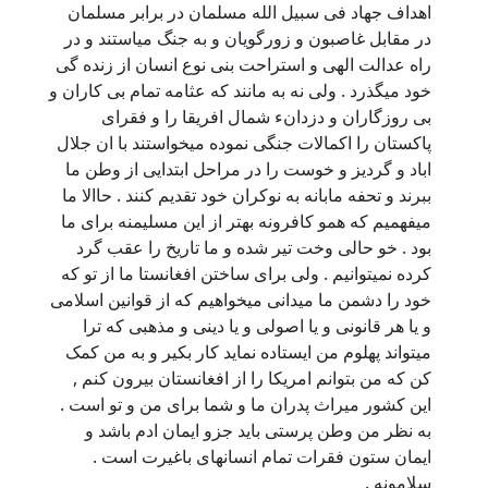
اهداف جهاد فی سبیل الله مسلمان در برابر مسلمان
در مقابل غاصبون و زورگویان و به جنگ میاستند و در
راه عدالت الهی و استراحت بنی نوع انسان از زنده گی
خود میگذرد . ولی نه به مانند که عثامه تمام بی کاران و
بی روزگاران و دزدانء شمال افریقا را و فقرای
پاکستان را اکمالات جنگی نموده میخواستند با ان جلال
اباد و گردیز و خوست را در مراحل ابتدایی از وطن ما
ببرند و تحفه مابانه به نوکران خود تقدیم کنند . حاالا ما
میفهمیم که همو کافرونه بهتر از این مسلیمنه برای ما
بود . خو حالی وخت تیر شده و ما تاریخ را عقب گرد
کرده نمیتوانیم . ولی برای ساختن افغانستا ما از تو که
خود را دشمن ما میدانی میخواهیم که از قوانین اسلامی
و یا هر قانونی و یا اصولی و یا دینی و مذهبی که ترا
میتواند پهلوم من ایستاده نماید کار بکیر و به من کمک
کن که من بتوانم امریکا را از افغانستان بیرون کنم ,
این کشور میراث پدران ما و شما برای من و تو است .
به نظر من وطن پرستی باید جزو ایمان ادم باشد و
ایمان ستون فقرات تمام انسانهای باغیرت است .
سلامونه .