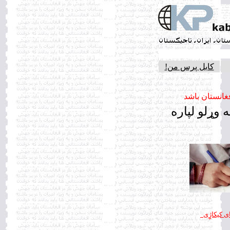
کابل پرس من!
غانستان باشد
 وړلو لپاره
ی کیکاژِِِی