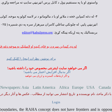
واستوي او يا په مستقيم ډول د كابل پرس انټرنيټي سايټ ته مراجعه وكړي.
۴- له دغه كمپاين څخه د ملاتړ او يا د مالوماتو د تر لاسه كولو په موخه، ك
انټرنيټي پاڼې
برېښناليك په پته اړيكه ټينګه كړئ:
editor@kabulpress.org
له دی کمپاین سره د یو
ځ
ای کیدو او لاسلیک په موخه دغه
ځ
ا
برای نوشتن نظرات اينجا را کليک کنيد
اگر می خواهيد سايت اينترنتی مخصوص خود را داشته باشيد!
اگر بدنبال افزايش اعتبار می باشيد!
و اگر ارتباطات گسترده و ارزان می خواهيد
 Newspapers
:
Asia
Latin America
Africa
Europe
USA
Canada
ا ذکر ماخذ، نام نويسنده و تاريخ انتشار می توانيد از مطالب ، عکس ها و آثار ديگر در
Login
boundaries, the RAHA concept does not have frontiers and is oppose