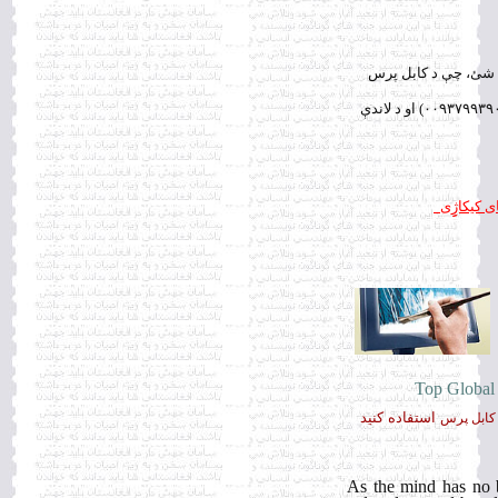
ولى شئ، چې د كابل پرس
له چلونكي ښاغلي كامران ميرهزار سره په دې شمېره ( ۰۰۹۳۷۹۹۳۹۰۰۲۵) او د لاندې
ی کیکاژِِِی
Top Global
استفاده کنيد
کابل
پرس
As the mind has no 