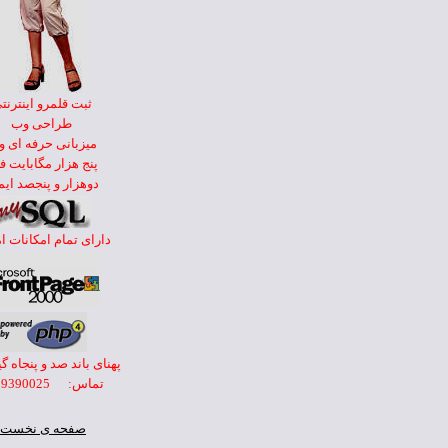
ثبت قلمرو اينترنت
طراحی وب
ميزبانی حرفه ای 
پنج هزار مگابايت ف
دوهزار و پنجصد ايم
دارای تمام امکانات ا
پهنای باند صد و پنجاه گ
تماس: 0799390025
صفحه ی نخست