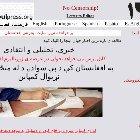
No Censorship!
Letter to Editor
English
Portuguese
Spanish
Pashto
E- Afgh
پر خواننده ترين سايت اينترنتی افغانستان
ينجا
ای مطالعه ی تازه ترين اخبار جهان اينجا را کليک کنيد
خبری، تحليلی و انتقادی
کابل پرس می خواهد تحولی در عرصه ی ژورناليزم اف
په افغانستان كې د بې سوادۍ د له منځه
نړيوال كمپاين
کترونيکی
له دی کمپاین سره د یو
ځ
ای کیدو او لاسلیک په موخه دغه
ځ
ا