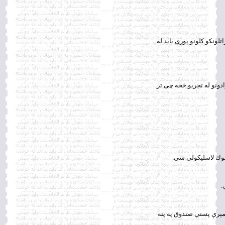
تلونكو كلونو پورې بايد له
دونو له تجربو څخه چې تر
د دغه ليك تر لاسليك وروسته كولى شي، چې هغه د ( د ۳۲۱۹ شمېرې پستي صندوق په پته