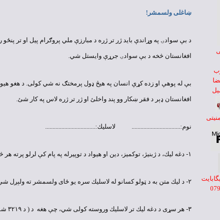
ښاغلى ولسمشر!
د بې سوادۍ په وړاندې بايد ژر تر ژره د مبارزې ملي پروګرام پيل او تر پنځو را
ی
افغانستان څخه د بې سوادۍ جرړې وايستل شي.
وب
ضا
بې له پوهې او زده كړې انسان په هيڅ ډول پرمختګ نه شي كولى. د هغو هيوا
يل
افغانستان ډېر د فقر ښكار وو پند واخلئ او ژر تر ژره لاس په كار شئ.
منيتی
نوم:................................. لاسليك:..................................
۱- دغه ليك، د ژبنيژ، توكميز، دين او هيواد د توپيرله په پام كې لرلو پرته هر څوك لاسليكولى شي.
يگابايت
۲- د ليك متن به د ټولو كسانو له لاسليك سره يو ځاى ولسمشر ته ولېږل شي.
۳- هر سړى 