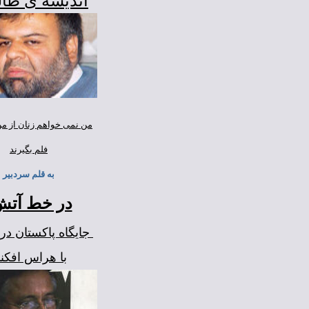
انديشه ی طال
من نمی خواهم زنان از م
فلم بگيرند
به قلم سردبير
در خط آتش
جايگاه پاکستان در 
با هراس افکن