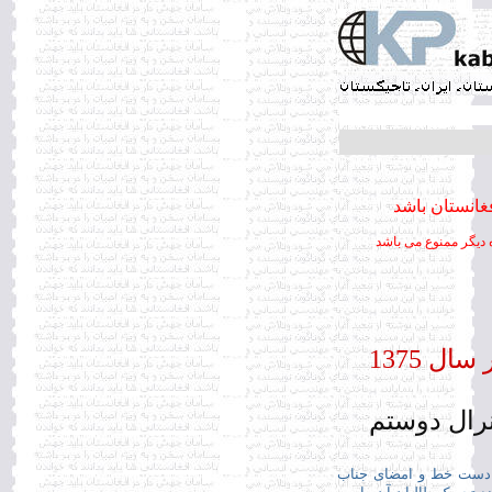
غانستان باشد
ه ديگر ممنوع می باشد
ل 1375
رال دوستم
ا دست خط و امضای جناب