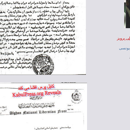
ی پرويز
 يونسی