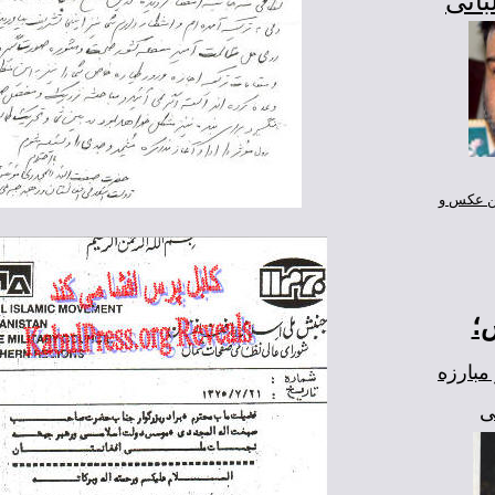
بانی
ن عکس و
؛
مبارزه
ی