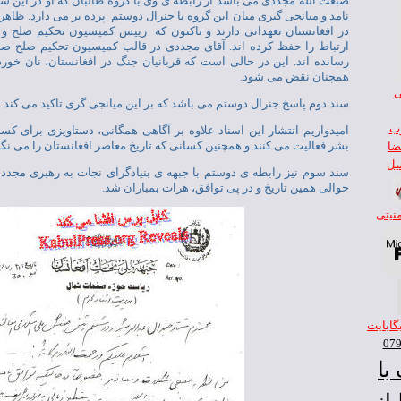
صبغت الله مجددی می باشد از رابطه ی وی با گروه طالبان که او در اين س
نامد و ميانجی گيری ميان اين گروه با جنرال دوستم پرده بر می دارد. ظاهرا
در افغانستان تعهداتی دارند و تاکنون که رييس کميسيون تحکيم صلح و 
ارتباط را حفظ کرده اند. آقای مجددی در قالب کميسيون تحکيم صلح صد 
رسانده اند. اين در حالی است که قربانيان جنگ در افغانستان، نان خور
همچنان نقض می شود.
ی
سند دوم پاسخ جنرال دوستم می باشد که بر اين ميانجی گری تاکيد می کند.
وب
اميدواريم انتشار اين اسناد علاوه بر آگاهی همگانی، دستاويزی برای کس
بشر فعاليت می کنند و همچنين کسانی که تاريخ معاصر افغانستان را می نگا
ضا
يل
سند سوم نيز رابطه ی دوستم با جبهه ی بنيادگرای نجات به رهبری مجددی
حوالی همين تاريخ و در پی توافق، هرات بمباران شد.
منيتی
يگابايت
با