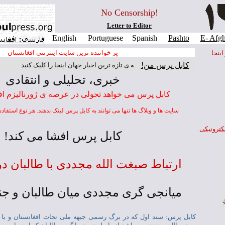
No Censorship!
Letter to Editor
English
Portuguese
Spanish
Pashto
E- Afgh
پر خواننده ترين سايت اينترنتی افغانستان
ينجا
کابل پرس من!
برای مطالعه ی تازه ترين اخبار جهان اينجا را کليک کنيد
خبری، تحليلی و انتقادی
کابل پرس می خواهد تحولی در عرصه ی ژورناليزم اف
سايت ها و وبلاگ ها تنها می توانند به کابل پرس لينک بدهند. هر نوع استفاد
کترونيکی
کابل پرس افشا می کند!
ارتباط صبغت الله مجددی با طالبان در سا
ميانجی گری مجددی ميان طالبان و جن
کابل پرس
: سند اول که در برگ رسمی جبهه ملی نجات افغانستان و ب