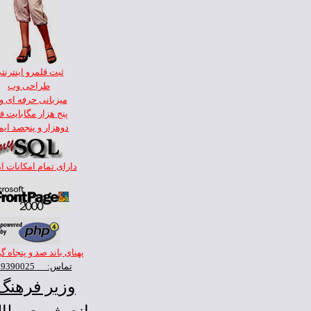
ثبت قلمرو اينترنت
طراحی وب
ميزبانی حرفه ای 
پنج هزار مگابايت ف
دوهزار و پنجصد ايم
دارای تمام امکانات ا
پهنای باند صد و پنجاه گ
تماس: 0799390025
وزير فرهنگ 