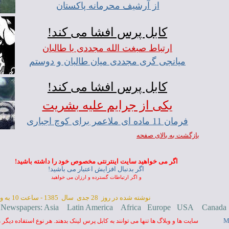
از آرشيف محرمانه پاکستان
کابل پرس افشا می کند!
ارتباط صبغت الله مجددی با طالبان
ميانجی گری مجددی ميان طالبان و دوستم
کابل پرس افشا می کند!
يکی از جرايم عليه بشريت
فرمان 11 ماده ای ملاعمر برای کوچ اجباری
بازگشت به بالای صفحه
اگر می خواهيد سايت اينترنتی مخصوص خود را داشته باشيد!
اگر بدنبال افزايش اعتبار می باشيد!
و اگر ارتباطات گسترده و ارزان می خواهيد
نوشته شده در روز 28 جدی سال 1385 - ساعت
10 به وقت کابل
 Newspapers
:
Asia
Latin America
Africa
Europe
USA
Canada
M
سايت ها و وبلاگ ها تنها می توانند به کابل پرس لينک بدهند. هر نوع استفاده ديگر