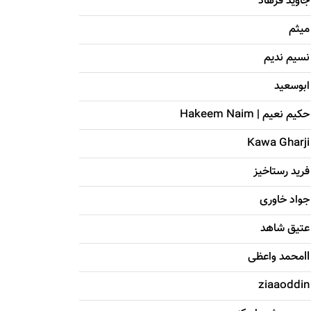
جاويد فرهاد
میثم
نسیم ندیم
ابوسعيد
حکيم نعيم | Hakeem Naim
Kawa Gharji
فرید رستاخیز
جواد خاوری
عتیق شاهد
llمحمد واعظی
ziaaoddin