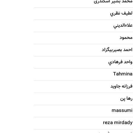
محمد بشیر اسکندری
لطيف نظري
علاءالديني
محمود
احمد بصيربيگزاد
واحد فرهادي
Tahmina
فرزانه جاويد
رها پن
massumi
reza mirdady