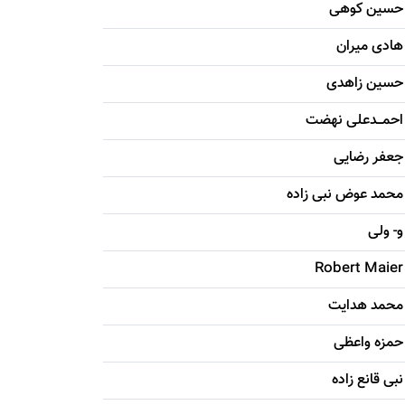
حسين کوهی
هادی ميران
حسين زاهدی
احمـــدعلی نهضت
جعفر رضایی
محمد عوض نبی زاده
و- ولی
Robert Maier
محمد هدایت
حمزه واعظی
نبی قانع زاده