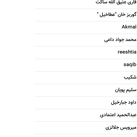
قاری عتیق الله ساکت
گوربز خان "عطاخیل "
Akmal
محمد جواد داعی
reeshtia
saqib
شکيب
سليم پویان
داود جبارخیل
عبدالحمید اعتمادی
میرویس جلالزی