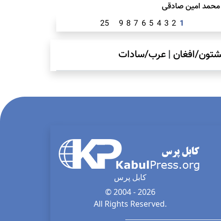
محمد امين صادقی
25
9
8
7
6
5
4
3
2
1
شتون/افغان
|
عرب/سادات
کابل پرس
© 2004 - 2026
All Rights Reserved.