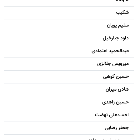
شکيب
سليم پویان
داود جبارخیل
عبدالحمید اعتمادی
میرویس جلالزی
حسين کوهی
هادی ميران
حسين زاهدی
احمـــدعلی نهضت
جعفر رضایی