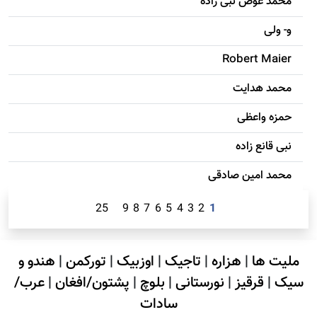
محمد عوض نبی زاده
و- ولی
Robert Maier
محمد هدایت
حمزه واعظی
نبی قانع زاده
محمد امين صادقی
25
9
8
7
6
5
4
3
2
1
ملیت ها
|
هزاره
|
تاجیک
|
اوزبیک
|
تورکمن
|
هندو و
سیک
|
قرقیز
|
نورستانی
|
بلوچ
|
پشتون/افغان
|
عرب/
سادات