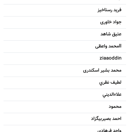
فرید رستاخیز
جواد خاوری
عتیق شاهد
llمحمد واعظی
ziaaoddin
محمد بشیر اسکندری
لطيف نظري
علاءالديني
محمود
احمد بصيربيگزاد
واحد فرهادي