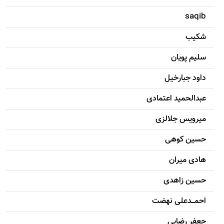
saqib
شکيب
سليم پویان
داود جبارخیل
عبدالحمید اعتمادی
میرویس جلالزی
حسين کوهی
هادی ميران
حسين زاهدی
احمـــدعلی نهضت
جعفر رضایی