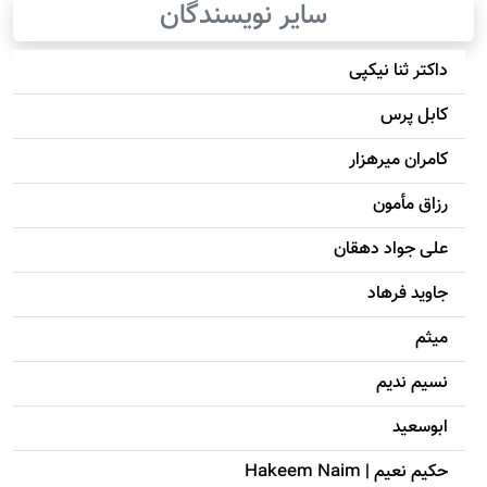
سایر نویسندگان
داکتر ثنا نیکپی
کابل پرس
کامران میرهزار
رزاق مأمون
علی جواد دهقان
جاويد فرهاد
میثم
نسیم ندیم
ابوسعيد
حکيم نعيم | Hakeem Naim