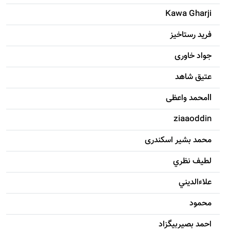
Kawa Gharji
فرید رستاخیز
جواد خاوری
عتیق شاهد
llمحمد واعظی
ziaaoddin
محمد بشیر اسکندری
لطيف نظري
علاءالديني
محمود
احمد بصيربيگزاد