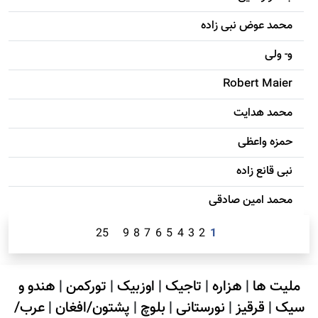
محمد عوض نبی زاده
و- ولی
Robert Maier
محمد هدایت
حمزه واعظی
نبی قانع زاده
محمد امين صادقی
25
9
8
7
6
5
4
3
2
1
ملیت ها
|
هزاره
|
تاجیک
|
اوزبیک
|
تورکمن
|
هندو و
سیک
|
قرقیز
|
نورستانی
|
بلوچ
|
پشتون/افغان
|
عرب/