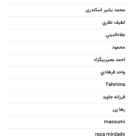
محمد بشیر اسکندری
لطيف نظري
علاءالديني
محمود
احمد بصيربيگزاد
واحد فرهادي
Tahmina
فرزانه جاويد
رها پن
massumi
reza mirdady