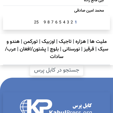
نبی قانع زاده
محمد امين صادقی
25
9
8
7
6
5
4
3
2
1
ملیت ها
|
هزاره
|
تاجیک
|
اوزبیک
|
تورکمن
|
هندو و
سیک
|
قرقیز
|
نورستانی
|
بلوچ
|
پشتون/افغان
|
عرب/
سادات
جستجو در کابل پرس