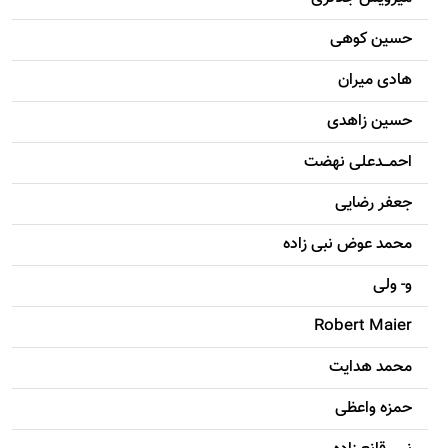
حسين کوهی
هادی ميران
حسين زاهدی
احمـــدعلی نهضت
جعفر رضایی
محمد عوض نبی زاده
و- ولی
Robert Maier
محمد هدایت
حمزه واعظی