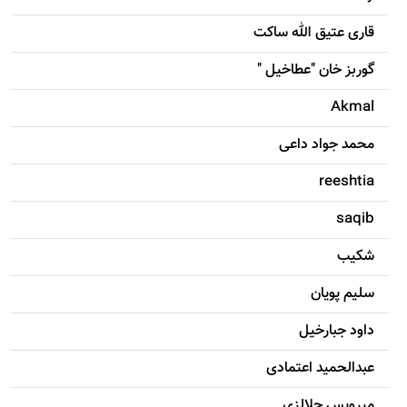
قاری عتیق الله ساکت
گوربز خان "عطاخیل "
Akmal
محمد جواد داعی
reeshtia
saqib
شکيب
سليم پویان
داود جبارخیل
عبدالحمید اعتمادی
میرویس جلالزی