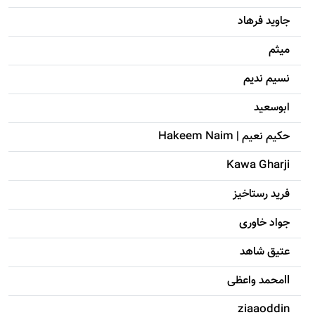
جاويد فرهاد
میثم
نسیم ندیم
ابوسعيد
حکيم نعيم | Hakeem Naim
Kawa Gharji
فرید رستاخیز
جواد خاوری
عتیق شاهد
llمحمد واعظی
ziaaoddin