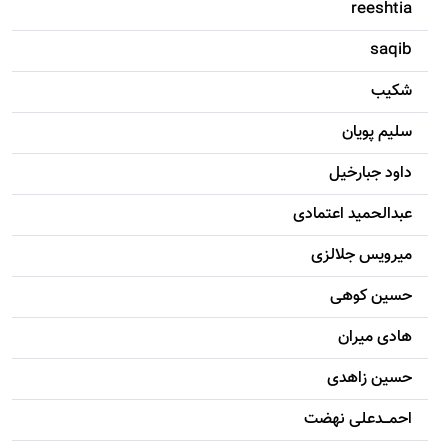
reeshtia
saqib
شکيب
سليم پویان
داود جبارخیل
عبدالحمید اعتمادی
میرویس جلالزی
حسين کوهی
هادی ميران
حسين زاهدی
احمـــدعلی نهضت