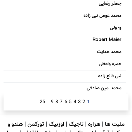
جعفر رضایی
محمد عوض نبی زاده
و- ولی
Robert Maier
محمد هدایت
حمزه واعظی
نبی قانع زاده
محمد امين صادقی
25
9
8
7
6
5
4
3
2
1
ملیت ها
|
هزاره
|
تاجیک
|
اوزبیک
|
تورکمن
|
هندو و