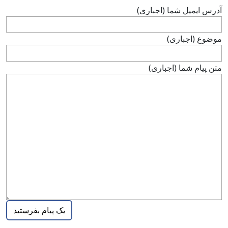
آدرس ايميل شما (اجباری)
موضوع (اجباری)
متن پيام شما (اجباری)