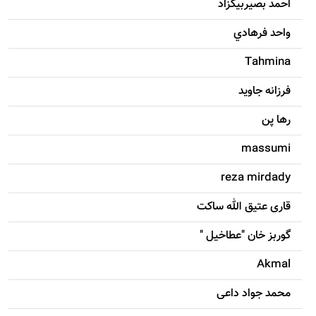
احمد بصيربيگزاد
واحد فرهادي
Tahmina
فرزانه جاويد
رها پن
massumi
reza mirdady
قاری عتیق الله ساکت
گوربز خان "عطاخیل "
Akmal
محمد جواد داعی