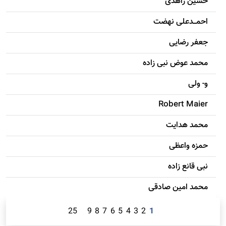
حسين زاهدی
احمـــدعلی نهضت
جعفر رضایی
محمد عوض نبی زاده
و- ولی
Robert Maier
محمد هدایت
حمزه واعظی
نبی قانع زاده
محمد امين صادقی
25
9
8
7
6
5
4
3
2
1