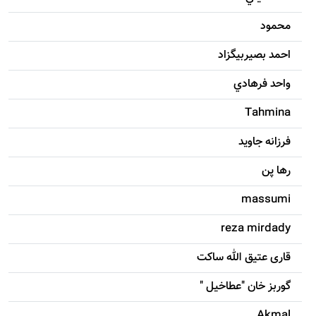
محمود
احمد بصيربيگزاد
واحد فرهادي
Tahmina
فرزانه جاويد
رها پن
massumi
reza mirdady
قاری عتیق الله ساکت
گوربز خان "عطاخیل "
Akmal