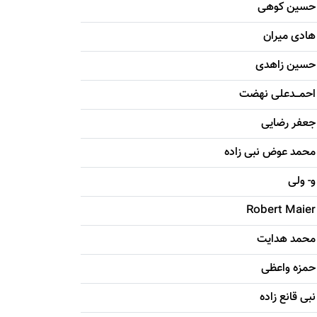
حسين کوهی
هادی ميران
حسين زاهدی
احمـــدعلی نهضت
جعفر رضایی
محمد عوض نبی زاده
و- ولی
Robert Maier
محمد هدایت
حمزه واعظی
نبی قانع زاده