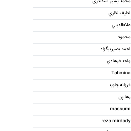
محمد بشیر اسکندری
لطيف نظري
علاءالديني
محمود
احمد بصيربيگزاد
واحد فرهادي
Tahmina
فرزانه جاويد
رها پن
massumi
reza mirdady