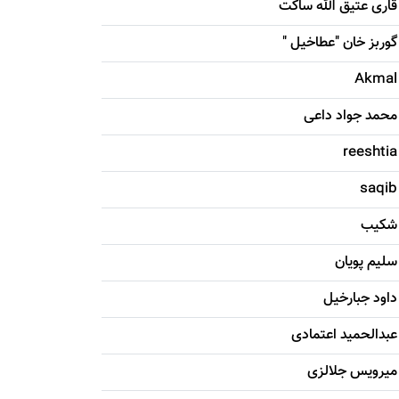
قاری عتیق الله ساکت
گوربز خان "عطاخیل "
Akmal
محمد جواد داعی
reeshtia
saqib
شکيب
سليم پویان
داود جبارخیل
عبدالحمید اعتمادی
میرویس جلالزی