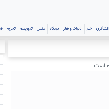
فشاگری
خبر
ادبیات و هنر
دیدگاه
عکس
تروریسم
تجزیه
فد
ه است