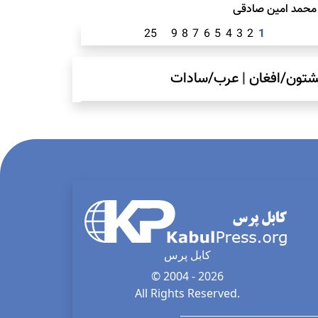
محمد امين صادقی
25
9
8
7
6
5
4
3
2
1
شتون/افغان
|
عرب/سادات
کابل پرس
© 2004 - 2026
All Rights Reserved.