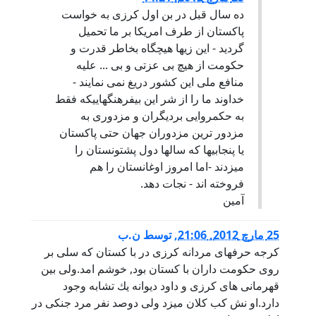
ده سال قبل در بن اول کرزی به خواست
پاکستان از طرف امریکا بر ما تحمیل
گردید - این زیها هیچگاه بخاطر قدرت و
حکومت از هیچ بی عزتی و بی ... علیه
منافع ملی این کشور دریغ نمی نمایند -
خداوند ما را از شر این بیفرهنگهاییکه فقط
به حکمروایی بردیگران و مزدوری به
مزدور ترین مزدوران جهان حتی پاکستان
یا پنجابیها که سالها دول پشتونستان را
میزدند -اما امروز اوغانستان را هم
فروخته اند - نجات دهد.
آمین
25 مارچ 2012, 21:06
,
توسط
ن.ب
كرجه حرفهاى مردانه كرزى در با كستان كه سلى بر
روى حكومت داران با كستان بود, خوشم امد.ولى بين
قهرمانى هاى كرزى و داود ديوانه يك تشابه وجود
دارد.او نش كب كلان ميزد ولى دوصد نفر مرد جنكى در