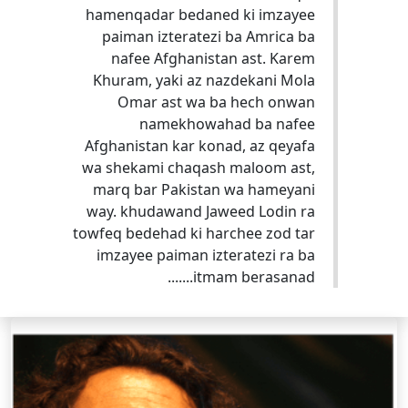
hamenqadar bedaned ki imzayee
paiman izteratezi ba Amrica ba
nafee Afghanistan ast. Karem
Khuram, yaki az nazdekani Mola
Omar ast wa ba hech onwan
namekhowahad ba nafee
Afghanistan kar konad, az qeyafa
wa shekami chaqash maloom ast,
marq bar Pakistan wa hameyani
way. khudawand Jaweed Lodin ra
towfeq bedehad ki harchee zod tar
imzayee paiman izteratezi ra ba
itmam berasanad.......