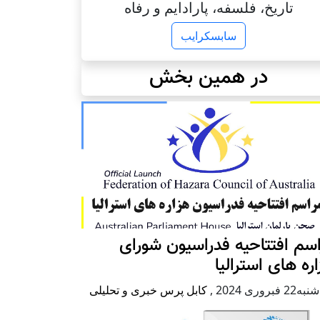
تاریخ، فلسفه، پارادایم و رفاه
سابسکرایب
در همین بخش
سم افتتاحیه فدراسیون شورای
ره های استرالیا
2 فبروری 2024
,
کابل پرس خبری و تحلیلی