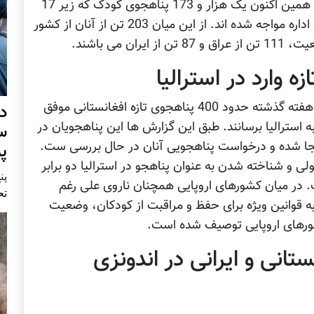
با این حال طبق گزارش های اداره مهاجرت ناروی همین اکنون یک هزار و 173 پناهجوی کودک که زیر 17
سال سن دارند، با پاسخ منفی نهایی از سوی این اداره مواجه شده اند. از این میان 203 تن از آنان از کشور
رسانه های استرالیایی گزارش کرده اند که در سه هفته گذشته حدود 400 پناهجوی تازه افغانستانی موفق
د
به استرالیا برسانند. طبق این گزارش ها این پناهجویان در
س
ا شده و درخواست پناهجویی آنان در حال بررسی ست.
پ
لی و شناخته شدن به عنوان پناهجو در استرالیا دو برابر
پنج 
ت. در میان کشورهای اروپایی همچنان ناروی علی رغم
تح
ه قوانین ويژه برای حفظ و مراقبت از کودکان، وضعیت
شورهای اروپایی توصیف شده است.