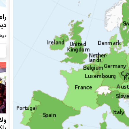
راه
دیج
دوشنبه19
ول
پا