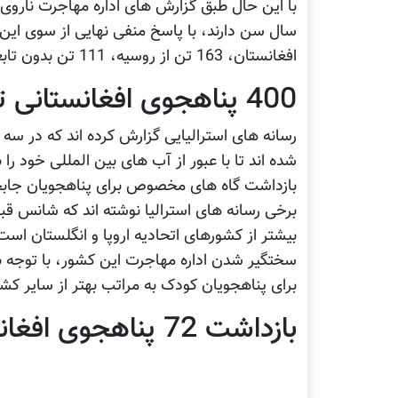
افغانستان، 163 تن از روسیه، 111 تن بدون تابعیت، 111 تن از عراق و 87 تن از ایران می باشند.
400 پناهجوی افغانستانی تازه وارد در استرالیا
شده اند تا با عبور از آب های بین المللی خود را 
بازداشت گاه های مخصوص برای پناهجویان جابج
برخی رسانه های استرالیا نوشته اند که شانس قبو
بیشتر از کشورهای اتحادیه اروپا و انگلستان اس
سختگیر شدن اداره مهاجرت این کشور، با توجه ب
برای پناهجویان کودک به مراتب بهتر از سایر ک
بازداشت 72 پناهجوی افغانستانی و ایرانی در اندونزی