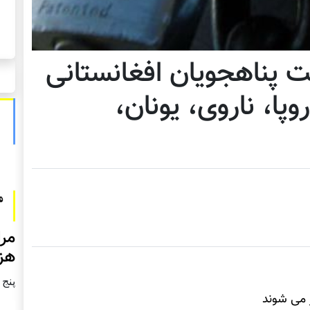
 پناهجویان افغانستانی
پا، ناروی، یونان،
مرا
هزا
پنج شنبه2
 می شوند