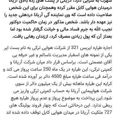
شهرت به سزایی دارد، دریکی از پست های رده بالای آریانا
درمیدان هوایی کابل مقرر کرده وهمچنان برای این شخص
صلاحیت داده است که وی نماینده گی آریانا دردهلی جدید را
نیز عهده دار باشد. شخص مذکور در زمان حاکمیت دوکتور
نجیب الله به جرم فساد مالی و خیانت گرفتار شده بود اما
بعداز آن که پول زیادی مصرف کرد، اززندان رهایی یافت.
اجاره طیاره ایربس 321 از شرکت هوایی ترکی به نام بست ایر
یکی از نمونه های اسفبار مدیریت ناسالم و غیر حرفه یی
آقای عصمتی است. براساس قرار داد میان شرکت آریانا و
کمپنی ترکی، این طیاره در یک ماه 250 ساعت پرواز می کند و
درآمد فی ساعت طیاره مبلغ 4500 دالر بر آورده شده است.
کرایه این طیاره ماهانه بیش از یک میلیون دالر از سوی
شرکت هواپیمایی آریانا به حساب کمپنی ترکی واریز می
شود.این پرداخت به موضوع پرواز و عدم پرواز طیاره هیچ
ربطی ندارد. این درحالتی است که چهار فروند بوئینگ های
727 ملکیت آریانا در میدان هوایی کابل توقف داده شده اند