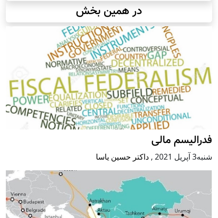
در همین بخش
فدرالیسم مالی
شنبه3 آپریل 2021
,
داکتر حسین یاسا