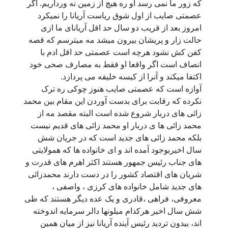
که زور ما نمی رسد او ره هیچ از زمین نه ورداریم. آگر
عصمتی صایب از اول شوق ریاست آریانا را نمیکرد
امروز بعد از قریب دو سال حد اقل آریانای ما ازی
حالت زار و پریشان بیرون میشد مه میترسم که قصه
کفن کش نشود هرچه است عصمتی حد اقل ادم با
انصاف است اگر واقعا او فقط به مصارف صحی خود
اکتفا میکند و آنرا از کیسه خلیفه می پردازد.
آوازه است که عصمتی صایب هنوز چوکی ره ترک
نکرده که رقابت برای بدست آوردن این مقام بین محمد
زائی های دربار شروع شده است البته مقصد مه از
محمد زائی ها ی دربار او محمد زائی های قدیم نیست
بلکه محمد زائی های جدید است که در جریان شش
سال اخیربوجود آمده اند و ای خانواده ها که همولایتی
های جناب رئیس جمهور هستند اکثر اهرم های قدرت و
شریان های اقتصاد کشور را در دست دارند محمدزائی
های جدید شامل خانواده های کرزی ، واصفی ،
معروفی، فراهی ،قادری و یک عده دیگر هستند که طی
شش سال اخیر هرکدام میلونها دالر سرمایه اندوخته
اند، بیدون تردید رئیس آینده آریانا نیز از میان همین