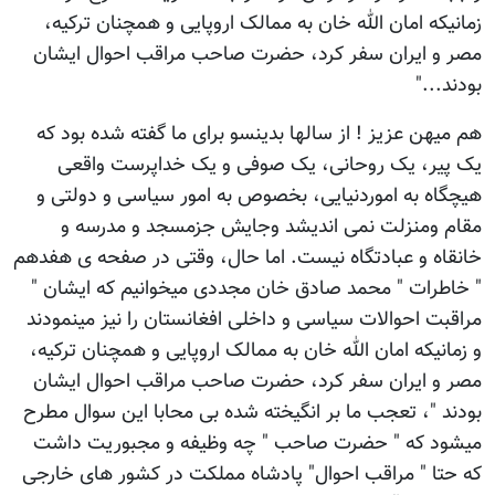
زمانیکه امان الله خان به ممالک اروپایی و همچنان ترکیه،
مصر و ایران سفر کرد، حضرت صاحب مراقب احوال ایشان
بودند..."
هم میهن عزیز ! از سالها بدینسو برای ما گفته شده بود که
یک پیر، یک روحانی، یک صوفی و یک خداپرست واقعی
هیچگاه به اموردنیایی، بخصوص به امور سیاسی و دولتی و
مقام ومنزلت نمی اندیشد وجایش جزمسجد و مدرسه و
خانقاه و عبادتگاه نیست. اما حال، وقتی در صفحه ی هفدهم
" خاطرات " محمد صادق خان مجددی میخوانیم که ایشان "
مراقبت احوالات سیاسی و داخلی افغانستان را نیز مینمودند
و زمانیکه امان الله خان به ممالک اروپایی و همچنان ترکیه،
مصر و ایران سفر کرد، حضرت صاحب مراقب احوال ایشان
بودند "، تعجب ما بر انگیخته شده بی محابا این سوال مطرح
میشود که " حضرت صاحب " چه وظیفه و مجبوریت داشت
که حتا " مراقب احوال" پادشاه مملکت در کشور های خارجی