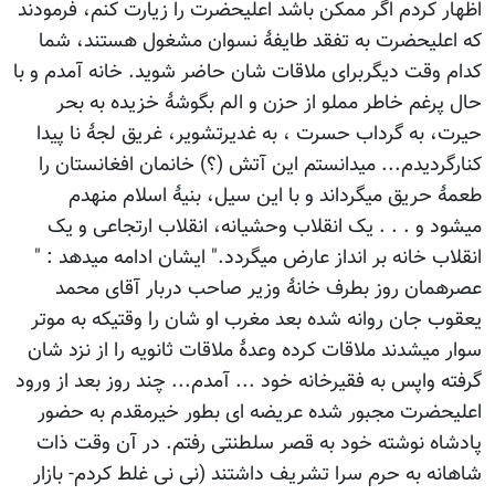
اظهار کردم اگر ممکن باشد اعلیحضرت را زیارت کنم، فرمودند
که اعلیحضرت به تفقد طایفۀ نسوان مشغول هستند، شما
کدام وقت دیگربرای ملاقات شان حاضر شوید. خانه آمدم و با
حال پرغم خاطر مملو از حزن و الم بگوشۀ خزیده به بحر
حیرت، به گرداب حسرت ، به غدیرتشویر، غریق لجۀ نا پیدا
کنارگردیدم... میدانستم این آتش (؟) خانمان افغانستان را
طعمۀ حریق میگرداند و با این سیل، بنیۀ اسلام منهدم
میشود و . . . یک انقلاب وحشیانه، انقلاب ارتجاعی و یک
انقلاب خانه بر انداز عارض میگردد." ایشان ادامه میدهد : "
عصرهمان روز بطرف خانۀ وزیر صاحب دربار آقای محمد
یعقوب جان روانه شده بعد مغرب او شان را وقتیکه به موتر
سوار میشدند ملاقات کرده وعدۀ ملاقات ثانویه را از نزد شان
گرفته واپس به فقیرخانه خود ... آمدم... چند روز بعد از ورود
اعلیحضرت مجبور شده عریضه ای بطور خیرمقدم به حضور
پادشاه نوشته خود به قصر سلطنتی رفتم. در آن وقت ذات
شاهانه به حرم سرا تشریف داشتند (نی نی غلط کردم- بازار