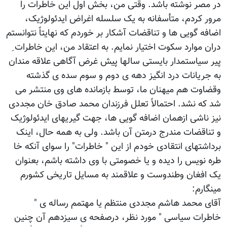
در مصر نوشته باشد. وقتی من، بخش اول این خاطرات را
مرور کردم، متأسفانه به یک سلسله اغراض ایدئولوژیک،
اضافه گویی ها و تناقضات آشکار بر خوردم که نهایتاً نتوانستم
دران موارد سکوت اختیار نمایم. به اعتقاد من، این خاطرات ِ
پیر سیاستمدار بایستی سالها پیش غرض آگاهی علاقه مندان
به جریانات درد انگیز دهه ی دوم و سوم سده ی گذشته
وقضاوت هم میهنان ما، توسط بازمانده های وی منتشر می
شد که نشد. احتمالاً تعلل فرزندان محمد صادق خان مجددی
نیز ناشی ازهمان اضافه گویی ها، جهت گیریهای ایدئولوژیک
و تناقضات مندرج درمتن آن باشد. ولی به همه حال، اینک
برداشتهای انتقادی خودم از این " خاطرات" را سوای آنکه خا
طره نویس را دیده و یا خصومتی با وی داشته باشم، بعنوان
یک افغان وطندوست و علاقمند به مسایل تاریخی کشورم
مینگارم:
آقای محمد هاشم مجددی منتظم یا مهتمم رساله ی "
خاطرات سیاسی " مورد نظر، درصفحه ی سیزدهم آن چنین