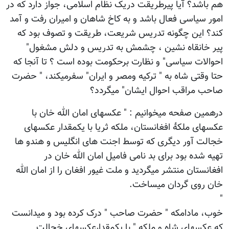
هم باشد؟ آیا پیرطریقت دریک نظام اسلامی، جواز دارد که در
امور سیاسی فعال باشد و به کاخ شاهان و امیران رفت و آمد
کند؟ این چگونه تدریس شریعت، طریقت و تصوف بود که
پیر خانقاه نشین ، چشمش به تدریس و دلش مشغول"
احوالات سیاسی" و نظارت برحکومت بوده است ؟ تا آنجا که
حتا وقتی شاه به " ترکیه ومصر و ایران" سفرمیکند، " حضرت
صاحب مراقب احوال ایشان" میگردد؟
درهمین صفحه میخوانیم : " عکسهای امان الله خان با
عکسهای ملکۀ افغانستان، ملکه ثریا با یکمقدار عکسهای
خجالت آور دیگری که توسط اجنت های انگلیس و هندو ها
تهیه شده بود برای بد نامی فامیل امان الله خان در
افغانستان منتشر میگردید و ملت غیور افغان را از امان الله
خان روی گردان میساخت.
"
خوب، مادامکه " حضرت صاحب " درک کرده بود و میدانست
که عکسهای شاه و ملکه " با یکمقدارعکسهای خجالت