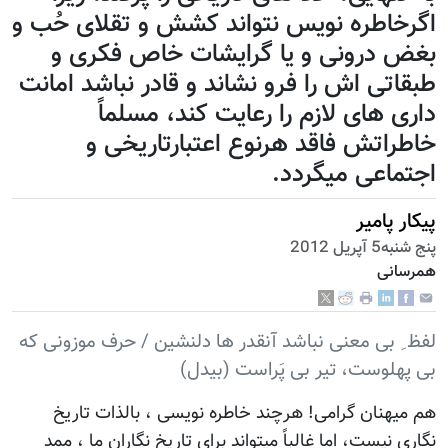
اگرخاطره نویس نتواند کشش و تقلای حُب و
بغض درونی و یا گرایشات خاص فکری و
طبقاتی اش را فرو نشاند و قادر نباشد امانت
داری های لازم را رعایت کند، مسلماً
خاطراتش فاقد هرنوع اعتبارتاریخی و
اجتماعی میگردد.
پیکار پامیر
پنج شنبه5 آپریل 2012
همرسانی
لفظ ِ بی معنی نباشد آنقدر ها دلنشین / حرف موزونی که
بی پهلوست، تیر بی پَراست (بیدل)
هم میهنان گرامی! هرچند خاطره نویسی ، بالذات تاریخ
نگاری نیست، اما غالباً میتواند برای تاریخ نگاران ما ، ممد