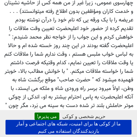
چهارسوی عمومی، زیرا غیر از من همه کس از حاشیه نشینان
و خدمت کاران ومؤظفین بدون اطلاع رفته میتوانستند) . . .
عریضه را با یک ورقه یی که نام خود را درآن نوشته بودم
تقدیم کرده از حضور خود اعلیحضرت تعیین وقت ملاقات را
خواهش کردم و این جواب را از خواجه نظر محمد شنیدم: "
اعلیحضرت گفته بودند در این چند روز خسته شده ام و حالا
به لباس خواب ملبس هستم ، وقت ندارم شما را ملاقات کنم
یا وقت ملاقات را تعیین نمایم، کدام وقتیکه فرصت داشتم
شما را خواسته ملاقات میکنم. " با خوانش مطالب بالا، خوبتر
فهمیده میشود که " حضرت صاحب" موقع برگشت شاه به
وطن، اولاً میرود برسر راه ورودی شاه و ملکه می ایستد، با
آنکه اعلیحضرت به پاس احترام بیشتر به او، اندکی از چوکی
موتر حاملش بلند تر شده دست به سینه می بَرد، مگر چون "
حضرت صاحب" انتظارات بیشتر ازان داشت، یعنی که شاه
حریم شخصی و کوکی
می پذیرم!
بایستی موکب اش را متوقف میکرد، ازان فرود می آمد و
ما از کوکی ها برای امنیت، شبکه های اجتماعی و آمار
بحضور هزاران نفر اتباع دولتش، دست پیرخانقاه را می
بازدیدکنندگان استفاده می کنیم