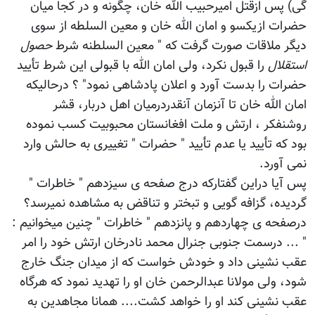
گی) پس ازقتل امیرحبیب الله خان، چگونه و در کجا میان
حضرات ازیکسو و امان الله خان و معین السلطه از سوی
دیگر ملاقات صورت گرفت که " معین السلطنه شرط
حصول
استقلال
را قبول نکرد، ولی امان الله با قبولی این شرط تأیید
حضرات را بدست آورد و اعلان پادشاهی نمود" ؟ درحالیکه
امان الله خان تا آنزمان آنقدردرمیان اهل دربار، قشر
روشنفکر ، ارتش و ملت افغانستان محبوبیت کسب نموده
بود که تأیید یا عدم تأیید " حضرات " تغییری به حالش وارد
نمی آورد.
پس آیا دراین گفتارکه درج صفحه ی سیزدهم " خاطرات "
گردیده، گزافه گویی و تبختر و تناقض به مشاهده نمیرسد؟
درصفحه ی چهاردهم و پانزدهم " خاطرات " چنین میخوانیم :
" ... درسمت جنوبی جنرال محمد نادرخان ارتش خود را امر
عقب نشینی داد و خودش خواست که از میدان جنگ خارج
شود، ولی مولانا عبدالرحمن خان او را تهدید نمود که هرگاه
عقب نشینی کند او را خواهد کشت.... همانا مجاهدین به