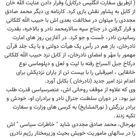
( ازطریق سفارت انگلیس درکابل) وفرار دادن عنایت الله خان
از کابل به پشاور نقش بازی کرد. کارنامه ی دیگر محمد صادق
مجددی را میتوان در مخالفت بعدی اش با حبیب الله کلکانی
و قرار گرفتن در جناح سپه سالارمحمد نادر و بالاخره، بقدرت
رسانیدن نادر، جُست و جو کرد. در آغازین روز های امارت
نادرخان، باز هم در رأس یک هیأت دولتی و با یک جلد قرآن
مهمور با مهُر و امضای نادرخان، از کابل نزد حبیب الله کلکانی
درکاخ جبل السراج رفته با لیت و لعل و دپلوماسی نوع
خانقایی ، امیرقبلی را با بیست تن از یاران نزدیکش برای
اعدام نزد امیر جدید (نادرخان ) بکابل آورد.
وی که علاوه از موقف روحانی اش، عنصرسیاسی قدرت طلب
نیز بود، در دوران سلطنت جنرال نادر و برادران او، خودش و
برادر بزرگش ( نورالمشایخ) به کرسی های وزارت و سفارت
تکیه زدند.
بهرحال، محمد صادق مجددی شاید " خاطرات سیاسی " اش
را در سالهای ماموریت خویش بحیث وزیرمختار رژیم نادری