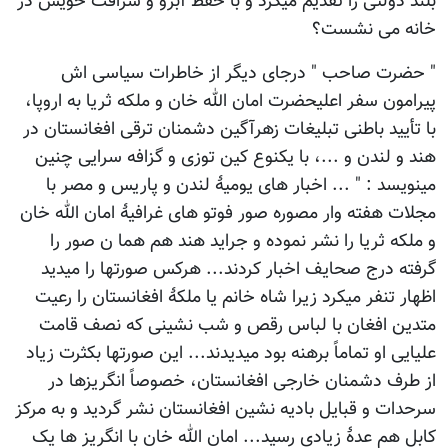
بلند دولتی را تقدیم میکرد و با حفظ آبرو و شرافت خویش در
خانه می نشست؟
" حضرت صاحب " درجای دیگر از خاطرات سیاسی اش
پیرامون سفر اعلیحضرت امان الله خان و ملکه ثریا به اروپا،
با تأیید باطنی تبلیغات زهرآگین دشمنان ترقی افغانستان در
هند و لندن و ...، با یکنوع کین توزی و گزافه سرایی چنین
مینویسد : " ... اخبار های یومیۀ لندن و پاریس و مصر با
مجلات هفته وار مصوره صور فوتو های غرافیۀ امان الله خان
و ملکه ثریا را نشر نموده و جراید هند هم هما ن صور را
گرفته درج صحایف اخبار کردند... هرکس صورتها را میدید
اظهار تنفر میکرد زیرا شاه خانم یا ملکۀ افغانستان را رعیت
متدین افغان با لباس رقص و شب نشینی که نصف قامت
علیایی او تماماً برهنه بود میدیدند... این صورتها بکثرت زیاد
از طرف دشمنان خارجی افغانستان، خصوصاً انگریزها در
سرحدات و قبایل بادیه نشین افغانستان نشر گردید و به مرکز
کابل هم عدۀ زیادی رسید... امان الله خان با انگریز ها یک