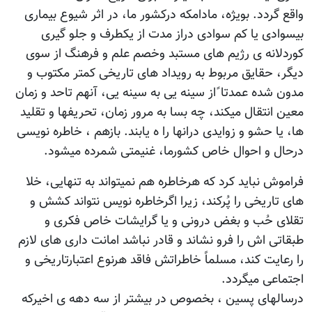
واقع گردد. بویژه، مادامکه درکشور ما، در اثر شیوع بیماری
بیسوادی یا کم سوادی دراز مدت از یکطرف و جلو گیری
کوردلانه ی رژیم های مستبد وخصم علم و فرهنگ از سوی
دیگر، حقایق مربوط به رویداد های تاریخی کمتر مکتوب و
مدون شده عمدتا ًاز سینه یی به سینه یی، آنهم تاحد و زمان
معین انتقال میکند، چه بسا به مرور زمان، تحریفها و تقلید
ها، یا حشو و زوایدی درانها را ه یابند. بازهم ، خاطره نویسی
درحال و احوال خاص کشورما، غنیمتی شمرده میشود.
فراموش نباید کرد که هرخاطره هم نمیتواند به تنهایی، خلا
های تاریخی را پُرکند، زیرا اگرخاطره نویس نتواند کشش و
تقلای حُب و بغض درونی و یا گرایشات خاص فکری و
طبقاتی اش را فرو نشاند و قادر نباشد امانت داری های لازم
را رعایت کند، مسلماً خاطراتش فاقد هرنوع اعتبارتاریخی و
اجتماعی میگردد.
درسالهای پسین ، بخصوص در بیشتر از سه دهه ی اخیرکه