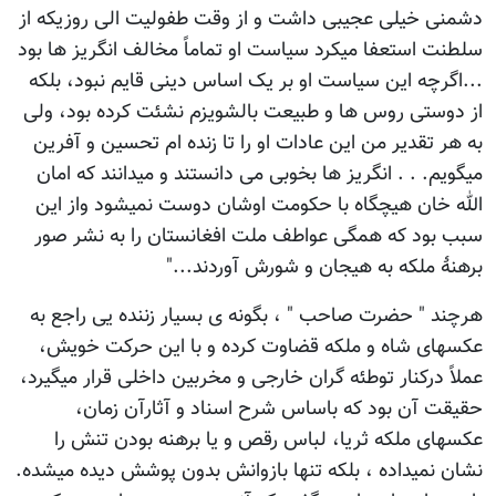
دشمنی خیلی عجیبی داشت و از وقت طفولیت الی روزیکه از
سلطنت استعفا میکرد سیاست او تماماً مخالف انگریز ها بود
...اگرچه این سیاست او بر یک اساس دینی قایم نبود، بلکه
از دوستی روس ها و طبیعت بالشویزم نشئت کرده بود، ولی
به هر تقدیر من این عادات او را تا زنده ام تحسین و آفرین
میگویم. . . انگریز ها بخوبی می دانستند و میدانند که امان
الله خان هیچگاه با حکومت اوشان دوست نمیشود واز این
سبب بود که همگی عواطف ملت افغانستان را به نشر صور
برهنۀ ملکه به هیجان و شورش آوردند..."
هرچند " حضرت صاحب " ، بگونه ی بسیار زننده یی راجع به
عکسهای شاه و ملکه قضاوت کرده و با این حرکت خویش،
عملاً درکنار توطئه گران خارجی و مخربین داخلی قرار میگیرد،
حقیقت آن بود که باساس شرح اسناد و آثارآن زمان،
عکسهای ملکه ثریا، لباس رقص و یا برهنه بودن تنش را
نشان نمیداده ، بلکه تنها بازوانش بدون پوشش دیده میشده.