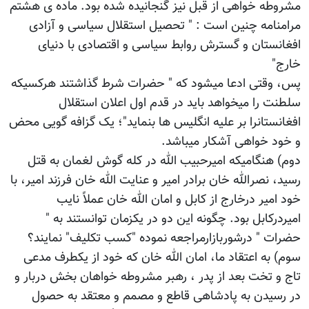
مشروطه خواهی از قبل نیز گنجانیده شده بود. ماده ی هشتم
مرامنامه چنین است : " تحصیل استقلال سیاسی و آزادی
افغانستان و گسترش روابط سیاسی و اقتصادی با دنیای
خارج"
پس، وقتی ادعا میشود که " حضرات شرط گذاشتند هرکسیکه
سلطنت را میخواهد باید در قدم اول اعلان استقلال
افغانستانرا بر علیه انگلیس ها بنماید"؛ یک گزافه گویی محض
و خود خواهی آشکار میباشد.
دوم) هنگامیکه امیرحبیب الله در کله گوش لغمان به قتل
رسید، نصرالله خان برادر امیر و عنایت الله خان فرزند امیر، با
خود امیر درخارج از کابل و امان الله خان عملاً نایب
امیردرکابل بود. چگونه این دو در یکزمان توانستند به "
حضرات " درشوربازارمراجعه نموده "کسب تکلیف" نمایند؟
سوم) به اعتقاد ما، امان الله خان که خود از یکطرف مدعی
تاج و تخت بعد از پدر ، رهبر مشروطه خواهان بخش دربار و
در رسیدن به پادشاهی قاطع و مصمم و معتقد به حصول