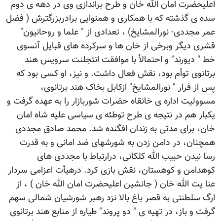
اعلیحضرت امان الله خان و طرح براندازی وی در دهه ی دوم
سده ی گذشته که با همکاری و همنوایی برادربزرگترش ( فضل
عمر مجددی- نورالمشایخ) ، تعدادی از " علما و روحانیون"
قشری دیگر وبرخی از خان ها و سرکرده های قبایل آنسوی
خط " دیورند" و احتمالاً با موافقت انتجلنت سرویس هند
برتانوی توأم بود، نقش فعال داشت. و نیز، او کسی بود که
پس از فرار " نورالمشایخ" ازکابل بخاک هند برتانوی،
مسوولیت اداره ی خانقاه حضرات شوربازار را به عهده گرفت و
یکبار هم در نتیجه ی طرح توطئه ی سیاسی علیه شاه امان
خان، برای مدتی به زندان افگنده شد. محمد صادق مجددی
همچنان، در دامن زدن به شورشهای ضد امانی و به قدرت
رسا نیدن حبیب الله کلکانی، درارتباط با مجددی های
کوهدامن و کوهستان، نقش بازی کرد. درهیأت اعزامی سردار
عنا یت الله خان ( جانشین اعلیحضرت امان الله خان ) ، از
ارگ سلطنتی به قصر باغ بالا نزد رهبر شورشیان شمالی سهم
گرفت و باز، در تهیه ی " دو پروند" طیاره از منابع هند برتانوی