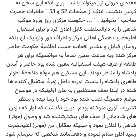
عقده ی درونی نیز میتواند باشد . برای آنکه این سخن به
کرسی بنشیند، اینک از صفحات 52 و 53 " خاطرات حضرت
صاحب " بخوانید : " ... حکومت مرکزی روز ورود موکب
شاهی را به دارالسلطنت کابل اعلان کرد و برای استقبال
اعلیحضرت همگی اهالی مرکز و اطراف دور ونزدیک آن بلکه
روسای قبایل و عشایر افغانیه حسب اطلاعیۀ حکومت حاضر
مرکز شده وبه ساعت معین تماماً به مواضعیکه برای هر
طائفه از طرف هیئت استقبالیه معین شده بود حاضر و آمدن
پادشاه را منتظر بودند. این مسکین هم موقع ملاحظۀ اطوار
ظاهری پادشاه را بدست آورده داخل زمرۀ استقبال کننده ها
شده در ابتدا صف مستقلبین به طاق اولینیکه در موضوع
موضع
دهمزنگ نصب شده بود خود را رسا نیده و منتظر
تشریف آوری ملوکانه بودم. دیری نگذشت که آواز کف زدن
های شادمانی از صف های پیشترشنیده شد و وصول (موتر)
شاهی را اعلان نمود و حینیکه بمقابل من (موتر) اعلیحضرت
رسید ادای سلام نموده و دفعتاًمانند شخصی که سرسام شود