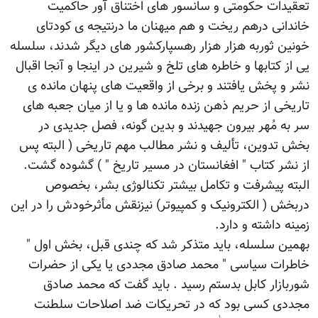
تعقیدات حکومتی و سانسور های اختناق آور حاکمیت
خاندانی درهم ریخت و هم میهنان ما درنتیجه ی کودتای
خونین ثوربه هزار هزار رهسپارکشور های دیگر شدند، سلسله
یی از کتابها و خاطره های تلخ و شیرین در اینجا و آنجا اقبال
نشر و پخش یافتند و برخی از واقعیت های پنهان مانده ی
تاریخی از حریم ذهن زنده مانده ها و یا از میان جعبه های
سر به مُهر بیرون جهیدند و بدین گونه، فصل جدیدی در
بخش تدوین، تألیف و نشر مطالب مهم تاریخی ( البته پس
از نشر کتاب " افغانستان در مسیر تاریخ " ) گشوده گشت.
البته پیشرفت و تکامل بیشتر تکنالوژی بشر، بخصوص
دربخش ( الکترونیک و کمپیوتر) نیزنقش مأثرخودش را در این
زمینه داشته و دارد.
بهمین سلسله، باید متذکر شد که چندی قبل، بخش اول "
خاطرات سیاسی " محمد صادق مجددی یا یکی از حضرات
شوربازار کابل بدستم رسید . باید گفت که محمد صادق
مجددی کسی بود که در تحریکات ضد اصلاحات سلطنت