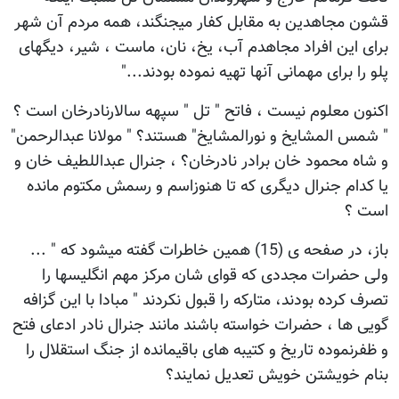
قشون مجاهدین به مقابل کفار میجنگند، همه مردم آن شهر
برای این افراد مجاهدم آب، یخ، نان، ماست ، شیر، دیگهای
پلو را برای مهمانی آنها تهیه نموده بودند..."
اکنون معلوم نیست ، فاتح " تل " سپهه سالارنادرخان است ؟
" شمس المشایخ و نورالمشایخ" هستند؟ " مولانا عبدالرحمن"
و شاه محمود خان برادر نادرخان؟ ، جنرال عبداللطیف خان و
یا کدام جنرال دیگری که تا هنوزاسم و رسمش مکتوم مانده
است ؟
باز، در صفحه ی (15) همین خاطرات گفته میشود که " ...
ولی حضرات مجددی که قوای شان مرکز مهم انگلیسها را
تصرف کرده بودند، متارکه را قبول نکردند " مبادا با این گزافه
گویی ها ، حضرات خواسته باشند مانند جنرال نادر ادعای فتح
و ظفرنموده تاریخ و کتیبه های باقیمانده از جنگ استقلال را
بنام خویشتن خویش تعدیل نمایند؟