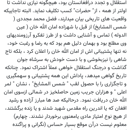
استقلال و تجدد درافغانستان بود، هیچگونه نیازی نداشت تا
اولتر از همه ، از" حضرات" کسب تکلیف نماید. البته تاجاییکه
واقعیت های تاریخی بیان میدارند، فضل محمد مجددی (
شمس المشایخ) از قبل با شهزاده امان الله خان ( عین
الدوله ) تماس و آشنایی داشت و از طرز تفکرو آرزومندیهای
وی مطلع بود و بهمان دلیل هم بود که به رضا و رغبت خود،
نه تنها پشتیبانی اش از امان الله خان را اعلان کرد ، بلکه تاج
شاهی را نیزبخوشی و با دست خودش به سرشاه جوان
گذاشت و درجنگ استقلال خواهی عملاً اشتراک نمود. چنانکه
تاریخ گواهی میدهد، پاداش این همه پشتیبانی و سهمگیری
و تاجگزاری را با حصول لقب " شمس المشایخ" ، نشان " لمر
اعلی " و هزاران جریب زمین حاصلخیز در شمالی ازسوی امان
الله خان دریافت نمود. درحالیکه صد ها مبارز آزاده و رشید
افغان که یا اندرین راه مقدس شهید شدند و یا زنده برگشتند،
از هیچ نوع امتیاز مادی یامعنوی برخوردار نشدند. چهارم)
معلوم نیست درآن موقع بسیار حساس (نگرانی و پراگنده