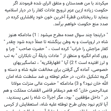
میکردند با من همدستان و متفق الرای شده فرمودند اگر
حکومت زیاده ازین عزم ترویج عادات کفار را در دیار اسلامیه
بنماید تا ریختاندن قطرۀ آخرین خون خود پافشاری کرده در
صدد منع حکومت خواهم برآمد.
" دراینجا چند سوال عمده مطرح میشود : 1) مادامکه هنوز
شاه در اروپاست و به وطن برنگشته تا عملاً دیده شود چقدر "
کفار مزاجش را خراب" کرده است ، " حضرت صاحب " چرا و
روی کدام انگیزه و منطق از " عادات رذیلۀ آن نابکاران " به تب
و لرز افتیده است ؟ 2) آیا " اظهارفکریه" ، تماسگیریهای
خصوصی، آماده گی گرفتن برای مخالفت علیه شاه و دسته و
گروه تشکیل دادن، در حکم توطئه ی ضد سلطنت شاه امان
الله خان نبود؟ و 3) مادامکه " حضرت عالی منزلت مولانا
عبدالرحمن خان" که هم درمقام قاضی القضات مملکت و هم
در " داخل مؤظفین " بود، مگر اجراآ ت شاه را نمی پسندید،
آیا لازم نبود بجای طرح توطئه علیه شاه، استعفایش از کرسی