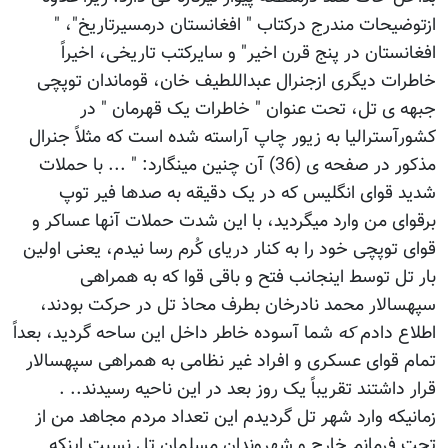
ازتوضیحات مندرج درکتاب " افغانستان درمسیرتاریخ"، "
افغانستان در پنج قرن اخیر" و سایرکتب تاریخی، اخیراً
خاطرات دیگری ازجنرال عبداللطیف خان، قوماندان توپچی
جبهه ی تل، تحت عنوان " خاطرات یک قهرمان " در
کشورآسترالیا به زیور چاپ آراسته شده است که مثلاً جنرال
مذکور در صفحه ی (36) آن چنین مینگارد: " ... با حملات
شدید قوای انگلیس که در یک دقیقه به صدها فیر توپ
برقوای من وارد میگردید، با این شدت حملات آنها عساکر و
قوای توپچی خود را به کنار دریای کُرم رسا نیدم، یعنی اولین
بار تل توسط اینجانب فتح و باقی قوا که به همراهی
سپهسالار محمد نادرخان بطرف محاذ تل در حرکت بودند،
اطلاع دادم
که
شما آسوده خاطر داخل این ساحه گردید، بعداً
تمام قوای عسکری و افراد غیر نظامی به همراهی سپهسالار
قرار داشتند تقریباً یک روز بعد در این ناحیه رسیدند.. .
زمانیکه وارد شهر تل گردیدم این تعداد مردم مجاهد من از
تحت فرمانم خارج و شهروندان مسلمان تل نسبت اینکه