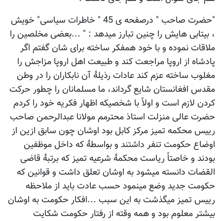
"حضرت صاحب " درصفحه ی 45 " خاطرات سیاسی" خویش
، بیتابی هایش را چنین تبارز میدهد : " ...بعضی مخلصین را
ملاقات نموده و با خود همفکر ساخته برای شان گفتم اگر
پادشاه از اروپا مراجعت کند و طبیعت اهل اروپا مزاجش را
مغلوب ساخته عزم کند عادات رذیلۀ آن نابکاران را در وطن
مقدس افغانستان شایع گرداند، ما مسلمانان را چطور حرکت
کردن لازم است و اولاً با شخصیکه اظهار فکریه خود را کردم
حضرت عالی منزلت استاذ محترمم مولانا عبدالرحمن صاحب
رییس محکمه تمیز مرکز کابل بود اوشان چون سابق ازین از
اوضاع حکومت تنفر داشتند و بواسطۀ که داخل موظفین
بودند و خاصتاً ریاست محکمۀ شرعیه تمیز که برتبۀ قاضی
القضات دانسته میشود به اوشان تعلق داشت و قوانین که
حکومت جدید وضع مینمود حسب عادت باید از ملاحظه
رییس تمیز میگذشت به این سبب ...افکار حکومت به اوشان
بیشتر معلوم بود و همه وقته از رفتار حکومت شکایت