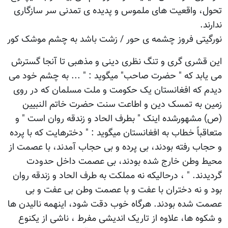
تحول، واقعیت های ملموس و پدیده ی تمدنی سر سازگاری
ندارند.
نورگیتی فروز چشمه ی حور / زشت باشد به چشم موشک کور
این قشری گری و تنگ نظری دینی و مذهبی تا آنجا گسترش
می یابد که " حضرت صاحب" میگوید : " ... به چشم خود می
دیدم که افغانستان یک حکومت و ملت مسلمان که در روی
زمین به تمسک دین و اطاعت سنت حضرت خاتم النبیین
(ص) مشهورشده اینک " بطرف الحاد و زندقه روان است " و
متعاقباً خطاب به افغانستان میگوید : " دخترهایت که با پرده
و حجاب رفته بودند، بی پرده و بی حجاب آمدند، با عصمت از
محیط وطن خارج شده بودند، بی عصمت داخل حدودت
گردیدند. " ، درحالیکه نه مملکت به طرف الحاد و زندقه روان
بود و نه دختران با عفت و با عصمت وطن بی عفت و بی
عصمت شده بودند. هرگاه خوب دقت شود، اینهمه نالیدن ها
و شکوه ها، علاوه از تاریک اندیشی مفرط ، ناشی از یکنوع