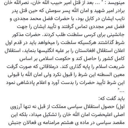
مینویسد : " ... بعد از قتل امیر حبیب الله خان، نصرالله خان
برادر امیر شهید و امان الله پسر سومش که حین قتل پدر
نایب ایشان در کابل بود، با حضرات فضل محمد مجددی و
فضل عمر مجددی تماس گرفتند و تأیید ایشان را جهت
جانشینی برای کرسی سلطنت طلب کردند. حضرات مذکور
شرط گذاشتند هرکسیکه سلطنت را میخواهد باید در قدم اول
اعلان استقلال افغانستان را بر علیه انگلیسها بنماید، استقلال
کامل کشور را حاصل کند و حکومت اسلامی بر اساس
شریعت اسلام را پایه گذاری کند. درملاقاتی که صورت گرفت
معین السطنه این شرط را قبول نکرد ولی امان الله با قبولی
این شرط تأیید حضرات را بدست آورد و اعلام پادشاهی نمود
..."
باید گفت که:
اول) حصول استقلال سیاسی مملکت از قبل نه تنها آرزوی
اصلی اعلیحضرت امان الله خان را تشکیل میداد، بلکه این
مقصد سیاسی در ماده ی هشتم مرامنامه ی فعالان جنبش