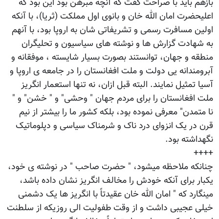
بازهم باید با صراحت گفت که آنچه مبرهن بود این بود که
اعلیحضرت امان الله خان و بانوی اول مملکت (ثریا)، با آنکه
اولین مسافرت رسمی و تشریفاتی شان به اروپا بود، با آنهم
به شهادت گزارش ها و نوشته های سیاسیون و تحلیگران
منطقه و جهان، توانستند بصورت بسیار شایسته ، موفقانه و
آبرومندانه یی دولت و ملت افغانستان را در جامعه ی اروپا و
آسیا تمثیل نمایند. البته قبل ازان، نه تنها استعمار انگریز
ملت افغانستان را برای مردم جهان " وحشی" و " خشن" و "
نا متمدن" معرفی نموده بود، بلکه کشور ما را بیشتر از نیم
قرن در یک انزوای درد ناک و شرمناک سیاسی و دپلوماتیک
نگهداشته بود.
++++
چنانکه ملاحظه میشود، " حضرت صاحب " در نوشته ی خود،
یکبار برای آنکه خودش را مخالف انگریز نشان داده باشد،
مینگارد که " امان الله خان عقیدتاً با انگریز ها یک دشمنی
خیلی عجیبی داشت و از وقت طفولیت الی روزیکه از سلطنت