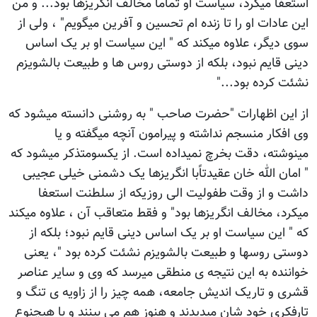
استعفا میکرد، سیاست او تماماً مخالف انگریزها بود... و من
این عادات او را تا زنده ام تحسین و آفرین میگویم" ، ولی از
سوی دیگر، علاوه میکند که " این سیاست او بر یک اساس
دینی قایم نبود، بلکه از دوستی روس ها و طبیعت بالشویزم
نشئت کرده بود..."
از این اظهارات "حضرت صاحب " به روشنی دانسته میشود که
وی افکار منسجم نداشته و پیرامون آنچه میگفته و یا
مینوشته، دقت بخرچ نمیداده است. از یکسومتذکر میشود که
" امان الله خان عقیدتاًبا انگریزها یک دشمنی خیلی عجیبی
داشت و از وقت طفولیت الی روزیکه از سلطنت استعفا
میکرد، مخالف انگریزها بود" و فقط متعاقب آن ، علاوه میکند
که " این سیاست او بر یک اساس دینی قایم نبود؛ بلکه از
دوستی روسها و طبیعت بالشویزم نشئت کرده بود "، یعنی
خواننده به این نتیجه ی منطقی میرسد که وی و سایر عناصر
قشری و تاریک اندیش جامعه، همه چیز را از زاویه ی تنگ و
تارفکری خود شان میدیدند و هنوز هم می بینند و با هیچنوع