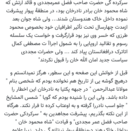
سرکرده گی حضرت صاحب فضل عمرمجددی و قائد ارتش که
شاه محمود خان برادر نادرخان بود، در منطقۀ پیوار پیشرفت
نموده داخل خاک هندوستان شدند... ولی شاه جوان بعد
ازمدت چهارسال تحت تأثیر اطرافیان خود بخصوص محمود
طرزی که خسر وی نیز بود قرارگرفت و خواست یک سلسله
رسوم و تقالید اروپایی را به شمول اجراآ ت مصطفی کمال
اتاترک درافغانستان پیاد کند ... ولی حضرات مجددی
سیاست جدید امان الله خان را قبول نکردند"
قبل از خوانش این صفحه و این سطور، هرگز نمیدانستم و
درهیچ گوشه یی از تاریخ هم نخوانده بودم که شخصی بنام "
مولانا عبدالرحمن " در جبهه پکتیا به نادرخان این اخطار را
داده باشد. ولی این را شنیده بودم که گویا " شمس المشایخ
" جلو اسب نادررا گرفته و به اوعتاب کرده تا فرار نکند. هرگاه
از این نکته بگذریم، پیشرفت مجاهدین به " سرکردکی حضرت
صاحب فضل عمر مجددی" و قیادت "شاه محمود خان "
بداخل خاک هند درمنطقۀ پیوار نیزتازه گی دارد. زیرا علاوه