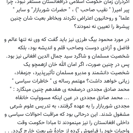
اگردران زمان حکومت اسلامی درافغانستان مستقر نبود، چرا
پیر امیر( " نقیب صاحب ") ، " حضرات شوربازار" و سایر "
علما" و روحانیون اعتراض نکردند وبخاطر بعیت شان چنین
پیشرط را تعیین نه نمودند؟
در مورد محمود بیگ طرزی نیز باید گفت که وی نه تنها عالم و
فاضل و آزادی دوست وصاحب قلم و اندیشه بود، بلکه
شخصیت مسلمان و شاگرد سید جمال الدین افغانی نیز بود.
پس در چنین صورت، اگر امان الله خان ازهمچو یک
شخصیت دانشمند و مدبرو مسلمان تأثیرپذیرد، جزمفاد،
زیانی خواهد داشت؟ مهتمم رساله ی " خاطرات سیاسی "
محمد صادق مجددی درصفحه ی هفدهم چنین مینگارد : "
... محمد صادق مجددی در عین اینکه مسوولیت خانقاه
مجددی شوربازار را به عهده گرفتند، به تدریس علوم شرعی
مشغول شدند. این درحالی بود که مراقبت احوالات سیاسی و
داخلی افغانستان را نیز مینمودند تا مبادا حکومت وقت
واجبات خود را فراموش کرده از جادۀ شریعت خارج گردد. . .