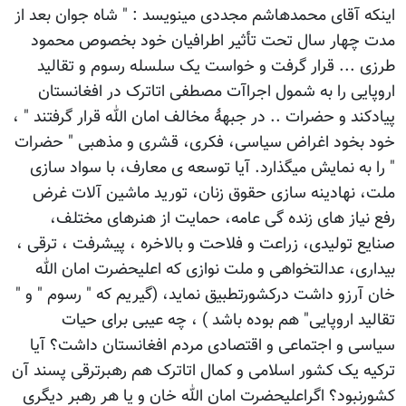
اینکه آقای محمدهاشم مجددی مینویسد : " شاه جوان بعد از
مدت چهار سال تحت تأثیر اطرافیان خود بخصوص محمود
طرزی ... قرار گرفت و خواست یک سلسله رسوم و تقالید
اروپایی را به شمول اجراآت مصطفی اتاترک در افغانستان
پیادکند و حضرات .. در جبهۀ مخالف امان الله قرار گرفتند " ،
خود بخود اغراض سیاسی، فکری، قشری و مذهبی " حضرات
" را به نمایش میگذارد. آیا توسعه ی معارف، با سواد سازی
ملت، نهادینه سازی حقوق زنان، تورید ماشین آلات غرض
رفع نیاز های زنده گی عامه، حمایت از هنرهای مختلف،
صنایع تولیدی، زراعت و فلاحت و بالاخره ، پیشرفت ، ترقی ،
بیداری، عدالتخواهی و ملت نوازی که اعلیحضرت امان الله
خان آرزو داشت درکشورتطبیق نماید، (گیریم که " رسوم " و "
تقالید اروپایی" هم بوده باشد ) ، چه عیبی برای حیات
سیاسی و اجتماعی و اقتصادی مردم افغانستان داشت؟ آیا
ترکیه یک کشور اسلامی و کمال اتاترک هم رهبرترقی پسند آن
کشورنبود؟ اگراعلیحضرت امان الله خان و یا هر رهبر دیگری