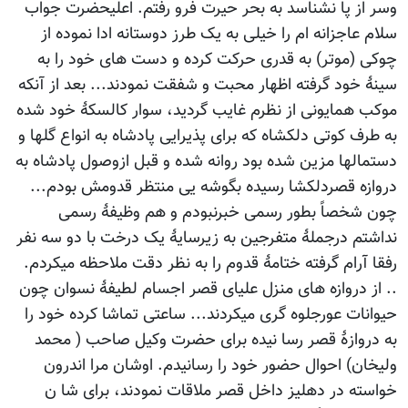
وسر از پا نشناسد به بحر حیرت فرو رفتم. اعلیحضرت جواب
سلام عاجزانه ام را خیلی به یک طرز دوستانه ادا نموده از
چوکی (موتر) به قدری حرکت کرده و دست های خود را به
سینۀ خود گرفته اظهار محبت و شفقت نمودند... بعد از آنکه
موکب همایونی از نظرم غایب گردید، سوار کالسکۀ خود شده
به طرف کوتی دلکشاه که برای پذیرایی پادشاه به انواع گلها و
دستمالها مزین شده بود روانه شده و قبل ازوصول پادشاه به
دروازه قصردلکشا رسیده بگوشه یی منتظر قدومش بودم...
چون شخصاً بطور رسمی خبرنبودم و هم وظیفۀ رسمی
نداشتم درجملۀ متفرجین به زیرسایۀ یک درخت با دو سه نفر
رفقا آرام گرفته ختامۀ قدوم را به نظر دقت ملاحظه میکردم.
.. از دروازه های منزل علیای قصر اجسام لطیفۀ نسوان چون
حیوانات عورجلوه گری میکردند... ساعتی تماشا کرده خود را
به دروازۀ قصر رسا نیده برای حضرت وکیل صاحب ( محمد
ولیخان) احوال حضور خود را رسانیدم. اوشان مرا اندرون
خواسته در دهلیز داخل قصر ملاقات نمودند، برای شا ن