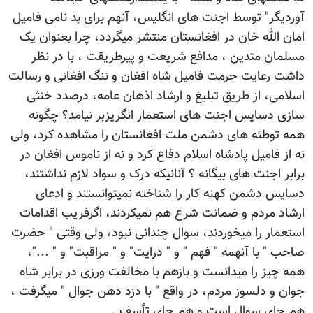
آوردیگر" توسط اجنت های انگلیس، آنهم برای بد نامی فامیل
امان الله خان در افغانستان منتشر میگردد، چرا بعنوان یک
مسلمان متدین ، مدافع شریعت و پیرطریقت ، با در نظر
داشت رعایت حرمت فامیل شاه افغان و ننگ افغانی و رسالت
اسلامی، از طریق تبلیغ و ارشاد اذهان عامه، درصدد خنثی
سازی دسایس اجنت های استعمار انگریزبر نیامد؟ چگونه
همه توطئه های دشمن ملت افغانستان را مشاهده کرد، ولی
نه از فامیل پادشاه اسلام دفاع کرد و نه از ناموس افغان در
برابر اجنت های بیگانه ؟ آنانیکه درک و سواد لازم نداشتند،
دسایس دشمن کهنه کار را شناخته نمیتوانستند و ادعای
ارشاد مردم و ضمانت شرع هم نمیکردند، اگرفریب اقدامات
استعمار را میخوردند، سوال چندانی نبود، ولی وقتی " حضرت
صاحب " با آنهمه " فهم " و " درایت" و " مراقبت" و " ..."،
همه چیز را میدانست و بازهم با مخالفت ورزی در برابر شاه
جوان و دلسوز مردم، در واقع " با دزد دهن جوال " میگرفت ،
هم جای سوال است و هم جای تأسف .