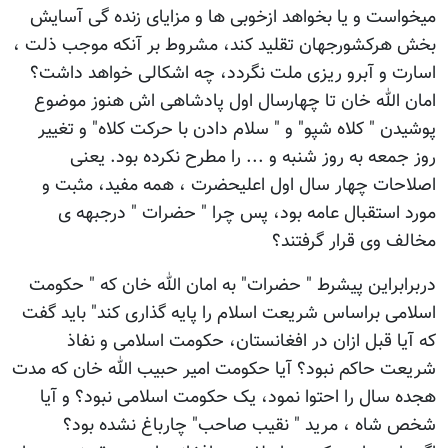
میخواست و یا بخواهد ازخوبی ها و مزایای زنده گی آسایش
بخش هرکشورجهان تقلید کند، مشروط بر آنکه موجب ذلت ،
اسارت و آبرو ریزی ملت نگردد، چه اشکالی خواهد داشت؟
امان الله خان تا چهارسال اول پادشاهی اش هنوز موضوع
پوشیدن " کلاه شپو" و " سلام دادن با حرکت کلاه" و تغییر
روز جمعه به روز شنبه و ... را مطرح نکرده بود. یعنی
اصلاحات چهار سال اول اعلیحضرت ، همه مفید، مثبت و
مورد استقبال عامه بود، پس چرا " حضرات " درجبهه ی
مخالف وی قرار گرفتند؟
دربرابراین پیشرط " حضرات" به امان الله خان که " حکومت
اسلامی براساس شریعت اسلام را پایه گذاری کند" باید گفت
که آیا قبل ازان در افغانستان، حکومت اسلامی و نفاذ
شریعت حاکم نبود؟ آیا حکومت امیر حبیب الله خان که مدت
هجده سال را احتوا نمود، یک حکومت اسلامی نبود؟ و آیا
شخص شاه ، مرید " نقیب صاحب" چارباغ نشده بود؟