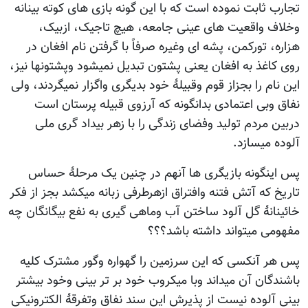
ثابت نموده است که با این گونه بازی های کوته بینانه
واقعیت های عینی جامعه، هیچ تاجیک، ازبیک،
تورکمن، پشه ای وغیره صرفاً با گرفتن نام افغان در
غذ به افغان یعنی پشتون تبدیل نمیشود وپشتونها نیز،
 را بجزاز قوم وقبیلۀ خود بدیگری واگزار نمیگردند، ولی
بی اعتمادی بدانگونه که آرزوی قبیله پرستان است
مردم تولید وفضای زندگی را با زهر بیداد گری ملی
میسازد.
گونه بازیگری ها آنهم در چنین یک مرحلۀ حساس
که آتش فتنه وافتراق ازهرطرفی زبانه میکشد بجز از فکر
نۀ گل آلود ساختن آب وماهی گیری به نفع بیگانگان چه
 میتواند داشته باشد؟؟؟
آنکسی که این سرزمین را گهواره وگور مشترک کلیه
ان آن میداند وبا میکروب خود بر تر بینی وخود بیشتر
لوده نیست از پذیرش این سند نفاق وتفرقۀ الکترونیکی