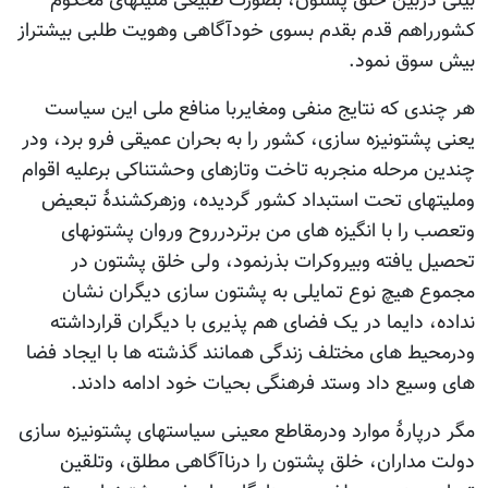
ربین خلق پشتون، بصورت طبیعی ملیتهای محکوم
هم قدم بقدم بسوی خودآگاهی وهویت طلبی بیشتراز
وق نمود.
ی که نتایج منفی ومغایربا منافع ملی این سیاست
شتونیزه سازی، کشور را به بحران عمیقی فرو برد، ودر
مرحله منجربه تاخت وتازهای وحشتناکی برعلیه اقوام
ای تحت استبداد کشور گردیده، وزهرکشندۀ تبعیض
را با انگیزه های من برتردرروح وروان پشتونهای
یافته وبیروکرات بذرنمود، ولی خلق پشتون در
هیچ نوع تمایلی به پشتون سازی دیگران نشان
 دایما در یک فضای هم پذیری با دیگران قرارداشته
ط های مختلف زندگی همانند گذشته ها با ایجاد فضا
یع داد وستد فرهنگی بحیات خود ادامه دادند.
پارۀ موارد ودرمقاطع معینی سیاستهای پشتونیزه سازی
داران، خلق پشتون را درناآگاهی مطلق، وتلقین