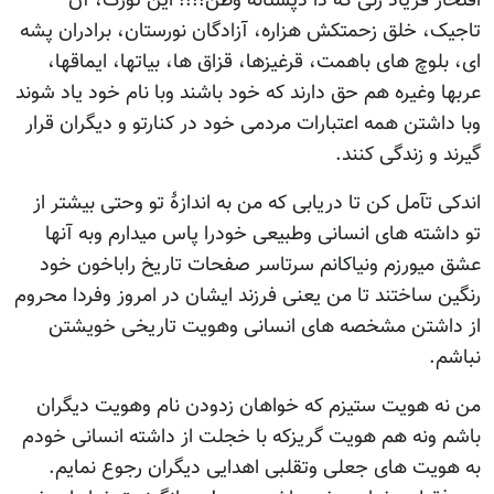
 فریاد زنی که دا دپشتانه وطن!!!! این تورک، آن
 خلق زحمتکش هزاره، آزادگان نورستان، برادران پشه
چ های باهمت، قرغیزها، قزاق ها، بیاتها، ایماقها،
وغیره هم حق دارند که خود باشند وبا نام خود یاد شوند
شتن همه اعتبارات مردمی خود در کنارتو و دیگران قرار
 زندگی کنند.
آمل کن تا دریابی که من به اندازۀ تو وحتی بیشتر از
ته های انسانی وطبیعی خودرا پاس میدارم وبه آنها
ورزم ونیاکانم سرتاسر صفحات تاریخ راباخون خود
ساختند تا من یعنی فرزند ایشان در امروز وفردا محروم
تن مشخصه های انسانی وهویت تاریخی خویشتن
هویت ستیزم که خواهان زدودن نام وهویت دیگران
نه هم هویت گریزکه با خجلت از داشته انسانی خودم
ت های جعلی وتقلبی اهدایی دیگران رجوع نمایم.