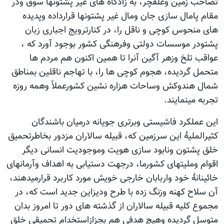
زمین وعلفچر، به زادگاه های غیر پشتونها سوق ودر
امال سازی جان ومال غیر پشتونها قرارداده وپدیده
حوس کوچی و ناقل را، در کنارترویج اجباری زبان
 موسسات دولتی وفرهنگی کشور بوجود آورد که ،
تلخ وزهر آگین آنرا تا همین اکنون هم مردم ها
گردیده، هجوم کوچی ها را، با تهاجم ناقلین بمناطق
ندوکش وساحات هزاره نشین کشورعملاً وهمه روزه
ینمایند.
لکرد فاشیستی وبرتری جویانه درمیان باشندگان
ملیۀ این سرزمین که، قبیله سالاران مزدور بخاطرتحمیق
تون ونابود سازی هویت وموجودیت انسانی دیگر
وملیتهای کشورما، درجهت دستیابی به اهداف وآرمانهای
نۀ خود واربابان خارجی خویش مورد کاربرد قرارمیدهند،
ح کهنه وزنگ زده با طرح ودیزاین جدید است که، در
کلیه قبیله سالاران از گذشته های دور تا امروز بدان
گردیده وهیچ هدفی هم بجزازاستخدام تحمیقی خلق