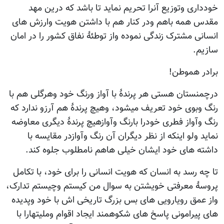
ی وتوزیع آنرا تحریم نماید تا باشد که درین مهد
مه باهم ودر کنار هم با داشتن هویت وارزش های
 مشترک زندگی نموده واز توطئۀ نفاق کشور را در امان
هموطن!
تان هستی هر پرندۀ با آواز ورنگ خود وهرگلی هم با
وی خود تعریف میشود، وهیچ پرندۀ هم آرزو ندارد که
واز فطری خودرا بارنگ وآوازهیچ پرندۀ دیگری معاوضه
لو اینکه از نظر دیگران آن رنگ وآوازدر مقایسه با
های خود ایشان خیلی هاهم نامطلوب جلوه کند.
رسد به انسان که هویت انسانی را برای خود، با تکامل
معرفتی خویشتن به سوال من کیستم وچیستم تدارک،
ق رویارویی های بس بزرگ تاریخی اش با خود وپدیده
رامونی پاسخ های شکوهمند ایجاد اقوام وملیتهارا با