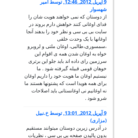
9 آپریل 2012, 12:46
,
توسط
امیر
شهسوار
از دوستان که نمی خواهند هویت شان را
فدای اوغانی کنند خواهش دارم بروند در
سایت بی بی سی و نظر خود را بدهند آنجا
اوغانها با یک وحدت خلقی
،سمسوری،طالبی، اوغان ملتی و لروبرو
خواه به اوغان شدن همه ی اقوام این
سرزمین رای داده اند باید جلو این برتری
خوهان قومی قبیله گیرفته شود . ما
نیستیم اوغان ما هویت خود را داریم اوغان
برای همه هویدا است که پشتونها هستند ما
نه اوغانیم نی اوغانستانی باید اصلاحات
شرو شود .
9 آپریل 2012, 13:01
,
توسط
خ.نبیل
(مزاری)
در آدرس زیرین دوستان میتوانند مستقیم
بدون پالیدن صفحه بی بی سی ، نظریات