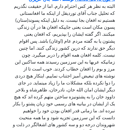
لبته به نظر هر کس احترام دارم. اما از حقیقت نگذریم
ه تحلیل جناب آقای توردیقل از اینکه ما افغانستانی
ستیم نه افغان بجا نیست. به دلیل اینکه پسوند(ستان)
سون مکان است یعنی جاییکه افغان ها در آن زندگی
یکنند. اگر گفته ایشان را بپذیریم، که افغان یعنی
شتون یا به گفته مردم عام (اوغان) باشد. پس اقوام
یگر حق ندارند که درین کشور زندگی کنند. اما چنین
یست. کلمه افغان همه اقوام را دربر میگیرد. چون
مانیکه عربها به این سرزمین رسیدند همه ساکنین این
رز و بوم را افغان خطاب کردند. خوب است تا از
وشته های تبعیض آمیز اجتناب نماییم. اینکار هیچ دردی
ا دوا نکرده بلکه مشکلات ما را زیاد مینماید. در جای
یگر ایشان امان الله خان، نادرخان، ظاهرشاه و بلاخر
اوود خان را به پشتونیزه ساختن متهم کرده اند که هیچ
ک از ایشان در بیانیه های رسمی خود زبان پشتو را بکار
برده اند. ما زمانی قدر افغان بودن خود را خواهیم
انست که این سرزمین تجزیه شود و ما همه منحیث
هروندان درجه دو و سه کشور های اشغالگر در ذلت و