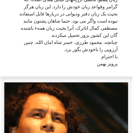
رامر وقواعد زبان خودش را دارد. این زبان هرگز
حیث یک زبان دفتر ودیوانی در دربارها قابل استفاده
بوده است واگر می بود، حتما شاهان پشتون مانند
صطفی کمال اتاترک، آنرا بحیث زبان همهء باشنده
ان این کشور بزور تحمیل میکردند
نانچه، محمود طرزی، خسر شاه امان الله، چنین
رزویی را باخودش بگور برد.
ا احترام
رویز بهمن