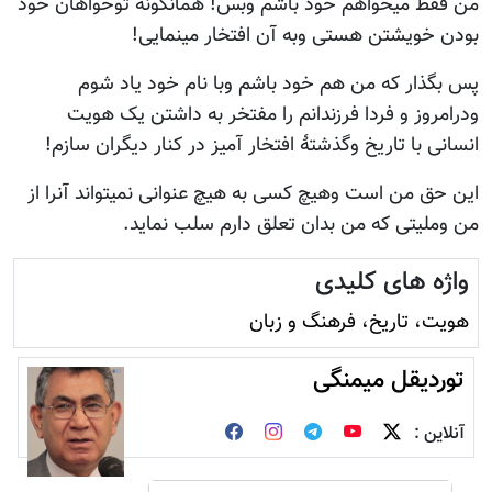
 میخواهم خود باشم وبس! همانگونه توخواهان خود
ویشتن هستی وبه آن افتخار مینمایی!
ار که من هم خود باشم وبا نام خود یاد شوم
وز و فردا فرزندانم را مفتخر به داشتن یک هویت
با تاریخ وگذشتۀ افتخار آمیز در کنار دیگران سازم!
 من است وهیچ کسی به هیچ عنوانی نمیتواند آنرا از
یتی که من بدان تعلق دارم سلب نماید.
 های کلیدی
 تاريخ، فرهنگ و زبان
یقل میمنگی
ن :