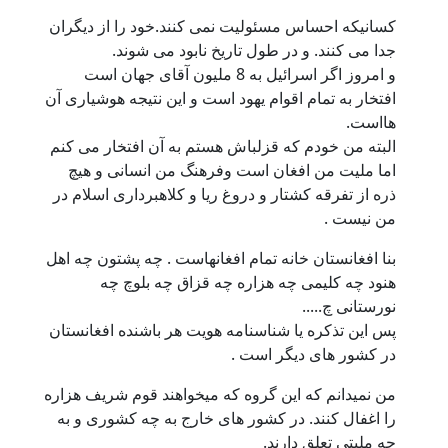
سانیکه احساس مسئولیت نمی کنند.خود را از دیگران
دا می کنند. و در طول تاریخ نابود می شوند.
و امروز اگر اسرائیل به 8 ملیون آقای جهان است
فتخار به تمام اقوام یهود است و این نتیجه هوشیاری آن
ااست.
لبته من خودم که قزلباش هستم به آن افتخار می کنم
ما ملیت من افغان است وفرهنگ من انسانی و هیچ
ره از تفرقه کشتار و دروغ ریا و کلاهبرداری اسلام در
ن نیست .
نا افغانستان خانه تمام افغانهاست . چه پشتون چه اهل
نود چه کلیمی چه هزاره چه قزاق چه بلوچ چه
ورستانی چ.....
س این تذکره یا شناسنامه هویت هر باشنده افغانستان
ر کشور های دیگر است .
ن نمیدانم که این گروه که میخواهند قوم شریف هزاره
ا اغفال کنند. در کشور های خارج به چه کشوری و به
ه ملیتی تعلق دارند.