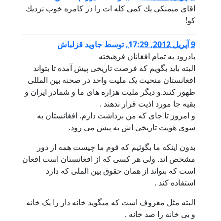
قاى ميمنكى يك كمى كله ات را در كامره خوب نزديك
و!
201, 17:29
,
توسط
جاوید قزلباش
ادرود به تمام افغانان فرهیخته
لبته باید بگویم که فرصت تاریخی پیش آمده تا بتواند
فغانستان منحیث یک ملیت واحد در صحنه بین المللی
هور کنند.و دیگر ملیت هزاره های ما و شمادر ایران و
قیه جا مورد اذیت قرار ندهند .
 امروز تا جای که من برداشت دارم. افغانستان به
وی هویت تاریخی اش به پیش می رود.
دون اینکه ما بگوئیم که قوم ما چیست همه از دور
شخص اند. ولی هر کسی که از افغانستان است افغان
ست که بتواند از همان حقوق بین الملی که دارد
ستفاده کند .
لبته مثل معروف است که میگوید خانه دار را یک خانه
 بی خانه را صد خانه .