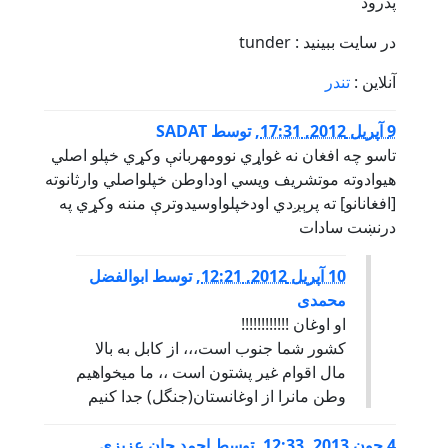
درود
ر سايت ببينيد : tunder
نلاین :
تندر
201, 17:31
,
توسط
SADAT
اسو چه افغان نه غواړي نوومهربانې وکړي خپلو اصلي
يوادوته موتشريف ويسي اوداوطن خپلواصلي وارثانوته
افغانانو] ته پرېږدي اودخپلواوسيدوترې مننه وکړي په
رنښت سادات
10 آپریل 2012, 12:21
,
توسط
ابوالفضل
محمدی
او اوغان !!!!!!!!!!!!
کشور شما جنوب است،،، از کابل به بالا
مال اقوام غیر پشتون است ،، ما میخواهیم
وطن مانرا از اوغانستان(جنگل) جدا کنیم
20, 12:33
,
توسط
احمد جان عزیزی