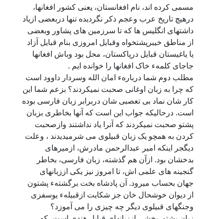
سمی کرده اند، نام افغانستان، یعنی کشور افغانها،
رهیچ تاریخ عرب وعجم ذکر نگردیده تنها دربعضی ازیاد
اشتهای انگلیس ها که تا سرزمین های پشاور وبعضی
ز مناطق خیبرپشتخواه وقبایل امروزی بنام قبایل آزاد
ا یاغیستان قبایل درپاکستان، محل بود وباش افغانها
اجای کلمهء خاک افغانها را خوانده ایم .
طلب دوم شما دربارهء امان الله وسردار داوود است
ه چرا به زبان اوغانی صحبت نمیکردند؟ بزعم شما این
ار شان نماد بی تعصبی شان دربرابر زبان فارسی بوده
ست. درحالیکه جواب این است که آنها بخاطری بزبان
شتو صحبت نمیکردند که آنرا یاد نداشتند وازصحبت
ردن به همچو یک زبان قبیلوی می شرمیدیدند ، وعلت
یگجر اینکه امیر عبدالرحمن مادرش، ازمیرهای
دخشان بود. ازآن هم گذشته، زبان فارسی، بخاطر
نجینه های علمی اش، تا امروز نیز یکی اززبانهای
هان بحساب میرود. آن پادشاه بخت برگشتهء پشتون
ز دیوان خوشحال خان جز شکایت ازقبیلهء یوسفزی
جنگهای قبیلوی دیگر چه چیزی را می آموزد؟
بان پشتو، بخشی اززبانهای قبایل هندی است، که