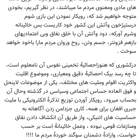
دی ومعنوی مردم ما میباشند، در نظر گیریم، بخودی
خواهیم شد که، رویکار نمودن این بازی شوم
خون وآتش این کشور خود کاریست بس خائینانه
ورکه، دود وآتش آن با خلق نفاق وبی اعتمادیهای
فزونتر، جسم وتن، روح وروان مردم مارا باخود خواهد
.
ی که هنوزاحصائیۀ تخمینی نفوس آن نامعلوم است،
رسد بیک احصائیۀ دقیق ومعیاری، وموضوع اقلیت
ت اقوام وملیت های مختلف، یکی از موضوعات لاینحل
العاده حساس اجتماعی وسیاسی در گذشته وحال آن
میرود، رویکار آوردن توزیع تذکرۀ الکترونیکی با ملیت
فغان برای همه، کاری جزدامن زدن آگاهانه به
 های اتنیکی، واز طریق آن انکشاف دادن نفاق
ات قومی نبوده ، وعمل خائینانۀ است بر حسب
 وارادۀ دشمنان سوگند خوردۀ مردم ما !!!!