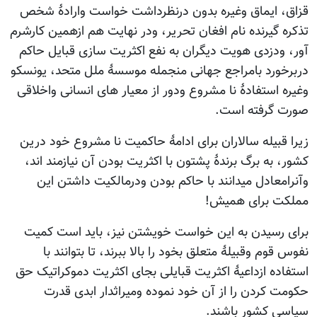
ایماق وغیره بدون درنظرداشت خواست وارادۀ شخص
گیرنده نام افغان تحریر، ودر نهایت هم ازهمین کارشرم
دزدی هویت دیگران به نفع اکثریت سازی قبایل حاکم
رد بامراجع جهانی منجمله موسسۀ ملل متحد، یونسکو
استفادۀ نا مشروع ودور از معیار های انسانی واخلاقی
گرفته است.
بیله سالاران برای ادامۀ حاکمیت نا مشروع خود درین
ه برگ برندۀ پشتون با اکثریت بودن آن نیازمند اند،
عادل میدانند با حاکم بودن ودرمالکیت داشتن این
 برای همیش!
سیدن به این خواست خویشتن نیز، باید است کمیت
م وقبیلۀ متعلق بخود را بالا ببرند، تا بتوانند با
ه ازداعیۀ اکثریت قبایلی بجای اکثریت دموکراتیک حق
کردن را از آن خود نموده ومیراثدار ابدی قدرت
کشور باشند.