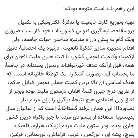
هم باید است متوجه بودکه:
وزیع کارت تابعیت یا تذکرۀ الکترونیکی با تکمیل
حصائیه گیری نفوس کشوربذات خود کاریست ضروری
م به پیش درراه مدرنیزه ساختن حیات جامعه، ولی
مدرنیزه سازی تذکرۀ تابعیت، درنبود یک احصائیۀ دقیق
 وکیفیت نفوس کشور، با ثبت جبری ملیت افغان برای
بل ازآنکه هدف خیرخواهانه وتحول پسندانه در جامعۀ
اب آید، بصورت آشکارا، یک توطئۀ خائینانه است، که
اسی آن بالا بردن کمیت جعلی نفوس قبایل حاکم،
ق درج جبری کلمۀ افغان درستون ملیت بوده وبجز از
بی اعتمادی هیچ نتیجۀ دیگری را برای مردم ببار
د!!! این همان ترفند گستاخانۀ است که از سالیان سال
با استفاده از بیسوادی مردم با جبر واکراه درین کشور
وده، ودر ستون ملیت مردم ازبیک، هزاره، تاجیک،
پشه ای ، تورکمن ، عرب، قزلباش، نورستانی، قرغیز،