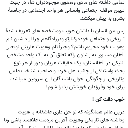
داشته های مادی ومعنوی موجوددرآن ها، در جهت
موقف اجتماعی وانسانی هر واحد اجتماعی در جامعۀ
ه پیش میکشد.
 انسان با داشتن هویت ومشخصه های تعریف شدۀ
 واجتماعی خوددرکنارتو ودرزادگاهم چرا از داشتن نام
خود محروم باشم؟ وجبراً نام وهویت عاریتی تویعنی
مساوی به پشتون راکه تعلق آن به یک واحد مشخص
 در افغانستان، یک حقیقت عریان ودور از هر نوع
ستدلال از جانب اهل خرد، و صاحب شناخت علمی
ی از چگونگی احوال باشندگان این سرزمین میباشد،
ود وفرزندان خویشتن پذیرا شوم!
قت کن !
الم همانگونه که تو حق داری عاشقانه با هویت
 های تاریخی وهویت آفرین مردمت علاقمند باشی وبا