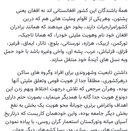
شندگان این کشور افغانستانی اند نه افغان یعنی
 وهریکی از اقوام وملیت هایی هم که درین
رارحیات دارند، بخود حق میدهند که همانند برادران
خود نام وهویت ملیتی خودرا، که همانا تاجیک،
 ازبیک، هزاره، نورستانی، بلوچ، تاتار، ایماق، قرغیز،
قزلباش، عرب، پشه ای، واخی وغیره باشد با خود حمل
ل های آیندۀ خود منتقل سازند.
تابعیت وشهروندی برای افراد وگروه های ساکن
وری، مطلقاً جدا از هویت قومی وتعلق ملیتی آنها
وهرآن مرجعی که تلاش درجهت اختلاط وبهم زدن این
هویت جدا گانه با همدیگر مینماید، بصورت حتم دارای
واغراض برتری جویانۀ محو هویت یک بخش به نفع
گر جامعه بوده، واین خودهمان کاریست که درتاریخ
میانه وتورکستان استعمار گران روسی، با پیاده نمودن
های روسی سازی ودر بسا کشورهای دیگر جهان