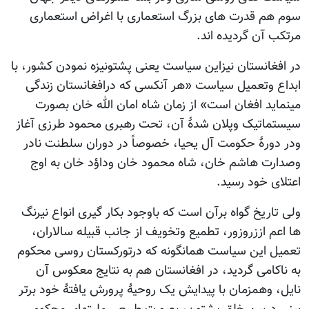
 قدرت های بزرگ استعماری با اغراض استعماری
آن گردیده اند.
انستان نیزاین سیاست یعنی پشتونیزه نمودن کشور، با
وتعمیل سیاست «هر آنکسی که درافغانستان زندگی
د افغان است» از زمان شاه امان الله خان بصورت
تیک وپلان شدۀ آن، تحت رهبری محمود طرزی آغاز
رۀ حکومت آل یحیا، خصوصاً در دوران سلطنت نادر
 هاشم خان، شاه محمود خان وداؤد خان به اوج
 خود رسید.
ریخ گواه برآن است که باوجود بکار گیری انواع نیرنگ
 اززروزور، تطمیع وتخویف از جانب قبیله سالاران،
این سیاست همانگونه که درتورکستان روسی محکوم
امی گردید، در افغانستان هم به نتایج معکوس آن
وهمزمان با پیدایش یک روحیۀ پرورش یافتۀ خود برتر