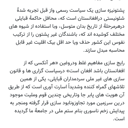
زه سازی یک سیاست رسمی واز قبل تجربه شدۀ
تی درافغانستان است که، محافل حاکمۀ قبایلی
حلۀ از تاریخ بدان متوسل، وبا استفاده از شیوه های
کوشیده اند که، باشندگان غیر پشتون را از ترکیب
ین کشور حذف ویا حد اقل بیک اقلیت غیر قابل
 مبدل سازند.
ازی مفاهیم غلط ودروغین «هر آنکسی که از
تان باشد افغان است» درسیاست گزاری ها و قانون
ای غیر ملی سردمداران قبایلی، یکی از همین
ی گمراه کننده وشدیداً اسارت آوری است که از طریق
ت های پابر جا وتاریخی چندین قوم وملیت موجود
رزمین مورد تجاوزونابود سازی قرار گرفته ومنجر به
 زخم ناسوری بنام ستم ملی در جامعۀ ما گردیده