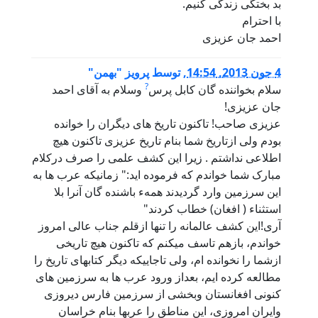
د بختگی زندگی کنیم.
ا احترام
حمد جان عزیزی
20, 14:54
,
توسط
پرویز "بهمن"
?
لام بخواننده گان کابل پرس
وسلام به آقای احمد
ان عزیزی!
زیزی صاحب! تاکنون تاریخ های دیگران را خوانده
ودم ولی ازتاریخ شما بنام تاریخ عزیزی تاکنون هیچ
طلاعی نداشتم . زیرا این کشف علمی را صرف درکلام
بارک شما خواندم که فرموده اید:" زمانیکه عرب ها به
ین سرزمین وارد گردیدند همهء باشنده گان آنرا بلا
ستثناء ( افغان) خطاب کردند"
ری!این کشف عالمانه را تنها ازقلم جناب عالی امروز
واندم، بازهم تاسف میکنم که تاکنون هیچ تاریخی
زشما را نخوانده ام، ولی تاجاییکه دیگر کتابهای تاریخ را
طالعه کرده ایم، بعداز ورود عرب ها به سرزمین های
نونی افغانستان وبخشی از سرزمین فارس دیروزی
ایران امروزی، این مناطق را عربها بنام خراسان