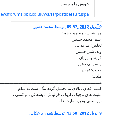
خویش را بنویسند .
http://newsforums.bbc.co.uk/ws/fa/post!default.jspa
201, 09:57
,
توسط
محمد حسین
ن شناسنامه میخواهم :
سم: محمد حسین
خلص: فدافدائی
لد: شیر حسین
ریه: باتوریان
لسوالی ناهور
لایت: غزنین
لیت:
ـــــــــــــــــــــــــــــــــــــــــــــــــــــــــــــــــــــــــــــــــزاره
لمه افغان : بالای ما تحمیل گردد ننگ است به تمام
لیت های تاجیک ، ازبک ، قزلباش ، پشه ئی ، ترکمنی ،
ورستانی وغیره ملیت ها .
201, 13:50
,
توسط
شيورام عكاس