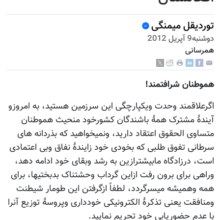
قل میمنگی
ی
ن شرافتمند!
قمند وحدت ویکپارچگی این سرزمین هستید، به امروزو
مشترک همۀ باشندگان کشورخود منحیث هموطنان
 الحقوق اعتقاد دارید، ونمیخواهید که بذردانه های
 تفوق طلبی که بخودی خود زایندۀ نفاق وبی اعتمادی
رزادگاه مابیشترازین به رشد وبقای خود ادامه دهد،
برای برون رفت ازاین گرداب وحشتناک بدبختیها، برای
میشه میسرگردد، لطفاً ازگرفتن این طومار شیطنت
ت یعنی تذکرۀ الکترونیکی خودداری وپروسۀ توزیع آنرا
 حضوریابی خود تحریم نمایید.