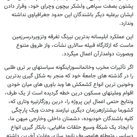
بصفت سپاهی ولشکر بیچون وچرای خود، وقرار دادن
برعلیه دیگر باشندگان این حدود جغرافیاوی نداشته
لکرد ابلیسانه بدترین نیرنگ تفرقه وتزویردرسرزمین
ه ازکارگاه قبیله سالاری نشآت، واز طروق متنوع
 دوامدارآن اعمال میگردد.
ثیرات مخرب وخانمانسوزاینگونه سیاستهای بر تری طلبی
گذشته های جامعۀ خود که منجر به شکل گیری بدترین
 ترین انواع کشمکش ها وبد باوری های میان خودی
وملیتهای مسکون درین خطه گردیده است از یک طرف،
حتمی اعمال این پروژه را، درین روزگارتیره وتاری که،
 بیشترازهرزمان دیگری نیازمند وحدت ویک پارچگی
اشندگان خودبوده، دشمنان داخلی وخارجی میهن ما،
اد یک شبکۀ وسیع حلقات مافیایی، بابکار گیری انواع
وتوطئه هامصروف نابود سازی وغارت آخرین داشته