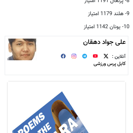
8- پرتغال 1191 امتياز
9- هلند 1179 امتياز
10- يونان 1142 امتياز
علی جواد دهقان
آنلاین :
کابل پرس ورزشی