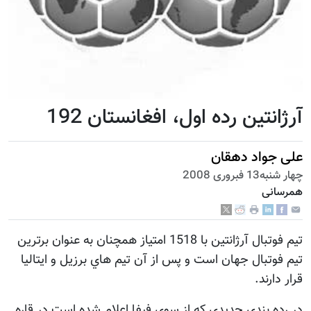
آرژانتین رده اول، افغانستان 192
علی جواد دهقان
چهار شنبه13 فبروری 2008
همرسانی
تيم فوتبال آرژانتين با 1518 امتياز همچنان به عنوان برترين
تيم فوتبال جهان است و پس از آن تيم هاي برزيل و ايتاليا
قرار دارند.
در رده بندی جدیدی که از سوی فیفا اعلام شده است در قاره