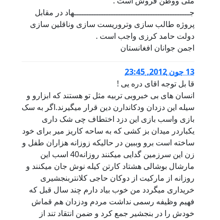
ملی ووطن فروش است .
جـــــــــــــــــــــــــــــــــــــــــــــــهاد در مقابل
پروژه طالب سازی وتروریست سازی وناقلین سازی
دولت حامد کرزی واجب است .
اجمن جوانان افغانستان
13 جون 2012, 23:45
قا بل توجه اقای دره یی !
انسان های بی خبروبی تربیه مثل تو هستند که ابزارو و
سیله این دزدان ودکاندارن دین قرار میگیرند.اگر به سک
بازی واسب بازی این دزد اختطاف چی شک داری
یکباردر میدان بز کشی که به ساحه کاریز میر برای خود
ساخته است برو وببین در حالیکه زوزانه هزاران طفل و
زن این سرزمین گدایی میکنند روزانه40 اسب این
مارشال بوشالی هشتاد کارتن کیله نوش جان میکنند و
روزانه از مارکیت از دوکان حاجی کلانتربنجشیری
خریداری میگردد من خوب بیاد دارم چند سال قبل که
فهیم وظیفه رسمی نداشت مردم ودزدان هم قماش
خودش را در بنجشیر جمع کرد و ضمن انتقاد تند از