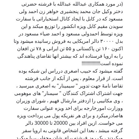
(در مورد همکاری عبدالله عبدالله با فرشته حضرتی
دختر وکيل جان محمد پنجشيری خواهر زن احمد ولی
مسعود که در کابل با ايجاد کانال استخباراتی با سفارت
سويدن مقيم کابل ويزه انکشور را توزيع ميکند و اين
ويزه توسط احمدولی مسعود و احمد ضياء مسعود در
بدل ۳۰۰۰۰ دالر امريکايی به فروش رسانيده ميشود وتا
اکنون ۱۶۰ تن پاکستانی و ۵۵ تن ايرانی و ۷۸ تن افغان
را به اروپا فرستاده اند که بيشتر انها تقاضای پناهندگی
نموده است!!!!!!!!!!!!!!!
گفته ميشود که حبيب اصغری درراس اين شبکه بوده
است. از قرار معلوم ، پس از آنکه از جانب فرشته
تقاضا نامهً جهت تدوير " سيمينار" به اصغری ميرسيد ،
جهت اشتراک اشتراک کنندگان " سيمنار" های موهومی
، وی مکاتيبی را ازدفتر مارشال فهيم ، شورای وزيران
ووزارت امورخارجه برای اخد ويزه عنوانی سفارت
هاصادرميکرد و برای هر نفريکه پول می پرداخت ويزه
می خواست. ازين افراد بين 20000 تا 30000 دالر
گرفته ميشد ، بعدا اين اشخاص قانونی به اروپا سفر
ميکردند ، يک روز فرشته برای شان محفلی برپا ميکرد