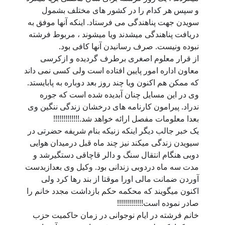
و سپس هر کدام را در کشور های مختلف بشمول
سويدن جهت پناهندگی می فرستاد. اينکه آنها موفق به
دريافت پناهندگی ميشدند ويا ميشوند ، مربوط فرشته
نبوده ونيست. صرف رسانيدن آنها کافی بود.
از قرار معلوم اصغری برطرف گردیده و ازکرسی
معاون اداره امور پایين افتاده است ولی کسی نمی داند
که ممکن هم اکنون ويا چند روز بعد دوباره به پابايستد.
وی در اين مسايل چنان آبديده شده است که جوره
ندراد. پيرامون کارنامه های درخشان زندگی ننگين وی
بعدا معلومات مفصل ارائه خواهد شد.!!!!!!!!!!!!!
يک خبر جالب ديگر اينکه زنیکه بنام شريفه حضرتی در
سیویدن زندگی میکند نيز چند ماه قبل درميدان هوايی
دوبی هنگام انتقال سنگ و دالر قاچاقی دستگيرشد و
مدت سه ماه دردوبی زندانی بود. وکیل وی بعدازبدست
آوردن ضمانت مالی اورا موقتا از بند رها کرد ولی
اکنون ميگويند که محکمه حکم بازداشت مجدد خانم را
صادر نموده است!!!!!!!!!!!!!
خانم فرشته در ایام نوجوانی در زمان حاکميت حزب