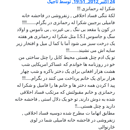
24 اكتبر 2012, 19:51
,
توسط
تاجیک
شکرا له رحمانزی !!!
لکۀ ننگی فساد اخلاقی , زنفروشی در فاحشه خانه
فامیلی برجبین شکرا له رحمانزی در بگرام........!!!!
در کون یا مقعد بی ننگ , بی غیرت , بی ناموس و اولاد
سگ و جاسوس I.S.I مثل شکرا له رحمانزی هر هفته
یک درخت سبز می شود آما با کما ل میل و افتخار زیر
سایه اش می نشیند........!!!
تو یک ادم چتل هستی محیط کابل را چتل ساختی من
خو در روزنامه ها خواندم که عساکر امریکایی شب
هشت هزار افغانی برای یک دختر باکره و شب چهار
هزار برای یک خانم پرداخت می کنند در بگرام.....!!!
پید ا کردن همه دختر ها و خانم ها را فامیل و شکرا له
رحمانزی و خانم مقبولتش كه مرتکب فساد اخلاقی
شده به دوش دارند, تو خو یک دلال استی , فاحشه خانه
دارید و چتل هستی...!!
مطابق اتهاما ت مطرح شده دوسیه فساد اخلاقی ,
زنفروشی در فاحشه خانه فامیلی شما در لوی
څارنوالی