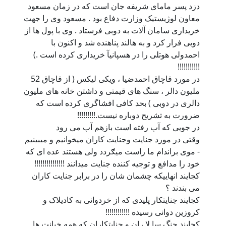
دزد پسر مامای شريفه جان است که در زمان مسعود
معاون لوژيستيک وزارت دفاع بود . مسعود وی را جهت
خريداری سامان آلات به دوبی فرستاد . وی با پول ها از
دوبی فرار کرد و به هالند پناهنده شد و اکنون با
احمدولی هوتلی را در هسپانيآ خريداری کرده است .)
!!!!!!!!!!!
در مورد قاچاق احمدضيا ، ويکی ليکس ( از قاچاق 52
مليون دالر ، سنگ های قيمتی و داشتن خانه های مليون
دالری در دوبی ) بحد کافی افشاگری کرده است که
ضرورت به تشريح دوباره نيست.!!!!!!!!!
در جويی که آب رفته است بازهم آب می رود
وقتی در مورد جنایت وجنایت کاران میخوانیم و میبینیم
- موی براندام ما راست میګردد ولی هستند عده ای که
خود را مدافع و توجیه کننده جنایت میدانند !!!!!!!!!!!!!!!
کجایند انهاییکه چشمان شان را در برابر جنایت کاران
می بندند ؟
کجایند جنایتکار پلیدی که از خردوانی به کادیلاک و
کروزین دوانی رسیده !!!!!!!!!!!!
کجایند جنگ سا لا ران و جنایتکاران که همه خیانت ها