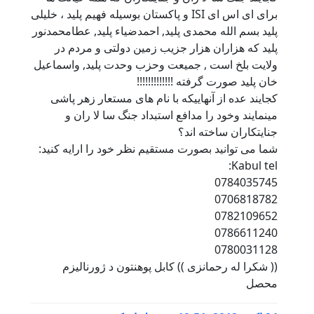
برای ای اس ای ISI و پاکستان بوسیله فهیم پلید ، خلیلی
پلید بسم الله محمدی پلید, احمدضیاء پلید, عطامحمدنور
پلید که هزاران هزار جزیب زمین دولتی و مردم در
ولایت بلخ است , جمیعت وحزب وحدت پلید, واسماعیل
خان پلید صورت گرفته !!!!!!!!!!!!!
کجایند عده از آنهاییکه با نام های مستعار زهر پاشی
مینمایند وخود را مدافع استبداد جنگ سا لا ران و
جنایتکاران ساخته اند؟
شما می توانید بصورت مستقیم نظر خود را ارایه کنید:
Kabul tel:
0784035745
0706818782
0782109652
0786611240
0780031128
(( شکرا له رحمانزی )) کابل پوهنتون د ژورناليزم
محصل