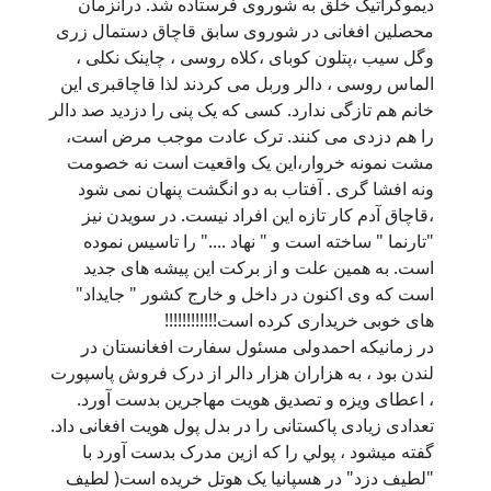
ديموکراتيک خلق به شوروی فرستاده شد. درآنزمان
محصلین افغانی در شوروی سابق قاچاق دستمال زری
وگل سیب ،پتلون کوبای ،کلاه روسی ، چاینک نکلی ،
الماس روسی ، دالر وربل می کردند لذا قاچاقبری این
خانم هم تازگی ندارد. کسی که یک پنی را دزدید صد دالر
را هم دزدی می کنند. ترک عادت موجب مرض است،
مشت نمونه خروار،این یک واقعیت است نه خصومت
ونه افشا گری . آفتاب به دو انگشت پنهان نمی شود
،قاچاق آدم کار تازه این افراد نیست. در سويدن نيز
"تارنما " ساخته است و " نهاد ...." را تاسيس نموده
است. به همين علت و از برکت اين پيشه های جديد
است که وی اکنون در داخل و خارج کشور " جايداد"
های خوبی خريداری کرده است!!!!!!!!!!!!
در زمانيکه احمدولی مسئول سفارت افغانستان در
لندن بود ، به هزاران هزار دالر از درک فروش پاسپورت
، اعطای ويزه و تصديق هويت مهاجرين بدست آورد.
تعدادی زيادی پاکستانی را در بدل پول هويت افغانی داد.
گفته ميشود ، پولي را که ازين مدرک بدست آورد با
"لطيف دزد" در هسپانيا يک هوتل خريده است( لطيف