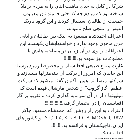
شرکا در کابل به حدی ماهیت اینان را به مردم برملا
ساخته بود که مردم چه که حتی قومندانان معروف
جمعیت از طالبان استقبال کردند و این گروه تاریک
اندیش را منجی صلح نامیدند.
اعتراف احمدشاه مسعود به اینکه بین طالبان و آنانی
فرق ماهوی وجود ندارد و خواستهایشان یکیست. این
اعترافات را وی در آن زمان در مصاحبه هایش با
مطبوعات نیز نموده بود!!!!!!!!!!
غارت منابع طبیعی افغانستان و مخصوصا زمرد بوسیله
این جانیان که امروز از برکت آن بلندمنزلها میسازند و
شرکتها میسازند. همین اکنون گفته میشود که شرکت
عظیم "گاز گروپ" از شخص مارشال فهیم است که
میلیونها دالر در آن سرمایه گذاری کرده و تقریبا بر گاز
افغانستان را در انحصار گرفته.!!!!!!!!!!!!!!!
اعتراف به این راز روشن که احمدشاه مسعود چاکر
I.S.I,C.I.A, K.G.B, F.C.B, MOSAD, RAW و کشور های
ایران، تاجیکستان و فرانسه بود.!!!!!!!!
Kabul tel: