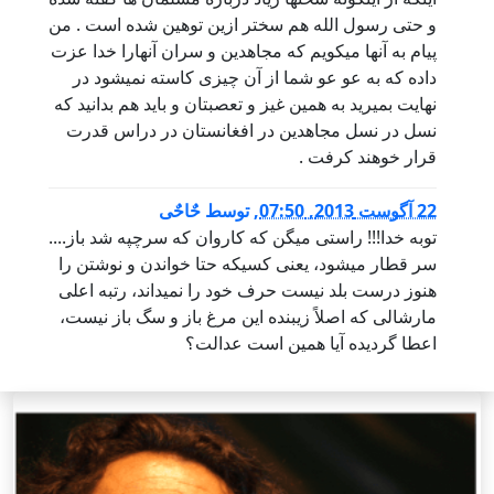
و حتی رسول الله هم سختر ازین توهین شده است . من
پیام به آنها میکویم که مجاهدین و سران آنهارا خدا عزت
داده که به عو عو شما از آن چیزی کاسته نمیشود در
نهایت بمیرید به همین غیز و تعصبتان و باید هم بدانید که
نسل در نسل مجاهدین در افغانستان در دراس قدرت
قرار خوهند کرفت .
22 آگوست 2013, 07:50
,
توسط
حٌاحٌی
توبه خدا!!! راستی میگن که کاروان که سرچپه شد باز....
سر قطار میشود، یعنی کسیکه حتا خواندن و نوشتن را
هنوز درست بلد نیست حرف خود را نمیداند، رتبه اعلی
مارشالی که اصلاً زیبنده این مرغ باز و سگ باز نیست،
اعطا گردیده آیا همین است عدالت؟