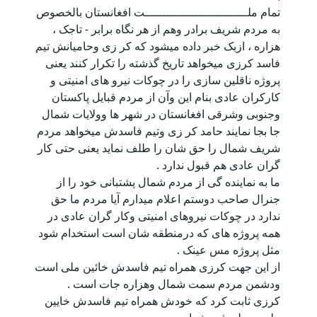
تمام ملـــــــــــــــــــــــــــــت افغانستان بالخصوص
به مردم شریف برادر وهم از هر نگاه برابر - تاجک ،
هزاره ، ازبک خبر داده میشود که کر زی وحامیانش تیم
فاسد کرزی میخواهد تاریخ گذشته را تکرار کنند یعنی
پروژه ناقلین سازی را در چوکات نيرو هاى امنيتى و
كاركران عادى بنام این وآن از مردم قبایل پاکستان
وجنوبی وشرقی افغانستان در شهر ها وولایات شمال
جا بجا نمایند حامد کر زی وتیم فاسدش میخواهد مردم
شریف شمال را حق شان را طلف نماید یعنی حتی کار
گران عادی هم قبول ندارد .
ما به نماینده گی از مردم شمال پشتبانی خود را از
جنرال صاحب دوستم اعلام میدارم آیا مردم ما حق
ندارد در چوکات نیروهای امنیتی وکار گران عادی در
همه پروژه های که درمنطقه شان است استخدام شود
مثل پروژه مس عینک .
از این جهت کرزی همراه تیم فاسدش خائین ملی است
ودشمن مردم سمت شمال وهزاره جات است .
کرزی ثابت کرد که خودش همراه تیم فاسدش خایین