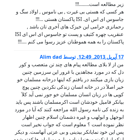
زیر مطالعه است........!!!
هر کسی که هستی بی غیرت , بی ناموس , اولاد سگ و
جاسوس ای اس ای. ISI پاکستان هستی ...!!!
رحمانزی حرامی این خیزک های آخری تان باشد ,
عنقریب چهره کثیف و پست تو جاسوس ای اس ای ISI
پاکستان را به همه هموطنان عزیز رسوا می کنم ....!!!
17 آپریل 2013, 12:49
,
توسط
Alim dad
من از لا بلای مطالعه پیام های چند تن متعصب و کور
دل که در مورد مجاهدین با غرور این سرزمین چنین
زبان بازی میکنند در یافتم که اینها درخانه مسلمان خو
خیر اصلآ در در خانه انسان زندکی نکردین چنین پوچ
کویی ها در زبان انسان مسلمان خو جور نمی آید کلآ
بیانکر فامیل خودشان است اکرمسلمان باشند پس باید
به زنده کی نامه رسول الله مراجعه کنند که آیا در مورد
ابوجهل و ابولهب و غیره دشمنان اسلام چنین اظهار
نظر نموده است ؟ معلوم است که جواب نخیر است
پس این خود نمایانکر بیدینی و بی عزتی آنهاست. و دیکر
اینکه از اینکونه سخنها زیاد درباره مسلمان ها کفته شده