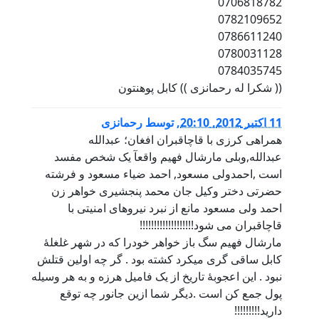
0706818782
0782109652
0786611240
0780031128
0784035745
(( شکرا له رحمانزی )) کابل پوهنتون
11 اكتبر 2012, 20:10
,
توسط
رحمانزی
همراهی کرزی با قاچاقبران افغان؛ عبدالله
عبدالله,وبلی مارشال فهیم واقعآ یک شخص مفسد
است ,احمدولی مسعود, احمد ضياء مسعود و فرشته
حضرتی دختر وکيل جان محمد پنجشيری خواهر زن
احمد ولی مسعود مانع از نبرد نیروهای امنیتی با
قاچاقبران می شود!!!!!!!!!!!!!!!!!!!
مارشال فهیم سگ باز خواهر خودرا که در شهر غلغلۀ
کابل ساقی گری میکرد کشته بود . گر چه اولین قتلش
نبود . این اعجوبۀ تاریخ از یک فامیل هرزه و به هر وسیله
پول جمع کن است .دیگر شما ازین جانور چه توقع
دارید!!!!!!!!!