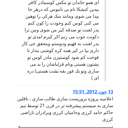
اى همو خاندان تو مكس كوسمادر كافر
بيدين كنشكا نام بى ناموس كه درهر جا
ييدا مى شوى ومانند سك هركى را توهين
مى كنى كوس كنم وخودت را كون كنم
يدر لعنت تو صدقه كير من شوى ومن ترا
دكونت جوب مى زنم اكر كيرم امدى تو
يدر لعنت به فهيم ودوستم ومحقق جى كار
دارى بيا در كير همه كره كوشتى بنداز تا
قوخت كم شود كوستيزن مادر كوس تو
يشتون هستى ونام قزلباشان را بد مى
سازى وتو يك قور بقه يشت هستى( دره
اى )
13 جون 2012, 15:51
اعلامیه پروژه تروریست سازی طالب سازی ، ناقلین
سازی به سیستم پیشرفته تر در قرن 21 توسط تیم
حاکم حامد کرزی وحامیان کرزی وبرادران ناراضی
کرزی
بــــــــــــــــــــــــــــــــــــــــــــــــــــــــــــــــه