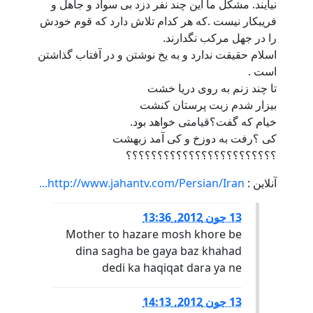
نیایند. مشکل ما این چند نفر دزد بی سواد و جاهل و
فریبکار نیست .که هر کدام تلاش دارد که قوم خودش
را در جهل مرکب نگدارند.
اسلام حقیقت ندارد و به یخ نوشتن و در آفتاب گذاشتن
است .
تا چند زنم به روی دریا خشت
بیزار شدم زبت پرستان کنشت
خیام که گفت؟قیامتی خواهد بود.
کی ؟رفت به دوزخ و کی آمد زبهشت
؟؟؟؟؟؟؟؟؟؟؟؟؟؟؟؟؟؟؟؟؟؟؟؟
آنلاین :
http://www.jahantv.com/Persian/Iran...
13 جون 2012, 13:36
Mother to hazare mosh khore be
dina sagha be gaya baz khahad
dedi ka haqiqat dara ya ne
13 جون 2012, 14:13