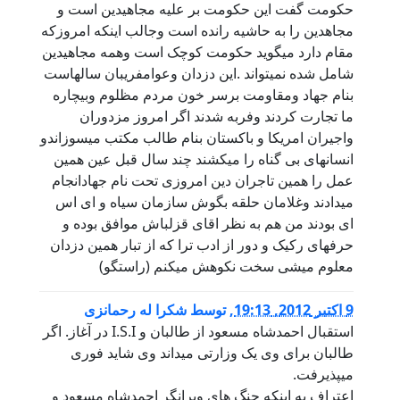
حکومت گفت این حکومت بر علیه مجاهیدین است و
مجاهدین را به حاشیه رانده است وجالب اینکه امروزکه
مقام دارد میگوید حکومت کوچک است وهمه مجاهیدین
شامل شده نمیتواند .این دزدان وعوامفریبان سالهاست
بنام جهاد ومقاومت برسر خون مردم مظلوم وبیچاره
ما تجارت کردند وفربه شدند اگر امروز مزدوران
واجیران امریکا و باکستان بنام طالب مکتب میسوزاندو
انسانهای بی گناه را میکشند چند سال قبل عین همین
عمل را همین تاجران دین امروزی تحت نام جهادانجام
میدادند وغلامان حلقه بگوش سازمان سیاه و ای اس
ای بودند من هم به نظر اقای قزلباش موافق بوده و
حرفهای رکیک و دور از ادب ترا که از تبار همین دزدان
معلوم میشی سخت نکوهش میکنم (راستگو)
9 اكتبر 2012, 19:13
,
توسط
شکرا له رحمانزی
استقبال احمدشاه مسعود از طالبان و I.S.I در آغاز. اگر
طالبان برای وی یک وزارتی میداند وی شاید فوری
میپذیرفت.
اعتراف به اینکه جنگ های ویرانگر احمدشاه مسعود و