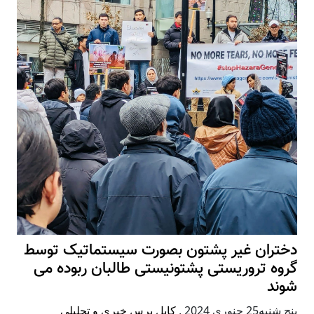
دختران غیر پشتون بصورت سیستماتیک توسط
گروه تروریستی پشتونیستی طالبان ربوده می
شوند
پنج شنبه25 جنوری 2024
,
کابل پرس خبری و تحلیلی