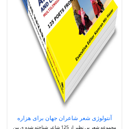
آنتولوژی شعر شاعران جهان برای هزاره
مجموعه شعر بی نظیر از 125 شاعر شناخته شده ی بین