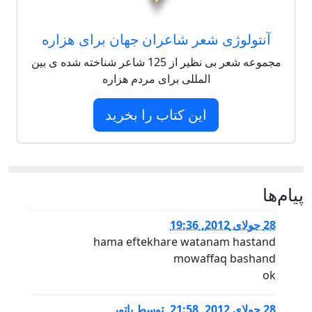
آنتولوژی شعر شاعران جهان برای هزاره
مجموعه شعر بی نظیر از 125 شاعر شناخته شده ی بین
المللی برای مردم هزاره
این کتاب را بخرید
پيام‌ها
28 جولای 2012, 19:36
hama eftekhare watanam hastand
mowaffaq bashand
ok
28 جولای 2012, 21:58
,
توسط
باتور