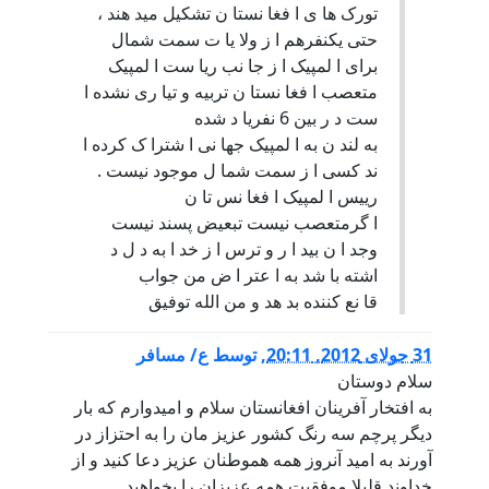
تورک ها ی ا فغا نستا ن تشکیل مید هند ،
حتی یکنفرهم ا ز ولا یا ت سمت شمال
برای ا لمپیک ا ز جا نب ریا ست ا لمپیک
متعصب ا فغا نستا ن تربیه و تیا ری نشده ا
ست د ر بین 6 نفریا د شده
به لند ن به ا لمپیک جها نی ا شترا ک کرده ا
ند کسی ا ز سمت شما ل موجود نیست .
رییس ا لمپیک ا فغا نس تا ن
ا گرمتعصب نیست تبعیض پسند نیست
وجد ا ن بید ا ر و ترس ا ز خد ا به د ل د
اشته با شد به ا عتر ا ض من جواب
قا نع کننده بد هد و من الله توفیق
31 جولای 2012, 20:11
,
توسط
ع/ مسافر
سلام دوستان
به افتخار آفرینان افغانستان سلام و امیدوارم که بار
دیگر پرچم سه رنگ کشور عزیز مان را به احتزاز در
آورند به امید آنروز همه هموطنان عزیز دعا کنید و از
خداوند قلبلا موفقیت همه عزیزان را بخواهید