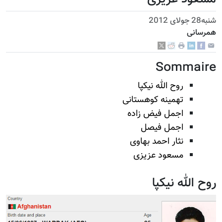
شنبه28 جولای 2012
همرسانی
Sommaire
روح الله نیکپا
تهمینه کوهستانی
اجمل فیض زاده
اجمل فیصل
نثار احمد بهاوی
مسعود عزیزی
روح الله نیکپا