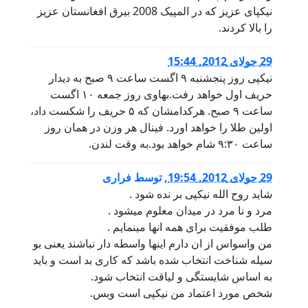
نیکپای عزیز که در المپیک 2008 بیرق افغانستان عزیز
را بالا کردند.
29 جولای 2012, 15:44
نیکپی روز پنجشنبه ۹ اگست ساعت ۹ صبح به دیدار
حریف اول خواهد رفت.بهاوی روز جمعه ۱۰ اگست
ساعت ۹ صبح. هرکدامشان که ۵ حریف را شکست داد،
اولین طلا را خواهد اورد. فینال هر وزن در همان روز
ساعت ۹:۳۰ شام خواهد بود.به وقت لندن.
29 جولای 2012, 19:54
,
توسط
فراری
شاید روح الله نیکپی بر نده شود .
مرد و نا مرد در میدان معلوم میشود .
طلب موفقیت برای همه انها مینمایم .
من واسواس از ان دارم اینها واسطه دار نباشند یعنی بو
سیله شناخت انتخاب شده باشد که کاری بد است و باید
به اساس شایستگی و لیاقت انتخاب شود.
شخص مورد اعتماد من نیکپی است وبس.