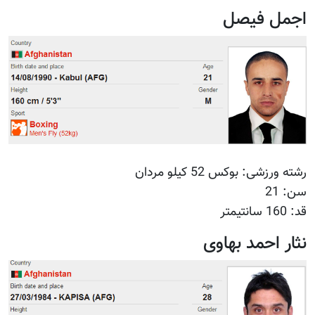
اجمل فیصل
رشته ورزشی: بوکس 52 کیلو مردان
سن: 21
قد: 160 سانتیمتر
نثار احمد بهاوی