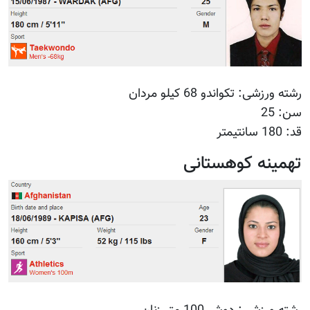
رشته ورزشی: تکواندو 68 کیلو مردان
سن: 25
قد: 180 سانتیمتر
تهمینه کوهستانی