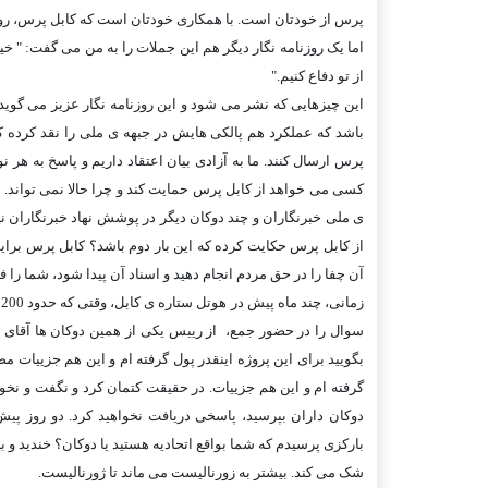
پرس از خودتان است. با همکاری خودتان است که کابل پرس، روی
اما يک روزنامه نگار ديگر هم اين جملات را به من می گفت: " خي
از تو دفاع کنيم."
اين چيزهايی که نشر می شود و اين روزنامه نگار عزيز می گويد 
باشد که عملکرد هم پالکی هايش در جبهه ی ملی را نقد کرده که 
پرس ارسال کنند. ما به آزادی بيان اعتقاد داريم و پاسخ به ه
کسی می خواهد از کابل پرس حمايت کند و چرا حالا نمی تواند. آي
ی ملی خبرنگاران و چند دوکان ديگر در پوشش نهاد خبرنگاران نيس
از کابل پرس حکايت کرده که اين بار دوم باشد؟ کابل پرس براي
آن چفا را در حق مردم انجام دهيد و اسناد آن پيدا شود، شما را
ز
سوال را در حضور جمع، از رييس يکی از همين دوکان ها آقای رح
بگوييد برای اين پروژه اينقدر پول گرفته ام و اين هم جزييات م
گرفته ام و اين هم جزييات. در حقيقت کتمان کرد و نگفت و نخوا
دوکان داران بپرسيد، پاسخی دريافت نخواهيد کرد. دو روز پيش 
بارکزی پرسيدم که شما بواقع اتحاديه هستيد يا دوکان؟ خنديد و 
شک می کند. بيشتر به زورناليست می ماند تا ژورناليست.