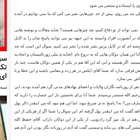
 پا ايستاده و منتشر می شود.
لی تند می روی. بيش از حد. چيزهايی نشر می کنی که ما نمی توانيم در آينده
نمی تواند از تو دفاع کنيم، چه چيزهايی هستند؟ شايد مقالات و نوشته هايی
در آنصورت افراد وابسته به اين جبهه نيز می توانند پاسخ شان را به کابل
ر نوشته ای که در کابل پرس نشر شده را نشر می کنيم. سوال اين است که چه
ا اين همان دوکان هايی که به دروغ نام اتحايه ی ملی ژورناليستان و اتحاديه
سهم
تند. اگر هستند و آنی که اين آقا هم در يکی از همين دوکان هاست، چنذ بار
تکر
ش فرقی ندارد که شما آقای ايکس در هر رده و مقامی باشيد و اين خطا و يا
ای
 فاش می سازد.
سه شنبه4
مانی، چند ماه پيش در هوتل ستاره ی کابل، وقتی که حدود 200 نفر از روزنامه نگاران ولايات و اعضای نهادهای مدنی گرد هم آمده بودند، اين
يم الله سمندر پرسيدم: شما آيا برای نخستين بار اين جسارت را داريد که
صارف من؟ نه؟ پاسخ نه ی صريح نبود، اما اين هم نبود که من اينقدر دالر پول
هد گفت که من اينقدر پول گرفته ام. اين سوال را شما اگر از هريکی از اين
هم در يک ميز گرد راديويی، از يکی از اين دوکان داران، آقای حفيظ الله
بيشتر گپ های بی مايه و سستی گفت که آدم در روزنانه نگار بودن اين آدم هم