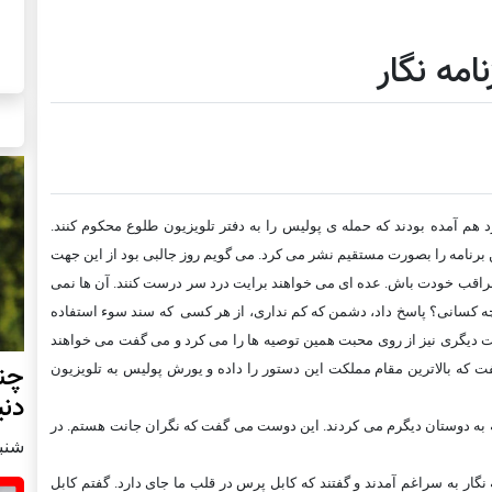
مه نگار
رد هم آمده بودند که حمله ی پوليس را به دفتر تلويزيون طلوع محکوم کنند.
طلوع هم اين برنامه را بصورت مستقيم نشر می کرد. می گويم روز جالبی بود از اين جهت
 مراقب خودت باش. عده ای می خواهند برايت درد سر درست کنند. آن ها نمی
چه کسانی؟ پاسخ داد، دشمن که کم نداری، از هر کسی که سند سوء استفاده
 ديگری نيز از روی محبت همين توصيه ها را می کرد و می گفت می خواهند
چند
 که بالاترين مقام مملکت اين دستور را داده و يورش پوليس به تلويزيون
دنی
به دوستان ديگرم می کردند. اين دوست می گفت که نگران جانت هستم. در
شنبه22 اكتبر
ه نگار به سراغم آمدند و گفتند که کابل پرس در قلب ما جای دارد. گفتم کابل