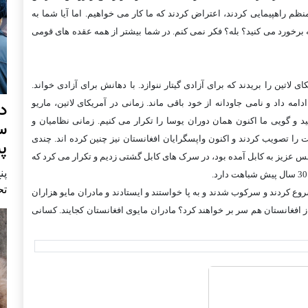
ظم راهپيمايی کردند، اعتراض کردند که ما کار می خواهيم. اما آيا شما به
 برخورد می کنيد؟ بله؟ فکر نمی کنم. در شما بيشتر از همه عقده های قومی
 لاتين را بريدند که برای آزادی گيتار ننوازد. با دهانش برای آزادی خواند.
د
امه داد و نامی جاودانه از خود باقی ماند. زمانی در آمريکای لاتين، ماريو
د و گويی ما اکنون همان دوران يوسا را تکرار می کنيم. زمانی نظاميان و
س
 را تصويب کردند و اکنون واپسگرايان افغانستان نيز چنين کرده اند. چندی
پ
 عزيز به کابل آمده بود، در سرک های کابل گشتی زديم و تکرار می کرد که
پنج 
تح
ن مايو يا مادران ناپديد شدگان آرژانتين که از 14 تن شروع کردند و سرکوب شدند و به پا خواستند و ايستادند و مادران مايو هزاران
 افغانستان هم سر بر خواهند کرد؟ مادران مايوی افغانستان کجايند. کسانی