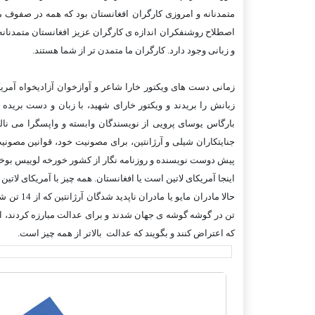
متمدنانه و امروزی کارگران افغانستان بود که همه در صفوف من
اصطلاح روشنفکران اندازه ی کارگران عزيز افغانستان متمدنانه
و زبانی وجود دارد. کارگران ما متمدن تر از شما هستند.
زمانی دست های ويکتور خارا شاعر و آوازخوان آزاديخواه آمريکای
زبانش را بريدند و ويکتور خارای شهيد، با زبان و دست بريده اد
بارگاس يوسای پرويی از نويسندگان وابسته و واپسگرا می نالي
جنايتکاران شيلی و آرژانتين، برای مصونيت خود، قوانين مصونيت
پيش دوست نويسنده و روزنامه نگار از کشور خورخه لوييس بوخس
اينجا آمريکای لاتين است يا افغانستان. همه چيز با آمريکای لاتين 30 سال پيش شباهت دارد.
حالا مادرا
تن در گوشه گوشه ی جهان شدند و برای عدالت مبارزه کردند، از
که اعتراض کنند و بگويند که عدالت بالاتر از همه چيز است.