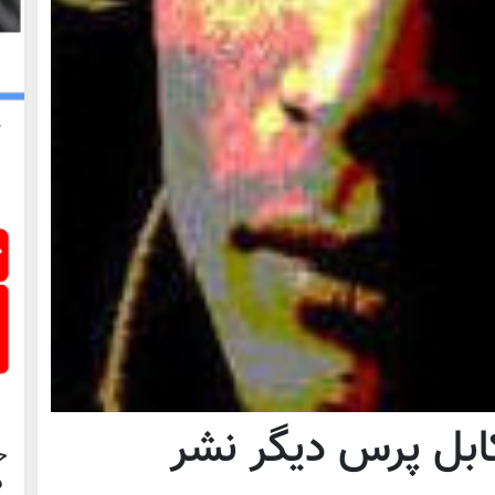
بل پرس ديگر نشر
ح
د