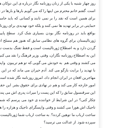
روز چهار شنبه با يکی از زنان روزنامه نگار درباره ی اين دو
است. گفتم خانم محترم من اينها را که می گويم بارها و بارها در
برای همين است که نقد را بر نمی تابند و کسانی که بايد حامی ر
حمايتی در برابر تهديد ها نمی کنند و بلکه خود تهديدی برای روزن
بواقع بايد در روزنامه نگار بودن بسياری شک کرد. سطح پايي
ژورناليستان برای گروه های نظامی سابق که هنوز هم مسلح ان
گردن دارد و به اصطلاح ژورناليست است و فقط تفنگ بدست ندا
اين به اصطلاح روزنامه نگاران، وقتی وزير فرهنگ را نقد می کنی
می کشند و وقتی هم به خودش می گويی که تو هم تريبون واپس
با تهديد را برايت بازگو می کند. آدم حيران می ماند که در ا
مهاجرين افغان در ايران انجام داد، امروز روزنامه نگار شده اس
امور خارجه کار می کند و هم در نهادی برای حقوق بشر. اين ح
اين سرقنسول سابق را که اين پست را ميراث پدری اش می پنداش
چکار کنی؟ در اين شرايط از خواننده ی خود می پرسم که شما 
تاجيک اش هورا می کشند و وقتی واپسگرای تاجيک و هزاره را ه
ساحت ارباب ما توهين کرده؟. به ساحت ارباب شما ژورناليست نم
سپرده شود. از عدالت می ترسيد؟