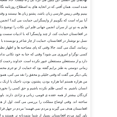
شده است، همان آفتی که در اتحايه های به اصطلاح روزنامه نگ
بينيم وقتی رييس فارسی زبان باشد، پشتو زبان ها نيستند و و
آيا بيراه است که بگوييم از واپسگرايی حمايت می کند؟ انج
هايم به دو تن از سران انجمن جهانی قلم اين نکات را توضيح داده
در افغانستان حمايت کند، از چند واپسگرا که با ادبيات سست و
نسل نو نوشتار در افغانستان، حمايت از چار شاعر و نويسنده با 
رسانند، کمک می کنند. جالا وقتی که پای مصاحبه ها و اظهار نظر
کسی نوگرا و امروزی می شود؟ وقتی که حتا به خود تکانی نداده
دارد و از مستفعلن مستفعلن عبور نکرده است. خداوند رحمت کند
زمانی دوستی به طنز برايم گفته بود که حمايت از تو جرم مح
يکی ديگر می گفت که وقتی خليلی و محقق را نقد می کنی، هموطنا
من هزاره هستم اما هزاره بودن، پشتون بودن، تاجيک يا ازبک 
انسان باشيم. به کسی ظلم نکرده باشيم و حق کسی را نخورده
کردگان بيشتر از همه عقده ی قومی، زبانی و نژادی دارند. باو
ساخته اند. وقتی اوضاع مملکت را بررسی می کنند، اول از ه
افغانستان هدف می گيرند و مردم نمی فهمند! مردم در جهل قرار د
باور کنيد مردم افغانستان بسيار از شما متمدنانه تر هستند 