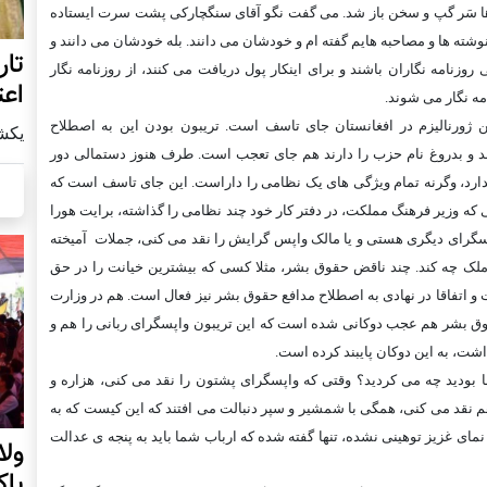
کان ها سَر گپ و سخن باز شد. می گفت نگو آقای سنگچارکی پشت سرت ايستاده
 نوشته ها و مصاحبه هايم گفته ام و خودشان می دانند. بله خودشان می دانند و
تار
وزنامه نگاران باشند و برای اينکار پول دريافت می کنند، از روزنامه نگار
اعت
امه نگار می شوند.
ن ژورناليزم در افغانستان جای تاسف است. تريبون بودن اين به اصطلاح
يكشنبه28 ن
د و بدروغ نام حزب را دارند هم جای تعجب است. طرف هنوز دستمالی دور
رد، وگرنه تمام ويژگی های يک نظامی را داراست. اين جای تاسف است که
 که وزير فرهنگ مملکت، در دفتر کار خود چند نظامی را گذاشته، برايت هورا
گرای ديگری هستی و يا مالک واپس گرايش را نقد می کنی، جملات آميخته
ين ملک چه کند. چند ناقض حقوق بشر، مثلا کسی که بيشترين خيانت را در حق
ت و اتفاقا در نهادی به اصطلاح مدافع حقوق بشر نيز فعال است. هم در وزارت
قوق بشر هم عجب دوکانی شده است که اين تريبون واپسگرای ربانی را هم و
ت، به اين دوکان پايبند کرده است.
بوديد چه می کرديد؟ وقتی که واپسگرای پشتون را نقد می کنی، هزاره و
م نقد می کنی، همگی با شمشير و سپر دنبالت می افتند که اين کيست که به
ای غزيز توهينی نشده، تنها گفته شده که ارباب شما بايد به پنجه ی عدالت
ول
پا