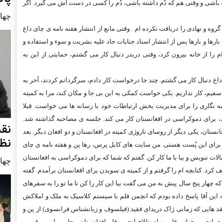
ه باشی و وقتی هم که دُم داشته باشی، دُم را کسی در دست اش می گيرد. اگر
چهار شنب
وه و نهادی را دريافت نکرده ام . وقتی مانع از انتشار هفته نامه ی چای داغ
ها و بارها پس از انتشار اسناد جنايات حاد عليه بشريت و سوء و استفاده و
را از خانه بيرون کرد، وقتی دربدر دنبال کار می گشتم، حمايتی از اين به
غ دنبال کار می گشتم. چند جا درخواست کار دادم، سرگردانم کردند، آخر به
فيم، کار نداريم. يکی خواست کمکی به اين بی جا و مکان کند، مرا به کميته
مه نگاری را برای مديريت بخش ارتباطات خود با رسانه ها می خواست. قبلا
ود، برای دموکراسی در افغانستان کار می کند. جلسه ی مصاحبه گذاشته شد.
نق
نستان، يکی ديگر از روسای ناروژی کميته در افغانستان و دو افغان ديگر. بعد
نظ
برای اين پُست هستی. من سايت های کابل پرس، رها پن و هفته نامه ی چای
الات ننويس و بيا با ما کار کن. گفتم که شما که برای دموکراسی به افغانستان
چهار شنب
 کرد. کتابچه ام را گرفتم و از کميته ی سويدن برای افغانستان برآمدم. گفته
ه چهار پنج سال پيش به من می گفت بيا اين کار را کن تا ما تو را به سفرهای
ه اين آقا پاسخ داده بودم که انچمن قلم با سيستم کلاسيک به ملک و املاکش
قد هايی که زمانی ژاک دريدای فقيد (فيلسوف و زبانشناس فرانسوی) از پن و
ه ی انجمن جهانی قلم به اصطلاح انجمن قلم افغانستان محل رويارويی قومی