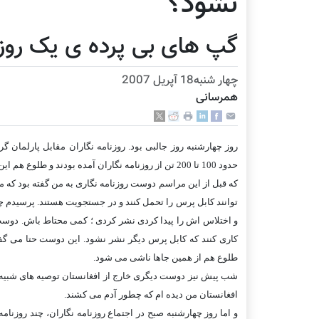
نشود؟
گپ های بی پرده ی يک روزنا
چهار شنبه18 آپریل 2007
همرسانی
روز چهارشنبه روز جالبی بود. روزنامه نگاران مقابل پارلمان گ
حدود 100 تا 200 تن از روزنامه نگاران آمده بودند و 
که قبل از اين مراسم دوست روزنامه نگاری به من گفته بود که
توانند کابل پرس را تحمل کنند و در جستجويت هستند. پرسيدم 
و اختلاس اش را پيدا کردی نشر کردی ؛ کمی محتاط باش. دوست
کاری کنند که کابل پرس ديگر نشر نشود. اين دوست حتا می گفت
طلوع هم از همين جاها ناشی می شود.
شب پيش نيز دوست ديگری خارج از افغانستان توصيه های شبيه 
افغانستان من ديده ام که چطور آدم می کشند.
و اما روز چهارشنبه صبح در اجتماع روزنامه نگاران، چند روزنام