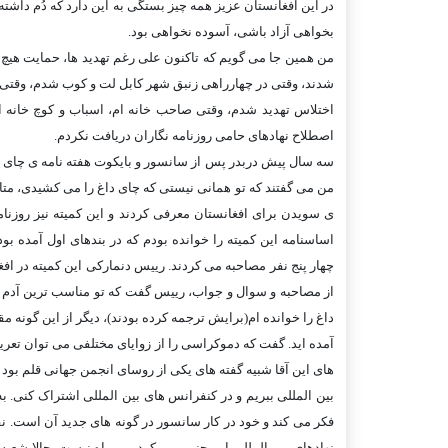
در اين افغانستان عزيز همه چيز بستگی به اين دارد که دُم داشت
بخواهی آزاد باشی، آسوده نخواهی بود.
من همين جا می گويم که تاکنون علی رغم تهديد ها، حمايت هيچ گر
شدند، وقتی در چهارراهی زنبق شهر کابل لت و کوب شدم، وقتی بار
اختلاس تهديد شدم، وقتی صاحب خانه ام، اسباب و کوچ خانه ام 
اصطلاح نهادهای حامی روزنامه نگاران دريافت نکردم.
سه سال پيش دربدر پس از سانسور و بايکوت هفته نامه ی چای دا
من می گفتند که تو همانی نيستی که چای داغ را می کشيدی، متاس
ی سويدن برای افغانستان معرفی کردند و اين کميته نيز روزنا
اساسنامه اين کميته را خوانده بودم که در بندهای اول آمده ب
چهار پنج نفر مصاحبه می کردند. رييس دنمارکی اين کميته در افغا
از مصاحبه و سوال و جواب، رييس گفت که تو مناسب ترين آدم 
داغ را خوانده ام(برايش ترجمه کرده بودند)، ديگر از اين گونه مق
آمده ايد. گفت که دموکراسی را از زوايای مختلفی می توان تعريف
های اين آقا شبيه گفته های يکی از روسای انجمن جهانی قلم بود ک
بين المللی ببريم و در کنفرانس های بين المللی اشتراک کنی. ب
فکر می کند و خود در کار سانسور در گونه های جديد آن است. ن
نهادهای بين المللی اين چنين می کرد، بی راه نيست. حالا شعب