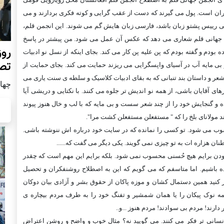
اران است. پول می گيرند که دست از عقب گرايی و کوته فکری بردارند و می
قتی رييس پشتو زبان باشد، فارسی زبان هايش گم می شوند. اين انجمن قلم،
من جهانی قلم شعاری می دهد که عکس آن عمل می شود. من پيشتر در پاسخ
روز
 بودم و گفته بودم که پن عليه پن کار می کند. بجای اينکه از نسل نو ادبيات
تص
 بی مايه آب در آسيای واپسگرايی می ريزند حمايت می کند. بجای حمايت از
شعر و داستان بند تنبانی که به بقای ادبيات کلاسيک و سلطه ی سنت ياری می
چهار شن
های آقايان باشی، از همه نو انديش تر جلوه می کنند. با نکتايی و دريشی آيا
 و گنجايش خود را از چند شعر سست و بی مايه که با لب و خال هنوز پيوند
 مولانای بلخ را که " مستفعلن مستفعلن کشت مرا".
سوب می شود. تو کسی را نمانده که در سايت خود درباره اش ننوشته باشی.
ن هزاره ات به تو چيزی نمی گويند. يکی ديگر می گفت که......
بودن برايم هيچ حُسنی محسوب نمی شود. بلکه برايم اين مهم است که چقدر
 باشيم. اما متاسفم که می گويم که اين به اصطلاح روشنفکران و تحصيل
ر کنيد همين دستمال کشان و موزه پاکان از حقوق بشر و آزادی بيان دوکان
مه نوک پيکان را يا همان شمشير و تفنگ خود را به طرف مردم بيچاره ی
ارند! مردم بی سوادند! مردم هنوز ...و..
و انسانی تر فکر می کنند. می گوييد نه؟ مثال خوب و واضح و روشن اعتراض