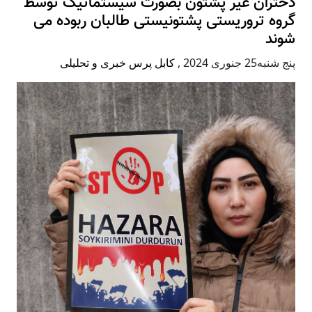
دختران غیر پشتون بصورت سیستماتیک توسط
گروه تروریستی پشتونیستی طالبان ربوده می
شوند
پنج شنبه25 جنوری 2024
,
کابل پرس خبری و تحلیلی