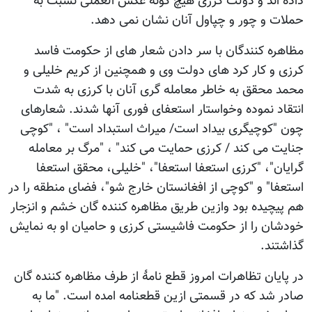
داده اند و دولت کرزی هیچ گونه عکس العملی نسبت به
حملات و چور و چپاول آنان نشان نمی دهد.
مظاهره کنندگان با سر دادن شعار های از حکومت فاسد
کرزی و کار کرد های دولت وی و همچنین از کریم خلیلی و
محمد محقق به خاطر معامله گری آنان با کرزی به شدت
انتقاد نموده وخواستار استعفای فوری آنها شدند. شعارهای
چون "کوچیگری بیداد است/ میراث استبداد است" ، "کوچی
جنایت می کند / کرزی حمایت می کند" ، "مرگ بر معامله
گرایان"، "کرزی استعفا استعفا"، "خلیلی، محقق استعفا
استعفا" و "کوچی از افغانستان خارج شو"، فضای منطقه را در
هم پیچیده بود وازین طریق مظاهره کننده گان خشم و انزجار
خودشان را از حکومت فاشیستی کرزی و حامیان او به نمایش
گذاشتند.
در پایان تظاهرات امروز قطع نامۀ از طرف مظاهره کننده گان
صادر شد که در قسمتی ازین قطعنامه امده است. "ما به