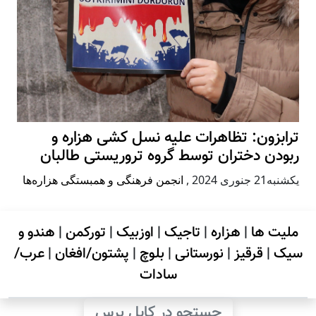
ترابزون: تظاهرات علیه نسل کشی هزاره و
ربودن دختران توسط گروه تروریستی طالبان
يكشنبه21 جنوری 2024
,
انجمن فرهنگی و همبستگی هزاره‌ها
ملیت ها
|
هزاره
|
تاجیک
|
اوزبیک
|
تورکمن
|
هندو و
سیک
|
قرقیز
|
نورستانی
|
بلوچ
|
پشتون/افغان
|
عرب/
سادات
جستجو در کابل پرس