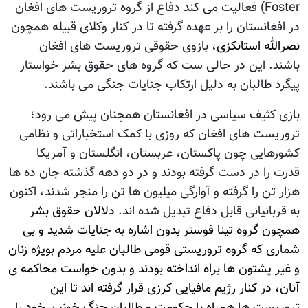
Foster) فعالیت می کند دفاع از گروه تروریست های افغان
در افغانستان را بر عهده گرفته تا در کنار وکلای قبیله همچون
نصرالله استانکزی
، بازوی حقوقی تروریست های افغان
باشند. این در حالی ست که گروه های حقوق بشر خواستار
پیگرد طالبان به دلیل ارتکاب جنایات جنگی می باشند.
بازی کثیف سیاسی در افغانستان همچنان پیش می رود؛
تروریست های افغان که روزی با کمک استخباراتی و نظامی
کشورهایی چون پاکستان، عربستان، انگلستان و آمریکا
قدرت را در دست گرفته بودند و در دو دهه گذشته جان ده ها
هزار تن را گرفته و آوارگی میلیون ها تن را منجر شدند، اکنون
به قربانیانی قابل دفاع تبدیل شده اند.
دلالان حقوق بشر
همچون گروه تینا فوستر بدون اشاره به جنایات شدید و بی
شماری که گروه تروریستی قومی طالبان علیه مردم بويژه زنان
و غیر پشتون ها براه انداخته بودند و بدون خواست محاکمه ی
آنان، در کنار رژيم مافیایی کرزی قرار گرفته اند تا این
تروریست ها همراه با حکومت و طالبان جنگ خونین خود را