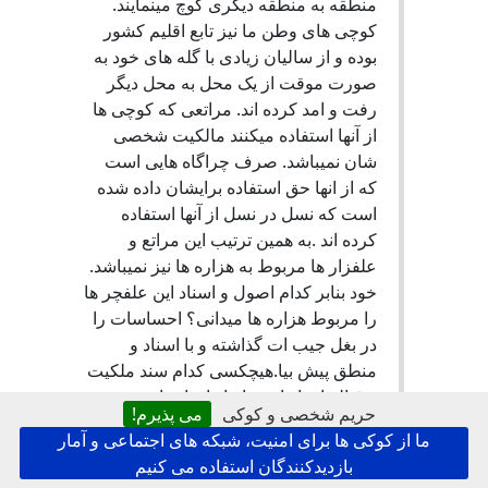
منطقه به منطقه دیگری کوچ مینمایند.
کوچی های وطن ما نیز تابع اقلیم کشور
بوده و از سالیان زیادی با گله های خود به
صورت موقت از یک محل به محل دیگر
رفت و امد کرده اند. مراتعی که کوچی ها
از آنها استفاده میکنند مالکیت شخصی
شان نمیباشد. صرف چراگاه هایی است
که از انها حق استفاده برایشان داده شده
است که نسل در نسل از آنها استفاده
کرده اند .به همین ترتیب این مراتع و
علفزار ها مربوط به هزاره ها نیز نمیباشد.
خود بنابر کدام اصول و اسناد این علفچر ها
را مربوط هزاره ها میدانی؟ احساسات را
در بغل جیب ات گذاشته و با اسناد و
منطق پیش بیا.هیچکسی کدام سند ملکیت
و قباله ای از این جا ها را ندارد.این زمین
حریم شخصی و کوکی
می پذیرم!
ها مربوط دولت و وزارت زراعت است.
ما از کوکی ها برای امنیت، شبکه های اجتماعی و آمار
یعنی ملکیت عام است. واستفاده معقول
بازدیدکنندگان استفاده می کنیم
و مشترک از آن صورت بگیرد. علت ازدیاد