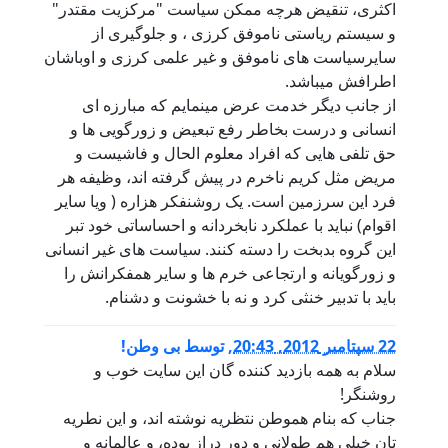
اکثری، تنقیض هرچه ممکن سیاست "مرکزیت مقتدر"
و سیستم ریاستی ناموفق کرزی ، و جلوگیری از
سایرسیاست های ناموفق و غیر علمی کرزی و اوباشان
اطرافش میباشد.
از جانب دیگر خدمت عرض مینمایم که مبارزه ای
انسانی و درست بخاطر رفع تبعیض و زورگویی ها و
حق تلفی هایی که افراد معلوم الحال و فاشیست و
مریض مثل کریم ناخرم در پیش گرفته اند، وظیفه هر
فرد این سرزمین است. یک روشنفکر هزاره ( ویا سایر
اقوام) نباید با عملکرد نابخردانه و احساساتی خود تبر
این گروه بدبخت را دسته کنند. سیاست های غیر انسانی
و زورگویانه و ارتجاعی خرم ها و سایر همفکرانش را
باید با تدبیر خنثی کرد و نه با خشونت و دشنام.
22 سپتامبر 2012, 20:43
,
توسط
بی وطن!
سلام به همه بازدید کننده گان این سایت خوب و
روشنگر!
جناب که بنام هموطن نتظریه نوشته اند، و این نطریه
تان خیلی هم طولانی و دور دراز بوده، و عالمانه و