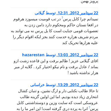
پرویز بهمن
22 سپتامبر 2012, 12:31
,
توسط
گیلانی
?
نمیدانم چرا کابل پرس
در تب قومیت میسوزد هرقوم
در افغا نستان حاکم ومحکوم دارد دامن زدن به
تعصوبات قومی جنایت است کا بل پرس نه می توانند به
مردم شریف هزاره خدمت کنند بجز ایکه اقوام دیگر را
علیه هزارها تحریک کند
22 سپتامبر 2012, 13:03
,
توسط
hazarestan
اقای گیلانی عزیز ! ظالم برفت و این قاعده زشت ازو
بماند / عادل برفت و نام نیکو اختیار کرد . گلایه از میر
هزار نداشته باشید !
22 سپتامبر 2012, 13:29
,
توسط
خراسانی
تا حالا طالب نکتایی دار و ارگ نشین، و تنبان کشال
انتحاری زیاد دیده بودیم. اما این اولین گزینه طالب
عروسکی است که سایت وزین و دوستداشتنی کابل
?
پرس
انرا به پرده دری گرفته است! این امر ما را به