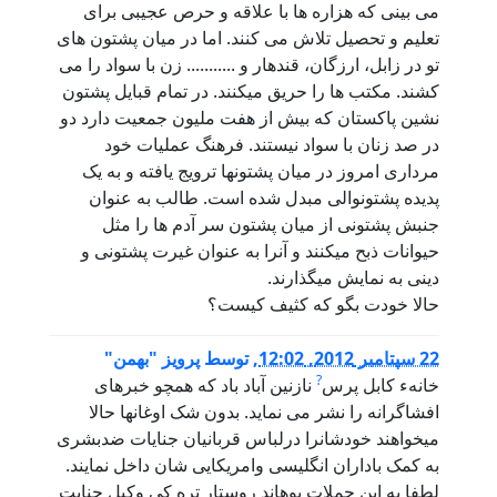
می بینی که هزاره ها با علاقه و حرص عجیبی برای
تعلیم و تحصیل تلاش می کنند. اما در میان پشتون های
تو در زابل، ارزگان، قندهار و ........... زن با سواد را می
کشند. مکتب ها را حریق میکنند. در تمام قبایل پشتون
نشین پاکستان که بیش از هفت ملیون جمعیت دارد دو
در صد زنان با سواد نیستند. فرهنگ عملیات خود
مرداری امروز در میان پشتونها ترویج یافته و به یک
پدیده پشتونوالی مبدل شده است. طالب به عنوان
جنبش پشتونی از میان پشتون سر آدم ها را مثل
حیوانات ذبح میکنند و آنرا به عنوان غیرت پشتونی و
دینی به نمایش میگذارند.
حالا خودت بگو که کثیف کیست؟
22 سپتامبر 2012, 12:02
,
توسط
پرویز "بهمن"
?
خانهء کابل پرس
نازنین آباد باد که همچو خبرهای
افشاگرانه را نشر می نماید. بدون شک اوغانها حالا
میخواهند خودشانرا درلباس قربانیان جنایات ضدبشری
به کمک باداران انگلیسی وامریکایی شان داخل نمایند.
لطفا به این جملات پوهاند روستار تره کی وکیل جنایت