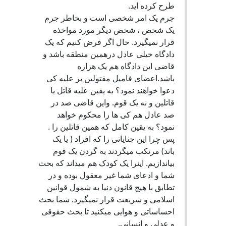
طرح کرده اید.
جرم یک امر شخصی است و بخاطر جرم
یک شخص ، شخص دیگر مورد مواخذه
قرار نمیگیرد. حال اگر فرض کنیم که یک
دادگاه خیلی عادل درهمین منطقه باشد و
قاضی این دادگاه هم یک هزاره
باشد.اعضای فامیل مقتولین بر علیه کی
دعوا خواهند نمود؟ به یقین علیه قاتل یا
قاتلین و نه یک قوم. واین قاضی صد در
صد عادل هم کی ها را محکوم خواهد
نمود؟ به یقین کامل که همین قاتلین را .
پس چرا این جنایاتی را که افراد ( یا یک
باند) مرتکب میگردند به گردن یک قوم
بیاندازیم. اینرا یک کودک هم میداند که بحث
شما و ادعای شما غیر معقول بوده و در
تطابق با هیچ قانون دنیا به شمول قوانین
اسلامی و شریعت قرار نمیگیرد. شما بحث
احساساتی و هوایی میکنید تا بحث حقوقی
و عدلی و انسانی.