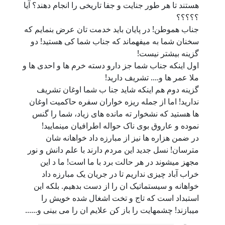
هستند تا هر طور جنایت و جفا تاریخی را انجام دهند؟ آیا
؟؟؟؟؟
جناب هموطن! در پایان باید خدمت تان عرض بنمایم که
سخنان شما به میفهماند که جناب شما کی هستید! دو
گزینه بیشتر نیست!
اول اینکه جناب شما جز دارو دسته خرم ها و احدی ها و
ملا عمر ها و.... تشریف دارید!
گزینه دوم هم اینکه شاید جنا ب شما اوغان تشریف
ندارید! اما از جمله ریزه خواران سفره حاکمیت اوغان
ها هستید که نشخوار ته مانده های زیاد، شما را گنس
نموده و عاروق بوی ناک حواله اطرافیان مینمایید!
در ضمن هزاره ها نیز از مبارزه داد خواهانه شان
مترسان! نسل جدید این مردم دارند با علم دانش و نور
مجهز میشوند در هر حالت برد با ما است! ما د این
خراب آباد چیزی نداریم تا در جریان یک مبارزه داد
خواهانه و سیستماتیک ان را از دست بدهیم. بلکه این
استبداد است که تاج و تخت اشغال شده خویش را
میبازند! چشمهایت را باز کن علایم ان را می بینی و......