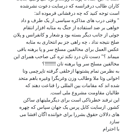
کاران طالب درفرانسه که درسایت دعوت نشرشده
است توجه کنید که چه درفشانی فرموده اند:
" وقتی درب های مذاکره سیاسی از یک طرف و داد
خواهی بر ضد استفاده از جنگ به مثابه افزار انتقام
جوئی از جانب دیگر بسته بود و شعار و کانفرانس و پلان
صلح نتیجه نداد ، چه راهی جز بم انتحاری به مثابه
عکس العمل برای مخالفین مسلح سر و پا برهنه باقی
میماند ؟" دست تان درد نکند تره کی صاحب همرای این
مخالفین مسلح سر وپا برهنه تان !!!!!!!!!؟
به نظرمن تمام پشتونها ازخلقی گرفته تاپرچمی وتا
اخوانی وتا ملا وطالب وزن وغربگرا وغیره باهم متحد
شده اند که مقامات بین المللی را قناعت دهند که
طالبان مقاومت مشروع ملی است.
این ترفند خطرناکی است برای دیگرملیتهای ساکن
کشور. ازسایت کابل پرس یک جهان سپاس که چهره
های دلالان حقوق بشررا برای خواننده اگان افشا می
سازد
با احترام