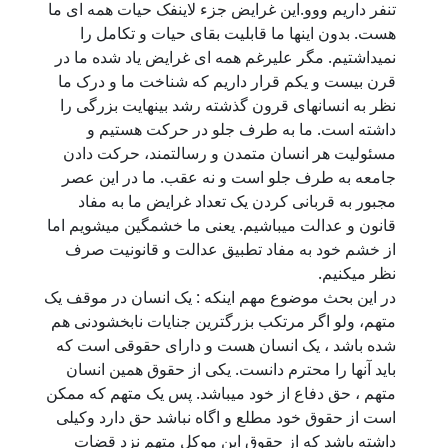
تنفر داریم ووو.این غرایض جزء لاینفک حیات همه ای ما
هست. بدون اینها ما قابلیت بقای حیات و تکامل را
نمیداشتیم. مگر علیرغم همه ای غرایض یاد شده ما در
قرن بیست و یکم قرار داریم که شناخت ما و درک ما
نظر به انسانهای قرون گذشته رشد بینهایت بزرگی را
داشته است. ما به طرف جلو در حرکت هستیم و
مسئولیت هر انسان متمدن و رسالتمند، حرکت دادن
جامعه به طرف جلو است و نه عقب. ما در این عصر
مجبور به قربانی کردن یک تعداد غرایض ما به مفاد
قانون و عدالت میباشیم. یعنی ما خشمگین میشویم اما
از خشم خود به مفاد تطبیق عدالت و قانونیت صرف
نظر میکنیم.
در این بحث موضوع مهم اینکه : یک انسان در موقف یک
متهم، ولو اگر مرتکب بزرگترین جنایات نابخشودنی هم
شده باشد ، یک انسان هست و دارای حقوقی است که
باید آنها را محترم دانست. یکی از حقوق همین انسان
متهم ، حق دفاع از خود میباشد. پس یک متهم که ممکن
است از حقوق خود مطلع و اگاه نباشد حق دارد وکیلی
داشته باشد که از حقوق این موکل متهم نزد قضات