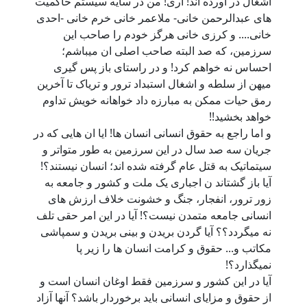
اشغال در آورده اند! آری! من در سایه سیستم حاکمیت
های عبدالرحمن خانی- ملاعمر خانی خرم خانی -احدی
خانی.... و کرزی خانی هرگز خودم را صاحب این
سرزمین، که صد البته صاحب اصلی ان میباشم؛
احساس نه خواهم کرد! و در راستای باز پس گیری
میهن از سلطه و اشغال استبداد ترور و تریاک تا آخرین
رمق حیات ممکن به مبارزه داد خواهانه خویش تداوم
خواهد بخشید!!
و اما راجع به حقوق انسانی انسان ها! ایا ان هایی که در
جریان سه صد سال در این سرزمین به طور متواتر و
سیتماتیک به قتل عام گرفته شده اند؛ انسان نیستند؟!
آیا باز گشتاند ن اجباری یک ملت و کشور و جامعه به
زور ترور، انفجار، جنگ و خشونت خلاف ارزش های
انسانی جامعه متمدن نیست؟! آیا در این امر حقی تلف
نه میگردد؟؟ آیا گردن بریدن و بینی بریدن و سمپاشی
مکاتب و... حقوق و کرامت انسان ها را زیر پا
نمیگذارد؟!
آیا در این کشور و سرزمین فقط اوغان انسان است و
از حقوق و مزایای انسانی باید برخوردار باشد؟ آنها آزاد