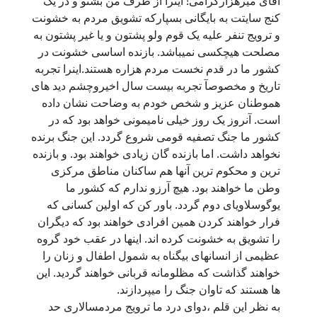
آقای میرهزارگرامی! اینرا از طرف من بشنو و در یک
کنج سایتت به بایگانی بسپارکه تشویق مردم به خشونت
و ترویج تنفر علیه یک قوم ولو پشتون و یا غیر پشتون به
مصلحت هیچکسی نمیباشد. بازنده اساسی خشونت در
کشور ما در قدم نخست مردم هزاره هستند.اینرا تجربه
تاریخ و مخصوصآ تجربه بیست سال اخیروچشم دید های
هموطنان عزیز و شخص خودم به وضاحت نشان داده
است. آنروز یک روز خیلی نامیمونی خواهد بود که در
کشور ما جنگ تصفیه قومی شروع گردد. این جنگ برنده
نخواهد داشت. اما بازنده گان زیادی خواهند بود. و بازنده
ترین و محکوم ترین آنها هم ساکنان مناطق مرکزی
وطن ما خواهند بود. هیچ آرزو ندارم که کشور ما
یوگوسلاویای دوم گردد. باور کن که اولین کسانی که
فرار خواهند کردن همین افرادی خواهند بود که دیگران
را تشویق به خشونت کرده اند. اینها در عقب خود گروه
عظیمی از انسانهای بیگناه به شمول اطفال و زنان را
خواهند گذاشت که مظلومانه قربانی خواهند گردید. این
ها هستند که تاوان جنگ را میپردازند.
به نظر این قلم ،دوای درد ما ترویج مردمسالاری حد