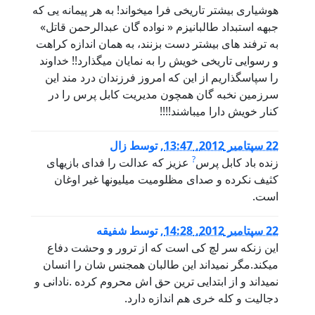
هوشیاری بیشتر تاریخی فرا میخواند! به هر پیمانه یی که
جبهه استبداد طالبانیزم « نواده گان عبدالرحمن قاتل»
به ترفند های بیشتر دست بزنند، به همان اندازه کراهت
و رسوایی تاریخی خویش را به نمایان میگذارد!! خداوند
را سپاسگذاریم از این که امروز فرزندان درد مند این
سرزمین نخبه گان همچون مدیریت کابل پرس را در
کنار خویش دارا میباشند!!!!
22 سپتامبر 2012, 13:47
,
توسط
زال
?
زنده باد کابل پرس
عزیز که عدالت را فدای بازیهای
کثیف نکرده و صدای مظلومیت میلیونها غیر اوغان
است.
22 سپتامبر 2012, 14:28
,
توسط
شفیقه
این زنکه سر لچ کی است که از ترور و وحشت دفاع
میکند.مگر نمیداند این طالبان همجنس شان را انسان
نمیداند و از ابتدایی ترین حق اش محروم کرده .نادانی و
دجالیت و کله خری هم اندازه دارد.