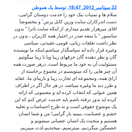
22 سپتامبر 2012, 18:47
,
توسط
یک هموطن
سلام ها و تمنیات نیک خود را خدمت دوستان گرامی،
?
دست اندرکاران سایت وزین کابل پرس
و مخصوصآ
اقای میرهزار تقدیم میدارم. از اینکه سایت تانرا " بدون
سانسور " با سعه صدر در اختیار همه کاربران ، بدون در
نظر داشت تعلقات زبانی، قومی،عقیدتی، سیاسی
وغیره قرار داده اید سپاسگذار میباشم.اینکه ما نویسنده
گان و نظر دهنده گان حرفهای زیبا ویا نا زیبا میگوئیم
مسئولیت آن به خود ما مربوط است. درهر صورت همه
آن چیز هایی را که مینویسیم در مجموع برخاسته از
ارائ همه، ومجموعه ای تجارب زیبا و نازیبای ما، عقاید
و طرز دید ما وغیره میباشد. در هر حال اگر در اطراف
همین عنوانی که انتخاب کرده اید و مضمونی که ارائه
کرده اید بدور نرفته باشم باید خدمت عرض کنم که این
یک موضوع حقوقی است و نه طرح احساسات و تخلیه
خشم و عصبانیت. ببینید یار گرامی! من و شما انسان
هستیم و منحیث یک انسان عصبانی میشویم و
خشمگین میگردیم، میترسیم، میخندیم،لذت میبریم،