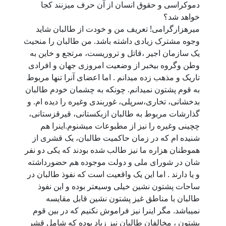
دموکراسی و حقوق انسان از آن حرف میزنند کجا
خواهد شد؟
میرهزارگرامی! تعریف من و خودت از طالبان شاید
وجوه مشترک زیادی داشته باشد. من طالبان را منحیث
یک سازمان اجیر ،قاتل و تروریست، مرتجع و خاین به
وطن وگروه بیخبر از وضعیت امروزی جهان و افرادی
تاریک و مذهب زده میدانم . اما اعضای آنرا تنها مربوط
به قوم پشتون نمیدانم. چونکه به چشمان خودم طالبان
بدخشانی، تخاری،سرپلی، غوربندی وغیره را دیده ام. و
گذارشات مربوط به طالبان ازبکستانی، قیرقزستانی،
چچینی وغیره را نیز از مطبوعات میشنوم.اینرا هم
شنیده ام که در زمان حاکمیت طالبان، یک قشری از
هموطنان هزاره ما نیز طالب شده بودند که یکی دو نفر
شان در شورای ملی و دولت موجوده هم حضورداشته
و یا دارند . اما این یک واقعیت است که نفوذ طالبان در
ساحات پشتون نشین خیلی وسیعتر بوده و این نفوذ
طالبان با مناطق غیز پشتون نشین قابل مقایسه
نمیباشد. مگر اینرا نیز فراموش نکنیم که در بین قوم
پشتون ، مخالفان طالبان نیز زیاد بوده که شامل قشر