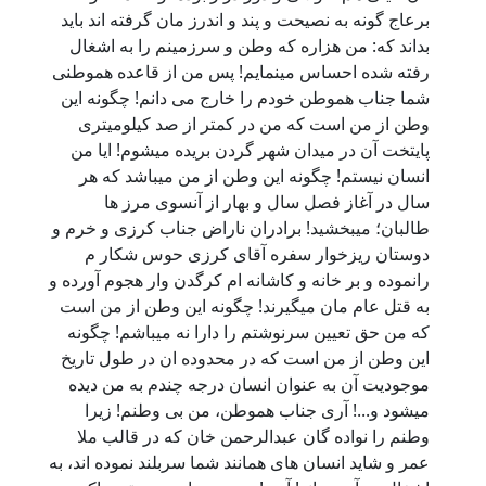
برعاج گونه به نصیحت و پند و اندرز مان گرفته اند باید
بداند که: من هزاره که وطن و سرزمینم را به اشغال
رفته شده احساس مینمایم! پس من از قاعده هموطنی
شما جناب هموطن خودم را خارج می دانم! چگونه این
وطن از من است که من در کمتر از صد کیلومیتری
پایتخت آن در میدان شهر گردن بریده میشوم! ایا من
انسان نیستم! چگونه این وطن از من میباشد که هر
سال در آغاز فصل سال و بهار از آنسوی مرز ها
طالبان؛ میبخشید! برادران ناراض جناب کرزی و خرم و
دوستان ریزخوار سفره آقای کرزی حوس شکار م
رانموده و بر خانه و کاشانه ام کرگدن وار هجوم آورده و
به قتل عام مان میگیرند! چگونه این وطن از من است
که من حق تعیین سرنوشتم را دارا نه میباشم! چگونه
این وطن از من است که در محدوده ان در طول تاریخ
موجودیت آن به عنوان انسان درجه چندم به من دیده
میشود و...! آری جناب هموطن، من بی وطنم! زیرا
وطنم را نواده گان عبدالرحمن خان که در قالب ملا
عمر و شاید انسان های همانند شما سربلند نموده اند، به