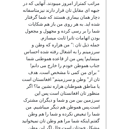
مراتب کمتراز امروز میبودند. آنهایی که در
جبهه ای مقابل تان قرار دارند نیزمتاسفانه
دچار همان بیماری هستند که شما گرفتار
شده اید. به هر روی من باز هم شکایات
شما را بر رسی کرده و مجهول و مجعول
بودن اتهامات تانرا ثابت میسازم.
جمله ذیل تان :" من هزاره که وطن و
سرزمینم را به اشغال رفته شده احساس
مینمایم! پس من از قاعده هموطنی شما
جناب هموطن خودم را خارج می دانم!
" برای من کمی نا مشخص است. هدف
تان از" وطن و سرزمینم" افغانستان است
یا مناطق هموطنان هزاره نشین ما؟ اگر
منظور تان افغانستان است پس این
سرزمین بین من و شما و دیگران مشترک
است.پس هموطن هم دیگر میباشیم. من
شما را تبعیض نکرده و شما را هم وطن
گفتم.اینکه شما مرا هم وطن تان نمیخوانید
مشکل خودتان است.حال اگر این وطن