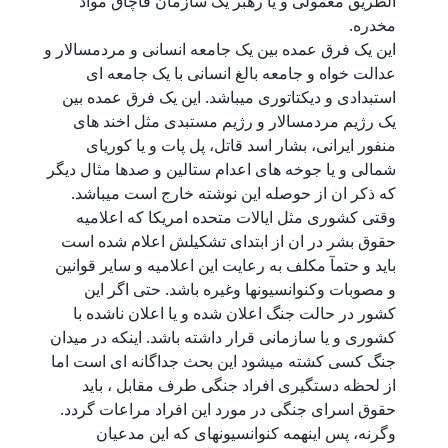
الطریق معمولی و یا رهبر یک سازمان قاچاق مواد
مخدره.
این یک فرق عمده بین یک جامعه انسانی و مردمسالار و
عدالت خواه و جامعه بالغ انسانی با یک جامعه ای
استبدادی و دیکتاتوری میباشد. این یک فرق عمده بین
یک رژیم مردمسالار و رژیم مستبدی مثل اخند های
منفور ایرانی، بشار اسد قاتل، پل پات و یا کوریای
شمالی و یا جوخه های اعدام ستالین و صدها مثال دیگر
که ذکر ان از حوصله این نوشته خارج است میباشد.
وقتی کشوری مثل ایالات متحده امریکا که اعلامیه
حقوق بشر در ان از ابتدای تشکیلش اعلام شده است
باید و حتمآ مکلف به رعایت این اعلامیه و سایر قوانین
و مصوبات وکنوانسیونها وغیره باشد. حتی اگر این
کشور در حالت جنگ اعلان شده و یا اعلان ناشده با
کشوری و یا سازمانی قرار داشته باشد. اینکه در میدان
جنگ کسی کشته میشود این بحث جداگانه ای است اما
از لحظه دستگیری افراد جنگی طرف مقابل ، باید
حقوق اسرای جنگی در مورد این افراد مراعات گردد.
وگرنه، پس اینهمه کنوانسیونهای که این مدعیان