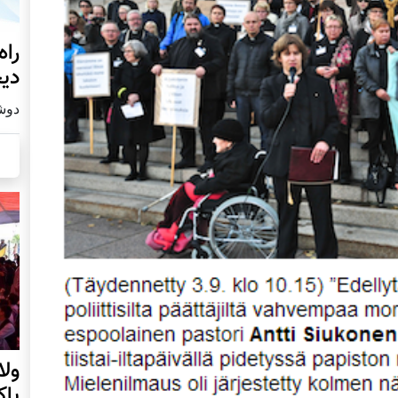
راه
دیج
دوشنبه19
ول
پا