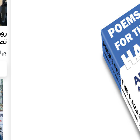
روز
تص
چهار شن