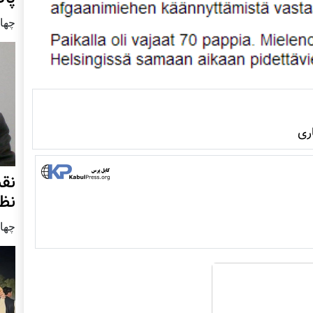
چهار شنب
ری
نق
نظ
چهار شنب