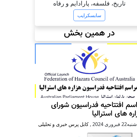
تاریخ، فلسفه، پارادایم و رفاه
سابسکرایب
در همین بخش
سم افتتاحیه فدراسیون شورای
ره های استرالیا
2 فبروری 2024
,
کابل پرس خبری و تحلیلی