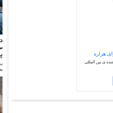
د
س
پ
ای هزاره
شاعر شناخته شده ی بین المللی
پنج 
تح