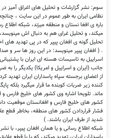
سوم: نشر گزارشات و تحلیل های اغراق آمیز در با
نظامی ایران به طور عموم در این سایت ، چنانچه
باره ی افغا نستان و منطقه میزند، شبکه اطلاع رس
میکند، و تحلیل غرای هم به دنبال اش مینویسد، 
تحلیل گونه ی افغان پیپر که در پی تهدید های ا
. ( افغان پیپر مینویسد: در این روز ها سر و صد
اسراییل به تاسیسات هسته ای ایران با پشتیبان
جانب (ایران و اسراییل و امریکا) یکدیگر را به ض
از اعضای برجسته سپاه پاسداران ایران تهدید کرد 
کننده زیر ضربات کوبنده ما قرار میگیرد بلکه پای
ماند. تلویحا اشاره وی کشور های خلیج فارس و ا
کشور های خلیج فارس و افغانستان موقعیت داشته
فشار قراردادن کشور های منطقه، بخاطر قطع علا
شدید از طرف ایران باشند. )
شبکه اطلاع رسانی و یا همان افغان پیپر، با نشر 
پاسداران ایران، تهدید میکند، که یا با قطع علایق