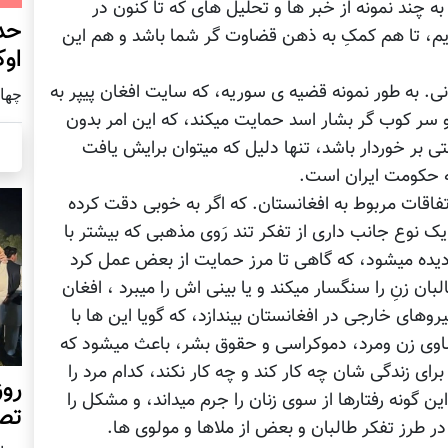
چند نمونه از خبر ها و تحلیل های که تا کنون در
حد
زیم، تا هم کمکِ به ذهن قضاوت گر شما باشد و هم این
اوک
. به طور نمونه قضیه ی سوریه، که سایت افغان پیپر به
چهار شنب
 سر کوب گر بشار اسد حمایت میکند، که این امر بدون
ی بر خوردار باشد، تنها دلیل که میتوان برایش یافت
ه حکومت ایران است.
تفاقات مربوط به افغانستان. که اگر به خوبی دقت کرده
ک نوع جانب داری از تفکر تند رَوی مذهبی که بیشتر با
دیده میشود، که گاهی تا مرز حمایت از بعض عمل کرد
ان زنِ را سنگسار میکند و یا بینی اش را میبرد ، افغان
یروهای خارجی در افغانستان بیندازد، که گویا این ها با
اوی زن ومرد، دموکراسی و حقوق بشر، باعث میشود که
ای زندگی شان چه کار کند و چه کار نکند، کدام مرد را
روز
ین گونه رفتارها از سوی زنان را جرم میداند، و مشکل را
تص
ر طرز تفکر طالبان و بعض از ملاها و مولوی ها.