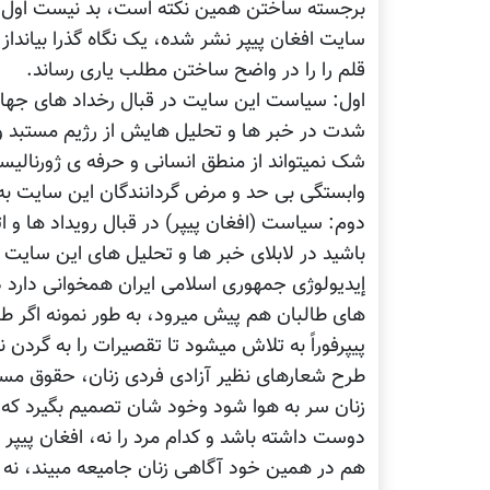
برجسته ساختن همین نکته است، بد نیست اول به 
سایت افغان پیپر نشر شده، یک نگاه گذرا بیاندا
قلم را را در واضح ساختن مطلب یاری رساند.
اول: سیاست این سایت در قبال رخداد های جهانی
شدت در خبر ها و تحلیل هایش از رژیم مستبد و
شک نمیتواند از منطق انسانی و حرفه ی ژورنالیست
وابستگی بی حد و مرض گردانندگان این سایت ب
دوم: سیاست (افغان پیپر) در قبال رویداد ها و ا
باشید در لابلای خبر ها و تحلیل های این سایت ی
إیدیولوژی جمهوری اسلامی ایران همخوانی دارد 
های طالبان هم پیش میرود، به طور نمونه اگر طالب
پیپرفوراً به تلاش میشود تا تقصیرات را به گردن ن
طرح شعارهای نظیر آزادی فردی زنان، حقوق مس
زنان سر به هوا شود وخود شان تصمیم بگیرد که بر
دوست داشته باشد و کدام مرد را نه، افغان پیپر ا
هم در همین خود آگاهی زنان جامیعه مبیند، نه د