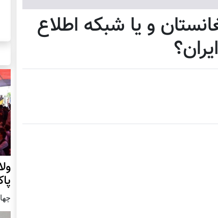
انستان و یا شبکه اطلاع
یران؟
ول
پا
چهار شنب