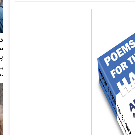
د
س
پ
پنج 
تح