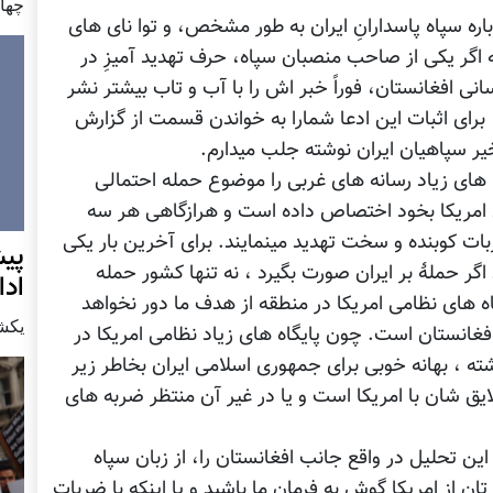
چهار شن
ره سپاه پاسدارانِ ایران به طور مشخص، و توا نای های
 اگر یکی از صاحب منصبان سپاه، حرف تهدید آمیزِ در
انی افغانستان، فوراً خبر اش را با آب و تاب بیشتر نشر
برای اثبات این ادعا شمارا به خواندن قسمت از گزارش
خیر سپاهیان ایران نوشته جلب میدارم.
ا های زیاد رسانه های غربی را موضوع حمله احتمالی
ی امریکا بخود اختصاص داده است و هرازگاهی هر سه
ربات کوبنده و سخت تهدید مینمایند. برای آخرین بار یکی
پيش
اگر حملۀ بر ایران صورت بگیرد ، نه تنها کشور حمله
اد
گاه های نظامی امریکا در منطقه از هدف ما دور نخواهد
يكشنبه7 دس
فغانستان است. چون پایگاه های زیاد نظامی امریکا در
 ، بهانه خوبی برای جمهوری اسلامی ایران بخاطر زیر
یق شان با امریکا است و یا در غیر آن منتظر ضربه های
این تحلیل در واقع جانب افغانستان را، از زبان سپاه
 تان از امریکا گوش به فرمان ما باشید و یا اینکه با ضربات