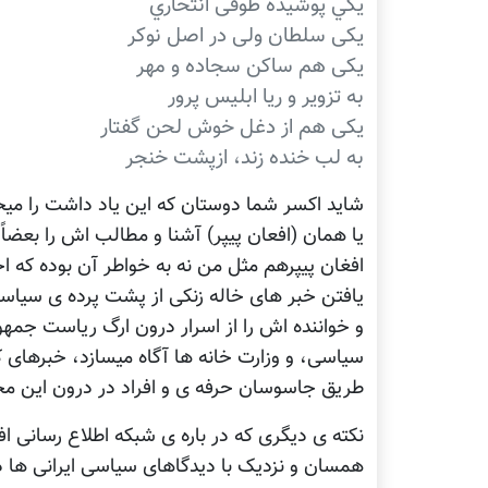
يکي پوشيده طوقی انتحاري
يکی سلطان ولی در اصل نوکر
يکی هم ساکن سجاده و مهر
به تزوير و ريا ابليس پرور
يکی هم از دغل خوش لحن گفتار
به لب خنده زند، ازپشت خنجر
شاید اکسر شما دوستان که این یاد داشت را میخو
یا همان (افعان پیپر) آشنا و مطالب اش را بعضا
افغان پیپرهم مثل من نه به خواطر آن بوده که اخب
یافتن خبر های خاله زنکی از پشت پرده ی سیاست 
و خواننده اش را از اسرار درون ارگ ریاست جمه
سیاسی، و وزارت خانه ها آگاه میسازد، خبرهای که
طریق جاسوسان حرفه ی و افراد در درون این م
نکته ی دیگری که در باره ی شبکه اطلاع رسانی اف
همسان و نزدیک با دیدگاهای سیاسی ایرانی ها 