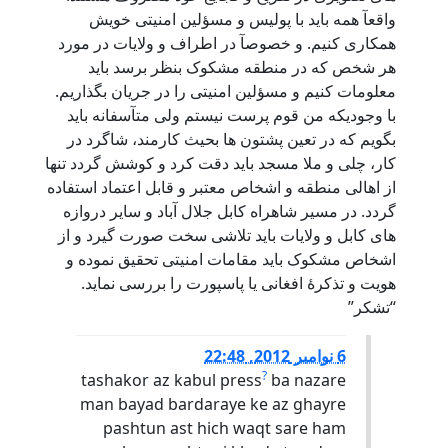
واقعآ همه باید با پولیس و مسؤلین امنیتی خویش
همکاری کنیم. و خصوصآ در اطراف و ولایات در مورد
هر شخص که در منطقه مشکوک بنظر برسد باید
معلومات کنیم و مسؤلین امنیتی را در جریان بگذاریم.
با وجودیکه من قوم پرست نیستم ولی متآسفانه باید
بگویم که در تعین پشتون ها بحیث کارمند، شاگرد در
کار، چلی و ملا مسجد باید دقت کرد و کوشش گردد تنها
از اهالی منطقه و اشخاص معتبر و قابل اعتماد استفاده
گردد. در مسیر شاهراه کابل جلال آباد و سایر دروازه
های کابل و ولایات باید تلاشی سخت صورت گیرد و از
اشخاص مشکوک باید مقامات امنیتی تحقیق نموده و
هویت و تذکرۀ افغانی یا پاسپورت را بررسی نماید.
“تشکر”
6 نوامبر 2012, 22:48
?
tashakor az kabul press
ba nazare
man bayad bardaraye ke az ghayre
pashtun ast hich waqt sare ham