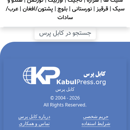
ملیت ها
|
هزاره
|
تاجیک
|
اوزبیک
|
تورکمن
|
هندو و
سیک
|
قرقیز
|
نورستانی
|
بلوچ
|
پشتون/افغان
|
عرب/
سادات
جستجو در کابل پرس
کابل پرس
© 2004 - 2026
All Rights Reserved.
حریم شخصی
درباره کابل پرس
شرایط استفاده
تماس و همکاری