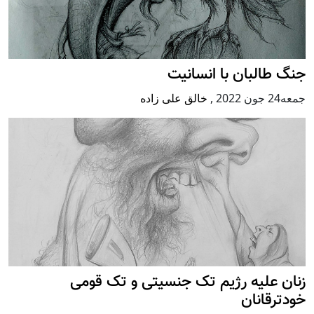
جنگ طالبان با انسانیت
جمعه24 جون 2022
,
خالق علی زاده
زنان علیه رژيم تک جنسیتی و تک قومی
خودترقانان