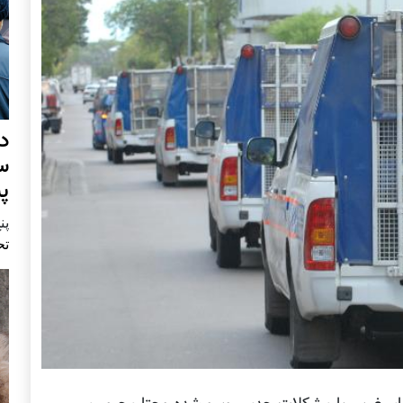
د
س
پ
پنج 
تح