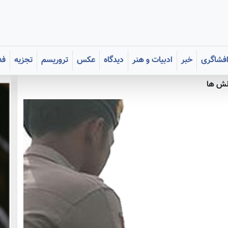
فشاگری
خبر
ادبیات و هنر
دیدگاه
عکس
تروریسم
تجزیه
فد
لش ها