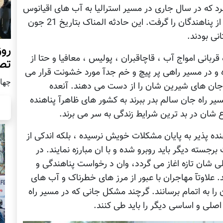
ا می توان نام برد که در سال جاری در مسیر استرالیا به آب های اقیانوس
هند گرفتار امواج آب شده، جان بیش از 200 تن از پناهندگان را گرفت. این حادثه المناک بتاریخ 21 جون
روز
قربانی امواج آب ، قاچاقبران ، پولیس ، معافیا و حتا از
تص
 در مسیر راهی پر پیچ و خم جدآ مورد خشونت قرار می
چهار شن
ه جان های شیرین شان را از دست می دهند. آنعده
 راه جان سالم بدر ببرند به کشور های ظاهرآ پناهنده
ع شان در بد ترین شرایط زندگی به سر می برند.
ه پذیر به پایان مشکلات خویش نرسیده ، بلکه اندکی از
سته دیگر باید روبرو شده و با ان مبارزه نمایند. در
 شان تازه اغاز می گردد، وان د رخواست پناهندگی و
د. علاوتآ مهاجران با عبور از مرز های خطرناک و آب های
را به اتمام برسانند. گرچند مشکل جانی که در مسیر راه
 اصلی و اساسی دیگر را باید طی کنند.