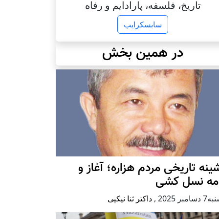
تاریخ، فلسفه، پارادایم و رفاه
سابسکرایب
در همین بخش
ينه تاريخی مردم هزاره؛ آغاز و
امه نسل کشی
امبر 2025
,
داکتر ثنا نیکپی