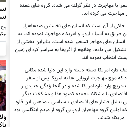
مرا با مهاجرت در نظر گرفته می شده. گروه های عمده
نس
 مهاجرت می کرده اند.
نس
ی حاکی از آن است که انسان های نخستین صدهاهزار
پنج شنبه9
ن طریق به آسیا ، اروپا و امریکاه مهاجرت نموده اند. به
نیکپ
وی انسان های مهاجر تسخیر شده است. بنابراین بخشی از
 تشکیل می داده، چنانچه از افریقا به سراسر کره ای زمین
یست انتخاب نموده اند.
 قاره امریکا دسته دسته وارد این دنیا شده مکانی
د که موج مهاجرت اروپایی ها به امریکا پس از سفر
و پس از سال 1600 اروپاییان بتدریج وارد قاره امریکا شده و در آنجا زندگی جدیدی را
اب اقتصادی با مشکلات عمده کمبود غذا و مشکلات دیگر
ایی بدلیل فشار های اقتصادی ، سیاسی ، مذهبی این قاره
 اولین گروه مهاجران اروپایی گروه از مردم اینگلسی بود
ول
امریکاه شدند.
پا