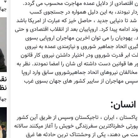
ان اقتصادی از دلایل عمده مهاجرت محسوب می گردد.
چهار شنب
وردار نبودند، به این دلیل همواره در جستجوی کسب
شد تا دنیایی جدید ، حاصل خیز که عبارت از امریکا باشد
 ادامه پیدا کرد. اروپاییان بعد از انقلاب اقتصادی و حتی
د. یهودیان را می توان اخرین مهاجران اروپایی بسوی
گیری اتحاد جماهیر شوروی و نیازمندی عمده به نیروی
لت ابر قدرت شوروی ودر اختیار داشتن نیروی کار قانون
ر ها قوانین دست داشته ای شان را امضا نمودند. نظر به
مخالفان نیروهای اتحاد جماهیرشوروی سابق وارد اروپا
نق
 ، سپس مهاجران از ساییر کشور های جهان بسوی غرب
نظ
چهار شنب
انسان:
 پاکستان ، ایران ، تاجیکستان وسپس از طریق آین کشور
رتی خطرناکترین سفرزندگی خویش را آغاز میکنند سالانه
ست می دهند، یکی از وحشتناک ترین حادثه ها غرق