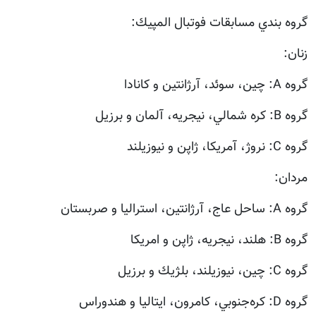
گروه بندي مسابقات فوتبال المپيك:
زنان:
گروه A: چين، سوئد، آرژانتين و كانادا
گروه B: كره شمالي، نيجريه، آلمان و برزيل
گروه C: نروژ، آمريكا، ژاپن و نيوزيلند
مردان:
گروه A: ساحل عاج، آرژانتين، استراليا و صربستان
گروه B: هلند، نيجريه، ژاپن و امريكا
گروه C: چين، نيوزيلند، بلژيك و برزيل
گروه D: كره‌جنوبي، كامرون، ايتاليا و هندوراس