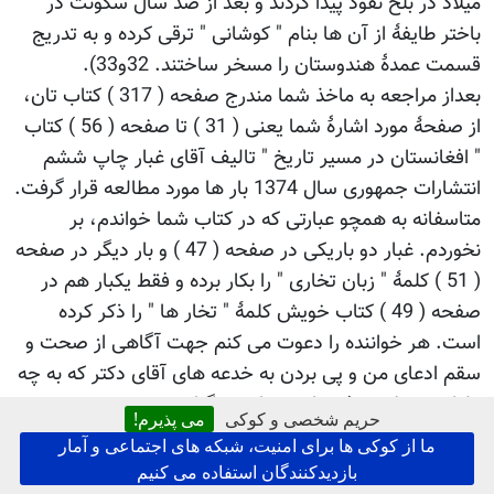
میلاد در بلخ نفوذ پیدا کردند و بعد از صد سال سکونت در
باختر طایفۀ از آن ها بنام " کوشانی " ترقی کرده و به تدریج
قسمت عمدۀ هندوستان را مسخر ساختند. 32و33).
بعداز مراجعه به ماخذ شما مندرج صفحه ( 317 ) کتاب تان،
از صفحۀ مورد اشارۀ شما یعنی ( 31 ) تا صفحه ( 56 ) کتاب
" افغانستان در مسیر تاریخ " تالیف آقای غبار چاپ ششم
انتشارات جمهوری سال 1374 بار ها مورد مطالعه قرار گرفت.
متاسفانه به همچو عبارتی که در کتاب شما خواندم، بر
نخوردم. غبار دو باریکی در صفحه ( 47 ) و بار دیگر در صفحه
( 51 ) کلمۀ " زبان تخاری " را بکار برده و فقط یکبار هم در
صفحه ( 49 ) کتاب خویش کلمۀ " تخار ها " را ذکر کرده
است. هر خواننده را دعوت می کنم جهت آگاهی از صحت و
سقم ادعای من و پی بردن به خدعه های آقای دکتر که به چه
دلیل و منطق حرف های خورا به دیگران نسبت میدهند، به
حریم شخصی و کوکی
می پذیرم!
صفحات کتاب آقای غبار " افغانستان در مسیر تاریخ "
ما از کوکی ها برای امنیت، شبکه های اجتماعی و آمار
مراجعه نمایند.
بازدیدکنندگان استفاده می کنیم