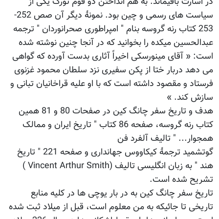
در اسارت باقیماند. به هم انداختن دو قوم تورک یکی از
سیاست های رسمی و چین بود. نمونۀ دیگر آن صص 252-
253 کتاب رنه گروسه بنام " امپراطوری صحرانوردان " ترجمه
عبدالحسین میکده را بخوانید که در آنجا چنین نوشته شده
است: « آقای مینورسکی اخیراً آثاری بدست آورده که گواهی
می دهد دربار ختا از پکن سفیری نزد سلطان محمود غزنوی
فرستاد و مقصود داشته است که با او علیه قراخانیان تبانی و
سازش کند. »
هدف و تاریخ سفر چانگ کین در صفحات 80 و 81 همین
کتاب رنه گروسه، صفحه 86 کتاب " تاریخ ایران و ممالک
همجوار... " تالیف آلفرد فن
گوتشمید ترجمۀ کیکاووس جهانداری و صفحه 221 " تاریخ
هند " به زبان انگلیسی تالیف (Vincent Arthur Smith )
تشریح شده است.
تاریخ سفر چانگ کین به در بار یوچی ها در کلیه منابع
تاریخی تا جائیکه به من معلوم است، قبل از میلاد ثبت شده