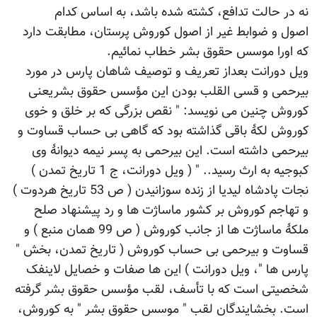
نه در حالت تدافع، کشته شده باشد، به اساس کدام
اصول و ضوابط غیر از اصول کوروش پرستان، مطابقت دارد
که اورا موسس حقوق بشر خطاب نمائیم.
ویل دورانت بعداز تعریف و توصیف شاهان پارس در مورد
بیرحمی و قسی القلب بودن این مؤسس حقوق بشریعنی
کوروش چنین می نویسد: " نقص بزرگی که بر خلق و خوی
کوروش لکۀ باقی گذاشته بود که گاهی بی حساب قساوت و
بیرحمی داشته است. این بیرحمی به پسر نیمه دیوانۀ وی
کبوجیه به ارث رسید.. " ( ویل دورانت، ج 1 تاریخ تمدن )
نجات پادشاه لیدیا از زنده سوزانیدن ( ص 53 تاریخ هردوت )
و تهاجم کوروش بر کشور ماساژت ها و رد پیشنهاد صلح
ملکۀ ماساژت ها از جانب کوروش ( ص 99 همان منبع ) و
قساوت و بیرحمی بی حساب کوروش ( تاریخ تمدن، بخش "
پارس ها "، ویل دورانت ) این ها صفات و خصایل لاینفک
شخصیتی است که با تأسف، لقب مؤسس حقوق بشر گرفته
است. بخشایندگان لقب " موسس حقوق بشر " به کوروش،