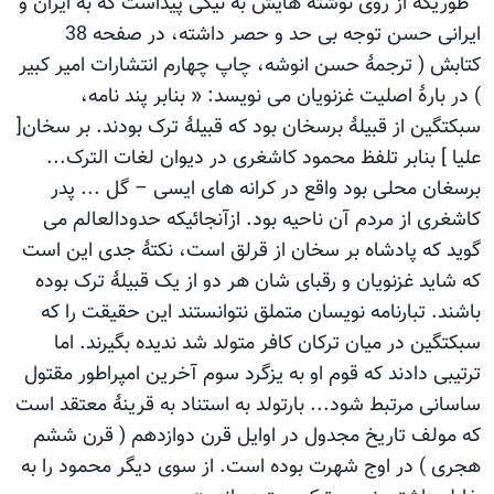
" طوریکه از روی نوشته هایش به نیکی پیداست که به ایران و
ایرانی حسن توجه بی حد و حصر داشته، در صفحه 38
کتابش ( ترجمۀ حسن انوشه، چاپ چهارم انتشارات امیر کبیر
) در بارۀ اصلیت غزنویان می نویسد: « بنابر پند نامه،
سبکتگین از قبیلۀ برسخان بود که قبیلۀ ترک بودند. بر سخان[
علیا ] بنابر تلفظ محمود کاشغری در دیوان لغات الترک...
برسغان محلی بود واقع در کرانه های ایسی – گل ... پدر
کاشغری از مردم آن ناحیه بود. ازآنجائیکه حدودالعالم می
گوید که پادشاه بر سخان از قرلق است، نکتۀ جدی این است
که شاید غزنویان و رقبای شان هر دو از یک قبیلۀ ترک بوده
باشند. تبارنامه نویسان متملق نتوانستند این حقیقت را که
سبکتگین در میان ترکان کافر متولد شد ندیده بگیرند. اما
ترتیبی دادند که قوم او به یزگرد سوم آخرین امپراطور مقتول
ساسانی مرتبط شود... بارتولد به استناد به قرینۀ معتقد است
که مولف تاریخ مجدول در اوایل قرن دوازدهم ( قرن ششم
هجری ) در اوج شهرت بوده است. از سوی دیگر محمود را به