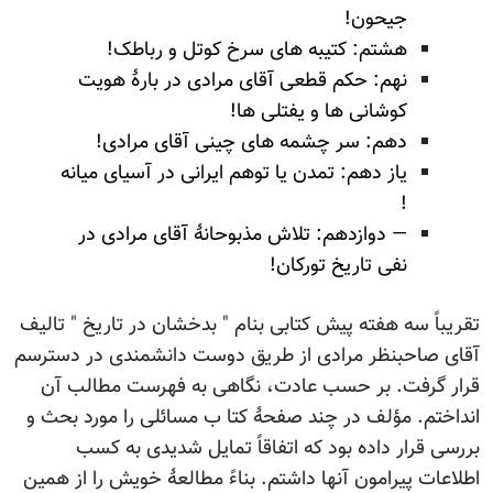
جیحون!
هشتم: کتیبه های سرخ کوتل و رباطک!
نهم: حکم قطعی آقای مرادی در بارۀ هویت
کوشانی ها و یفتلی ها!
دهم: سر چشمه های چینی آقای مرادی!
یاز دهم: تمدن یا توهم ایرانی در آسیای میانه
!
— دوازدهم: تلاش مذبوحانۀ آقای مرادی در
نفی تاریخ تورکان!
تقریباً سه هفته پیش کتابی بنام " بدخشان در تاریخ " تالیف
آقای صاحبنظر مرادی از طریق دوست دانشمندی در دسترسم
قرار گرفت. بر حسب عادت، نگاهی به فهرست مطالب آن
انداختم. مؤلف در چند صفحۀ کتا ب مسائلی را مورد بحث و
بررسی قرار داده بود که اتفاقاً تمایل شدیدی به کسب
اطلاعات پیرامون آنها داشتم. بناءً مطالعۀ خویش را از همین