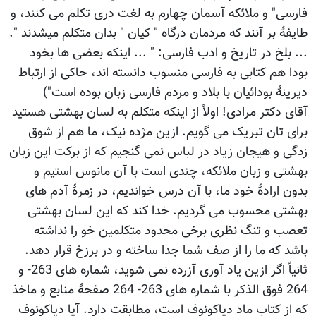
فارسی" و ملائکه آسمان چهارم به لغت دری تکلم می کنند، و
طایفۀ بر آنند که مردمان درگاه " کیان " بدان متکلم میشدند ".
... بلخ در تاریخ و ادب فارسی: " ... اینکه بعضی ها بخود
بودا هم کتابی به فارسی منسوب دانسته اند، حاکی از ارتباط
دیرینۀ بودائیان با بلاد و مردم فارسی زبان بوده است")
آقای دکتر مرادی! اولاً از اینکه متکلم به لسان بهشتی هستید
برای تان تبریک می گویم. ازین مژده نیک، ما هم از شوق
زدگی و هیجان زیاد در لباس نمی گنجیم که از برکت این زبان
بهشتی و زبان ملائکه، چندی است با آن مانوس استیم و
بدون ارادۀ خود ما، با آن درس خواندیم، در زمرۀ آدم های
بهشتی محسوب می گردیم. خدا کند که این لسان بهشتی
تعصب و تنگ نظری برخی محدود متکلمین خو را نداشته
باشد که ما را از صف شما جدا ساخته و در برزخ قرار دهد.
ثانیاً اگر ازین یاد آوری آزرده نمی شوید، شماره های 263- و
264 فوق الذکر با شماره های 263- 264 صفحۀ منابع و ماخذ
که از کتاب ماد دیاکونوف است، مطابقت دارد. آیا دیاکونوف