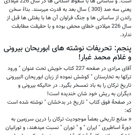
است. و ساسانی ها با سقوط اشکانی ها در سال 226 میلادی
یعنی سه صد (300 ) سال بعد به قدرت میرسند. بناءً سخن
راندن از ساسانی ها و جنگ فراوان آن ها با یفتلی ها قبل از
سال 226 میلادی خطای محض بوده و با حقیقت مطابقت
ندارد.
پنجم: تحریفات نوشته های ابوریحان بیرونی
و غلام محمد غبار!
آقای مرادی در صفحه 227 کتاب خویش تحت عنوان " ورود
ترکها به تخارستان " کوشش نموده از زبان ابوریحان البیرونی
تاریخ ترکان را به باد تمسخر بگیرد. در حالیکه بیرونی و
دیگران به ریش خود شان خندیده است!
در صفحۀ فوق کتاب " تاریخ در بدخشان " نوشته شده است
که:
« منابع تاریخی بعضاً موجودیت ترکان را درین سرزمین به
دورۀ اساطیری " ایران " و " توران " نسبت میدهند، و تورانیان