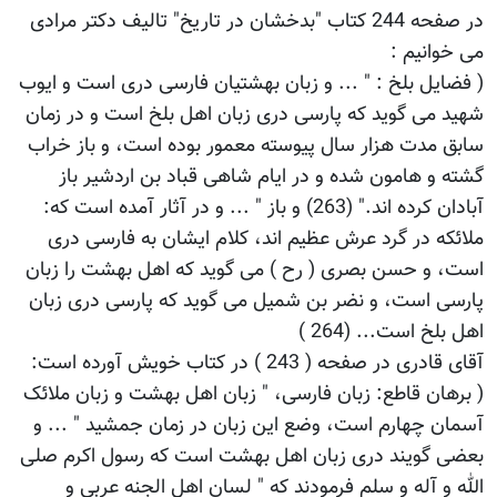
در صفحه 244 کتاب "بدخشان در تاریخ" تالیف دکتر مرادی
می خوانیم :
( فضایل بلخ : " ... و زبان بهشتیان فارسی دری است و ایوب
شهید می گوید که پارسی دری زبان اهل بلخ است و در زمان
سابق مدت هزار سال پیوسته معمور بوده است، و باز خراب
گشته و هامون شده و در ایام شاهی قباد بن اردشیر باز
آبادان کرده اند." (263) و باز " ... و در آثار آمده است که:
ملائکه در گرد عرش عظیم اند، کلام ایشان به فارسی دری
است، و حسن بصری ( رح ) می گوید که اهل بهشت را زبان
پارسی است، و نضر بن شمیل می گوید که پارسی دری زبان
اهل بلخ است... (264 )
آقای قادری در صفحه ( 243 ) در کتاب خویش آورده است:
( برهان قاطع: زبان فارسی، " زبان اهل بهشت و زبان ملائک
آسمان چهارم است، وضع این زبان در زمان جمشید " ... و
بعضی گویند دری زبان اهل بهشت است که رسول اکرم صلی
الله و آله و سلم فرمودند که " لسان اهل الجنه عربی و