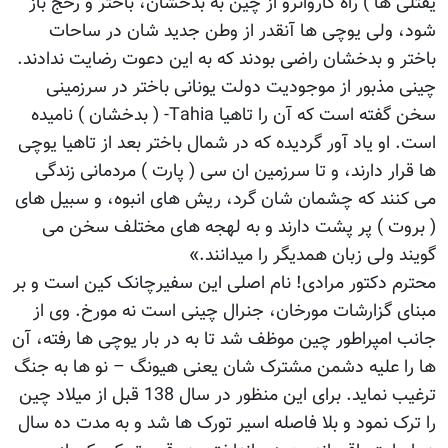
یفتلی ها ) راه کاروانرو از چین به بدخشان، باختر و رخج باز
شود، ولی یوچی ها آنقدر از وطن جدید شان در ساحات
باختر و بدخشان راضی بودند که به این دعوت رضایت ندادند.
چینی مذبور از موجودیت دولت یونانی باختر در سرزمینی
سخن گفته است که آن را تاهیا Tahia- ( بدخشان ) نامیده
است. او یاد آور گردیده که در شمال باختر بعد از تاهیا یوچی
ها قرار دارند، و تا سرزمین ان سی ( پارت ) مردمانی زندگی
می کنند که چشمان شان گرد، ریش های انبوه، و سبیل های
( بروت ) پر پشت دارند و به لهجه های مختلف سخن می
گویند ولی زبان همدیگر را میدانند.»
محترم دکتور مرادی! نام اصلی این سفیرچانک کین است و بر
مبنای گزارشات مورخان، جنرال چینی است نه مورخ. وی از
جانب امپراطور چین موظف شد تا به در بار یوچی ها رفته، آن
ها را علیه دشمن مشترک شان یعنی هیونگ – نو ها به جنگ
ترغیب نماید. برای این منظور در سال 138 قبل از میلاد چین
را ترک نمود و بلا فاصله اسیر تورک ها شد و به مدت ده سال