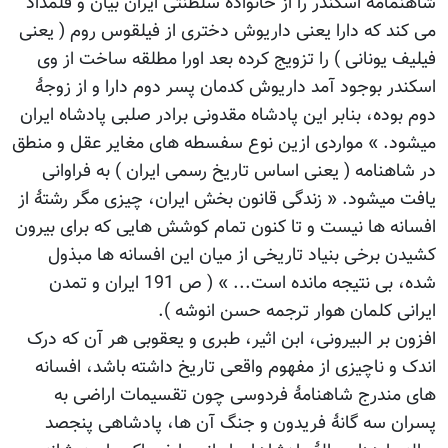
شاهنمامه اسکندر را از خانوادۀ سلطنتی ایران بیان و قلمداد
می کند که دارا یعنی داریوش دختری از فیلقوس روم ( یعنی
فیلیف یونانی ) را تزویج کرده بعد اورا مطلقه ساخت از وی
اسکندر بوجود آمد داریوش کدمان پسر دوم دارا و از زوجۀ
دوم بوده، بنابر این پادشاه مقدونی برادر صلبی پادشاه ایران
میشود. » مواردی ازین نوع سفسطه های مغایر عقل و منطق
در شاهنامه ( یعنی اساس تاریخ رسمی ایران ) به فراوانی
یافت میشود. « زندگی قانون بخش ایران، چیزی مگر رشتۀ از
افسانه ها نیست و تا کنون تمام کوشش هایی که برای بیرون
کشیدن برخی بنیاد تاریخی از میان این افسانه ها مبذول
شده، بی نتیجه مانده است... » ( ص 191 ایران و تمدن
ایرانی کلمان هوار ترجمه حسن انوشه ).
افزون بر البیرونی، ابن اثیر، طبری و یعقوبی هر آن که درک
اندک و ناچیزی از مفهوم واقعی تاریخ داشته باشد، افسانه
های مندرج شاهنامۀ فردوسی چون تقسیمات اراضی به
پسران سه گانۀ فریدون و جنگ آن ها، پادشاهی پنجصد