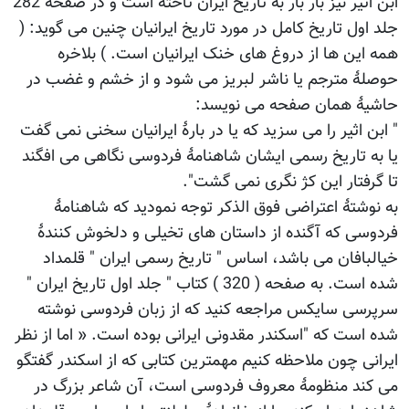
ابن اثیر نیز بار بار به تاریخ ایران تاخته است و در صفحه 282
جلد اول تاریخ کامل در مورد تاریخ ایرانیان چنین می گوید: (
همه این ها از دروغ های خنک ایرانیان است. ) بلاخره
حوصلۀ مترجم یا ناشر لبریز می شود و از خشم و غضب در
حاشیۀ همان صفحه می نویسد:
" ابن اثیر را می سزید که یا در بارۀ ایرانیان سخنی نمی گفت
یا به تاریخ رسمی ایشان شاهنامۀ فردوسی نگاهی می افگند
تا گرفتار این کژ نگری نمی گشت".
به نوشتۀ اعتراضی فوق الذکر توجه نمودید که شاهنامۀ
فردوسی که آگنده از داستان های تخیلی و دلخوش کنندۀ
خیالبافان می باشد، اساس " تاریخ رسمی ایران " قلمداد
شده است. به صفحه ( 320 ) کتاب " جلد اول تاریخ ایران "
سرپرسی سایکس مراجعه کنید که از زبان فردوسی نوشته
شده است که "اسکندر مقدونی ایرانی بوده است. « اما از نظر
ایرانی چون ملاحظه کنیم مهمترین کتابی که از اسکندر گفتگو
می کند منظومۀ معروف فردوسی است، آن شاعر بزرگ در