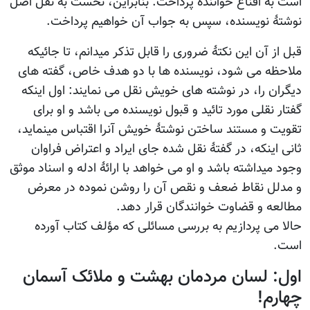
است به اقناع خواننده پرداخت. بنابراین، نخست به نقل اصل
نوشتۀ نویسنده، سپس به جواب آن خواهیم پرداخت.
قبل از آن این نکتۀ ضروری را قابل تذکر میدانم، تا جائیکه
ملاحظه می شود، نویسنده ها با دو هدف خاص، گفته های
دیگران را، در نوشته های خویش نقل می نمایند: اول اینکه
گفتار نقلی مورد تائید و قبول نویسنده می باشد و او برای
تقویت و مستند ساختن نوشتۀ خویش آنرا اقتباس مینماید،
ثانی اینکه، در گفتۀ نقل شده جای ایراد و اعتراض فراوان
وجود میداشته باشد و او می خواهد با ارائۀ ادله و اسناد موثق
و مدلل نقاط ضعف و نقص آن را روشن نموده در معرض
مطالعه و قضاوت خوانندگان قرار دهد.
حالا می پردازیم به بررسی مسائلی که مؤلف کتاب آورده
است.
اول: لسان مردمان بهشت و ملائک آسمان
چهارم!