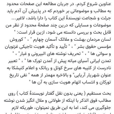
عناوین شروع کردم. در جریان مطالعه این صفحات محدود
به مطالب و موضوعاتی بر خوردم که در پذیرش آن آدم باید
جرئت و شجاعت نویسندۀ این کتاب را دارا باشد، لاغیر...
موضوعات و مسایلی که درین چند صفحۀ محدود از نظر من
قابل بحث و بررسی دانسته می شود، ازین قرار است: "
لسان مردمان بهشت و ملائک آسمان چهارم " ، " کوروش
مؤسس حقوق بشر " ، " تأیید و تأکید هویت تاجیکی غزنویان
و سواتی ها " ، " تحریف نوشته های البیرونی و غبار" ، "
تمدن ایرانی آسیای میانه پیش از آمدن تورک ها " ، " تعبیر
نادرست از کتیبه های سرخ کوتل و رباتک و اعلام کنیشکا به
عنوان شهریار آریایی" و بالاخره مهمتر از همه " نفی تاریخ
تورکان و انتساب اتهام هویت سازی به آن ها "
بحث مستقیم ( یعنی بدون نقل گفتار نویسندۀ کتاب ) روی
مطالب فوق الذکر با اینکه از طولانی و ملال انگیز شدن نوشته
جلوگیری می کند، اما به این طریق نمیتوان، طوریکه لازم