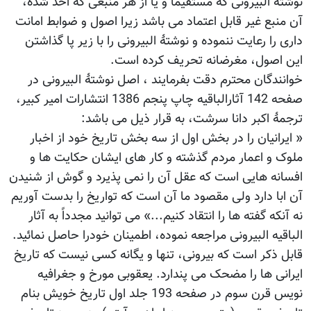
نوشتۀ البیرونی که مستقیماً و یا از هر منبعی که اخذ شده،
آن منبع غیر قابل اعتماد می باشد زیرا اصول و ضوابط امانت
داری را رعایت ننموده و نوشتۀ البیرونی را با زیر پا گذاشتن
این اصول، مغرضانه تحریف کرده است.
خوانندگان محترم دقت بفرمایند ، اصل نوشتۀ البیرونی در
صفحه 142 آثارالباقیه چاپ پنجم 1386 انتشارات امیر کبیر،
ترجمۀ اکبر دانا سرشت، به قرار ذیل می باشد:
« ایرانیان را در بخش اول از سه بخش تاریخ خود از اخبار
ملوک و اعمار مردم گذشته و کار های ایشان حکایت ها و
افسانه هایی است که عقل آن را نمی پذیرد و گوش از شنیدن
آن ابا دارد ولی مقصود ما آن است که تواریخ را بدست آوریم
نه آنکه گفته ها را انتقاد کنیم...» می توانید مجدداً به آثار
الباقیه البیرونی مراجعه نموده، اطمینان خودرا حاصل نمائید.
قابل ذکر است که بیرونی، تنها و یگانه کسی نیست که تاریخ
ایرانی ها را مضحک می پندارد. یعقوبی مورخ و جغرافیه
نویس قرن سوم در صفحه 193 جلد اول تاریخ خویش بنام