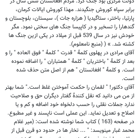
دولت مرکزی بود جنگ کرد. مردم افغانستان شش سال در
برابر سپاه کوروش جنگیدند. مهذا کوروش ایالات کرمان،
پارتیا، باختر، ستاگیدیا ( هزاره جات )، سیستان، بلوچستان و
گندهارا را تسخیر و در کاپیسا جنگ های سختی نمود. مگر
خودش نیز در سال 539 قبل از میلاد در یکی ازین جنگ ها
کشته شد. » ( (منبع نامعلوم).
آقای مرادی در پهلوی کلمۀ " قدرت " کلمۀ " فوق العاده " را و
بعد از کلمۀ " باختریان " کلمۀ " همتباران " را اضافه نموده
است. و کلمۀ " افغانستان " هم از اصل متن حذف شده
است.
آقای دکتور! " لقمان را حکمت آموختن غلط است." شما بهتر
از من می دانید که نقل کنندۀ گفتار دیگران حق و صلاحیت
ندارد جملات نقلی را حسب دلخواه خود اضافه و کم و یا
اصلاح و تعدیل نماید. این عملی است ناپسند و غیر مطبوع.
در صفحه (163 ) کتاب شما نوشته شده است: (میر غلام
محمد غبار مینویسد: " ... تخار ها در حدود دو قرن قبل از