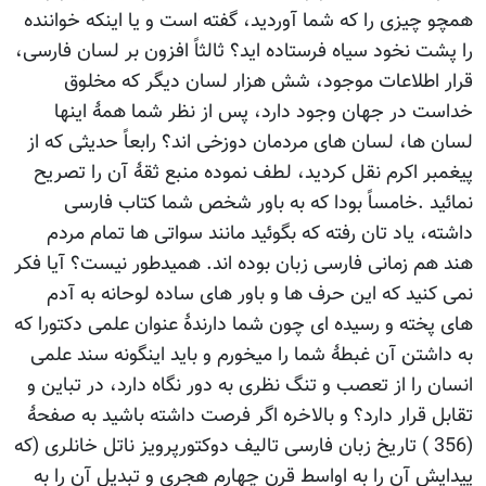
همچو چیزی را که شما آوردید، گفته است و یا اینکه خواننده
را پشت نخود سیاه فرستاده اید؟ ثالثاً افزون بر لسان فارسی،
قرار اطلاعات موجود، شش هزار لسان دیگر که مخلوق
خداست در جهان وجود دارد، پس از نظر شما همۀ اینها
لسان ها، لسان های مردمان دوزخی اند؟ رابعاً حدیثی که از
پیغمبر اکرم نقل کردید، لطف نموده منبع ثقۀ آن را تصریح
نمائید .خامساً بودا که به باور شخص شما کتاب فارسی
داشته، یاد تان رفته که بگوئید مانند سواتی ها تمام مردم
هند هم زمانی فارسی زبان بوده اند. همیدطور نیست؟ آیا فکر
نمی کنید که این حرف ها و باور های ساده لوحانه به آدم
های پخته و رسیده ای چون شما دارندۀ عنوان علمی دکتورا که
به داشتن آن غبطۀ شما را میخورم و باید اینگونه سند علمی
انسان را از تعصب و تنگ نظری به دور نگاه دارد، در تباین و
تقابل قرار دارد؟ و بالاخره اگر فرصت داشته باشید به صفحۀ
(356 ) تاریخ زبان فارسی تالیف دوکتورپرویز ناتل خانلری (که
پیدایش آن را به اواسط قرن چهارم هجری و تبدیل آن را به