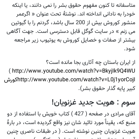
متاسفانه تا کنون مفهوم حقوق بشر را نمی دانند، یا اینکه
خودرا به نادانی انداخته اند. نوشتۀ تحت عنوان « اگرعمر
منشور کوروش بیش از 200 سال باشد، گردنم را با گیوتین
می زنم » در سایت گوگل قابل دسترسی است. جهت آگاهی
بیشتر از صفات و خصایل کوروش به یوتیوب زیر مراجعه
شود.
از ایران باستان چه آثاری بجا مانده است؟
)
http://www.youtube.com/watch?v=BkyjIk9Q4WU
http://www.youtube.com/watch?v=L0j1yorCojIکورش
کبیر پایه گذار حقوق بشر).
سوم : هویت جدید غزنویان!
آقای مرادی در صفحه ( 427 ) کتاب خویش با استفاده از دو
منبع که، یقیناٌ مورد تائید شان نیز واقع گردیده است، در بارۀ
هویت غزنویان چنین نوشته است. ( در طبقات ناصری چنین