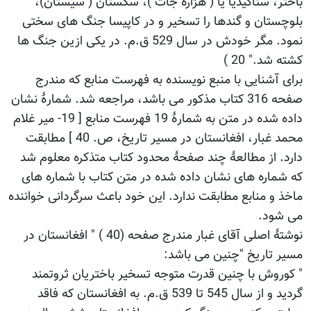
باختر، ستاگیدیا یا ( هزاره جات )، سکستان ( سیستان)،
بلوچستان و گندها را تسخیر و در کاپیسا جنگ های سختی
نمود. مگر خودش در سال 529 ق.م. در یکی ازین جنگ ها
کشته شد." 20 )
برای آشنایی با منبع نویسنده به فهرست منابع که مندرج
صفحه 316 کتاب مذکور می باشد، مراجعه شد. شمارۀ نشان
داده شده در متن به شمارۀ 19 فهرست منابع [ 19- میر غلام
محمد غبار، افغانستان در مسیر تاریخ، ص. 40 ] مطابقت
دارد. از مطالعۀ چند صفحۀ محدود کتاب متذکره معلوم شد
که شماره های نشان داده شده در متن کتاب با شماره های
ماخذ و منابع مطابقت ندارد. این خود باعث سرگردانی خواننده
می شود.
نوشتۀ اصلی آقای غبار مندرج صفحه (40 ) " افغانستان در
مسیر تاریخ "چنین می باشد:
" کوروش با چنین قدرت متوجه تسخیر باختریان ثروتمند
گردید و از سال 545 تا 539 ق.م. به افغانستان که فاقد