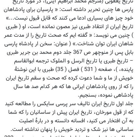
تاریخ یعقوبی (مترجم محمد ابراهیم آیتی)، در مورد تاریخ
پارس ها چنین تحریر داشته است: « پارسیان برای پادشاهان
خود چیز های بسیاری ادعا می کنند که قابل قبول نیست...»
تاریخ ایران از انتقاد طبری نیز مصون نمانده است، او ( طبری
) چنین می نویسد: « گفته ایم که صحت تاریخ را از مدت عمر
شاهان ایران توان شناخت.» ( عنوان: سخن ار پادشاه پارسی
بابل پس از منوچهر ص 367 جلد دوم محمد بن جریر طبری
– تاریخ طبری یا تاریخ الرسل و الملوک ترجمه ابوالقاسم
پاینده، )، صفحه ( 531 ) فصل ( 35) طبری با این نوشتۀ
خویش از ما و شما دعوت کرده که صحت و سقم تاریخ ایران
را که از روی پادشاهان ایرانی ها که هر کدام صد ها سال
پادشاهی نموده، بسنجیم.
جلد اول تاریخ ایران تالیف سر پرسی سایکس را مطالعه کنید
که از قول مورخان، تاریخ ایران پیش از ساسانیان را که شما
به آن افتخار می کنید، افسانه دانسته و در بارۀ اصلیت
ساسانی ها نیز شک و تردید خویش را پنهان نداشته است.