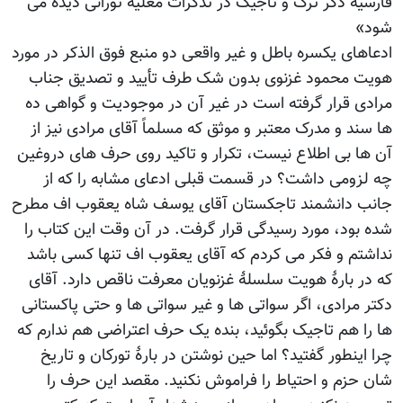
فارسیه ذکر ترک و تاجیک در تذکرات مغلیه تورانی دیده می
شود»
ادعاهای یکسره باطل و غیر واقعی دو منبع فوق الذکر در مورد
هویت محمود غزنوی بدون شک طرف تأیید و تصدیق جناب
مرادی قرار گرفته است در غیر آن در موجودیت و گواهی ده
ها سند و مدرک معتبر و موثق که مسلماً آقای مرادی نیز از
آن ها بی اطلاع نیست، تکرار و تاکید روی حرف های دروغین
چه لزومی داشت؟ در قسمت قبلی ادعای مشابه را که از
جانب دانشمند تاجکستان آقای یوسف شاه یعقوب اف مطرح
شده بود، مورد رسیدگی قرار گرفت. در آن وقت این کتاب را
نداشتم و فکر می کردم که آقای یعقوب اف تنها کسی باشد
که در بارۀ هویت سلسلۀ غزنویان معرفت ناقص دارد. آقای
دکتر مرادی، اگر سواتی ها و غیر سواتی ها و حتی پاکستانی
ها را هم تاجیک بگوئید، بنده یک حرف اعتراضی هم ندارم که
چرا اینطور گفتید؟ اما حین نوشتن در بارۀ تورکان و تاریخ
شان حزم و احتیاط را فراموش نکنید. مقصد این حرف را