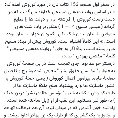
در سطر اول صفحه 156 کتاب تان در مورد کوروش آمده که:
« بر اساس روایت مذهبی مسیحی خداوند می گوید، که من
دست راست کوروش را افراشته ام، او دولت ها را مطیع
گرداند ( عیسی مسیح 14 – 1 ) متکی بر یادداشت های
مورخین باستان بدون شک یکی ازگمردان جهان باستان بوده
است. » این کاملاً اشتباه است. کوروش پیش از میلاد مسیح
می زیسته است، بناءً اگر به جای " روایت مذهبی مسیحی "
کلمۀ " مذهبی یهودی " بیاید،
درستتر خواهد بود. جای تعجب است در ین صفحۀ کوروش
به عنوان " مؤسس حقوق بشر " معرفی شده وشرح و تفصیل
صفحۀ مابعد پیرامون اعمال کوروش ( یعنی حملۀ کوروش به
کشور ماساژت ها و رد پیشنهاد صلح ملکۀ ماساژت ها از
طرف کوروش و کشته شدن "مؤسس حقوق بشر" درین جنگ
) به طور غیر مستقیم این لقب از او زایل ساخته شده است.
پادشاه خون آشامی که در میدان نبرد، آن هم درحالت تهاجم
و تجاوز به یک کشوری که از طرف یک زن بهادر اداره میشد، و