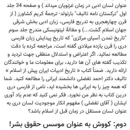
عنوان لسان ادبی در زمان غزنویان میداند ) و صفحه 34 جلد
اول "ترکستان نامه تالیف" بارتولد- ترجمۀ کریم کشاورز ( از
قرن چهارهجری به تدریج فارسی، زبان ادبی بخش شرقی
جهان اسلام گشت...) و مقالۀ لیتونیسکی مندرج جلد سوم
"تاریخ تمدن آسیای مرکزی" که تاریخ پیدایش زبان فارسی
دری را قرن یازده میلادی گفته است، مراجعه کرده با دقت
مطالعه نمائید. اگر اعتراض و استدلال منطقی جهت تردید و
تکذیب گفته های آن ها دارید، برای معلومات ما و خوانندگان
ارائه دارید. ضمناً کتاب « تاریخ ادبیات ایران پیش از اسلام »
تالیف دکتر احمد تفضلی دانشمند ایرانی را مطالعه کنید. شما
که همه چیز را به ایرانی ها بخشیده اید، نامی از فارسی دری
درین کتاب به نظر من نخورد. فکر نمی کنید که عدم یاد آوری
ایشان ( آقای تفضلی ) مفهوم انکار موجودیت لسان دری به
عنوان لسان مستقل در زمان قبل از اسلام باشد؟
دوم: کووش به عنوان موسس حقوق بشر!