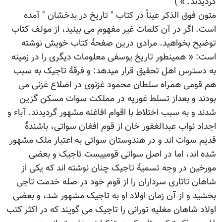
گردیدند. » )
متون فوق الذکر عیناً در کتاب " تاریخ در بدخشان " آمده
است. اگر در آن کلمات غیر مفهوم می بینید، از مولف کتاب
توضیح بخواهید. مرادی درین صفحۀ کتاب خویش نوشته
است: « همینطور تاریخ یوسفی معلومات دیگری را در زمینه
به دسترس اهل تحقیق قرار میدهد: و فرقۀ تاجیک به سبب
هم قومی همراه سلطان محمود غزنوی در اضلاع غزنی می
بودند و بعداز تسلط غوریه در مملکت سوات مسکن گزین
شدند و به سبب اختلاط با اقوام افاغنه مشهور گردیدند. آباء و
اجداد نواب عبدالغفور خان از قوم افغان سواتی، باشندۀ
قدیم سوات اند و در هندوستان سواتی به اعتبار ملک مشهور
شده اند، اما در اصل سواتی قومییست تاجیک و بعضی
مورخین در وجه تسمیۀ تاجیک چنان نوشته اند که یکی از
شاهان تاتاری سرداران را از قوم خود در صله خدمت تاجی
بخشید و از آن زمان اولاد او به تاجیک مشهور شد، و بعضی
اولاد شاهان مغلیه تورانی را تاجیک می گویند که در اکثر کتب