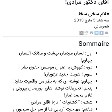
آقای دکتور مرادی!
غلام سخی سخا
سه شنبه5 مارچ 2013
همرسانی
Sommaire
اول: لسان مردمان بهشت و ملائک آسمان
چهارم!
دوم: کووش به عنوان موسس حقوق بشر!
سوم : هویت جدید غزنویان!
چهارم: نوشته ای که به نظر من واقعیت ندارد!
پنجم: تحریفات نوشته های ابوریحان بیرونی و
غلام محمد غبار!
ششم: " کشفیات " تازۀ آقای مرادی!
هفتم: مهاجرت آریایی ها از سواحل سیحون و