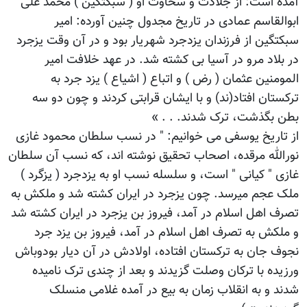
آمده است: از جلادت و سخاوت او ( سبکتگین ) محمد علی
ابوالقاسم عمادی در تاریخ مجدول چنین آورده: امیر
سبکتگین از فرزندان یزدجرد شهریار بود و در آن وقت یزجرد
در بلاد مرو در آسیا بی کشته شد. در عهد خلافت امیر
المومنین عثمان ( رض ) و اتباع ( اشیاع ) یزد جرد به
ترکستان افتاد(ند) و با ایشان قرابتی کردند و چون دو سه
بطن بگذشت، ترک شدند. . . »
از تاریخ یوسفی می خوانیم: " در نسب سلطان محمود غازی
نورالله مرقده، اصحاب تحقیق نوشته اند، که نسب آن سلطان
غازی " کیانی " است، و سلسله نسب او به یزدجرد ( یزگرد )
ملک عجم میرسد. چون یزجرد در ایران کشته شد و ملکش به
تصرف اهل اسلام در آمد، فیروز بن یزجرد در ایران کشته شد
و ملکش به تصرف اهل اسلام در آمد، فیروز بن یزد جرد
نجوف جان به ترکستان افتاده، اولادش در آن دیار بودوباش
ورزیده با ترکان وصلت گزیدند و بعد از چندی ترک نامیده
شدند و به انقلاب زمان به بیع در آمده غلامی منسلک