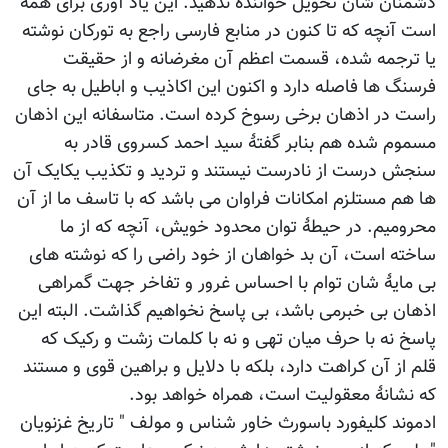
دشمنان شان تحویل خواننده ندهید. این یاد آوری برای همه
است آنچه که تا کنون در منابع فارسی راجع به تورکان نوشته
یا ترجمه شده، قسمت اعظم آن مغرضانه و از حقیقت
فرسنگ ها فاصله دارد و اکنون این اکاذیب و اباطیل به جای
راست در اذهان برخی رسوخ کرده است. متاسفانه این اذهان
مسموم شده هم بنابر گفتۀ سید احمد کسروی قادر به
سنجش درست از نادرست نیستند و تردید و تکذیب یکایک آن
ها هم مستلزم امکانات فراوان می باشد که با تاسف ما از آن
محرومیم. در حیطۀ توان محدود خویش، آنچه که از ما
ساخته است، آن بد خواهان از خود راضی را که نوشته های
بی مایۀ شان توام با احساس غرور و تفاخر جهت گمراهی
اذهان بی خبرمی باشد، بی پاسخ نخواهیم گذاشت. البته این
پاسخ نه با حرف میان تهی و نه با کلمات زشت و رکیک که
قلم از آن کراهت دارد، بلکه با دلایل و براهین قوی و مستند
که نشانۀ معقولیت است، همراه خواهد بود.
ادموند کلیفورد باسورث خاور شناس و مولف " تاریخ غزنویان