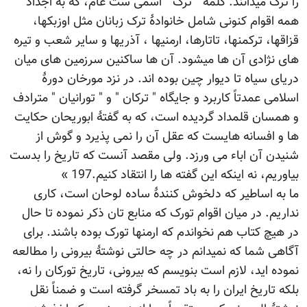
را ترک میدانند. کلمۀ " ترک " اسمی ست عام، که به اجداد
همه اقوام کنونی شامل خانوادۀ ترک زبانان مثل اوزبکها،
قزاقها، ترکمنها، تاتارها، ارمنیها ، آذریها و سایر شعب و تیره
های نژادی آن ها میشود. آن ها ساکنین سرزمین های میان
دریای سیاه تا دیوار چین بوده اند. در نزد مورخان دورۀ
اسلامی عمدتاً کاربرد و جایگاه " ترکان " و " تورانیان " مترادف
و همسان قلمداد گردیده است، که به گفتۀ ابوریحان حکایت
ها و افسانه هایست که عقل آن را نمی پذیرد و گوش از
شنیدن آن اباء می ورزد. ولی مقصد آنست که تاریخ را بدست
بیاوریم، نه اینکه این گفته ها را انتقاد کنیم.197 »
ما به اساطیر که دلخوش کنندۀ ساده لوحان است، کاری
نداریم. در میان اقوام تورک که منابع تان ذکر نموده تا حال
در هیچ کتاب هم نخواندم که ارمنها تورک بوده باشند. برای
آگاهی شما که نمیدانم در چه حالتی نوشتۀ بیرونی را مطالعه
نموده اید، لازم است بنویسم که بیرونی، تاریخ تورکان را نه،
بلکه تاریخ ایران را به باد تمسخر گرفته است و ضمناً نقل