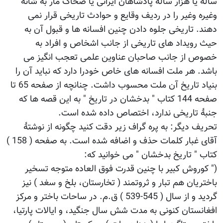
ساله یا هزار سالۀ پادشاهان ایرانی یا ضحاک مار به شانه
وغیره وغیر را در ردیف وقایع و حوادث تاریخی قرار نمی
دهند. تاریخی جلوه دادن چنین افسانه ها و قبول آن به
حیث رویداد های تاریخی از جانب اشخاص و افراد به
خصوص از جانب صاحبان عناوین علمی تعجب انگیز می
باشد. هر ملت افسانه های خاص خودرا دارد که نباید آن را
بنیاد تاریخ آن ملت محسوب داشت. چنانچه از صفحه 65 تا
صفحه 144 کتاب " بدخشان در تاریخ " به این قصه ها که
جنبۀ تاریخی ندارد، اختصاص داده شده است.
تحریف دیگر: به پره گراف زیر دقت کنید چگونه از نوشتۀ
آقای غبار کلمات حذف و اضافه شده است. به صفحه ( 158 )
کتاب " تاریخ بدخشان " می خوانید که:
(" کوروش کبیر با چنین قدرت فوق العاده متوجه تسخیر
باختریان هم تبار و ثروتمند ( تخارستان، بلخ و سغد ) نیز
گردید و از سال ( 545-539 ) ق.م. در ساحات باختر و مرکز
افغانستان کنونی به مدت شش سال جنگید، و ایالات پارتیا،