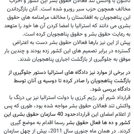
تاکنون با واکنش تند فعالان حقوق بشر این کشور و احزاب
مخالف همچون حزب سبر روبرو شده است. آنان بازگرداندن
این پناهجویان به افغانستان را مخالف مرامنامه های حقوق
بشری می دانند که استرالیا با امضا کردن آن ها خود را متهعد
به رعایت حقوق بشر و حقوق پناهجویان کرده است.
پیش از این نیز بارها فعالان حقوق بشر دست به اعتراض
گسترده در برابر تصمیم های این کشور زده بودند و چندین بار
موفق به جلوگیری از بازگشت اجباری پناهجویان شدند.
در برخی از موارد نیز دادگاه های استرالیا دستور جلوگیری از
بازگشت پناهجویان را صادر کرده تا دوسیه ی آنان توسط
دادگاه بررسی شود.
قرارداد شرم آور رژيم کرزی با دولت استرالیا نیز بی درنگ با
واکنش تند فعالان حقوق بشر مواجه شده بود، طوری که پس
از اعلام امضای این قرارداد
حدود 40 سازمان حقوق بشری این
کشور و ده ها فعال حقوق بشر
رسما اقدام به موضع گیری
کردند. در همان ماه جنوری سال 2011، بیش از چهل سازمان