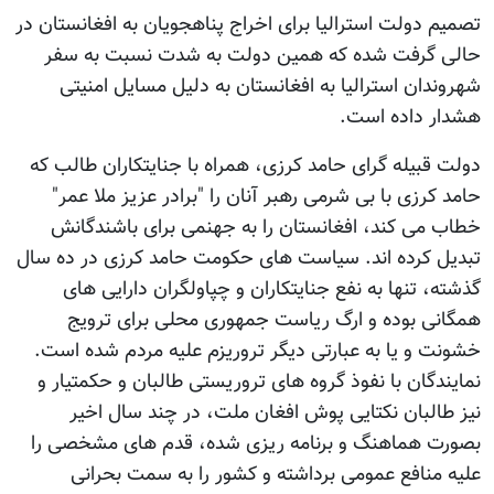
تصمیم دولت استرالیا برای اخراج پناهجویان به افغانستان در
حالی گرفت شده که همین دولت به شدت نسبت به سفر
شهروندان استرالیا به افغانستان به دلیل مسایل امنیتی
هشدار داده است.
دولت قبیله گرای حامد کرزی، همراه با جنایتکاران طالب که
حامد کرزی با بی شرمی رهبر آنان را "برادر عزیز ملا عمر"
خطاب می کند، افغانستان را به جهنمی برای باشندگانش
تبدیل کرده اند. سیاست های حکومت حامد کرزی در ده سال
گذشته، تنها به نفع جنایتکاران و چپاولگران دارایی های
همگانی بوده و ارگ ریاست جمهوری محلی برای ترويج
خشونت و یا به عبارتی دیگر تروريزم علیه مردم شده است.
نمایندگان با نفوذ گروه های تروریستی طالبان و حکمتیار و
نیز طالبان نکتایی پوش افغان ملت، در چند سال اخیر
بصورت هماهنگ و برنامه ریزی شده، قدم های مشخصی را
علیه منافع عمومی برداشته و کشور را به سمت بحرانی