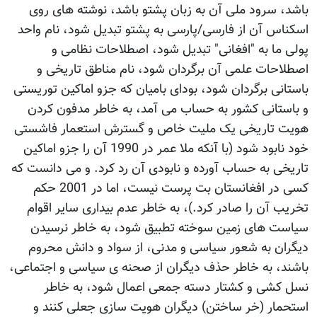
باشد، سرود ملی آن به زبان پشتو باشد، نوشته های روی
اسکناس آن از فارسی/پارسی به پشتو تبدیل شود، نام واحد
پولی ما به "افغانی" تبدیل شود، اصطلاحات نظامی و
اصطلاحات علمی آن برگردان شود، نام مناطق تاریخی و
باستانی برگردان شود، بودای بامیان که جزو اماکین توریستی
و باستانی کشور به حساب می آمد، به خاطر مدفون کردن
هویت تاریخی یک ملیت خاص و گسترش استعمار فاشستی
خود نابود شود (با آنکه ملا عمر در 1990 آن را جزو اماکین
تاریخی به حساب آورده و نابودی آن رد کرد. و می دانست که
کسی در افغانستان بت پرست نیست، اما در 2001 حکم
تخریب آن را صادر کرد.)، به خاطر عدم بیداری سایر اقوام
سیاست های زمین سوخته تطبیق شود، به خاطر نرسیدن
دیگران به شعور سیاسی و مدنی، از سواد و دانش محروم
باشند، به خاطر حذف دیگران از صحنه ی سیاسی و اجتماعی،
نسل کشی و کشتار دسته جمعی اعمال شود، به خاطر
استحمار (خر ساختن) دیگران هویت سازی جعلی کنند و