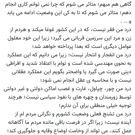
گاهی هم مبهم؛ متاثر می شوم که چرا نمی توانم کاری انجام
دهم؛ متاثر می شوم که تا به کی این وضعیت ادامه می یابد
و... .
درد من فقر نیست، که در این کشور غوغا می‎کند و هردم از
زن و مرد این سرزمین قربانی می گیرد؛ زیرا این خود معلول
عوامل دیگری است که بعدا پرداخته خواهد شد؛
درد من انفجار و انتحار نیست؛ زیرا می‎ دانیم که این عملکرد
به نحوی مهندسی شده است و توام با اعتقاد شدید و افراطی
دینی صورت می گیرد یا واضح‎تر بگویم این عملکرد عقلانی
نیست و با محاسبه ‎ی عقل انجام نمی شود؛
درد من چور، چپاول، غارت و غصب اماکن دولتی و غیر دولتی
توسط زورمندان و چهره های با نفوذ سیاسی نیست؛ هرچند
توجیه خیلی منطقی برای آن ندارم؛
درد من تشنج فعلی وضعیت کشورم و نگرانی مردم ام از
آینده نیست؛ زیرا اگر در فرصت باقی مانده مردم ما آگاهانه
عمل کنند، می تواند از وخامت اوضاع وقایه و جلوگیری کند؛