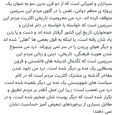
سرداران و امیرانی است که از دو قرن بدین سو به عنوان یک
پروژه ‎ی منظم دولتی، نفس را در گلوی مردم این سرزمین
متوقف کرده اند، درد من محرومیت تاریخی اکثریت مردم این
سرزمین است که خواسته یا خواسته در دام غداران و
خونخواران تاریخ این کشور گرفتار شده اند و دست و پا زدن
یاد شان رفته است. یا اینکه به قول بعضی ها "اهلی" شده اند
و دیگر هوای پریدن را در سر نمی پروراند. درد من منسوخ
شدن هویت فرهنگی، تاریخی، دینی و زبانی مردم این
سرزمین است که لگدمال اندیشه های فاشستی و قرون
وسطایی یک عده‎ ی دیگر شده است، درد من نابود شدن
مفاخر گذشته ‎ی مشترک اکثریت مردم است که در کام
سیاست های شووینستی یک عده یی دیگر بلعیده شده است.
درد من تعصب است؛ زیرا این عمل آنقدر بر مردم تطبیق و
تکرار شده است که دیگر پوست شان ضخیم شده است، و در
مقابل بسیاری از برخوردهای تبعیض آمیز حساسیت نشان
نمی دهند؛