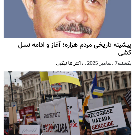
پيشينه تاريخی مردم هزاره؛ آغاز و ادامه نسل
کشی
يكشنبه7 دسامبر 2025
,
داکتر ثنا نیکپی