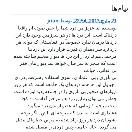
پيام‌ها
21 مارچ 2013, 22:54
,
توسط
jrian
نویسنده ای عزیز من درد شما را حس نموده ام واقعآ
دردناک است. این درد ها در هر سرزمین وجود دارد این
درد ها درمان ندارد.خصوصآ در افغانستان که دوای هر
درد نزد سر دمداران قدرت قرار دارد این درد ها
مرحمی هم ندارد از این درد ها دیوار ضخیم ساخته شده
است که منجر به سر طان خواهد شد دیوار های فقر ,
بی عداتی , خیانت
بی باوری , بی اعتمادی , سوی استفاده , سرفت, دزدی
, چپاول این ها همه درد های یک جامعه است که هر روز
دیوارهای ضخیم بی باروی را در جامعه پدید اورده است
چطور می توان به این درد هم مرحم گذاشت ؟ کجا
ست مرحم ؟ زمانی که عضو از بدن درد میگیرد
هشداری است به بدن که متوجه ای باش , اگر توجه
نشود ان درد هر روز زیاد شده به مرض خطرناک تبدیل
می گردد , حال جامعه چنین دردی را متقبل شده