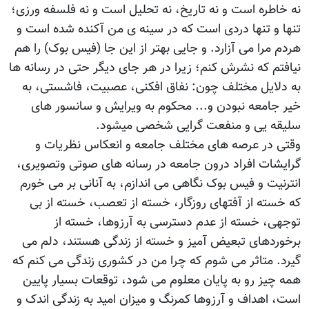
نه خاطره است و نه تاریخ، نه تحلیل است و نه فلسفه ورزی؛
تنها و تنها دردی است که در سینه‎ ی من آکنده شده است و
هردم مرا می آزارد. و جایی بهتر از این جا (فیس بوک) را هم
نیافتم که نشرش کنم؛ زیرا در هر جای دیگر حتی در رسانه ها
به دلایل مختلف چون: نفاق افکنی، عصبیت، فاشستی، به
خیر جامعه نبودن و... محکوم به ویرایش و سانسور های
سلیقه یی و منفعت گرایی شخصی می‎شود.
وقتی در عرصه های مختلف جامعه و انعکاس نظریات و
گرایشات افراد درون جامعه در رسانه های صوتی وتصویری،
انترنیت و فیس بوک نگاهی می اندازم، به آنانی بر می خورم
که خسته از آفتهای روزگار، خسته از تعصب، خسته از بی
توجهی، خسته از عدم دسترسی به آرزوها، خسته از
برخوردهای تبعیض آمیز و خسته از زندگی هستند، دلم می
گیرد. متاثر می شوم که چرا من در کشوری زندگی می کنم که
همه چیز رو به پایان معلوم می شود، توقعات بسیار پایین
است، اهداف و آرزوها کمرنگ و میزان امید به زندگی اندک و