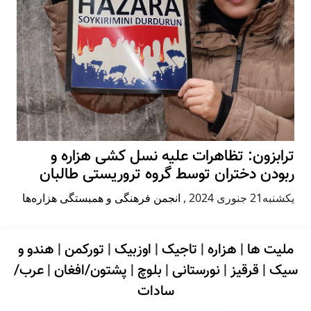
ترابزون: تظاهرات علیه نسل کشی هزاره و
ربودن دختران توسط گروه تروریستی طالبان
يكشنبه21 جنوری 2024
,
انجمن فرهنگی و همبستگی هزاره‌ها
ملیت ها
|
هزاره
|
تاجیک
|
اوزبیک
|
تورکمن
|
هندو و
سیک
|
قرقیز
|
نورستانی
|
بلوچ
|
پشتون/افغان
|
عرب/
سادات