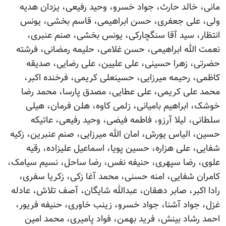
مانی، خالد حارث، جواد خسرو، وحید رفیعی، یزدان هدیه
ولی، علی جعفری، حسن ابراهیمی، قاسم بخشی، یونس
انتظار، سید آقا سنگچارکی، یونس بخشی، صنم عنبری،
نعمت الله ابراهیمی، حسن غلامی، حلیمه رمضانی، فرشته
حضرتی، زهرا حسینی، علی علیین، علی رضایی، صدیقه
کاظمی، رحیمه میرزایی، حسینعلی کریمی، فرخنده اکبر،
محمد علی کریمی، علی عطایی، مصدق پارسا، محمد رضا
خوشک، ابراهیم بامیانی، زلمی کاوه، هلن فرمان، هیلی
سلطانی، لیلا آرزو، فاطمه فیضی، وحید رفیعی، عاتیکه
حسین، الیاس یورش، امان الله میرزایی، صنم عنبرین، زکیه
شفایی، علی هزاره، حسین پویا، اسماعیل علیزاده، رقیه
علوی، رضا سپهری، حنیفه نفس، رضا ساحل، نسیم سیامک،
کامران شفایی، امنه حسنی، محمد آغا زکی، زکریا سفری،
رادا اکبر، صابر دهقان، عبدالله شایگان، آصف تلاش، عادله
غزل، جواد آشنا، جواد خسرو، زینب خاوری، حنیفه فریور،
احمد رشاد بینش، فرید بهمن، فواد پامیری، محمد امین