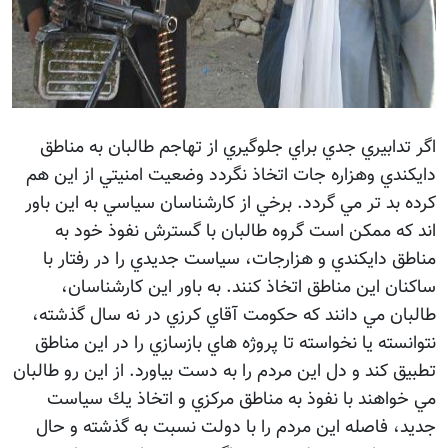
اگر تدابيري جدي براي جلوگيري از تهاجم طالبان به مناطق
دايكندي وهزاره جات اتخاذ نگردد وضعيت امنيتي از اين هم
کرده بد تر مي گردد. برخي از كارشناسان سياسي به اين باور
اند كه ممكن است گروه طالبان با گسترش نفوذ خود به
مناطق دايكندي و هزارجات، سياست جديدي را در رفتار با
ساكنان اين مناطق اتخاذ كنند. به باور اين كارشناسان،
طالبان مي دانند كه حكومت آقاي كرزي در نه سال گذشته،
نتوانسته يا نخواسته تا پروژه هاي بازسازي را در اين مناطق
تطبيق كند و دل اين مردم را به دست بياورد. از اين رو طالبان
مي خواهند با نفوذ به مناطق مركزي و اتخاذ يك سياست
جديد، فاصله اين مردم را با دولت نسبت به گذشته و حال