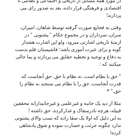
در مورد همۀ مسایل از تاریخی و اجتماعی و نظامی تا
اقتصادی و فرهنگی قرار داده، بعد به صدور رای می
پردازند!
وقتی به فجایع صورت گرفته توسط شاهان، امیران،
سران، سرداران و در مجموع حکام " پشتونی " در
ازمنۀ تاریخی اشارتی میرود، ولو این اشارت هشدار
گونه و برای عبرت آموزی باشد؛ فاشیستان قلم بدست
به دفاع و توجیه و تخطیه حقایق می پردازند و بما حالی
میکنند که :
" حق با نظام است، نه نظام با حق. حق آنجاست که
قدرت آنجاست، حق را با نظام می سنجند نه نظام را
حق." *
مثلا از دید یک جانبه و غیرعلمی و غیرجانبدارانه محققین
قبیله، هرچه نادرسفاک و غدارکرده، حق داشته !
به این دلیل که اولا یک سقا زاده که نسب والای پشتونی
ندارد چگونه جرئت و جسارت نموده و شوق پادشاهی
کرده!