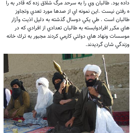
داده بود. طالبان وي را به سرحد مرگ شلاق زده كه قادر به را
ه رفتن نيست .اين نمونه اي از صدها مورد تعدي وتجاوز
طالبان است . طي يكي دوسال گذشته به دليل اذيت وآزار
هاي مكرر افرادوابسته به طالبان تعدادي از افرادي كه در
موسسات ونهاد هاي دولتي كارمي كردند مجبور به ترك خانه
وزندگي شان گرديدند.