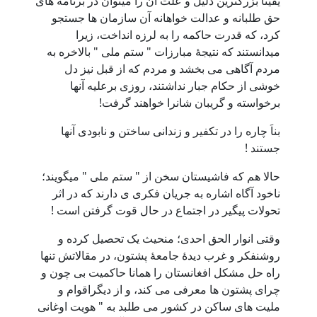
یقیناَ بزرگترین دلیل و علت آن را میتوان در برنامه های
حق طلبانه و عدالت خواهانه آن سازمان ها جستجو
کرد، که قدرت حاکمه را به لرزه انداخت، زیرا
میدانستند که نتیجۀ مبارزات " ستم ملی " بالاخره به
مردم آگاهی می بخشد و مردم که از قبل نیز دل
خوشی از حکام جبار نداشتند، روزی برعلیه آنها
برخواسته و گریبان شانرا خواهند گرفت!
بناَ چاره را در تکفیر و زندانی ساختن و نابودی آنها
جستند !
حالا هم که فاشیستان سخن از " ستم ملی " میگویند؛
ناخود آگاه اشاره به جریان فکری ی دارند که در اثر
تحولات پیگیر در اجتماع در حال قوت گرفتن است !
وقتی انوار الحق احدی؛ منحیث یک تحصیل کرده و
روشنفکر و غرب دیدۀ جامعۀ پشتون، در مقالاتش تنها
راه حل مشکل افغانستان را همانا حاکمیت بی چون و
چرای پشتون ها معرفی می کند، و از دیگراقوام و
ملیت های ساکن در کشور می طلبد به " هویت اوغانی