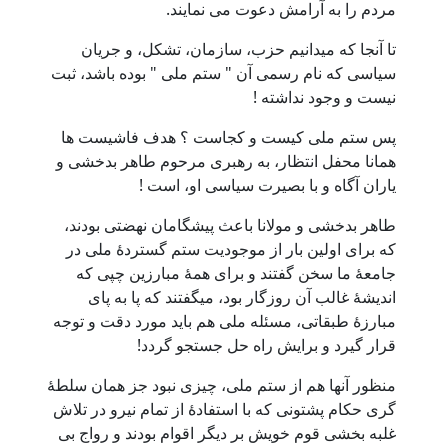
مردم را به آرامش دعوت می نمایند.
تا آنجا که میدانیم حزب، سازمان، تشکل، و جریان
سیاسی که نام رسمی آن " ستم ملی " بوده باشد، ثبت
نیست و وجود نداشته !
پس ستم ملی کیست و کجاست ؟ هدف فاشیست ها
همانا محفل انتظار، به رهبری مرحوم طاهر بدخشی و
یاران آگاه و با بصیرت سیاسی او، است !
طاهر بدخشی و مولانا باعث پیشگامان نهضتی بودند،
که برای اولین بار از موجودیت ستم گستردۀ ملی در
جامعۀ ما سخن گفتند و برای همۀ مبارزین چپی که
اندیشۀ غالب آن روزگار بود، میگفتند که پا به پای
مبارزۀ طبقاتی، مسئله ملی هم باید مورد دقت و توجه
قرار گیرد و برایش راه حل جستجو گردد!
منظور آنها هم از ستم ملی، چیزی نبود جز همان سلطۀ
گری حکام پشتونی که با استفادۀ از تمام نیرو در تلاش
غلبه بخشی قوم خویش بر دیگر اقوام بودند و رواج بی