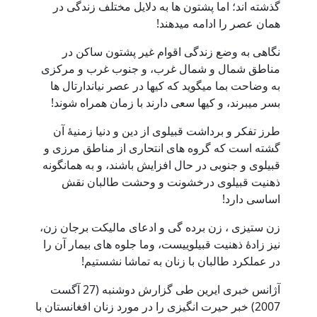
گذشته اند؛ اما پشتون ها به دلایل مختلف زندگی در
همان عصر را ادامه میدهند!
نگاهی به وضع زندگی اقوام غیر پشتون ساکن در
مناطق شمال و شمال غرب، و جنوب غرب و مرکزی
به وضاحت بما میگوید که کیها در عصر نیاندارتال ها
بسر میبرند، و کیها سعی دارند با زمان همراه شوند!
طرز تفکر و برداشت قبیلوی از دین و دنیا زمنیۀ آن
گشته است که گروه های انتحاری از مناطق مرزی و
قبیلوی و جنوبی در حال افزایش باشند، و به همانگونه
ذهنیت قبیلوی درخشونت و وحشت طالبان نقش
اساسی دارد!
زن ستیزی ، زن برده گی و ادعای مالیکت برجان زن،
نیز زادۀ ذهنیت قبیلوییست، وما جلوه های بیمار آن را
در عملکرد طالبان با زنان به تماشا نشستیم!
آژانس خبری ایرین طی گزارش دوشنبه (27 آگست
2007) خبر حیرت انگیزی را در مورد زنان افغانستان با