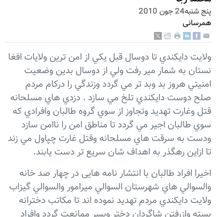
پنج شنبه24 جون 2010
همرسانی
ولايت دايكندي تا دوسال قبل يكي از امن ترين ولايات افغا
نستان به شمار مير رفت ولي از دوسال بدين وضعيت
امنيتي هروز بد وبد تر مي گردد وزندگي را دركام مردم
صلح دوست دايكندي تلخ مي سازد . دزدي هاي مسلحانه
قتل وغارت تهديد وتجاوز از سوي گروه طالبان وافرادي كه
سوي طالبان اجير مي گردد تا مناطق امن را ناامن سازد
ودست به سرقت هاي مسلحانه وقتل غارت چپاول مي زند
تا ازاين رهگذر به اهداف شان سريع تر دست يابند.
اخيرا افراد طالبان با انتشار نامه هايی در چهار صد خانه
والسوالي هاي شهرستان السوالي ميرامور والسوالي گيزاب
ولايت دايكندي مردم تهديد نموده اند تا مكاتب دخترانه
بسته وازرفتن شاگردان دختر وپسر ممانعت گردد وافراد