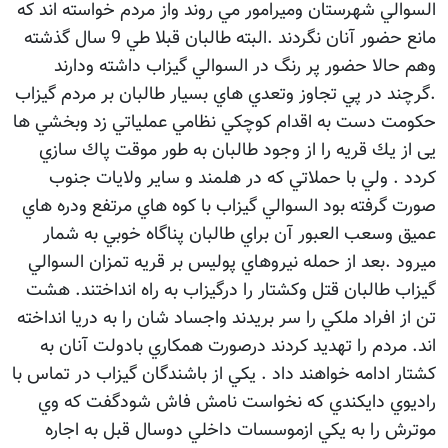
السوالي شهرستان وميرامور مي روند واز مردم خواسته اند كه
مانع حضور آنان نگردند .البته طالبان قبلا طي 9 سال گذشته
وهم حالا حضور پر رنگ در السوالي گيزاب داشته ودارند
.گرچند در پي تجاوز وتعدي هاي بسيار طالبان بر مردم گيزاب
حكومت دست به اقدام كوچكي نظامي عملياتي زد وبخشي ها
يی از يك قريه را از وجود طالبان به طور موقت پاك سازي
كردد . ولي با حملاتي كه در هلمند و سایر ولايات جنوب
صورت گرفته بود السوالي گيزاب با کوه هاي مرتفع ودره هاي
عميق وسعب العبور آن براي طالبان پناگاه خوبي به شمار
ميرود .بعد از حمله نيروهاي پوليس بر قريه تمزان السوالي
گيزاب طالبان قتل وكشتار را درگيزاب به راه انداختند. هشت
تن از افراد ملكي را سر بريدند واجساد شان را به دريا انداخته
اند. مردم را تهديد كردند درصورت همكاري بادولت آنان به
كشتار ادامه خواهند داد . يكي از باشندگان گيزاب در تماس با
راديوي دايكندي كه نخواست نامش فاش شودگفت كه وي
موترش را به يكي ازموسسات داخلي دوسال قبل به اجاره