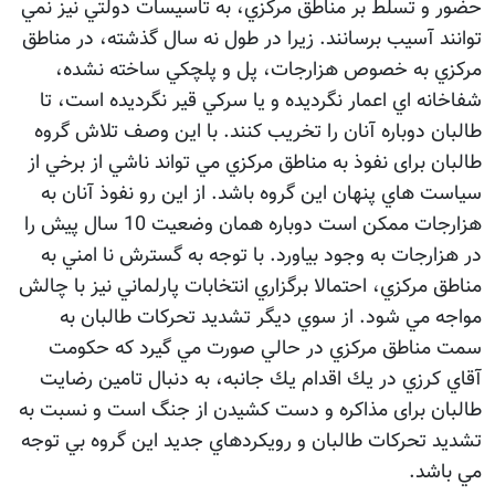
حضور و تسلط بر مناطق مركزي، به تاسيسات دولتي نيز نمي
توانند آسيب برسانند. زيرا در طول نه سال گذشته، در مناطق
مركزي به خصوص هزارجات، پل و پلچكي ساخته نشده،
شفاخانه اي اعمار نگرديده و يا سركي قير نگرديده است، تا
طالبان دوباره آنان را تخريب كنند. با این وصف تلاش گروه
طالبان برای نفوذ به مناطق مركزي مي تواند ناشي از برخي از
سياست هاي پنهان اين گروه باشد. از اين رو نفوذ آنان به
هزارجات ممكن است دوباره همان وضعيت 10 سال پيش را
در هزارجات به وجود بياورد. با توجه به گسترش نا امني به
مناطق مركزي، احتمالا برگزاري انتخابات پارلماني نيز با چالش
مواجه مي شود. از سوي ديگر تشديد تحركات طالبان به
سمت مناطق مركزي در حالي صورت مي گيرد كه حكومت
آقاي كرزي در يك اقدام يك جانبه، به دنبال تامين رضايت
طالبان برای مذاكره و دست كشيدن از جنگ است و نسبت به
تشديد تحركات طالبان و رويكردهاي جديد اين گروه بي توجه
مي باشد.