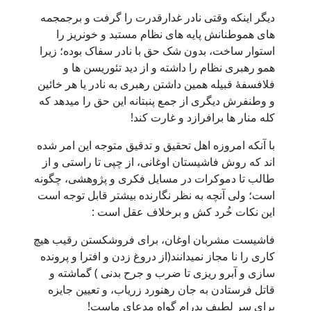
دیگر اینکه وقتی نادر غدارقدرت را گرفت و برجمجمه
های هموطنانش پایه های نظام مستبد و خونریز را
استوار ساخت، بدون شک حق با نادر سفاک بوده؛ زیرا
همو رهبری نظام را داشته و از دید تئوریسن ها و
فلافسفۀ قبیله همین داشتن رهبری به نادر یا هر خائین
و وطنفرش دیگری از جمع پنبتانه این حق را میدهد که
کله منار ها برافرازد و غارت کند!
با آنکه امروزه اهل تحقیق و تدقیق متوجه این امر شده
اند که روش فاشیستان اوغانی، از چپی تا راستی و از
طالب تا دموکرات در مسایل فکری و پژوهشی، چگونه
است؛ ولی آنچه به نظر نگارنده بیشتر قابل توجه است
این نکات خُرد کش و برخلاف عقل است :
فاشیست مشربان اوغان، برای فروشکستن رقیب هیچ
کاری را نا مجاز نمیدانند(از دروغ زدن و افترا و پرونده
سازی و آبرو ریزی تا ضرب و جرح بدنی ) گماشته و
قاتل فرستادن به جان رهنورد زریاب، و تعیین جایزه
برای سر لطیف پدرام گواه مدعای ماست!