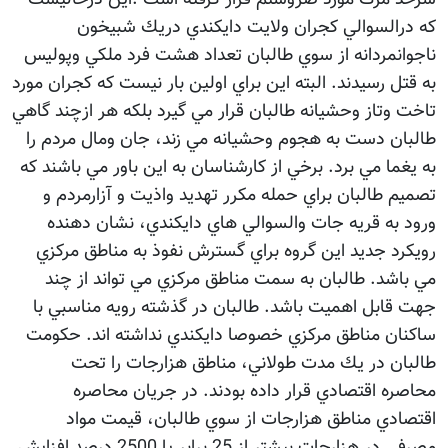
كه درالسوالي كجران ولايت دايكندي دريك شبیخون
ناجوانمردانه از سوي طالبان تعداد هشت فرد ملكي وپوليس
به قتل رسيدند. البته اين براي اولين بار نيست كه كجران مورد
تاخت وتاز وحشيانه طالبان قرار مي گيرد بلكه هر ازچند گاهي
طالبان دست به هجوم وحشيانه مي زند، جان ومال مردم را
به يغما مي برد. برخي از كارشناسان به اين باور مي باشند كه
تصميم طالبان براي حمله مكرر تهديد واذيت و آزارمردم و
ورود به قريه جات والسوالي هاي دايكندي، نشان دهنده
رويكرد جديد اين گروه براي گسترش نفوذ به مناطق مركزي
مي باشد. طالبان به سمت مناطق مركزي مي تواند از چند
جهت قابل اهميت باشد. طالبان در گذشته رويه مناسبي با
ساكنان مناطق مركزي خصوصا دايكندي نداشته اند. حكومت
طالبان در يك مدت طولاني، مناطق هزارجات را تحت
محاصره اقتصادي قرار داده بودند. در جريان محاصره
اقتصادي مناطق هزارجات از سوي طالبان، قيمت مواد
مصرفي در هزارجات بيشتر از 25 برابر يا 2500 درصد افزايش