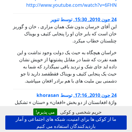
http://www.youtube.com/watch?v=6FHN
24 جون 2010, 15:30
,
توسط
تنویر
این آقای خرسان بدون شک همان مزاری ، خان و گوربز
خان است که بابر جان او را پنجابی کثیف و بویناک
چتلستان خطاب میکرد.
خراسان هیچگاه به حیث یک دولت وجود نداشت و این
همه نفرت که شما در مقابل پشتونها از خویش نشان
داده اید جای شک و تردید باقی نمیگذارد که شما به
حیث یک پنجابی کثیف و بویناک فقطقصد دارید تا جو
دشمنی بین ملیت های با هم برادر افغان میپاشید.
24 جون 2010, 17:16
,
توسط
khorasan
واژهٔ افغانستان از دو بخش «افغان» و «ستان » تشکیل
شده‌است. واژهٔ افغان برابر با معنای قوم پشتون
حریم شخصی و کوکی
می پذیرم!
بوده‌است و پسوند ستان در زبان‌های منطقه به معنای
ما از کوکی ها برای امنیت، شبکه های اجتماعی و آمار
جای یا سرزمین است. واژهٔ افغانستان به عنوان نام یک
بازدیدکنندگان استفاده می کنیم
کشور در سال ۱۳۰۲ هجری خورشیدی (۱۹۲۳) و در