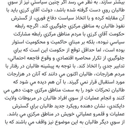
بيشتر سازند. به نظر مي رسد اگر چنين سياستي نيز از سوي
طالبان روي دست گرفته شده باشد، دولت آقاي كرزي بايد با
آن مقابله كرده و با اتخاذ سياست دفاع فوري، از گسترش
نفوذ طالبان به مناطق مركزي جلوگيري كند. اگرچه رابطه
حكومت آقاي كرزي با مردم مناطق مركزي رابطه مشاركت
سياسي نبوده، بلكه بر مبناي حاكميت و محكوميت استوار
بوده است، اما حداقل توقع از حكومت اين است كه براي
جلوگيري از تكرار محاصره اقتصادي و وقوع فاجعه احتمالي،
تدابير جدي را اتخاذ كند. با توجه به پیشینه طالبان در رفتار با
مردم هزارجات، طالبان اكنون مي دانند كه آنان در هزارجات
مورد استقبال قرار نمي گيرند. با آن هم ديده مي شود كه
طالبان تحركات خود را به سمت مناطق مركزي جهت دهي مي
كنند و انجام عمليات از سوي افراد طالبان در مربوطات ولايت
دايكندي، نشان دهنده رويكرد جديد طالبان براي گسترش
عمليات و قلمرو عملياتي خويش در مناطق مركزي مي باشد.
از سوي ديگر طالبان به اين موضوع نيز واقف مي باشند كه با