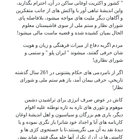
" کشور و اکثریت اوغانی ساکن در آن، احترام بگذارند،
واین اندیشۀ تباهی آور با واکنش های از جانب متفکرین
و آگاهان دیگر ملیت های مواجه میشود، بلافاصله پای
شورای نظار و ستم ملی از سوی فاشیستان معلوم
الحال بمیان کشیده شده و قضیه ماست مالی میشود!
مردم اگربه دفاع از میراث فرهنگی و زبان و هویت
شان حرفی گفتند، میشوند " ایران پلو " و ستمی و
شورای نظاری!
اگر از نامردمی های حکام پشتونی در 261 سال گذشته
تاریخیِ، حرفی بیمان آمد، باز هم ستم ملی و شورای
نظار!
کاش در عوض صرف انرژی برای تراشیدن دشمن
موهوم و تئوری های تازه به تازه توطئه علیه اقوام
دیگر، باری هم بزرگان و سیاسیون و اهل اندیشۀ اوغان
کارنامه های آبا و اجداد خود شانرا باز نگری نموده و با
دیدۀ نقد به آن می نگریستند،تا با جستجوی کژی ها و
کاستی ها در آن از تکرار آنها جلو میگرفتند، شاید پیش