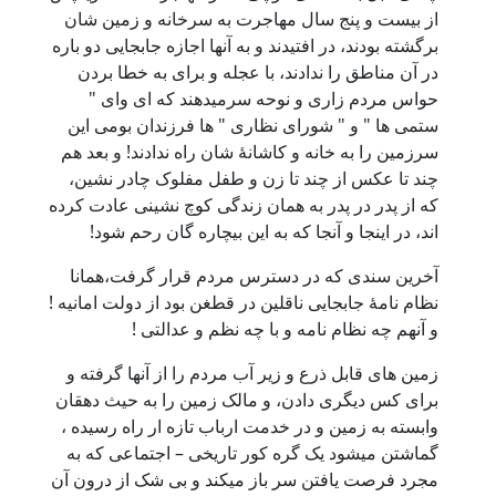
از بیست و پنج سال مهاجرت به سرخانه و زمین شان
برگشته بودند، در افتیدند و به آنها اجازه جابجایی دو باره
در آن مناطق را ندادند، با عجله و برای به خطا بردن
حواس مردم زاری و نوحه سرمیدهند که ای وای "
ستمی ها " و " شورای نظاری " ها فرزندان بومی این
سرزمین را به خانه و کاشانۀ شان راه ندادند! و بعد هم
چند تا عکس از چند تا زن و طفل مفلوک چادر نشین،
که از پدر در پدر به همان زندگی کوچ نشینی عادت کرده
اند، در اینجا و آنجا که به این بیچاره گان رحم شود!
آخرین سندی که در دسترس مردم قرار گرفت،همانا
نظام نامۀ جابجایی ناقلین در قطغن بود از دولت امانیه !
و آنهم چه نظام نامه و با چه نظم و عدالتی !
زمین های قابل ذرع و زیر آب مردم را از آنها گرفته و
برای کس دیگری دادن، و مالک زمین را به حیث دهقان
وابسته به زمین و در خدمت ارباب تازه ار راه رسیده ،
گماشتن میشود یک گره کور تاریخی – اجتماعی که به
مجرد فرصت یافتن سر باز میکند و بی شک از درون آن