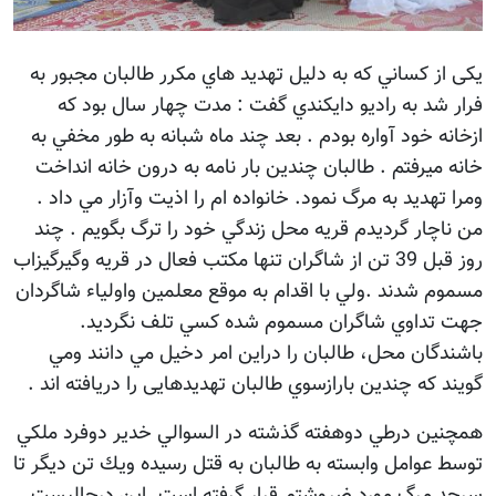
يکی از كساني كه به دليل تهديد هاي مكرر طالبان مجبور به
فرار شد به راديو دايكندي گفت : مدت چهار سال بود كه
ازخانه خود آواره بودم . بعد چند ماه شبانه به طور مخفي به
خانه ميرفتم . طالبان چندين بار نامه به درون خانه انداخت
ومرا تهديد به مرگ نمود. خانواده ام را اذيت وآزار مي داد .
من ناچار گرديدم قريه محل زندگي خود را ترگ بگويم . چند
روز قبل 39 تن از شاگران تنها مكتب فعال در قريه وگيرگيزاب
مسموم شدند .ولي با اقدام به موقع معلمين واولياء شاگردان
جهت تداوي شاگران مسموم شده كسي تلف نگرديد.
باشندگان محل، طالبان را دراين امر دخيل مي دانند ومي
گويند که چندين بارازسوي طالبان تهديدهايی را دريافته اند .
همچنين درطي دوهفته گذشته در السوالي خدير دوفرد ملكي
توسط عوامل وابسته به طالبان به قتل رسيده ويك تن ديگر تا
سرحد مرگ مورد ضروشتم قرار گرفته است .اين درحاليست