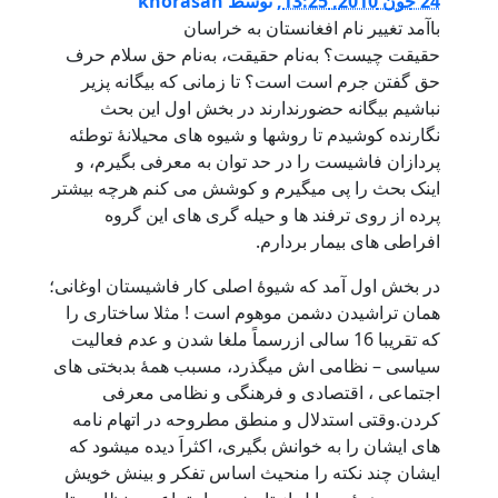
24 جون 2010, 13:25
,
توسط
khorasan
باآمد تغییر نام افغانستان به خراسان
حقیقت چیست؟ به‌نام حقیقت، به‌نام حق سلام حرف
حق گفتن جرم است است؟ تا زمانی که بیگانه پزیر
نباشیم بیگانه حضورندارند در بخش اول این بحث
نگارنده کوشیدم تا روشها و شیوه های محیلانۀ توطئه
پردازان فاشیست را در حد توان به معرفی بگیرم، و
اینک بحث را پی میگیرم و کوشش می کنم هرچه بیشتر
پرده از روی ترفند ها و حیله گری های این گروه
افراطی های بیمار بردارم.
در بخش اول آمد که شیوۀ اصلی کار فاشیستان اوغانی؛
همان تراشیدن دشمن موهوم است ! مثلا ساختاری را
که تقریبا 16 سالی ازرسماً ملغا شدن و عدم فعالیت
سیاسی – نظامی اش میگذرد، مسبب همۀ بدبختی های
اجتماعی ، اقتصادی و فرهنگی و نظامی معرفی
کردن.وقتی استدلال و منطق مطروحه در اتهام نامه
های ایشان را به خوانش بگیری، اکثراَ دیده میشود که
ایشان چند نکته را منحیث اساس تفکر و بینش خویش