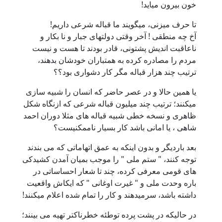
خون بیرون میاید!
تا حرف میزنی، میگویند ما قباله شرعی داریم!
آخ چه منطقی ! آخر وقتی دولتهای جبار و نا بکار و
ناعاقبت اندیش پشتونی، قادر بودند تا هست و نیست
مردم را مصادره کرده به همتباران خودشان بدهند،
ترتیب چند هزار قباله مگر کار دشواری بود؟؟
یا همین حالا و در عصر حاضر که انسان را شبیه سازی
میکنند؛ ترتیب چند میلیون قباله شرعی که ازنگاه شکل
ظاهری و نسخه خطی شبیه قباله های مثلا دوران احمد
شاهی ، یا امانی باشد کار بسیار ناممکنیست؟
بعد باردیگر و بدون اینکه به عمق اتهاماتی که می بندند
توجه کنند، " ستم ملی " را موجب بمیان آمدن کشیدکی
های قومی معرفی کرده، چند تا شعار احساساتی در
باره وحدت ملی و " غیرت اوغانی " که ایکاش واقعیت
داشته باشد، سرمیدهند و کار را تمام شده اعلام میکنند!
در حالیکه در پشت پرده توطئه خطرناکتر تهیه می بینند؛