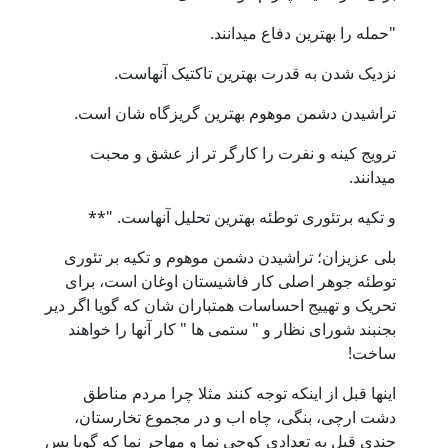
"حمله را بهترین دفاع میدانند.
نزدیک شدن به قدرت بهترین تاکتیک آنهاست.
تراشیدن دشمن موهوم بهترین گریزگاه شان است.
ترویج کینه و نفرت را کارگر تر از عشق و محبت
میدانند.
و تکیه برتئوری توطئه بهترین تحلیل آنهاست. "**
بلی عزیزان؛ تراشیدن دشمن موهوم و تکیه بر تئوری
توطئه جوهر اصلی کار فاشیستان اوغان است، برای
تحریک و تهییج احساسات همتباران شان که گویا اگر دیر
بجنبند شورای نظار و " ستمی ها " کار آنها را خواهند
ساخت!
اینها قبل از اینکه توجه کنند مثلا چرا مردم مناطق
دشت ارچی، بنگی، چاه اب و در مجموع تخارستان،
چندی قبل به تعدادی کوچی نما و مهاجر نما که گویا پس