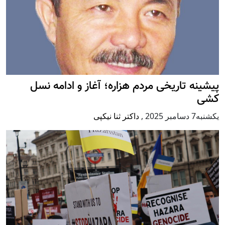
پيشينه تاريخی مردم هزاره؛ آغاز و ادامه نسل
کشی
يكشنبه7 دسامبر 2025
,
داکتر ثنا نیکپی