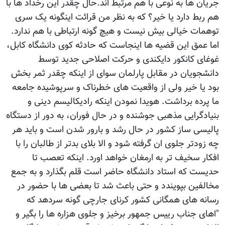
جریان ها به نوعی با هم مرتبط اند.حال چقدر این رخداد ها با
هم ربط دارد یا خیر؟ که به نظر من قرائت اینگونه یک سری
توهمات خیالی بیش نیست و هیچ گونه ارتباطی با هم ندارد.
اما عمق این قضیه ها اینجاست که حادثه کوی دانشگاه کابل،
غوغای کانکور دایکندی و حرکت اصلاحی جدید توسط
دانشجویان در مقابل پارلمان سوای از اینکه چقدر ثمر بخش
بود یا خیر ولی از واقعیت های خطرناک و سرپوشیده جامعه
ما پرده برداشت. هویدا نمودن اینکه رادیکالیسم دینی و
بنیادگرایی مذهبی جوشنده و در حال فوران، به دور از دستگاه
پالیسی ساز کشور در حال رشد و بارور شدن است و باید هر
چه زودتر جلوی ان گرفته شود و الا بلای بدتر از طالبان را با
افکار سخیف تر به ارمغان خواهد اورد. اینکه تعصب تا
حدیست که استاد دانشگاه حاضر است قلم بگذارد و به جمع
مخالفین بپویندد و حتی باعث شد تا بعضی ها با حضور در
رسانه های همگانی کشور کرنای جارچی گونه سردهد که
"اهای جناب رییس جمهور برخیز و جلوی هزاره ها را بگیر و