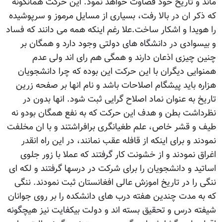
ماند و تاریخ خود قضاوت خواهد نمود. این حرکت همانگونه
که ذکر ان در بالا رفت، بسیاری از مسایل مرموز و سرپوشیده
را هویدا و اشکار ساخت.علا رغم اینکه همه می دانند که فساد
و بیسوادی در دانشگاه های دولتی وجود دارد و همگان بر
چنین چیزی اذعان دارند و همگی هم رای اند ولی عدم
همنوایی دیگران با این حرکت این بوده که چرا دانشجویان
هزاره باید پیشگام اصلاحات باشد و نام انها بر صفحه زرین
تاریخ به عنوان نماد اصلاح گرایی ثبت شود. انها بدون در
نظرداشت بطن و هدف این حرکت که به نفع همگان بودو نه
طیف و قشر خاص، علم طغیانگری برافراشتند و با ان مخلفت
نمودند و برای اینکه از قافله عقب نمانند، در این راه انقدر
اغراق نمودند و از خشونت کار گرفتند که عملا با زور جلوی
اساتید و دانشجویان را برای شرکت در درسها گرفتند و لکه ای
ننگی را در تاریخ اموزش عالی افغانستان ثبت نمودند. ننگی
که به مدت چندین هفته درب های دانشکده را بر روی جوانان
شیفته درس و تحقیق بسته اند و دولت بیکفایت نیز هیچگونه