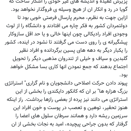
پزیرش عقیده و اندیشه های غیر خودی را اشکار ساخت که
گویا در رد و انکار ان از هیچ وسیله ی فروگذار نخواهد بود.
ازاین جهت به نظرم، محرم پارسال فرصتی خوبی بود تا
دولتمردان کشور به فکر چاره می افتادند و دانشگاه را از لوث
وجودی افراد رادیکالی چون اینها خالی و یا حد اقل سازوکار
پیشگیرانه ی را روی دست می گرفتند تا نشود در اینده، کشور
را یکبار دیگر به دهه های پسین برگردانده و افراد نظیر
گلبدین و سیاف و خیلی از تندروان مذهبی دیگر را تحویل
اجتماع بدهند که جمع نمودن انها کاری بسا مشکل خواهد
بود.
پیوند دادن حرکت اصلاحی دانشجویان و نام گزاری" استراتژی
بزرگ هزاره ها" بر ان که کانکور دایکندی را بخشی از این
استراتژی می دانند نیز پرده از بعضی رازها برداشت. راز اینکه
هنوز تحقیر، توهین و تعصب در پوست و خون افراد این
سرزمین ریشه دارد و همانند سرطان سلول های اعضا را
گرفتار که بدون جراحی پیچیده، امید به نجات بخشی از ان