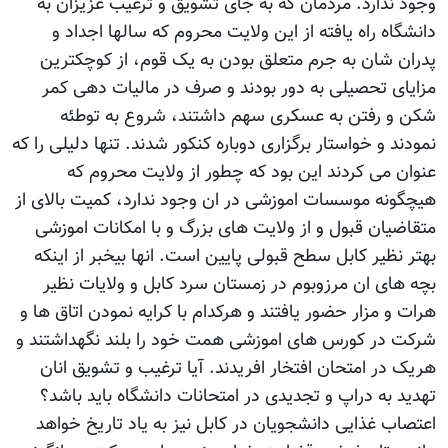
وجود ندارد. مردمان که به جای تشویق و ترغیب عزیزان به
دانشگاه راه یافته از این ولایت محروم که سالها اجداد و
پدران شان به جرم متعلق بودن به یک قوم، از کوچکترین
مزایای تحصیلی به دور بودند و صرف در مالیات دهی کمر
شکن و رفتن به عسکری سهم داشتند، شروع به توطئه
نمودند و خواستار برگزاری دوباره کنکور شدند. تنها دلیلی را که
عنوان می کردند این بود که چطور از ولایت محروم که
هیچگونه موسسات اموزشی در ان وجود ندارد، کمیت بالای از
متقاضیان قبول و از ولایت های بزرگ و با امکانات اموزشی
بهتر نظیر کابل سطح قبولی پایین است. انها بیخبر از اینکه
بچه های ان مرزوبوم در زمستان سرد کابل و ولایات نظیر
هرات و مزار حضور یافتند و هرکدام با کرایه نمودن اتاق ها و
شرکت در کورس های اموزشی همت خود را بلند نگهداشتند و
هریک در امتحان افتخار افریدند. آیا ترغیب و تشویق انان
تهدید به دراپ و تجدیدی در امتحانات دانشگاه باید باشد؟
اعتصاب غذایی دانشجویان در کابل نیز به یاد تاریخ خواهد