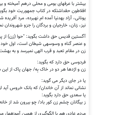
بیشتر با عرف‎های بومی و محلی در‎هم آمیخته و بیشتر رنگ قبیلوی به خود گرفته و خشن‎تر شده است.
نیز، زنان، خارجیان و بردگان را جزو شهروندان نمی‎دانستند
آگستین قدیس حق داشت بگوید: "حوا (زن) از پ
زن در مقام تعبد و قرب الهی نمی‎رسد و به بهشت نمی‎رود."
فردوسی حق دارد که بگوید:
زن و اژدها هر دو در خاک بِه/ جهان پاک از این هر
یا در جای دیگر می گوید:
نشانی نماند از آن خاندان/ که بانک خروس آید از
یا سعدی حق دارد بگوید:
ز بیگانان چشم زن کور باد/ چو بیرون شد از خانه،