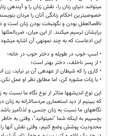
این ادعاست که به چند نمونه‎ی آن اشاره می‎شود:
• اسپ خوب در طویله و دختر خوب در خانه؛
• از پسر ناخلف، دختر بهتر است؛
• کاری را که شیطان از عهده‎ی آن بر نیاید، زن انجام می‎دهد؛
• با زن‎ات مشوره کن، اما مطابق نظر او عمل نکن.
بچسپیم به اینکه شما "نمی‎توانی
محدودیت پوشش وضع کنیم، وقتی نقش آنها را فق