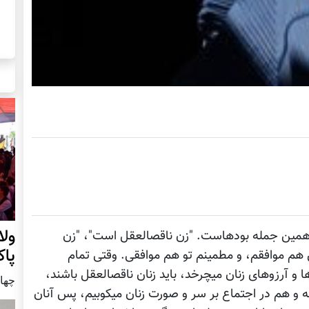
ول
از کودکی تا حالا هرچه شنیدیم، تکرار اندر مکررِ همین جمله بوده‎است. "زن ناقص‎العقل است"، "زن
پا
ناقص‎الایمان است" و "زن ناقص‎الخلقه" است. من‎ هم موافقم، و مطمینم تو‎ هم موافقی. وقتی تمام
چرخه‎های زندگی، در مخالفتِ با خواسته‎ها، امیدها و آرزوهای زنان می‎چرخد، باید زنان ناقص‎العقل باشند،
چهار شنب
وقتی هم ‎من و تو، هم مرد و هم زن، هم در خانه و هم در اجتماع بر سر و صورت زنان می‎کوبیم، پس آنان