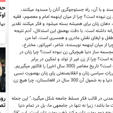
حد
جدی‎ترین سوالی را که دین مداران ما از زنان می‎پرسند و با آن، راه جست‎وجوگری آنان را مسدود می‎کنند،
اوک
این‎است که از میان 124000 پیامبر، چرا هیچ‎یکی زن نبوده است؟ چرا از میان این‎همه‎ امام و معصوم، فقیه
و مولوی، هیچ یکی زن نبوده است؟ با این سوال، دهان زنان برای همیشه بسته می‎شود و فکر می‎کنند تقدیر
چهار شنب
چنین است و خداوند همچین خواسته‎ی مردسالارانه داشته است. با دقت به‎عمق این استدلال، آدم نتیجه
ام‎جویی مردان، تولید طفل و ایفای نقشِ مادری و همسری است. اما من
سوالات بیشتری را اینجا درج می‎کنم و آن اینکه: چرا از میان این‎همه نویسنده، شاعر، امپراتور، مخترع،
پادشاه، فیلسوف، سیاست‎مدار، هنرمند، نقاش، مجسمه ساز دنیا هیچ‎یکی زن نبوده است؟ چرا زنان در
دوم و سوم را داشته است؟ چرا از زن غیر از تولد و تمکین در برابر
خواسته‎های مردان، چیز‎های دیگری توقع نمی‎رفته است؟ تاریخ معاصر (300 سال اخیر) را فاکتور می‎گیریم.
یعنی به‎استثنای این 300 سال که در نتیجه‎ی مبارزاتِ سیاسی زنان و انقلاب‎صنعتی پای زنان به‎صورت نسبی
به اجتماع کشانیده شد، قبل از آن در سایر نقاط دنیا و به شمول آن 300 سال در افغانستان، چرا هیچ زن
روز
ویل‎دورانت در کتاب لذت‎های فلسفه می‎گوید: "هر تمدنی در قالب فکرِ مسلط جامعه شکل می‎گیرد." این جمله
تص
یک‎دنیا تفسیر دارد و می‎تواند جواب‎گوی همه سوالات ما باشد؛ زیرا نه تنها در جامعه‎ی ما، بل در تمام دنیا
ه دوم بودن زنان و کند ذهن بودن زنان است. این "فکر