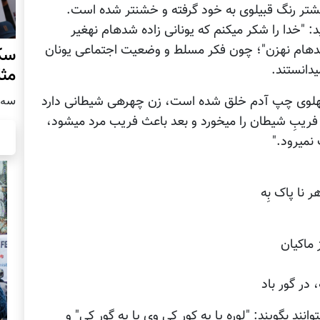
افلاطون حق‎داشت‎که در کتاب جمهوریت خود بگوید: "خدا را شکر می‎کنم که ‏یونانی زاده شده‎ام نه‎غیر
یونانی، آزاد به‎دنیا آمده ام نه‎برده، مرد آفریده شده‎ام نه‎زن"؛ چون فکر مسلط و وضعیت اجتماعی یونان
سکو
.
مث
هلوی چپ آدم خلق شده است، زن چهره‏ی شیطانی دارد
سه شنبه
و عنصر گناه و وسوسه‏ی شیطان است، اول خود فریبِ شیطان را می‎خورد و بعد باعث فریب مرد می‎شود،
 نا پاک بِه
 ماکیان
 در گور باد
مردم عادی هم با الگوگیری از همین آموزه‎ها، می‎توانند بگویند: "لوره یا په کور کی وی یا په گور کی" و