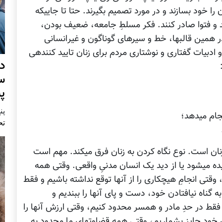
می‎توانند دنیای زنان را، نقش زنان را و آینده‎ی زنان را خود بسازند و در مورد تصمیم بگیرند. حتا تا جایی‎که
خصوصی‎ترین احکام زنانگی آنان را مردان بنویسند و فتوا صادر ‎کنند. فکر مسلطِ جامعه، ضعیف بودن،
ناقص‎العقل بودن و نگو‎ن‎بخت بودن زنان است و در همین قالب‎ها، خط و سیرهای گوناگون و غیر‎انسانی
برای‎شان ترسیم می‎کنند. از این میان، ضرب‎المثل‎ها و ادبیات گفتاری و نوشتاری مردم برای زنان تایید کننده‎ی
د
س
پ
پنج 
تح
این نوع اندیشه‎ها متاثر از نوع نگاه ما نسبت به زنان است. نوع نگاه کردن به زنان فرق می‎کند. مهم است
که ببینیم از دید استعماری مردسالارانه به زنان دیده می‎شود یا از دید یک انسان مدنیِ واقعی. وقتی همه
نگاه‎های ما نسبت به زنان جنسی و لذت‎آمیز باشد، وقتی انجامِ هیچ‎کاری را از آنها توقع نداشته باشیم و فقط
د"، وقتی به خاطر به گناه نیافتادن خود، دست و پای آنها را ببندیم و
ط در حدِ مادر و همسر محدود کنیم، وقتی ارزش آنها را
در حدِ یک غلام و کنیز ببینیم و چهار تای آن‎را برای خود جایز بشماریم، وقتی همه قضاوت‎های ما محدود به