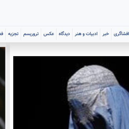
فشاگری
خبر
ادبیات و هنر
دیدگاه
عکس
تروریسم
تجزیه
فد