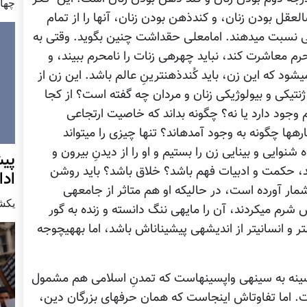
چهار شن
مسلط"، تمدنی را پی‎ریزی می‎کند که با توجیهِ ناقص‎العقل بودن زنان، و کندذهن بودن زنان، آنها را از تمام
فعالیت‎های بیرونی منع کنیم. این‎جمله را به‎ امام‎علی نسبت می‎دهند. امام‎علی حق‎داشت چنین بگوید. وقتی به
امام‎حسن دستور می‎دهد که نباید زن‎ات با مردِ نامحرم معاشرت کند، نباید چهره‎ی زن‎ات را نامحرم ببیند، و
نباید در کوچه و بازار برآید، پس پیامد آن چنین می‎شود که این زن، باید کُندذهن‎ترینِ عالم باشد. این زن از
ژنتیکی و بیولوژیکی زنان و مردان چه گفته است؟ از کجا
که در پشت کوه عربستان، کشور دیگری‎ هم وجود دارد یا نه؟ چگونه بداند که خاصیت ارتجاعی
اجسام یعنی چه؟ چطور بفهمد که سیاره‎ها و ستاره‎ها چگونه به وجود آمده‎اند؟ تنها چیزی را می‎تواند
ودش اتفاق می‎افتد. وقتی راه شنوایی و بینایی زن را بستیم و او را از دیدنِ بیرون و
پيش
ند، حکمت و ادبیات فهم باشد؟ خلاق باشد؟ باید روشن
اد
کنیم که علی، این‎ها را جزو خاصیت ذاتیِ زنان به شمار آورده است، در حالی‎که او هم متاثر از جامعه‎ی
يكشنبه7 دس
قبیلوی عربی بود که از متولد شدنِ دختر، احساس شرم می‎کردند، آن را مایه‎ی ننگ دانسته و زنده‎ به گور
می‎کردند. ممکن است این سخن علی، تعدیل‎یافته‎‎تر و انسانی‎تر از اندیشه‎ی پیشینان‎اش باشد، اما به‎هیچ‎وجه
خاصیت تمدن، انتقال آن از نسل به نسلی و از سینه به سینه‎ی واپسین‎هاست که تمدنِ اسلامی هم مشمول
همین خاصیت است که تا امروز به‎ ما رسیده است. اما تفاوت‎اش این‎جاست که همان حرف‎های بزرگان دین،