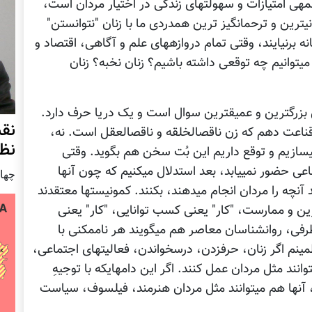
باید کند ذهن‎ترین موجودات عالم باشند، وقتی همه‎ی امتیازات و سهولت‎های زندگی در اختیار مردان است،
پس زنان حق دارند ناقص‎العقل باشند، وقتی انسانی‎ترین و ترحم‎انگیز ترین همدردی ما با زنان "نتوانستن"
است، پس آنان حق دارند از پسِ هیچ‎کاری موفقانه برنیایند، وقتی تمام دروازه‎های علم و آگاهی، اقتصاد و
اشتغال و پرورش استعدادها را از آنان گرفته‎ایم، می‎توانیم چه توقعی داشته باشیم؟ زنان نخبه؟ زنان
برای کسانی که انسانیت، دغدغه‎ی‎شان است، این بزرگ‎ترین و عمیق‎ترین سوال است و یک دریا حرف دارد.
نق
به هیچ‎صورت نمی‎توانم خودم را با این استدلال‎ها قناعت دهم که زن ناقص‎الخلقه و ناقص‎العقل است. نه،
نظ
عزیز دلم. این من و تو هستیم‎که از او یک بُت می‎سازیم و توقع داریم این بُت سخن هم بگوید. وقتی
سخن نمی‎گوید، نظر نمی‎دهد و در فعالیت‎های اجتماعی حضور نمی‎یابد، بعد استدلال می‎کنیم که چون آنها
چهار شنب
ضعیف‎النفس هستند، شایستگی ندارند و نمی‎توانند آنچه را مردان انجام می‎دهند، بکنند. کمونیست‎ها معتقدند
شود. "کار" یعنی تمرین و ممارست، "کار" یعنی کسب توانایی، "کار" یعنی
آموختن هرچه به نظر دیگران ناممکن می‎آید. از طرفی، روانشناسان معاصر هم می‎گویند هر ناممکنی با
تمرین و انجام مکرر، امکان پذیر می‎شود. من مطمینم اگر زنان، حرف‎زدن، درس‎خواندن، فعالیت‎های اجتماعی،
سیاست و فعالیت‎های اقتصادی را تمرین کنند، می‎توانند مثل مردان عمل کنند. اگر این دام‎های‎که با توجیهِ
احکام دینی، به پای زنان بسته‎ایم، برداشته شود، آنها هم می‎توانند مثل مردان هنرمند، فیلسوف، سیاست