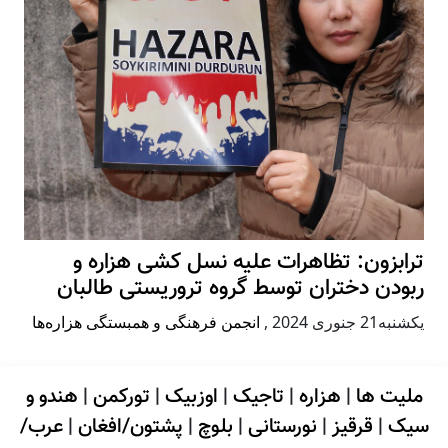
ترابزون: تظاهرات علیه نسل کشی هزاره و
ربودن دختران توسط گروه تروریستی طالبان
يكشنبه21 جنوری 2024
,
انجمن فرهنگی و همبستگی هزاره‌ها
ملیت ها
|
هزاره
|
تاجیک
|
اوزبیک
|
تورکمن
|
هندو و
سیک
|
قرقیز
|
نورستانی
|
بلوچ
|
پشتون/افغان
|
عرب/