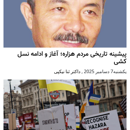
پيشينه تاريخی مردم هزاره؛ آغاز و ادامه نسل
کشی
يكشنبه7 دسامبر 2025
,
داکتر ثنا نیکپی