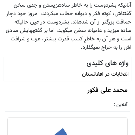
آنانی‎که بشردوست را به خاطر ساده‎زیستن و جدی سخن
گفتن‎اش، کوته فکر و دیوانه خطاب می‎کردند، امروز خود دچار
حماقت بزرگتر از آن شده‎اند. بشردوست در عین حالی‎که
ساده می‎زید و عامیانه سخن می‎گوید، اما بر گفته‎هایش صادق
است و هر آن به خاطرِ کسب قدرت بیشتر، عزت و شرافت
اش را به حراج نمی‎گذارد.
واژه های کلیدی
انتخابات در افغانستان
محمد علی فکور
آنلاین :