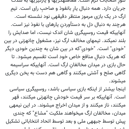
تنورِ انتخابات گرم است. معامله‎گری‎ها و یارگیری‎ها به شدت
جریان دارد. همه دنبال یارِ بانفوذ و صاحبِ رای است. تیمِ
ارگ در یک بازی مرموز منتظر دقیقه‎ی نود نشسته است.
هرچند به دنبال دل به دست‎آوردنِ یارهای با نفوذ نیز است.
آنهایی‎که قیمت روسپی‎گری شان اندک نیست، اما صدایش را
بلند نمی‎کند. تیم‎های مخالف ارگ نیز، مشغول چانه‎زنی در بین
"خودی" است. "خودیِ"که در بین شان به چندین خودی دیگر
که هریک دنبالِ منافع خاص خود است تقسیم می‎شود. تا
حال بازی در میدان مخالفانِ ارگ است. آنهایی‎که سراسیمه
گاهی صلح و آشتی می‎کنند و گاهی هم دست به یخن دیگری
می‎شوند.
اینجا بیشتر از این‎که بازیِ سیاسی باشد، روسپی‎گری سیاسی
است. آنهایی‎که بر سر قیمت خودش چانه‎زنی می‎کنند، قهر
می‎کنند، ناز می‎کنند و از میدان اخراج می‎شوند. در این نیمه‎ی
میدان، مخالفان ارگ می‎خواهند ملکیت "مشاع" که چندی
پیش توسط جبهه‎ی ملی و بعد توسط اتحاد انتخاباتی تشکیل