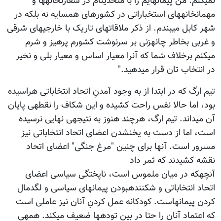
نمی‎کنم. من پیمان‎هایم را با متحدین‎ام در سفارت‎خانه‎ها و
مهمان‎خانه‎های استخباراتی در کشور‎های همسایه نه بلکه در
شهر کابل می‎بندم. از ذکر ملاقات‎های تاریک با خارجی‎های شرقی
و غربی بخاطر چانه‎زنی بر سرنوشت کشورم پرهیز و شرم
می‎کنم برخلاف شما که آنرا معیار اساس و معیار بلی و نخیر
در انتخاب تان قرار می‎دهید."
تیم ارگ که در ابتدا از به وجود آمدنِ اتحاد انتخاباتی هراسیده
بود، اما حالا نفس راحت کشیده و این شکاف را نقطه‎ی پایان
آن می‎داند. تیم ارگ، هرچند هنوز به نتیجه‎ی نهایی نرسیده
است، اما از دست به یخن‎شدن اعضای اتحاد انتخاباتی نیز
مسرور است. آنها برای چنین "مرغ جنگی" اعضای اتحاد
نقشه کشیدند که ثمر داد
آنچه‎که در میان ملموس است، ناپختگی سیاسی اعضای
اتحاد انتخاباتی و شکننده‎بودن پیمان‎های سیاسی و لگدمال
کردن پیمان‎هاست. کودکانه عمل کردنِ آنان نیز عاملی است
که اعتماد آنان را حتا در بین توده‎ها ضعیف می‎کند. همه‎ی