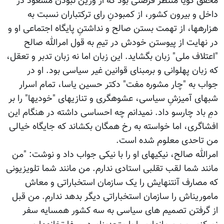
محقق گویا منتظر فرصتی بود که از وزین نبودن مسعود در
داخل و بیرون کشور، از کم‎بودنِ رای ترک‎تباران نسبت به
هزاره‎ها، از تهمت بستن صالح و نداشتنِ پایگاه اجتماعی او و
در نهایت از پیوستن خودش در تیمِ به قول امرالله صالح
"اعتلاف ملی" زبان بگشاید. این زبان اما نه زبان تدبر و تعقل،
که زبان پهلوانی و برمبنای قوانین غیر سیاسی بود. او در
جواب به "چار مشوره مفت" دکتر حسین یاسا، تمام اسرار
شب‎های آمیزشِ سیاسی، عشوه‎گری و تنازی‎های "خودی‎ها" را بر
دمِ باد چارسو داد. نمی‎دانم چه احساسی داشته در هنگام این
افشاگری، اما خواسته به رخ همگان بکشاند که جایگاه خیالی
من تاحدی معلوم شده است.
امرالله صالح، نیکی‎های او را با نیکی جواب داد و نوشت: "من
مانند شما لقب تقلبی استادی ندارم. من مانند شما تلویزیونی
که مصارف آنتن‎هایش را یک سازمان استخباراتی و معاش
مامورین‎اش را سازمان استخباراتی دیگر بدهد ندارم. من قبل
از گرفتن تصمیم های سیاسی به سه کشور همسایه سفر