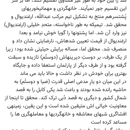
شد را بین خود به طور غیر مساوی تقسیم کنند، اما بر سر
این تقسیم جور نمی‎آیند. خانه‎گردی و مهمانی‎خوری‎های
پُشت‎سر‎هم منتج به تشکیل تیم مرکب عبدالله، ارغندیوال و
محقق شد. تیمی‎که به طور ناخواسته، متحدِ خلیلی (ارغندیوال)
نیز وارد آن شد. اما پشتون‎ها را گویا خوش نیامد و بعدا
ارغندیوال از قیمت تعیین شده‎اش، نارضایتی نشان داد و
منصرف شد. محقق اما، مساله برایش حیثیتی شده بود؛ زیرا
از یک طرف، بر دوستِ دیرینه‎اش (دوستُم) تازیده و سبقت
گرفته بود و از طرف دیگر از پارلمان استعفا داده و جایگاه
بهتری برای خودش در نظر داشت و حالا باید می ماند
در این میان دو یارِ مدعی اصلی قدرت (ضیا و دوستُم) به
حاشیه رانده شده بودند و باعث شد یکی کابل را به قصد
شمال کشور و دیگری به قصد دُبی ترک کند. محقق تا این‎جا از
معاونیت خیالی اش متیقین شده است و این یقین، زمینه‎ی
افشاگری شب‎های معاشقه و خانه‎گردی‎ها و معامله‎گری ها را
مساعد کرده است