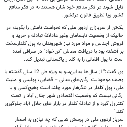
قایل شوند در فکر منافع خود شان هستند نه در فکر منافع
کشور ویا تطبیق قانون درکشور.
یک‌تن از سربازان اردوی ملی که نخواست نامش را بگوید؛ در
حالیکه از وضعیت نابسامان وغیر عادلانۀ تبادله و خرید و
فروش اجناس و مواد مورد نیاز شهروندان به پول کلدارسخت
بر آشفته بود با دریافت معاش "تن‌خواه" در صرافی آمده
است تا پول افغانی را به کلدار پاکستانی تبدیل کند.
وی گفت:" از سال‌ها به این‌سو به ویژه طی 12 سال گذشته با
وصف موجودیت ارگان‌های عدلی – قضایی، پولیس و امنیت
ملی، پول کلدار در ننگرهار مورد چلند است وهیچ‌کسی و یا
ارگانی نیست که وضعیت اقتصادی شهر جلال آباد را تحت
کنترول گیرد و از تبادلۀ کلدار در بازار های جلال آباد جلوگیری
کند."
سرباز اردوی ملی در پرسش هایی که چه نیازی به اسعار