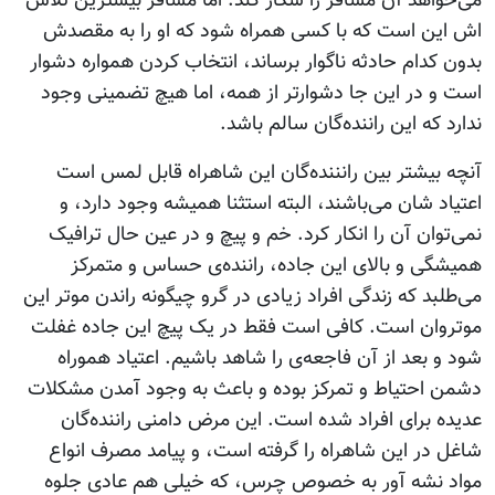
می‌خواهد آن مسافر را شکار کند. اما مسافر بیشترین تلاش
اش این است که با کسی همراه شود که او را به مقصدش
بدون کدام حادثه ناگوار برساند، انتخاب کردن همواره دشوار
است و در این جا دشوار‌تر از همه، اما هیچ تضمینی وجود
ندارد که این راننده‌گان سالم باشد.
آنچه بیشتر بین رانننده‌گان این شاهراه قابل لمس است
اعتیاد شان می‌باشند، البته استثنا همیشه وجود دارد، و
نمی‌توان آن را انکار کرد. خم و پیچ و در عین حال ترافیک
همیشگی و بالای این جاده، راننده‌ی حساس و متمرکز
می‌طلبد که زندگی افراد زیادی در گرو چیگونه راندن موتر این
موتروان است. کافی است فقط در یک پیچ این جاده غفلت
شود و بعد از آن فاجعه‌ی را شاهد باشیم. اعتیاد هموراه
دشمن احتیاط و تمرکز بوده و باعث به وجود آمدن مشکلات
عدیده برای افراد شده است. این مرض دامنی راننده‌گان
شاغل در این شاهراه را گرفته است، و پیامد مصرف انواع
مواد نشه آور به خصوص چرس، که خیلی هم عادی جلوه