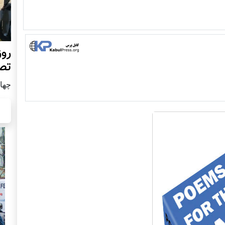
روز
تص
چهار شن