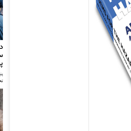
د
س
پ
پنج 
تح