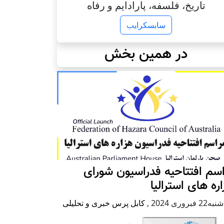
تاریخ، فلسفه، پارادایم و رفاه
سابسکرایب
در همین بخش
سم افتتاحیه فدراسیون شورای
ره های استرالیا
2 فبروری 2024
,
کابل پرس خبری و تحلیلی