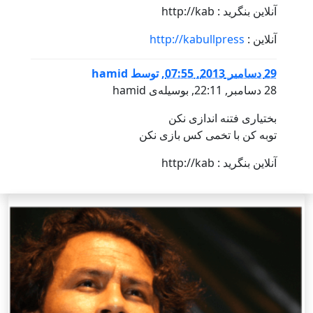
آنلاين بنگريد : http://kab
آنلاین :
http://kabullpress
29 دسامبر 2013, 07:55
,
توسط
hamid
28 دسامبر, 22:11, بوسيله‌ى hamid
بختیاری فتنه اندازی نکن
توبه کن با تخمی کس بازی نکن
آنلاين بنگريد : http://kab