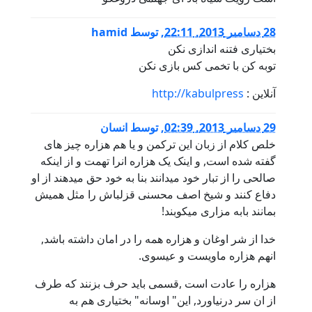
28 دسامبر 2013, 22:11
,
توسط
hamid
بختیاری فتنه اندازی نکن
توبه کن با تخمی کس بازی نکن
آنلاین :
http://kabulpress
29 دسامبر 2013, 02:39
,
توسط
انسان
خلص کلام از زبان این ترکمن و یا هم هزاره چیز های
گفته شده است, و اینک یک هزاره انرا تهمت و از اینکه
صالحی را از تبار خود میدانند بنا به خود حق میدهند از او
دفاع کنند و شیخ اصف محسنی قزلباش را مثل همیش
بمانند بابه مزاری میکوبند!
خدا از شر اوغان و هزاره همه را در امان داشته باشد,
انهم هزاره ماویست و عیسوی.
هزاره را عادت است ,قسمی باید حرف بزنند که طرف
از ان سر درنیاورد, این" اوسانه" بختیاری هم به