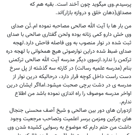
م.وی میگوید چون آخند است. بقیه هم که
دهان خلق و دروازه بازار)اند.
 ها با آیت الله صالحی مصاحبه نموده ام.تُن صدای
 دارو کمی زنانه بوده ولحن گفتاری صالحی با صدای
ده در نوار منصوب به وی فاصله فاحش دارد.لهجه
ضبط شده دراین نوارصوتی هیچ همخوانی با لهجه دره
را ندارد.ازسوی دیگر مدرسه آیت الله صالحی ترکمنی
مدرسه علمیه رسالت) در کارته سه گذشته از پل سرخ
ست داخل کوچه قرار دارد، درحالیکه درین نوار از
 ی در دشت برچی صحبت میشود.امااگر ایشان درین
مدرسه موصوف را راه اندازی نموده باشد من اطلاع
ان های دور بین صالحی و شیخ آصف محسنی جنجال
رکین ومزمن برسر اعلمیت وتصاحب مرجعیت وجود
من حتم دارم که موضوع به رسوایی کشیده شدن وی