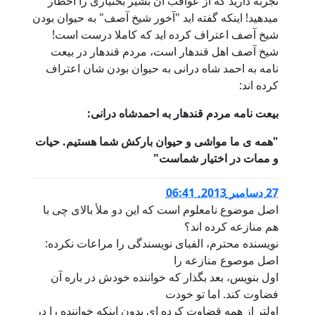
تجربه دارید که از عواقب آن بشیر بختیاری را اخطار
میدهید! اینکه گفته اید "آخور شیخ آصف" به حیوان بودن
شیخ آصف اعتراف کرده اید که کاملا درست است!
شیخ آصف اهل قندهار است، مردم قندهار در بیعت
نامه به احمد شاه درانی به حیوان بودن شان اعتراف
کرده اند:
بیعت نامه مردم قندهار به احمدشاه درانی:
"همه ی ما مواشی و حیوان بارکش شما هستیم. حیات
و ممات در اختیار شماست"
27 دسامبر 2013, 06:41
اصل موضوع نامعلوم است که این دو ملأ بالای چی با
هم منازعه کرده اند؟
نویسنده محترم، الفبای نویسندگی را مراعات نکرده:
اصل موصوع منازعه را
اول بنویس، بعد بگذار که خواننده خودش در باره آن
فضاوت کند. اما تو خودت
اولتر از همه قضاوت کرده ای بدون اینکه خواننده را در