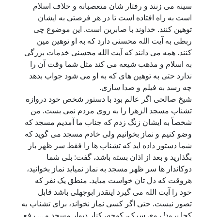
سینه می زنند و رفتار شان متعصبانه و خلاف اسلام
است به راه افتاده است تا در هر فرصتی به ایشان
توهین کنند. خداوند با صابرین است. این موضوع چی
ربطی به آیت الله محسنی دارد که به او توهین مین
کنند. همه می دانند که آیت الله محسنی خدمات بزرگی
به اسلام و مذهب شیعه می کند مثل شما وقت آن را
ندارد حتی به توهین های که به او می شود جواب بدهد
چه رسد به فیلم و صدا سازی.
شیخ صالحی اگر عالم بود با دستور شخص خود دروازه
تشناب مسجد الزهرا را به روی مردم نمی بست. من
شخصاً به ایشان زنگ زدم که جناب ما آمدیم مسجد که
وضو کنیم و نماز بخوانیم ولی خادم مسجد می گوید که
شما دستور داده اید که تشناب ها را فقط سر ظهر باز
بگذارید و بعد از اذان بسته باشد، گفت: بلی شما
دوکاندار ها سر ظهر مسجد به نماز نمیاید نماز بخوانید،
هروقت که دل تان خواست میاید. منطق یک نفر که
خود را آیت الله می گیرد اینقدر ابوجهلی باشد قابل
تصور نیست. حتی اگر کسی نماز نخواند، برای تشناب به
کجا برود! روی سرک، کوچه، کنار دیوار مسجد و ... رفع