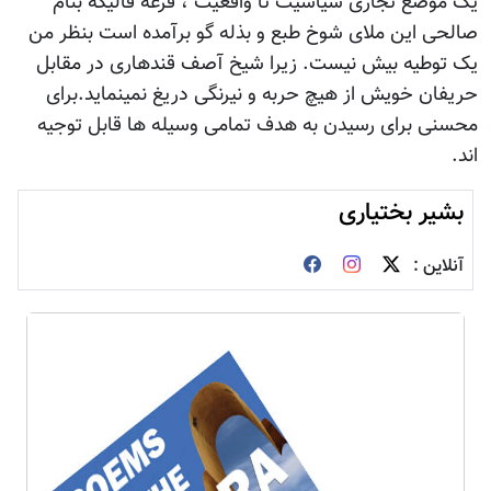
ع تجاری سیاسیت تا واقعیت ، قرعه فالیکه بنام
 این ملای شوخ طبع و بذله گو برآمده است بنظر من
طیه بیش نیست. زیرا شیخ آصف قندهاری در مقابل
 خویش از هیچ حربه و نیرنگی دریغ نمینماید.برای
 برای رسیدن به هدف تمامی وسیله ها قابل توجیه
ر بختیاری
ن :