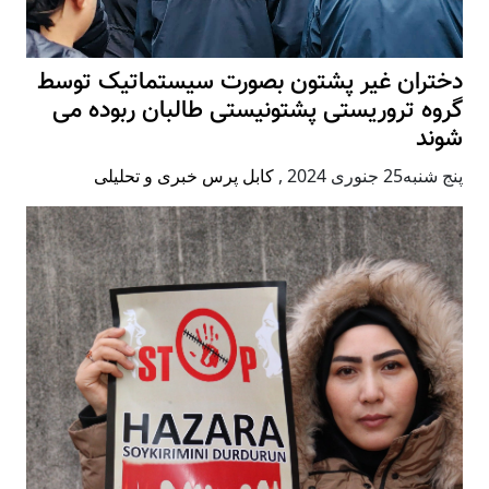
ران غیر پشتون بصورت سیستماتیک توسط
ه تروریستی پشتونیستی طالبان ربوده می
د
جنوری 2024
,
کابل پرس خبری و تحلیلی