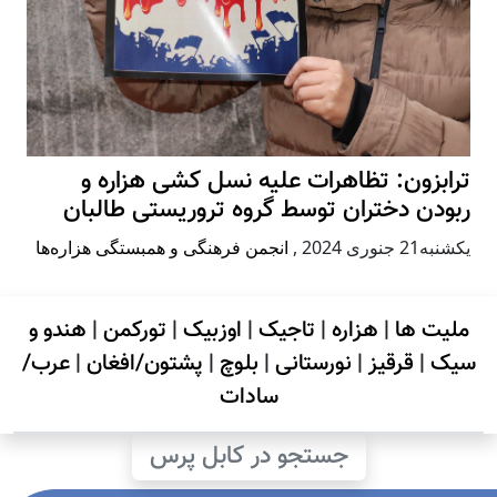
بزون: تظاهرات علیه نسل کشی هزاره و
دن دختران توسط گروه تروریستی طالبان
ری 2024
,
انجمن فرهنگی و همبستگی هزاره‌ها
ت ها
|
هزاره
|
تاجیک
|
اوزبیک
|
تورکمن
|
هندو و
|
قرقیز
|
نورستانی
|
بلوچ
|
پشتون/افغان
|
عرب/
سادات
جستجو در کابل پرس