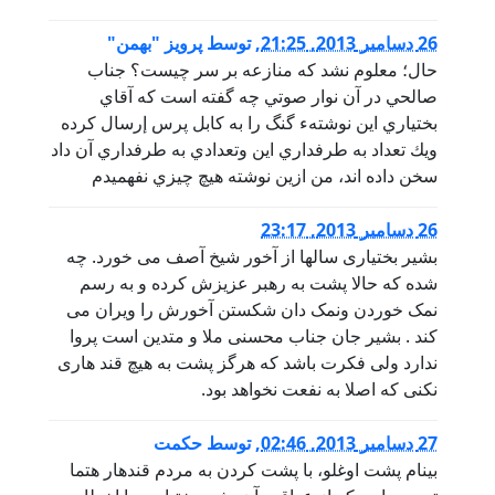
26 دسامبر 2013, 21:25
,
توسط
پرویز "بهمن"
حال؛ معلوم نشد كه منازعه بر سر چيست؟ جناب
صالحي در آن نوار صوتي چه گفته است كه آقاي
بختياري اين نوشتهء گنگ را به كابل پرس إرسال كرده
ويك تعداد به طرفداري اين وتعدادي به طرفداري آن داد
سخن داده اند، من ازين نوشته هيچ چيزي نفهميدم
26 دسامبر 2013, 23:17
بشیر بختیاری سالها از آخور شیخ آصف می خورد. چه
شده که حالا پشت به رهبر عزیزش کرده و به رسم
نمک خوردن ونمک دان شکستن آخورش را ویران می
کند . بشیر جان جناب محسنی ملا و متدین است پروا
ندارد ولی فکرت باشد که هرگز پشت به هیچ قند هاری
نکنی که اصلا به نفعت نخواهد بود.
27 دسامبر 2013, 02:46
,
توسط
حکمت
بینام پشت اوغلو، با پشت کردن به مردم قندهار هتما