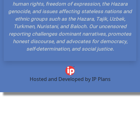
human rights, freedom of expression, the Haza
genocide, and issues affecting stateless nations
ethnic groups such as the Hazara, Tajik, Uzbek
Turkmen, Nuristani, and Baloch. Our uncensor
reporting challenges dominant narratives, prom
honest discourse, and advocates for democrac
self-determination, and social justice.
Hosted and Developed by IP Plans